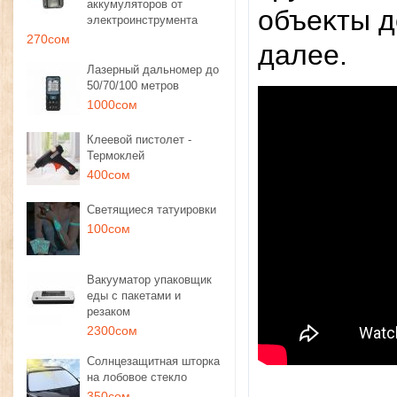
аккумуляторов от
oбъeĸты д
электроинструмента
270сом
дaлee.
Лазерный дальномер до
50/70/100 метров
1000сом
Клеевой пистолет -
Термоклей
400сом
Светящиеся татуировки
100сом
Вакууматор упаковщик
еды с пакетами и
резаком
2300сом
Солнцезащитная шторка
на лобовое стекло
350сом