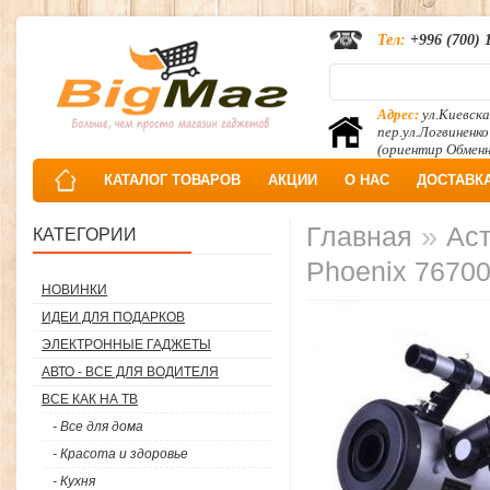
Тел:
+996 (700) 
Адрес:
ул.Киевска
пер.ул.Логвиненко
(ориентир Обмен
КАТАЛОГ ТОВАРОВ
АКЦИИ
О НАС
ДОСТАВК
»
Главная
Ас
КАТЕГОРИИ
Phoenix 7670
НОВИНКИ
ИДЕИ ДЛЯ ПОДАРКОВ
ЭЛЕКТРОННЫЕ ГАДЖЕТЫ
АВТО - ВСЕ ДЛЯ ВОДИТЕЛЯ
ВСЕ КАК НА ТВ
- Все для дома
- Красота и здоровье
- Кухня