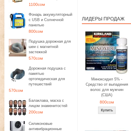
1100сом
Фонарь аккумуляторный
ЛИДЕРЫ ПРОДАЖ
с USB и Солнечной
панелью
800сом
Подушка дорожная для
шеи с магнитной
застежкой
570сом
Дорожная подушка с
памятью
ортопедическая для
Миноксидил 5% -
путешествий
Средство от выпадения
волос для мужчин
570сом
(США)
Балаклава, маска с
800сом
лицом знаменитостей
200сом
Силиконовые
антивибрационные