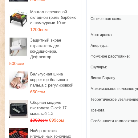
Мангал переносной
складной гриль барбекю
Оптическая схема:
с шампурами 10шт
1200сом
Монтировка:
Защитный экран
отражатель для
Апертура:
кондиционера,
Фокусное расстояние:
Дефлектор
500сом
Окуляры:
Вальгусная шина
Линза Барлоу:
корректор большого
пальца с регулировкой
Максимальное полезное у
650сом
Теоретическое увеличение
Сборная модель
пистолета Glock 17
Тренога:
масштаб 1:3
1000сом
699сом
Особенности комплектаци
Набор детских
игрушечных гоночных