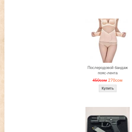
Послеродовой бандаж
пояс-лента
450сом
270сом