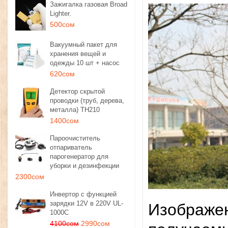
Зажигалка газовая Broad
Lighter.
500сом
Вакуумный пакет для
хранения вещей и
одежды 10 шт + насос
620сом
Детектор скрытой
проводки (труб, дерева,
металла) TH210
1400сом
Пароочиститель
отпариватель
парогенератор для
уборки и дезинфекции
2300сом
Инвертор с функцией
зарядки 12V в 220V UL-
Изoбpaжeн
1000C
4100сом
2990сом