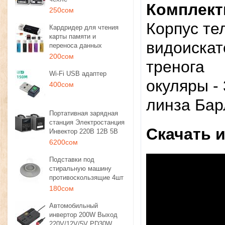
Комплект
250сом
Корпус те
Кардридер для чтения
карты памяти и
видоискат
переноса данных
200сом
тренога
Wi-Fi USB адаптер
окуляры -
400сом
линза Бар
Портативная зарядная
станция Электростанция
Скачать 
Инвектор 220В 12В 5В
6200сом
Подставки под
стиральную машину
противоскользящие 4шт
180сом
Автомобильный
инвертор 200W Выход
220V/12V/5V PD30W