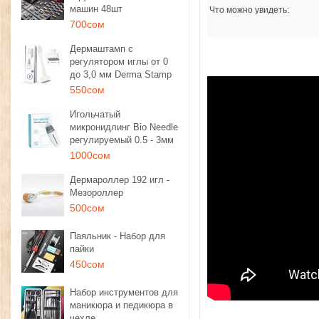
машин 48шт
Что можно увидеть:
700сом
Дермаштамп с
регулятором иглы от 0
до 3,0 мм Derma Stamp
550сом
Игольчатый
микронидлинг Bio Needle
регулируемый 0.5 - 3мм
1000сом
Дермароллер 192 игл -
Мезороллер
500сом
Паяльник - Набор для
пайки
450сом
Набор инструментов для
маникюра и педикюра в
чехле