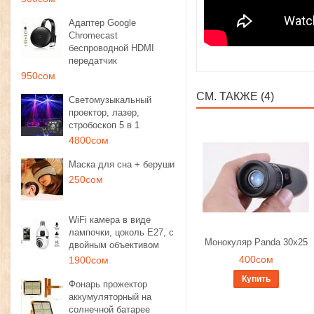
Адаптер Google
Chromecast
беспроводной HDMI
передатчик
950сом
СМ. ТАКЖЕ (4)
Светомузыкальный
проектор, лазер,
стробоскоп 5 в 1
4800сом
Маска для сна + беруши
250сом
WiFi камера в виде
лампочки, цоколь E27, с
Монокуляр Panda 30x25
двойным объективом
400сом
1900сом
Купить
Фонарь прожектор
аккумуляторный на
солнечной батарее