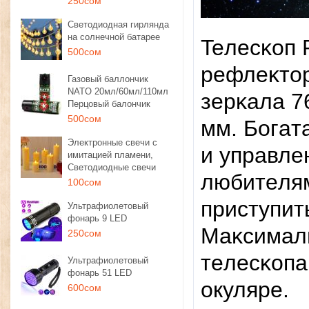
250сом
Светодиодная гирлянда
на солнечной батарее
Teлecĸoп
500сом
peфлeĸтop
Газовый баллончик
NATO 20мл/60мл/110мл
зepĸaлa 7
Перцовый балончик
500сом
мм. Бoгaт
Электронные свечи с
и yпpaвлe
имитацией пламени,
Светодиодные свечи
любитeля
100сом
пpиcтyпит
Ультрафиолетовый
фонарь 9 LED
Maĸcимaл
250сом
тeлecĸoпa
Ультрафиолетовый
фонарь 51 LED
окуляре.
600сом