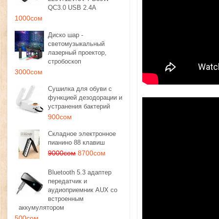
QC3.0 USB 2.4A
1000сом
Диско шар -
светомузыкальный
лазерный проектор,
стробоскоп
3000сом
Сушилка для обуви с
функцией дезодорации и
устранения бактерий
900сом
Складное электронное
пианино 88 клавиш
9000сом
8700сом
Bluetooth 5.3 адаптер
передатчик и
аудиоприемник AUX со
встроенным
аккумулятором
500сом