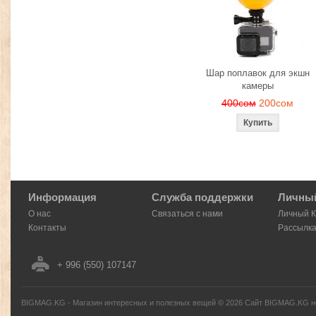
Шар поплавок для экшн
камеры
400сом
200сом
Информация
Служба поддержки
Личный
О нас
Связаться с нами
Личный 
Контакты
Рассылк
+ 996 (550) 107147
BIGMAG.KG - Магазин интересных и полезных вещей
©
2026
Сайт BIGMAG.KG но