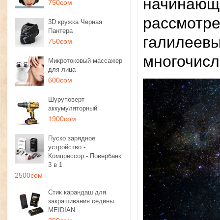
начинающе
750сом
рассмотре
3D кружка Черная
Пантера
галилеевы
750сом
многочисл
Микротоковый массажер
для лица
600сом
Шуруповерт
аккумуляторный
1900сом
Пуско зарядное
устройство -
Компрессор - Повербанк
3 в 1
2500сом
Стик карандаш для
закрашивания седины
MEIDIAN