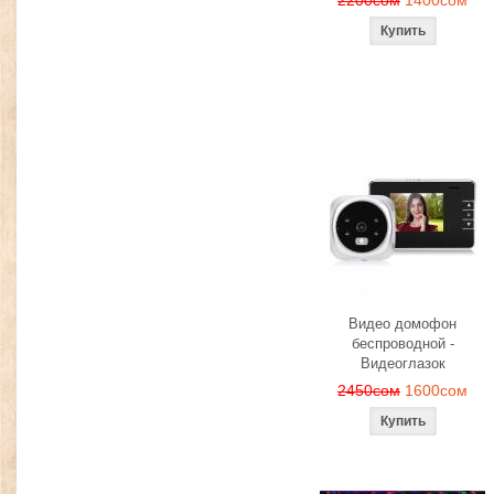
2200сом
1400сом
Видео домофон
беспроводной -
Видеоглазок
2450сом
1600сом