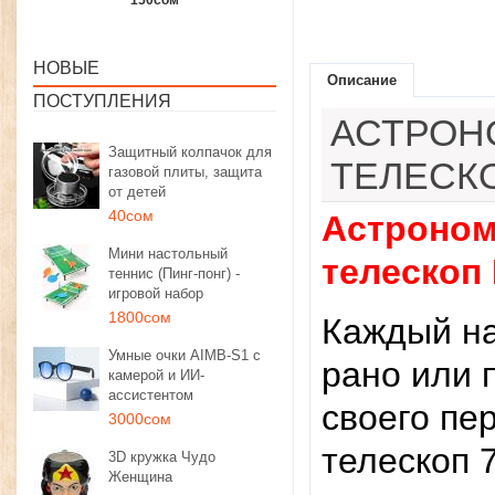
1350сом
1190сом
1000сом
НОВЫЕ
Описание
ПОСТУПЛЕНИЯ
АСТРОН
Защитный колпачок для
ТЕЛЕСКО
газовой плиты, защита
от детей
40сом
Астроном
Мини настольный
телескоп
теннис (Пинг-понг) -
игровой набор
1800сом
Каждый на
Умные очки AIMB-S1 с
рано или 
камерой и ИИ-
ассистентом
своего пе
3000сом
телескоп 
3D кружка Чудо
Женщина