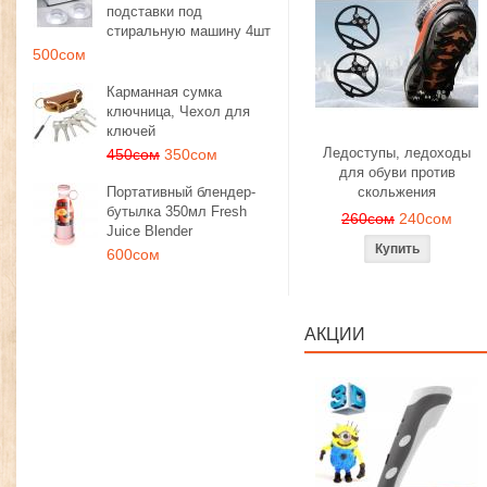
подставки под
стиральную машину 4шт
500сом
Карманная сумка
ключница, Чехол для
ключей
Ледоступы, ледоходы
450сом
350сом
для обуви против
Портативный блендер-
скольжения
бутылка 350мл Fresh
260сом
240сом
Juice Blender
600сом
АКЦИИ