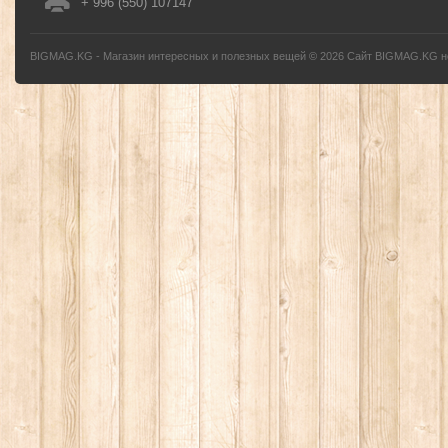
+ 996 (550) 107147
BIGMAG.KG - Магазин интересных и полезных вещей
©
2026
Сайт BIGMAG.KG но
без письменного разрешения автора - запрещено, и будет преследоваться по з