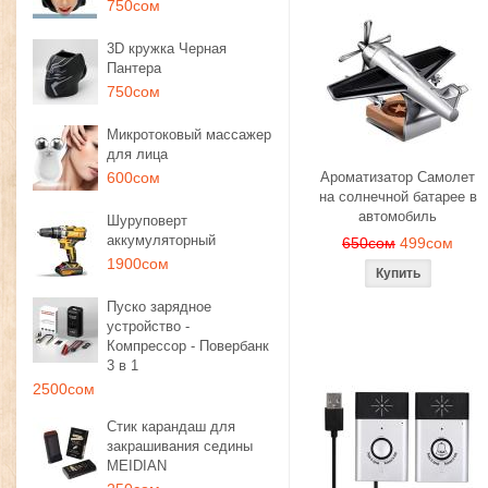
750сом
3D кружка Черная
Пантера
750сом
Микротоковый массажер
для лица
600сом
Ароматизатор Самолет
на солнечной батарее в
автомобиль
Шуруповерт
аккумуляторный
650сом
499сом
1900сом
Пуско зарядное
устройство -
Компрессор - Повербанк
3 в 1
2500сом
Стик карандаш для
закрашивания седины
MEIDIAN