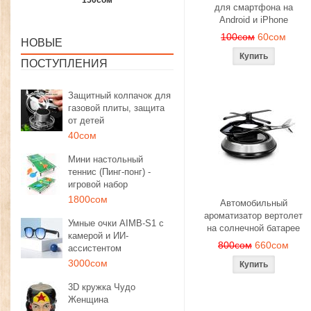
1350сом
1190сом
1000сом
для смартфона на
Android и iPhone
100сом
60сом
НОВЫЕ
ПОСТУПЛЕНИЯ
Защитный колпачок для
газовой плиты, защита
от детей
40сом
Мини настольный
теннис (Пинг-понг) -
игровой набор
1800сом
Автомобильный
ароматизатор вертолет
Умные очки AIMB-S1 с
на солнечной батарее
камерой и ИИ-
800сом
660сом
ассистентом
3000сом
3D кружка Чудо
Женщина