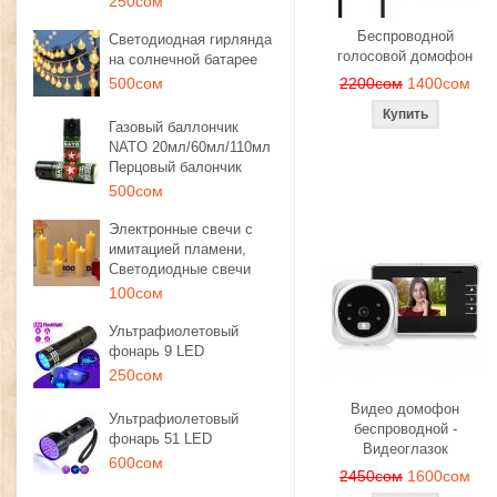
250сом
Беспроводной
Светодиодная гирлянда
голосовой домофон
на солнечной батарее
500сом
2200сом
1400сом
Газовый баллончик
NATO 20мл/60мл/110мл
Перцовый балончик
500сом
Электронные свечи с
имитацией пламени,
Светодиодные свечи
100сом
Ультрафиолетовый
фонарь 9 LED
250сом
Видео домофон
Ультрафиолетовый
беспроводной -
фонарь 51 LED
Видеоглазок
600сом
2450сом
1600сом