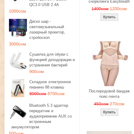
снорклинга Easybreath
QC3.0 USB 2.4A
1400сом
1200сом
1000сом
Диско шар -
светомузыкальный
лазерный проектор,
стробоскоп
3000сом
Сушилка для обуви с
функцией дезодорации и
устранения бактерий
900сом
Складное электронное
пианино 88 клавиш
Послеродовой бандаж
9000сом
8700сом
пояс-лента
450сом
270сом
Bluetooth 5.3 адаптер
передатчик и
аудиоприемник AUX со
встроенным
аккумулятором
500сом