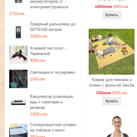
аккумуляторов от
1000сом
880сом
электроинструмента
270сом
Лазерный дальномер до
50/70/100 метров
1000сом
Клеевой пистолет -
Термоклей
400сом
Светящиеся татуировки
100сом
Коврик для пикника и
пляжа с фольгой 2мх2м
700сом
600сом
Вакууматор упаковщик
еды с пакетами и
резаком
2300сом
Солнцезащитная шторка
на лобовое стекло
350сом