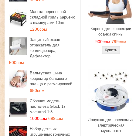
Мангал переносной
складной гриль барбекю
с шампурами 10шт
Корсет для коррекции
1200сом
осанки спины
Защитный экран
900сом
799сом
отражатель для
кондиционера,
Дефлектор
500сом
Вальгусная шина
корректор большого
пальца с регулировкой
650сом
Сборная модель
пистолета Glock 17
масштаб 1:3
1000сом
699сом
Ловушка для насекомых
электрическая
Набор детских
мухоловка
игрушечных гоночных