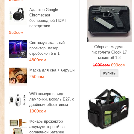
Адаптер Google
Chromecast
беспроводной HDMI
передатчик
950сом
Светомузыкальный
Сборная модель
проектор, лазер,
пистолета Glock 17
стробоскоп 5 в 1
масштаб 1:3
4800сом
1000сом
699сом
Маска для сна + беруши
250сом
WiFi камера в виде
лампочки, цоколь E27, с
двойным объективом
1900сом
Фонарь прожектор
аккумуляторный на
солнечной батарее