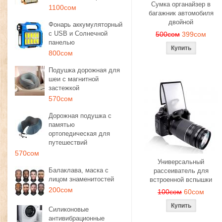
Сумка органайзер в
1100сом
багажник автомобиля
двойной
Фонарь аккумуляторный
с USB и Солнечной
500сом
399сом
панелью
800сом
Подушка дорожная для
шеи с магнитной
застежкой
570сом
Дорожная подушка с
памятью
ортопедическая для
путешествий
570сом
Универсальный
Балаклава, маска с
рассеиватель для
лицом знаменитостей
встроенной вспышки
200сом
100сом
60сом
Силиконовые
антивибрационные