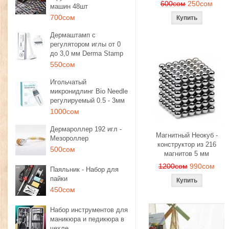
600сом
250сом
машин 48шт
700сом
Дермаштамп с
регулятором иглы от 0
до 3,0 мм Derma Stamp
550сом
Игольчатый
микронидлинг Bio Needle
регулируемый 0.5 - 3мм
1000сом
Дермароллер 192 игл -
Магнитный Неокуб -
Мезороллер
конструктор из 216
500сом
магнитов 5 мм
1200сом
990сом
Паяльник - Набор для
пайки
450сом
Набор инструментов для
маникюра и педикюра в
чехле