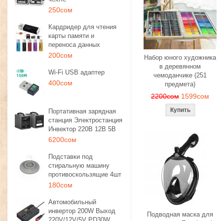
250сом
Кардридер для чтения
карты памяти и
переноса данных
200сом
Набор юного художника
в деревянном
Wi-Fi USB адаптер
чемоданчике (251
400сом
предмета)
2200сом
1599сом
Портативная зарядная
станция Электростанция
Инвектор 220В 12В 5В
6200сом
Подставки под
стиральную машину
противоскользящие 4шт
180сом
Автомобильный
инвертор 200W Выход
Подводная маска для
220V/12V/5V PD30W