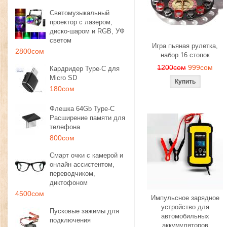
Светомузыкальный
проектор с лазером,
диско-шаром и RGB, УФ
светом
Игра пьяная рулетка,
2800сом
набор 16 стопок
1200сом
999сом
Кардридер Type-C для
Micro SD
180сом
Флешка 64Gb Type-C
Расширение памяти для
телефона
800сом
Смарт очки с камерой и
онлайн ассистентом,
переводчиком,
диктофоном
4500сом
Импульсное зарядное
устройство для
Пусковые зажимы для
автомобильных
подключения
аккумуляторов