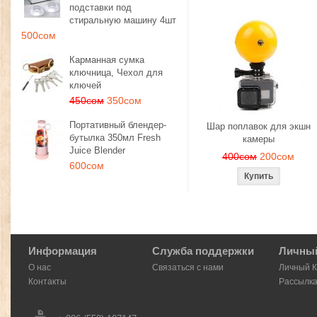
подставки под
стиральную машину 4шт
500сом
Карманная сумка
ключница, Чехол для
ключей
450сом
350сом
Портативный блендер-
Шар поплавок для экшн
бутылка 350мл Fresh
камеры
Juice Blender
400сом
200сом
600сом
Информация
Служба поддержки
Личный
О нас
Связаться с нами
Личный 
Контакты
Рассылк