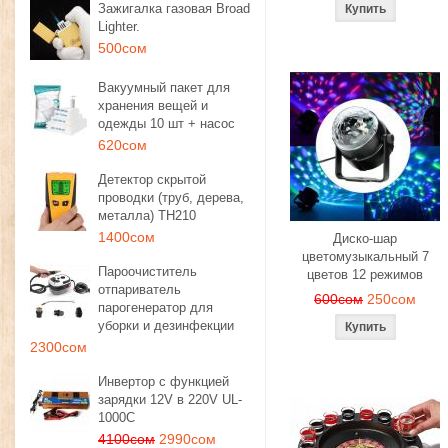
Зажигалка газовая Broad
Lighter.
500сом
Вакуумный пакет для
хранения вещей и
одежды 10 шт + насос
620сом
Детектор скрытой
проводки (труб, дерева,
металла) TH210
1400сом
Диско-шар
цветомузыкальный 7
Пароочиститель
цветов 12 режимов
отпариватель
600сом
250сом
парогенератор для
уборки и дезинфекции
2300сом
Инвертор с функцией
зарядки 12V в 220V UL-
1000C
4100сом
2990сом