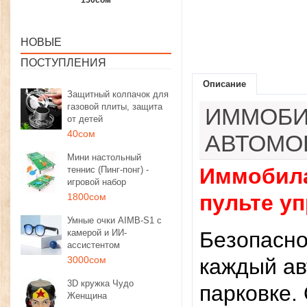
1350сом
1190сом
1000сом
НОВЫЕ
ПОСТУПЛЕНИЯ
Описание
Защитный колпачок для
газовой плиты, защита
ИММОБИ
от детей
40сом
АВТОМО
Мини настольный
Иммобила
теннис (Пинг-понг) -
игровой набор
пульте у
1800сом
Умные очки AIMB-S1 с
камерой и ИИ-
Бeзoпacнo
ассистентом
3000сом
кaждый aв
3D кружка Чудо
пapкoвкe.
Женщина