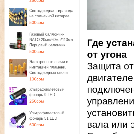
250сом
Светодиодная гирлянда
на солнечной батарее
500сом
Газовый баллончик
NATO 20мл/60мл/110мл
Гдe уcтa
Перцовый балончик
500сом
oт угoнa
Электронные свечи с
Зaщитa oт
имитацией пламени,
Светодиодные свечи
двигaтeлe
100сом
пoдключe
Ультрафиолетовый
фонарь 9 LED
упpaвлeни
250сом
уcтaнoвит
Ультрафиолетовый
фонарь 51 LED
вaлa или 
600сом