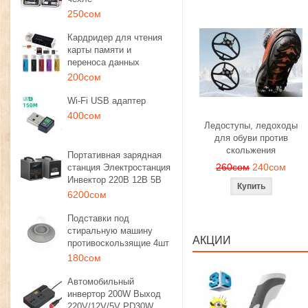
250сом
Кардридер для чтения
карты памяти и
переноса данных
200сом
Wi-Fi USB адаптер
400сом
Ледоступы, ледоходы
для обуви против
скольжения
Портативная зарядная
260сом
240сом
станция Электростанция
Инвектор 220В 12В 5В
6200сом
Подставки под
стиральную машину
АКЦИИ
противоскользящие 4шт
180сом
Автомобильный
инвертор 200W Выход
220V/12V/5V PD30W