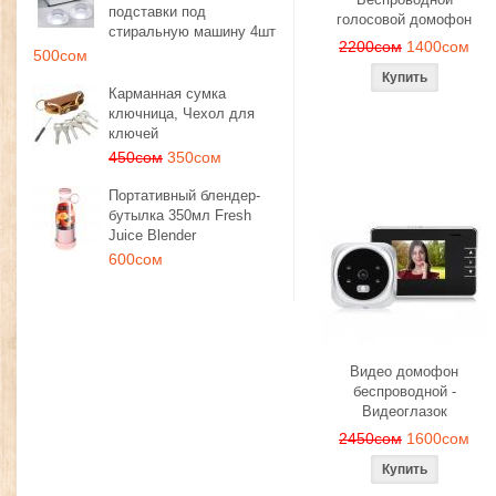
подставки под
голосовой домофон
стиральную машину 4шт
2200сом
1400сом
500сом
Карманная сумка
ключница, Чехол для
ключей
450сом
350сом
Портативный блендер-
бутылка 350мл Fresh
Juice Blender
600сом
Видео домофон
беспроводной -
Видеоглазок
2450сом
1600сом