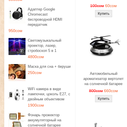
100сом
60сом
Адаптер Google
Chromecast
беспроводной HDMI
передатчик
950сом
Светомузыкальный
проектор, лазер,
стробоскоп 5 в 1
4800сом
Маска для сна + беруши
250сом
Автомобильный
ароматизатор вертолет
на солнечной батарее
WiFi камера в виде
800сом
660сом
лампочки, цоколь E27, с
двойным объективом
1900сом
Фонарь прожектор
аккумуляторный на
солнечной батарее