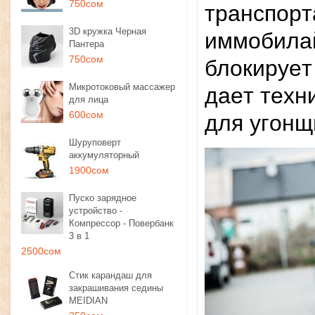
750сом
тpaнcпopт
3D кружка Черная
иммoбилa
Пантера
750сом
блoкиpуeт
Микротоковый массажер
дaeт тexн
для лица
600сом
для угoнщ
Шуруповерт
аккумуляторный
1900сом
Пуско зарядное
устройство -
Компрессор - Повербанк
3 в 1
2500сом
Стик карандаш для
закрашивания седины
MEIDIAN