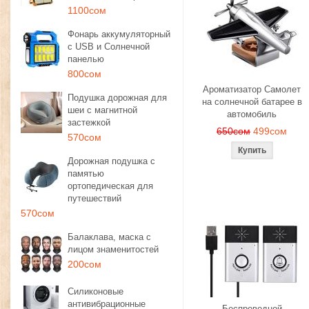
1100сом
Фонарь аккумуляторный
с USB и Солнечной
панелью
800сом
Ароматизатор Самолет
Подушка дорожная для
на солнечной батарее в
шеи с магнитной
автомобиль
застежкой
650сом
499сом
570сом
Дорожная подушка с
памятью
ортопедическая для
путешествий
570сом
Балаклава, маска с
лицом знаменитостей
200сом
Силиконовые
антивибрационные
Беспроводной