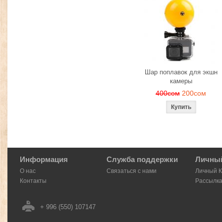
Шар поплавок для экшн
камеры
400сом
200сом
Информация
Служба поддержки
Личный
О нас
Связаться с нами
Личный 
Контакты
Рассылк
+ 996 (550) 107147