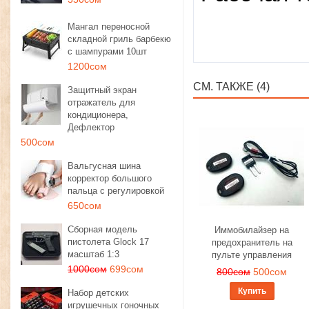
Мангал переносной
складной гриль барбекю
с шампурами 10шт
1200сом
СМ. ТАКЖЕ (4)
Защитный экран
отражатель для
кондиционера,
Дефлектор
500сом
Вальгусная шина
корректор большого
пальца с регулировкой
650сом
Сборная модель
Иммобилайзер на
пистолета Glock 17
предохранитель на
масштаб 1:3
пульте управления
1000сом
699сом
800сом
500сом
Купить
Набор детских
игрушечных гоночных