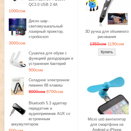
QC3.0 USB 2.4A
1000сом
Диско шар -
светомузыкальный
лазерный проектор,
3D ручка для объемного
стробоскоп
рисования
3000сом
1350сом
1190сом
Сушилка для обуви с
функцией дезодорации и
устранения бактерий
900сом
Складное электронное
пианино 88 клавиш
9000сом
8700сом
Bluetooth 5.3 адаптер
передатчик и
аудиоприемник AUX со
встроенным
Micro usb вентилятор
аккумулятором
для смартфона на
Android и iPhone
500сом