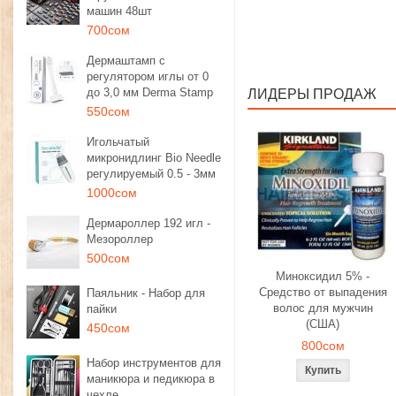
машин 48шт
700сом
Дермаштамп с
регулятором иглы от 0
до 3,0 мм Derma Stamp
ЛИДЕРЫ ПРОДАЖ
550сом
Игольчатый
микронидлинг Bio Needle
регулируемый 0.5 - 3мм
1000сом
Дермароллер 192 игл -
Мезороллер
500сом
Миноксидил 5% -
Средство от выпадения
Паяльник - Набор для
волос для мужчин
пайки
(США)
450сом
800сом
Набор инструментов для
маникюра и педикюра в
чехле