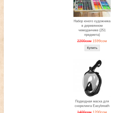
Набор юного художника
в деревянном
чемоданчике (251
предмета)
2200сом
1599сом
Подводная маска для
снорклинга Easybreath
1400сом
1200сом