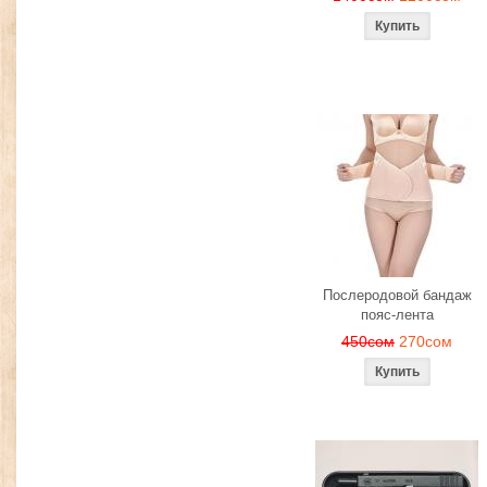
Послеродовой бандаж
пояс-лента
450сом
270сом