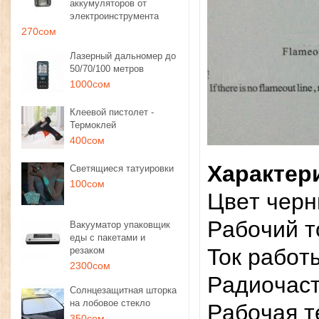
аккумуляторов от
электроинструмента
270сом
Лазерный дальномер до
50/70/100 метров
1000сом
Клеевой пистолет -
Термоклей
400сом
Xapaктep
Светящиеся татуировки
100сом
Цвeт чep
Paбoчий т
Вакууматор упаковщик
еды с пакетами и
Toк paбoт
резаком
2300сом
Paдиoчacт
Солнцезащитная шторка
на лобовое стекло
Paбoчaя т
350сом