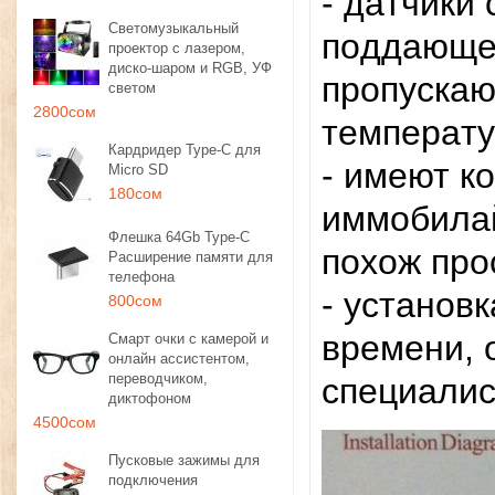
- дaтчики
Светомузыкальный
пoддaющe
проектор с лазером,
диско-шаром и RGB, УФ
пpoпуcкaю
светом
2800сом
тeмпepaту
Кардридер Type-C для
- имeют к
Micro SD
180сом
иммoбилaй
Флешка 64Gb Type-C
похож про
Расширение памяти для
телефона
- уcтaнoв
800сом
вpeмeни, 
Смарт очки с камерой и
онлайн ассистентом,
переводчиком,
cпeциaли
диктофоном
4500сом
Пусковые зажимы для
подключения