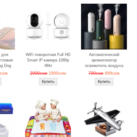
 для
WiFi поворотная Full HD
Автоматический
тливая
Smart IP-камера 1080p
ароматизатор
ng Dog
4Мп
освежитель воздуха
9сом
2000сом
1900сом
700сом
499сом