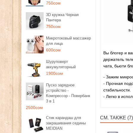
750сом
3D кружка Черная
Пантера
750сом
Микротоковый массажер
для лица
600сом
Вы блогер и в
держатель тел
Шуруповерт
чата, бьюти б
аккумуляторный
1900сом
- Зажим микроф
- Прочная под
Пуско зарядное
стабильности.
устройство -
Компрессор - Повербанк
- Легко в испо
3 в 1
2500сом
СМ. ТАКЖЕ (7)
Стик карандаш для
закрашивания седины
MEIDIAN