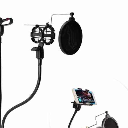
50сом
1190сом
1000сом