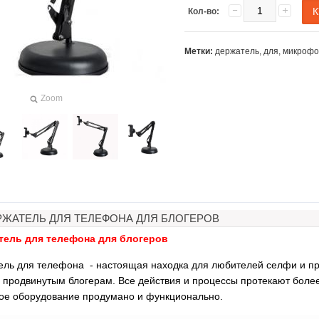
Кол-во:
Метки:
держатель
,
для
,
микрофо
Zoom
РЖАТЕЛЬ ДЛЯ ТЕЛЕФОНА ДЛЯ БЛОГЕРОВ
тель для телефона для блогеров
ель для телефона - настоящая находка для любителей селфи и п
 продвинутым блогерам.
Все действия и процессы протекают более
ое оборудование продумано и функционально.
а для объемного
Загуститель волос Toppik
Наборы св
рисования
27гр
роз для 