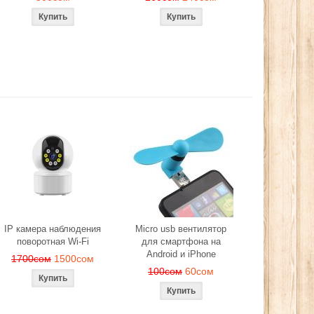
IP камера наблюдения
Micro usb вентилятор
поворотная Wi-Fi
для смартфона на
Android и iPhone
1700сом
1500сом
100сом
60сом