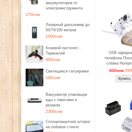
аккумуляторов от
электроинструмента
270сом
Лазерный дальномер до
50/70/100 метров
1000сом
Клеевой пистолет -
USB зарядка
Термоклей
телефона Похо
400сом
собака Humpi
600сом
39
Светящиеся татуировки
100сом
Вакууматор упаковщик
еды с пакетами и
резаком
2300сом
Солнцезащитная шторка
на лобовое стекло