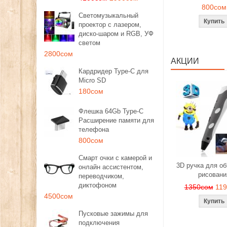
800сом
Светомузыкальный
проектор с лазером,
диско-шаром и RGB, УФ
светом
2800сом
АКЦИИ
Кардридер Type-C для
Micro SD
180сом
Флешка 64Gb Type-C
Расширение памяти для
телефона
800сом
Смарт очки с камерой и
3D ручка для о
онлайн ассистентом,
рисовани
переводчиком,
диктофоном
1350сом
11
4500сом
Пусковые зажимы для
подключения