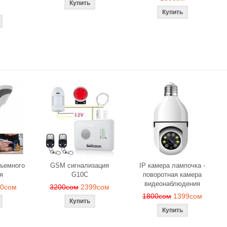
бъемного
GSM сигнализация
IP камера лампочка -
я
G10C
поворотная камера
видеонаблюдения
90сом
3200сом
2399сом
1800сом
1399сом