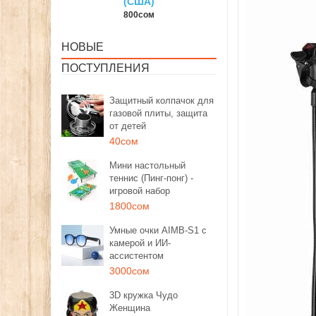
(США)
150сом
13
800сом
НОВЫЕ
ПОСТУПЛЕНИЯ
Защитный колпачок для
газовой плиты, защита
от детей
40сом
Мини настольный
теннис (Пинг-понг) -
игровой набор
1800сом
Умные очки AIMB-S1 с
камерой и ИИ-
ассистентом
3000сом
3D кружка Чудо
Женщина