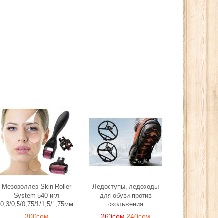
Мезороллер Skin Roller
Ледоступы, ледоходы
System 540 игл
для обуви против
0,3/0,5/0,75/1/1,5/1,75мм
скольжения
300сом
260сом
240сом