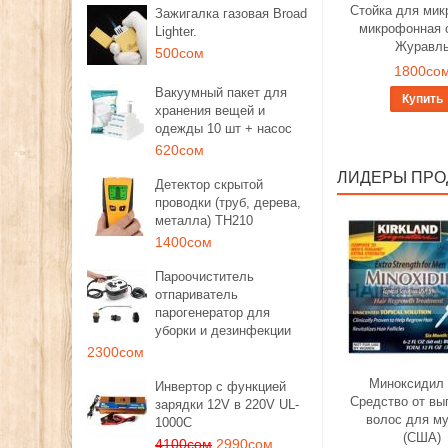
Стойка для мик
Зажигалка газовая Broad
микрофонная 
Lighter.
Журавл
500сом
1800со
Вакуумный пакет для
Купить
хранения вещей и
одежды 10 шт + насос
620сом
ЛИДЕРЫ ПР
Детектор скрытой
проводки (труб, дерева,
металла) TH210
1400сом
Пароочиститель
отпариватель
парогенератор для
уборки и дезинфекции
2300сом
Миноксидил 
Инвертор с функцией
Средство от вы
зарядки 12V в 220V UL-
волос для м
1000C
(США)
4100сом
2990сом