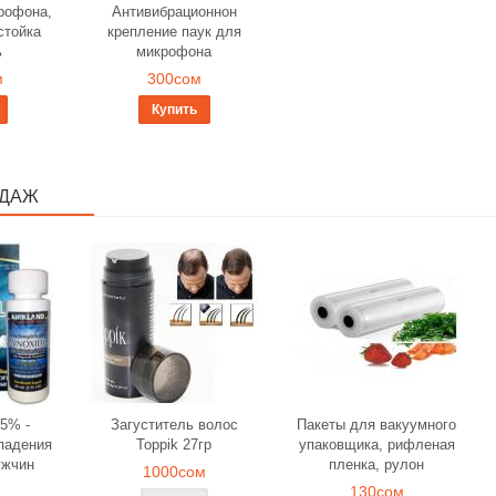
рофона,
Антивибрационнон
стойка
крепление паук для
ь
микрофона
м
300сом
Купить
ОДАЖ
5% -
Загуститель волос
Пакеты для вакуумного
падения
Toppik 27гр
упаковщика, рифленая
ужчин
пленка, рулон
1000сом
130сом