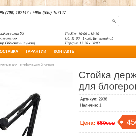
96 (700) 107147 ; +996 (550) 107147
л.Киевская 93
Пн-Пт: 10:00 – 18:30
Логвиненко
Сб: 11:00 - 17:30, Вс: выходной
ир Обменный пункт)
Перерыв:13:30 - 14:00
ОСТАВКА
ГАРАНТИИ
КОНТАКТЫ
жатель для телефона для блогеров
Стойка дер
для блогеро
Артикул:
2938
Наличие:
1
45
Цена:
650сом