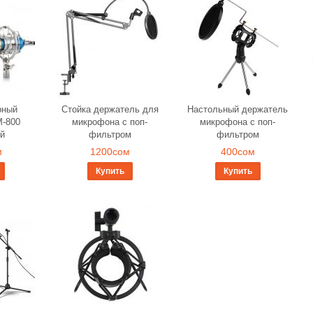
рный
Стойка держатель для
Настольный держатель
-800
микрофона с поп-
микрофона с поп-
й
фильтром
фильтром
м
1200сом
400сом
Купить
Купить