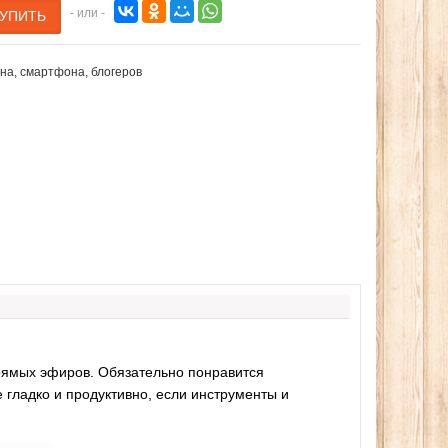
- или -
на
,
смартфона
,
блогеров
рямых эфиров. Обязательно понравится
 гладко и продуктивно, если инструменты и
ечей, лепестков
Эспандер фитнес резинка
Ледоступы
романтического
тренажер (средняя нагрузка)
обуви про