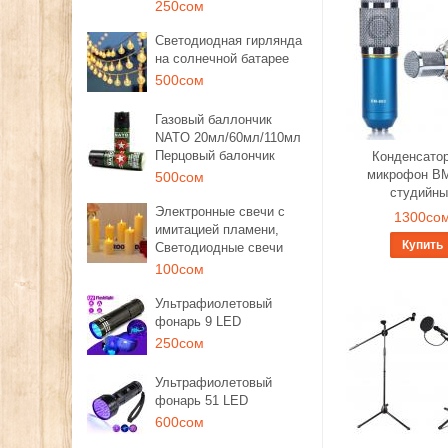
250сом
Светодиодная гирлянда
на солнечной батарее
500сом
Газовый баллончик
NATO 20мл/60мл/110мл
Перцовый балончик
Конденсато
микрофон BM
500сом
студийны
Электронные свечи с
1300со
имитацией пламени,
Купить
Светодиодные свечи
100сом
Ультрафиолетовый
фонарь 9 LED
250сом
Ультрафиолетовый
фонарь 51 LED
600сом