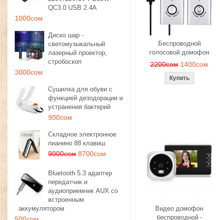
QC3.0 USB 2.4A
1000сом
Диско шар -
Беспроводной
светомузыкальный
голосовой домофон
лазерный проектор,
стробоскоп
2200сом
1400сом
3000сом
Сушилка для обуви с
функцией дезодорации и
устранения бактерий
900сом
Складное электронное
пианино 88 клавиш
9000сом
8700сом
Bluetooth 5.3 адаптер
передатчик и
аудиоприемник AUX со
встроенным
аккумулятором
Видео домофон
беспроводной -
500сом