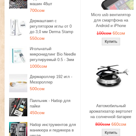
машин 48шт
700сом
Micro usb вентилятор
для смартфона на
Дермаштамп с
Android и iPhone
регулятором иглы от 0
до 3,0 мм Derma Stamp
100сом
60сом
550сом
Игольчатый
микронидлинг Bio Needle
регулируемый 0.5 - 3мм
1000сом
Дермароллер 192 игл -
Мезороллер
500сом
Паяльник - Набор для
Автомобильный
пайки
ароматизатор вертолет
450сом
на солнечной батарее
800сом
660сом
Набор инструментов для
маникюра и педикюра в
чехле