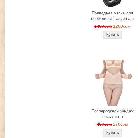
Подводная маска для
снорклинга Easybreath
1400сом
1200сом
Послеродовой бандаж
пояс-лента
450сом
270сом