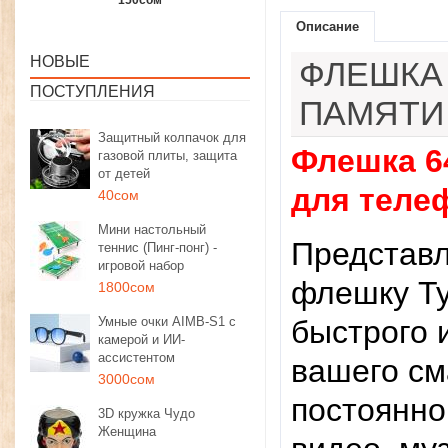
1350сом
1190сом
1000сом
Описание
НОВЫЕ
ФЛЕШКА
ПОСТУПЛЕНИЯ
ПАМЯТИ
Защитный колпачок для
Флешка 6
газовой плиты, защита
от детей
для теле
40сом
Мини настольный
Представл
теннис (Пинг-понг) -
игровой набор
флешку T
1800сом
Умные очки AIMB-S1 с
быстрого 
камерой и ИИ-
ассистентом
вашего см
3000сом
постоянно
3D кружка Чудо
Женщина