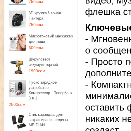
видео, му
750сом
флешка с
3D кружка Черная
Пантера
750сом
Ключевые
- Мгновен
Микротоковый массажер
для лица
о сообщен
600сом
- Просто 
Шуруповерт
аккумуляторный
дополните
1900сом
- Компакт
Пуско зарядное
устройство -
Компрессор - Повербанк
минимали
3 в 1
2500сом
оставить 
Стик карандаш для
никаких н
закрашивания седины
MEIDIAN
создаст.