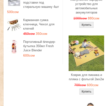
подставки под
устройство для
стиральную машину 4шт
автомобильных
500сом
аккумуляторов
1000сом
880сом
Карманная сумка
ключница, Чехол для
ключей
450сом
350сом
Портативный блендер-
бутылка 350мл Fresh
Juice Blender
600сом
Коврик для пикника и
пляжа с фольгой 2мх2м
700сом
600сом