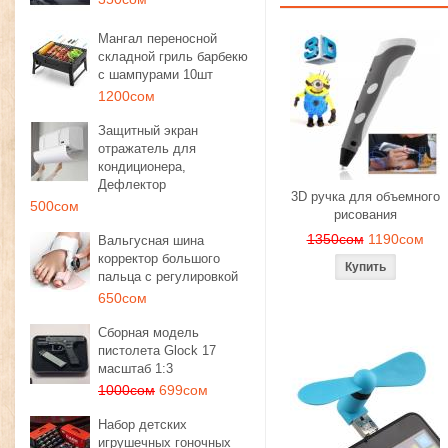
Мангал переносной
складной гриль барбекю
с шампурами 10шт
1200сом
Защитный экран
отражатель для
кондиционера,
Дефлектор
3D ручка для объемного
500сом
рисования
1350сом
1190сом
Вальгусная шина
корректор большого
пальца с регулировкой
650сом
Сборная модель
пистолета Glock 17
масштаб 1:3
1000сом
699сом
Набор детских
игрушечных гоночных