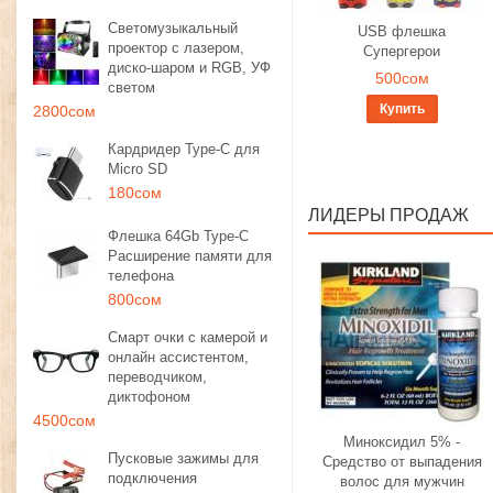
Светомузыкальный
USB флешка
проектор с лазером,
Супергерои
диско-шаром и RGB, УФ
500сом
светом
Купить
2800сом
Кардридер Type-C для
Micro SD
180сом
ЛИДЕРЫ ПРОДАЖ
Флешка 64Gb Type-C
Расширение памяти для
телефона
800сом
Смарт очки с камерой и
онлайн ассистентом,
переводчиком,
диктофоном
4500сом
Миноксидил 5% -
Пусковые зажимы для
Средство от выпадения
подключения
волос для мужчин