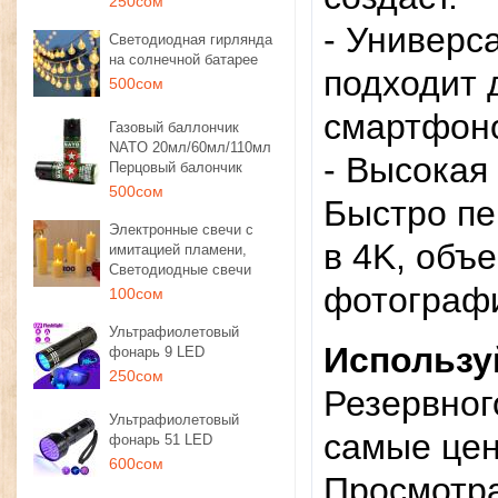
250сом
- Универс
Светодиодная гирлянда
на солнечной батарее
подходит 
500сом
смартфоно
Газовый баллончик
NATO 20мл/60мл/110мл
- Высокая
Перцовый балончик
500сом
Быстро п
Электронные свечи с
в 4K, объ
имитацией пламени,
Светодиодные свечи
фотографи
100сом
Ультрафиолетовый
Используй
фонарь 9 LED
250сом
Резервног
Ультрафиолетовый
самые цен
фонарь 51 LED
600сом
Просмотр