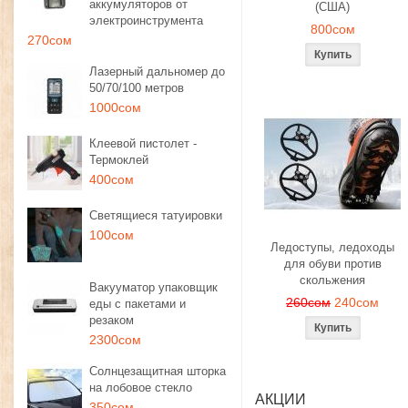
аккумуляторов от
(США)
электроинструмента
800сом
270сом
Лазерный дальномер до
50/70/100 метров
1000сом
Клеевой пистолет -
Термоклей
400сом
Светящиеся татуировки
100сом
Ледоступы, ледоходы
для обуви против
скольжения
Вакууматор упаковщик
260сом
240сом
еды с пакетами и
резаком
2300сом
Солнцезащитная шторка
на лобовое стекло
АКЦИИ
350сом