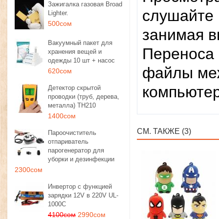
Зажигалка газовая Broad
слушайте 
Lighter.
500сом
занимая в
Вакуумный пакет для
Переноса 
хранения вещей и
одежды 10 шт + насос
файлы ме
620сом
компьюте
Детектор скрытой
проводки (труб, дерева,
металла) TH210
1400сом
СМ. ТАКЖЕ (3)
Пароочиститель
отпариватель
парогенератор для
уборки и дезинфекции
2300сом
Инвертор с функцией
зарядки 12V в 220V UL-
1000C
4100сом
2990сом