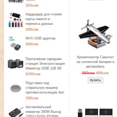
250сом
Кардридер для чтения
карты памяти и
переноса данных
200сом
Wi-Fi USB адаптер
400сом
Ароматизатор Самолет
Портативная зарядная
на солнечной батарее в
станция Электростанция
автомобиль
Инвектор 220В 12В 5В
650сом
499сом
6200сом
Подставки под
стиральную машину
противоскользящие 4шт
180сом
Автомобильный
инвертор 200W Выход
220V/12V/5V PD30W