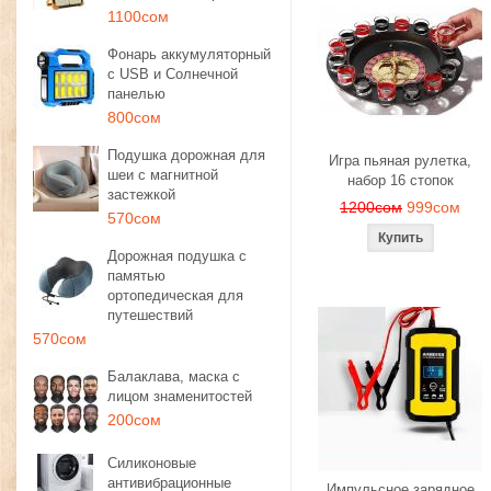
1100сом
Фонарь аккумуляторный
с USB и Солнечной
панелью
800сом
Подушка дорожная для
Игра пьяная рулетка,
шеи с магнитной
набор 16 стопок
застежкой
1200сом
999сом
570сом
Дорожная подушка с
памятью
ортопедическая для
путешествий
570сом
Балаклава, маска с
лицом знаменитостей
200сом
Силиконовые
антивибрационные
Импульсное зарядное