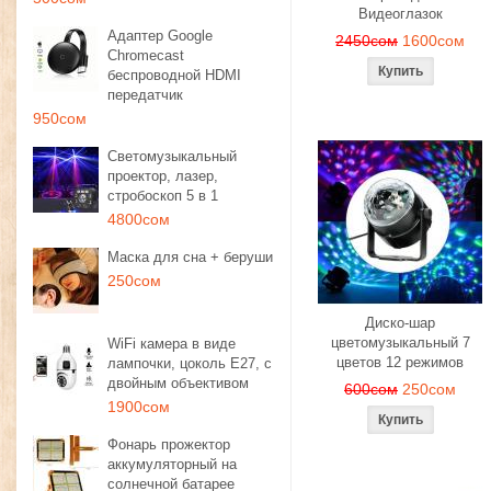
Видеоглазок
Адаптер Google
2450сом
1600сом
Chromecast
беспроводной HDMI
передатчик
950сом
Светомузыкальный
проектор, лазер,
стробоскоп 5 в 1
4800сом
Маска для сна + беруши
250сом
Диско-шар
цветомузыкальный 7
WiFi камера в виде
цветов 12 режимов
лампочки, цоколь E27, с
двойным объективом
600сом
250сом
1900сом
Фонарь прожектор
аккумуляторный на
солнечной батарее