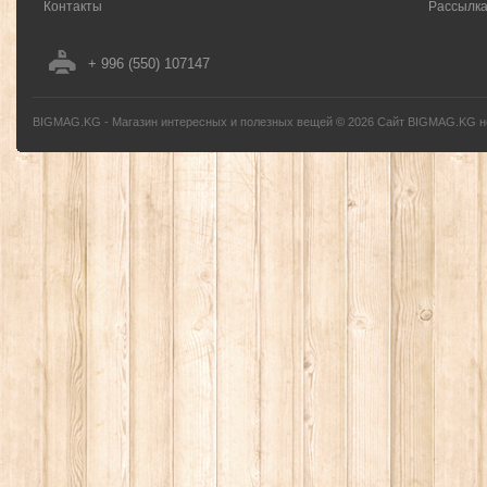
Контакты
Рассылк
+ 996 (550) 107147
BIGMAG.KG - Магазин интересных и полезных вещей
©
2026
Сайт BIGMAG.KG но
без письменного разрешения автора - запрещено, и будет преследоваться по з