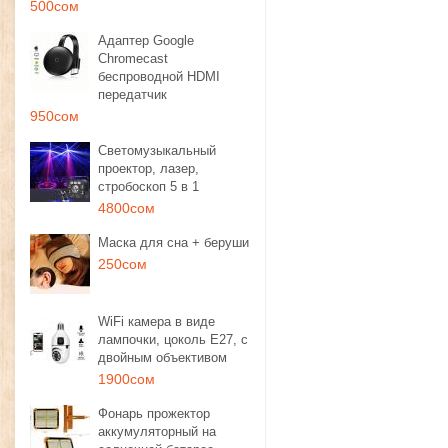
500сом
Адаптер Google
Chromecast
беспроводной HDMI
передатчик
950сом
Светомузыкальный
проектор, лазер,
стробоскоп 5 в 1
4800сом
Маска для сна + беруши
250сом
WiFi камера в виде
лампочки, цоколь E27, с
двойным объективом
1900сом
Фонарь прожектор
аккумуляторный на