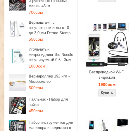
игрушечных гоночных
машин 48шт
700сом
Дермаштамп с
регулятором иглы от 0
до 3,0 мм Derma Stamp
550сом
Игольчатый
микронидлинг Bio Needle
регулируемый 0.5 - 3мм
1000сом
Беспроводной Wi-Fi
Дермароллер 192 игл -
эндоскоп
Мезороллер
1900сом
500сом
Паяльник - Набор для
пайки
450сом
Набор инструментов для
маникюра и педикюра в