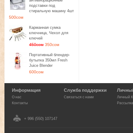
антивибрационные
подставки под
стиральную машину 4шт
500сом
Карманная сумка
ключница, Чехол для
ключей
450сом
350сом
Портативный блендер-
бутылка 350мл Fresh
Juice Blender
600сом
Информация
Служба поддержки
Личный
О нас
Связаться с нами
Личный 
Контакты
Рассылк
+ 996 (550) 107147