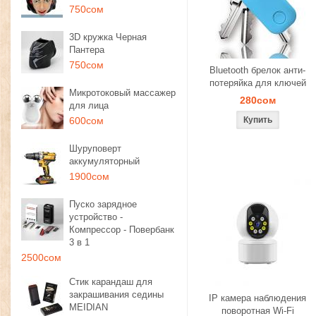
750сом
3D кружка Черная
Пантера
750сом
Bluetooth брелок анти-
потеряйка для ключей
Микротоковый массажер
280сом
для лица
600сом
Шуруповерт
аккумуляторный
1900сом
Пуско зарядное
устройство -
Компрессор - Повербанк
3 в 1
2500сом
Стик карандаш для
закрашивания седины
IP камера наблюдения
MEIDIAN
поворотная Wi-Fi