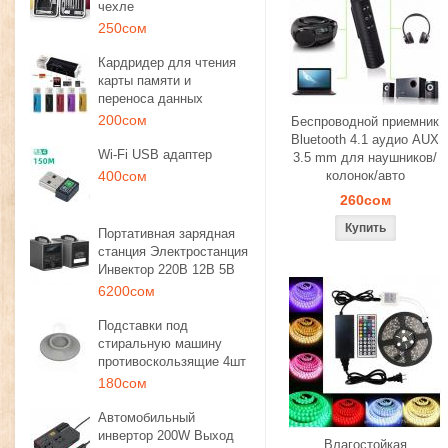
чехле
250сом
Кардридер для чтения
карты памяти и
переноса данных
200сом
Беспроводной приемник
Bluetooth 4.1 аудио AUX
Wi-Fi USB адаптер
3.5 mm для наушников/
400сом
колонок/авто
260сом
Портативная зарядная
станция Электростанция
Инвектор 220В 12В 5В
6200сом
Подставки под
стиральную машину
противоскользящие 4шт
180сом
Автомобильный
инвертор 200W Выход
Влагостойкая