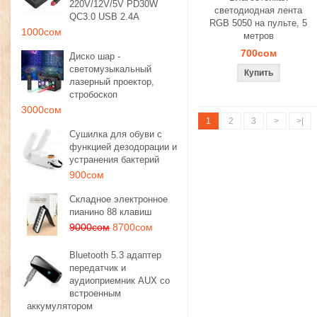
220V/12V/5V PD30W
светодиодная лента
QC3.0 USB 2.4A
RGB 5050 на пульте, 5
1000сом
метров
700сом
Диско шар -
светомузыкальный
лазерный проектор,
стробоскоп
3000сом
1
2
3
>
>|
Сушилка для обуви с
функцией дезодорации и
устранения бактерий
900сом
Складное электронное
пианино 88 клавиш
9000сом
8700сом
Bluetooth 5.3 адаптер
передатчик и
аудиоприемник AUX со
встроенным
аккумулятором