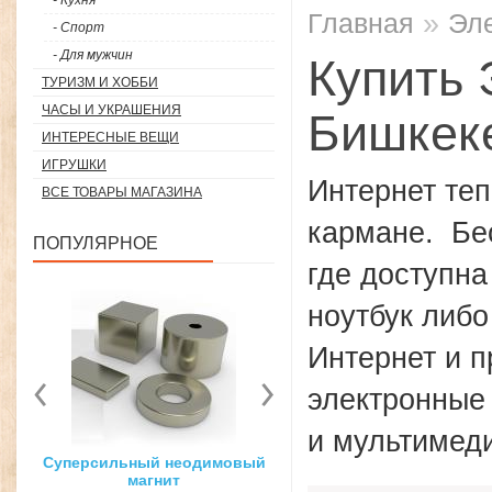
- Кухня
»
Главная
Эл
- Спорт
- Для мужчин
Купить 
ТУРИЗМ И ХОББИ
ЧАСЫ И УКРАШЕНИЯ
Бишкек
ИНТЕРЕСНЫЕ ВЕЩИ
ИГРУШКИ
Интернет теп
ВСЕ ТОВАРЫ МАГАЗИНА
кармане. Бе
ПОПУЛЯРНОЕ
где доступна
ноутбук либ
Интернет и п
электронные
и мультимед
мовый
3D ручка для объемного
Загуститель волос Top
рисования
27гр