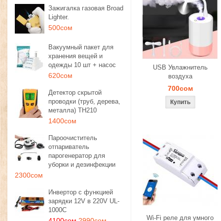
Зажигалка газовая Broad
Lighter.
500сом
Вакуумный пакет для
хранения вещей и
одежды 10 шт + насос
USB Увлажнитель
620сом
воздуха
700сом
Детектор скрытой
проводки (труб, дерева,
металла) TH210
1400сом
Пароочиститель
отпариватель
парогенератор для
уборки и дезинфекции
2300сом
Инвертор с функцией
зарядки 12V в 220V UL-
1000C
Wi-Fi реле для умного
4100сом
2990сом