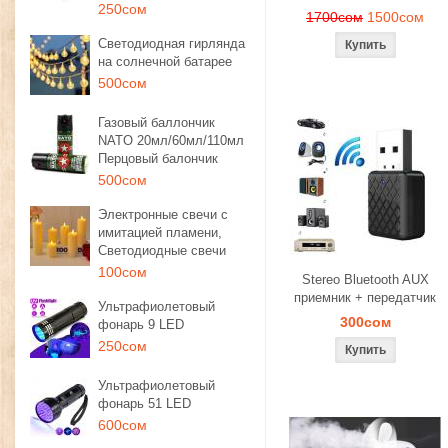
250сом
1700сом
1500сом
Светодиодная гирлянда
на солнечной батарее
500сом
Газовый баллончик
NATO 20мл/60мл/110мл
Перцовый балончик
500сом
Электронные свечи с
имитацией пламени,
Светодиодные свечи
100сом
Stereo Bluetooth AUX
приемник + передатчик
Ультрафиолетовый
300сом
фонарь 9 LED
250сом
Ультрафиолетовый
фонарь 51 LED
600сом