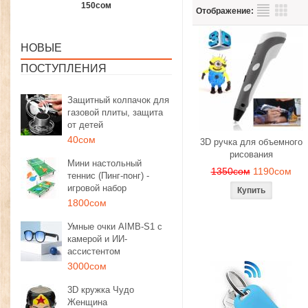
1350сом
1190сом
1000сом
Отображение:
НОВЫЕ
ПОСТУПЛЕНИЯ
Защитный колпачок для
газовой плиты, защита
от детей
40сом
3D ручка для объемного
рисования
Мини настольный
1350сом
1190сом
теннис (Пинг-понг) -
игровой набор
1800сом
Умные очки AIMB-S1 с
камерой и ИИ-
ассистентом
3000сом
3D кружка Чудо
Женщина