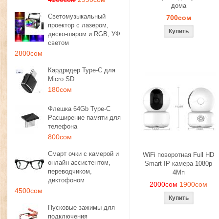
дома
Светомузыкальный
700сом
проектор с лазером,
диско-шаром и RGB, УФ
светом
2800сом
Кардридер Type-C для
Micro SD
180сом
Флешка 64Gb Type-C
Расширение памяти для
телефона
800сом
Смарт очки с камерой и
WiFi поворотная Full HD
онлайн ассистентом,
Smart IP-камера 1080p
переводчиком,
4Мп
диктофоном
2000сом
1900сом
4500сом
Пусковые зажимы для
подключения