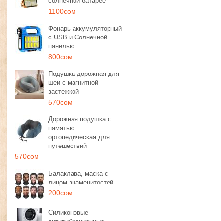
солнечной батарее
1100сом
Фонарь аккумуляторный
с USB и Солнечной
панелью
800сом
Подушка дорожная для
шеи с магнитной
застежкой
570сом
Дорожная подушка с
памятью
ортопедическая для
путешествий
570сом
Балаклава, маска с
лицом знаменитостей
200сом
Силиконовые