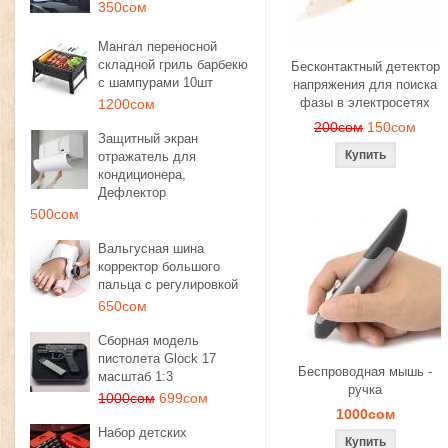
350сом
Мангал переносной
складной гриль барбекю
Бесконтактный детектор
с шампурами 10шт
напряжения для поиска
фазы в электросетях
1200сом
200сом
150сом
Защитный экран
отражатель для
кондиционера,
Дефлектор
500сом
Вальгусная шина
корректор большого
пальца с регулировкой
650сом
Сборная модель
пистолета Glock 17
Беспроводная мышь -
масштаб 1:3
ручка
1000сом
699сом
1000сом
Набор детских