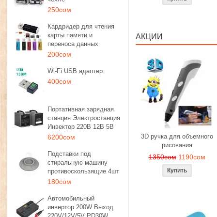
250сом
Кардридер для чтения
карты памяти и
АКЦИИ
переноса данных
200сом
Wi-Fi USB адаптер
400сом
Портативная зарядная
станция Электростанция
Инвектор 220В 12В 5В
3D ручка для объемного
6200сом
рисования
Подставки под
1350сом
1190сом
стиральную машину
противоскользящие 4шт
180сом
Автомобильный
инвертор 200W Выход
220V/12V/5V PD30W