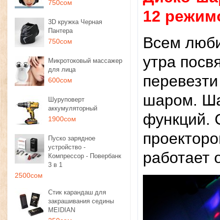
750сом
12 режим
3D кружка Черная
Пантера
Всем люби
750сом
утра посв
Микротоковый массажер
для лица
перевезти
600сом
шаром. Ша
Шуруповерт
аккумуляторный
функций. 
1900сом
проекторо
Пуско зарядное
устройство -
работает 
Компрессор - Повербанк
3 в 1
2500сом
Стик карандаш для
закрашивания седины
MEIDIAN