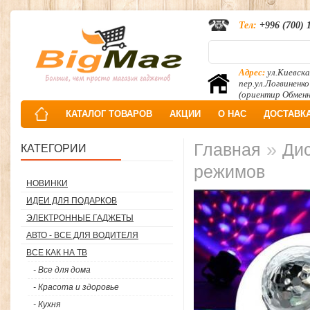
Тел:
+996 (700) 
Адрес:
ул.Киевска
пер.ул.Логвиненко
(ориентир Обмен
КАТАЛОГ ТОВАРОВ
АКЦИИ
О НАС
ДОСТАВК
»
Главная
Дис
КАТЕГОРИИ
режимов
НОВИНКИ
ИДЕИ ДЛЯ ПОДАРКОВ
ЭЛЕКТРОННЫЕ ГАДЖЕТЫ
АВТО - ВСЕ ДЛЯ ВОДИТЕЛЯ
ВСЕ КАК НА ТВ
- Все для дома
- Красота и здоровье
- Кухня