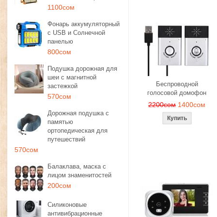
1100сом
Фонарь аккумуляторный
с USB и Солнечной
панелью
800сом
Подушка дорожная для
шеи с магнитной
Беспроводной
застежкой
голосовой домофон
570сом
2200сом
1400сом
Дорожная подушка с
памятью
ортопедическая для
путешествий
570сом
Балаклава, маска с
лицом знаменитостей
200сом
Силиконовые
антивибрационные