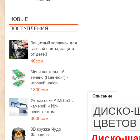
1350сом
1190сом
1000сом
НОВЫЕ
ПОСТУПЛЕНИЯ
Защитный колпачок для
газовой плиты, защита
от детей
40сом
Мини настольный
теннис (Пинг-понг) -
игровой набор
1800сом
Описание
Умные очки AIMB-S1 с
камерой и ИИ-
ДИСКО-
ассистентом
3000сом
ЦВЕТОВ
3D кружка Чудо
Женщина
Диско-ша