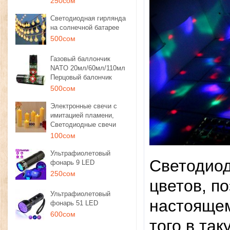
250сом
Светодиодная гирлянда
на солнечной батарее
500сом
Газовый баллончик
NATO 20мл/60мл/110мл
Перцовый балончик
500сом
Электронные свечи с
имитацией пламени,
Светодиодные свечи
100сом
Ультрафиолетовый
Светодиод
фонарь 9 LED
250сом
цветов, по
Ультрафиолетовый
настоящем
фонарь 51 LED
600сом
того в та