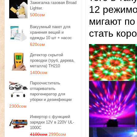
Зажигалка газовая Broad
12 режимо
Lighter.
500сом
мигают по
Вакуумный пакет для
стать кор
хранения вещей и
одежды 10 шт + насос
620сом
Детектор скрытой
проводки (труб, дерева,
металла) TH210
1400сом
Пароочиститель
отпариватель
парогенератор для
уборки и дезинфекции
2300сом
Инвертор с функцией
зарядки 12V в 220V UL-
1000C
4100сом
2990сом