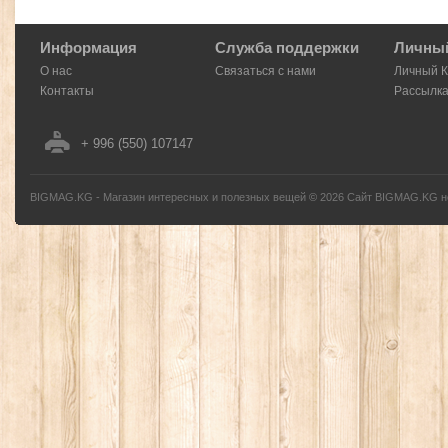
Информация
Служба поддержки
Личный
О нас
Связаться с нами
Личный 
Контакты
Рассылк
+ 996 (550) 107147
BIGMAG.KG - Магазин интересных и полезных вещей
©
2026
Сайт BIGMAG.KG но
без письменного разрешения автора - запрещено, и будет преследоваться по з