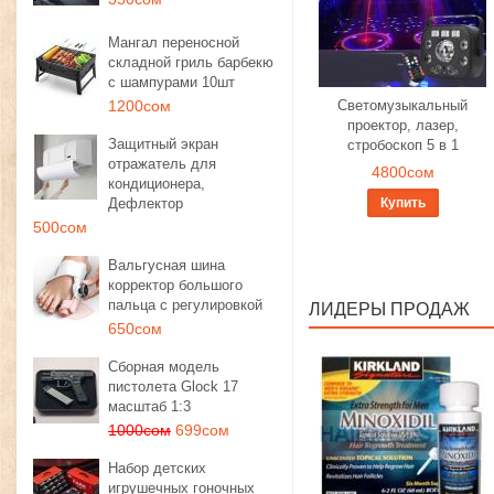
Мангал переносной
складной гриль барбекю
с шампурами 10шт
1200сом
Светомузыкальный
проектор, лазер,
Защитный экран
стробоскоп 5 в 1
отражатель для
4800сом
кондиционера,
Дефлектор
Купить
500сом
Вальгусная шина
корректор большого
пальца с регулировкой
ЛИДЕРЫ ПРОДАЖ
650сом
Сборная модель
пистолета Glock 17
масштаб 1:3
1000сом
699сом
Набор детских
игрушечных гоночных