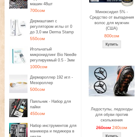
машин 48шт
700сом
Миноксидил 5% -
Средство от выпадения
Дермаштамп с
волос для мужчин
регулятором иглы от 0
(США)
до 3,0 мм Derma Stamp
800сом
550сом
Игольчатый
микронидлинг Bio Needle
регулируемый 0.5 - 3мм
1000сом
Дермароллер 192 игл -
Мезороллер
500сом
Паяльник - Набор для
пайки
Ледоступы, ледоходы
450сом
для обуви против
скольжения
Набор инструментов для
260сом
240сом
маникюра и педикюра в
чехле