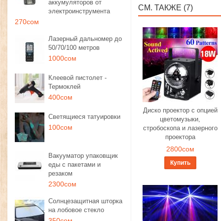
аккумуляторов от
СМ. ТАКЖЕ (7)
электроинструмента
270сом
Лазерный дальномер до
50/70/100 метров
1000сом
Клеевой пистолет -
Термоклей
400сом
Диско проектор с опцией
Светящиеся татуировки
цветомузыки,
100сом
стробоскопа и лазерного
проектора
2800сом
Вакууматор упаковщик
Купить
еды с пакетами и
резаком
2300сом
Солнцезащитная шторка
на лобовое стекло
350сом