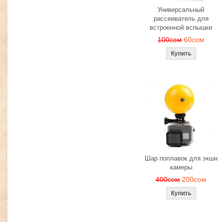
Универсальный
рассеиватель для
встроенной вспышки
100сом
60сом
Шар поплавок для экшн
камеры
400сом
200сом