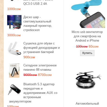
QC3.0 USB 2.4A
1000сом
Диско шар -
светомузыкальный
лазерный проектор,
стробоскоп
Micro usb вентилятор
3000сом
для смартфона на
Android и iPhone
Сушилка для обуви с
100сом
60сом
функцией дезодорации и
устранения бактерий
900сом
Складное электронное
пианино 88 клавиш
9000сом
8700сом
Bluetooth 5.3 адаптер
передатчик и
аудиоприемник AUX со
встроенным
аккумулятором
Автомобильный
500сом