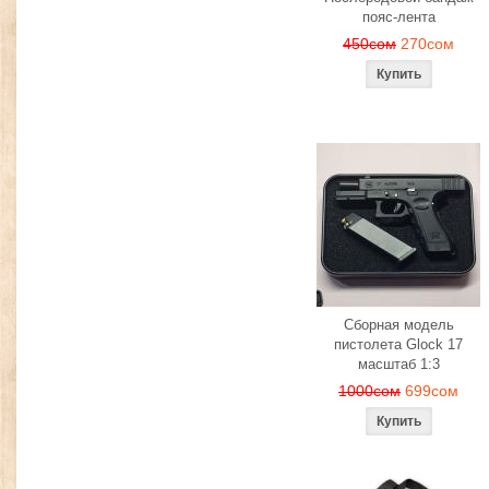
пояс-лента
450сом
270сом
Сборная модель
пистолета Glock 17
масштаб 1:3
1000сом
699сом