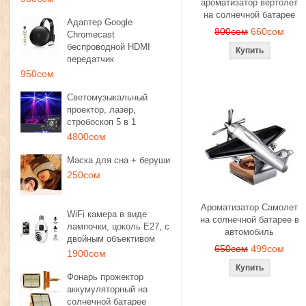
ароматизатор вертолет
на солнечной батарее
Адаптер Google
800сом
660сом
Chromecast
беспроводной HDMI
передатчик
950сом
Светомузыкальный
проектор, лазер,
стробоскоп 5 в 1
4800сом
Маска для сна + беруши
250сом
Ароматизатор Самолет
WiFi камера в виде
на солнечной батарее в
лампочки, цоколь E27, с
автомобиль
двойным объективом
650сом
499сом
1900сом
Фонарь прожектор
аккумуляторный на
солнечной батарее