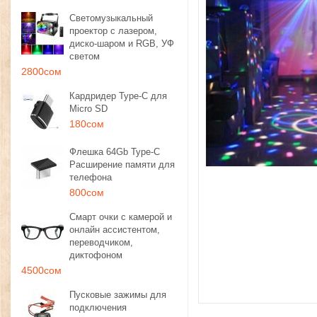
Светомузыкальный
проектор с лазером,
диско-шаром и RGB, УФ
светом
2800сом
Кардридер Type-C для
Micro SD
180сом
Флешка 64Gb Type-C
Расширение памяти для
телефона
800сом
Смарт очки с камерой и
онлайн ассистентом,
переводчиком,
диктофоном
4500сом
Пусковые зажимы для
подключения