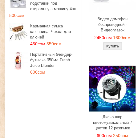
подставки под
стиральную машину 4шт
500сом
Видео домофон
беспроводной -
Карманная сумка
Видеоглазок
ключница, Чехол для
ключей
2450сом
1600сом
450сом
350сом
Портативный блендер-
бутылка 350мл Fresh
Juice Blender
600сом
Диско-шар
цветомузыкальный 7
цветов 12 режимов
600сом
250сом