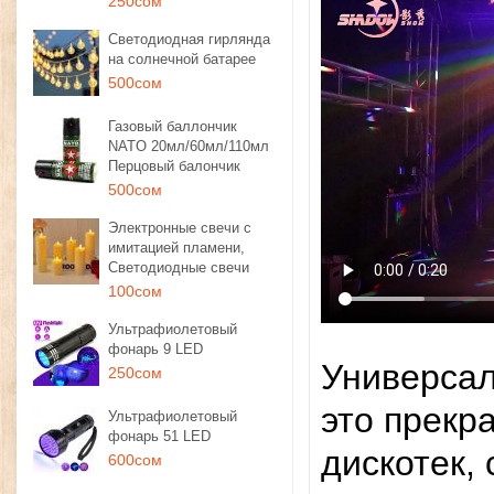
250сом
Светодиодная гирлянда
на солнечной батарее
500сом
Газовый баллончик
NATO 20мл/60мл/110мл
Перцовый балончик
500сом
Электронные свечи с
имитацией пламени,
Светодиодные свечи
100сом
Ультрафиолетовый
фонарь 9 LED
Универсал
250сом
это прекр
Ультрафиолетовый
фонарь 51 LED
дискотек,
600сом