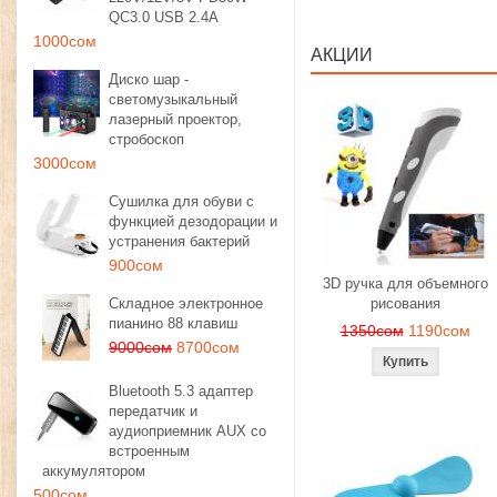
QC3.0 USB 2.4A
1000сом
АКЦИИ
Диско шар -
светомузыкальный
лазерный проектор,
стробоскоп
3000сом
Сушилка для обуви с
функцией дезодорации и
устранения бактерий
900сом
3D ручка для объемного
Складное электронное
рисования
пианино 88 клавиш
1350сом
1190сом
9000сом
8700сом
Bluetooth 5.3 адаптер
передатчик и
аудиоприемник AUX со
встроенным
аккумулятором
500сом