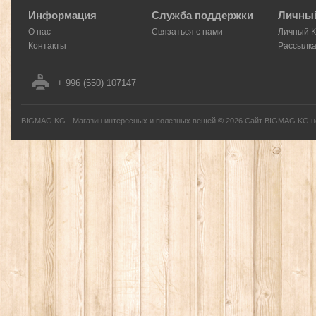
Информация
Служба поддержки
Личный
О нас
Связаться с нами
Личный 
Контакты
Рассылк
+ 996 (550) 107147
BIGMAG.KG - Магазин интересных и полезных вещей
©
2026
Сайт BIGMAG.KG но
без письменного разрешения автора - запрещено, и будет преследоваться по з