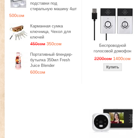
подставки под
стиральную машину 4шт
500сом
Карманная сумка
ключница, Чехол для
ключей
450сом
350сом
Беспроводной
голосовой домофон
Портативный блендер-
2200сом
1400сом
бутылка 350мл Fresh
Juice Blender
600сом