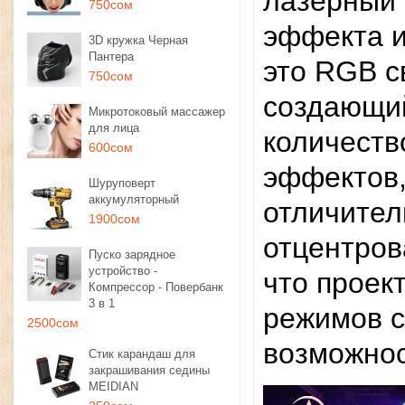
лазерный 
750сом
эффекта и
3D кружка Черная
Пантера
это RGB с
750сом
создающи
Микротоковый массажер
для лица
количеств
600сом
эффектов,
Шуруповерт
аккумуляторный
отличител
1900сом
отцентров
Пуско зарядное
устройство -
что проек
Компрессор - Повербанк
3 в 1
режимов с
2500сом
возможнос
Стик карандаш для
закрашивания седины
MEIDIAN