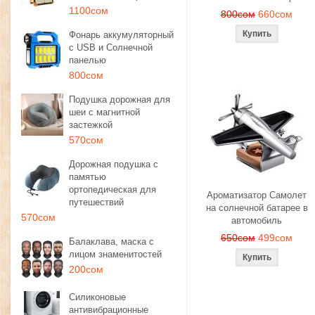
1100сом
800сом
660сом
Фонарь аккумуляторный
с USB и Солнечной
панелью
800сом
Подушка дорожная для
шеи с магнитной
застежкой
570сом
Дорожная подушка с
памятью
ортопедическая для
Ароматизатор Самолет
путешествий
на солнечной батарее в
570сом
автомобиль
650сом
499сом
Балаклава, маска с
лицом знаменитостей
200сом
Силиконовые
антивибрационные