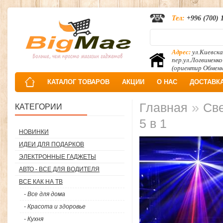
Тел:
+996 (700) 
Адрес:
ул.Киевска
пер.ул.Логвиненко
(ориентир Обмен
КАТАЛОГ ТОВАРОВ
АКЦИИ
О НАС
ДОСТАВК
»
Главная
Све
КАТЕГОРИИ
5 в 1
НОВИНКИ
ИДЕИ ДЛЯ ПОДАРКОВ
ЭЛЕКТРОННЫЕ ГАДЖЕТЫ
АВТО - ВСЕ ДЛЯ ВОДИТЕЛЯ
ВСЕ КАК НА ТВ
- Все для дома
- Красота и здоровье
- Кухня