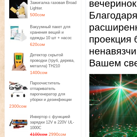
вечеринок
Зажигалка газовая Broad
Lighter.
Благодаря
500сом
расширенн
Вакуумный пакет для
хранения вещей и
проекция 
одежды 10 шт + насос
620сом
ненавязчи
Детектор скрытой
Вашем св
проводки (труб, дерева,
металла) TH210
1400сом
Пароочиститель
отпариватель
парогенератор для
уборки и дезинфекции
2300сом
Инвертор с функцией
зарядки 12V в 220V UL-
1000C
4100сом
2990сом