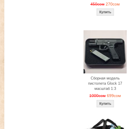
450сом
270сом
Сборная модель
пистолета Glock 17
масштаб 1:3
1000сом
699сом