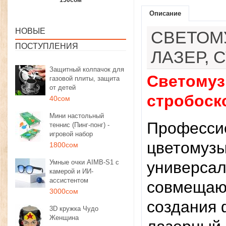
1350сом
1190сом
1000сом
Описание
НОВЫЕ
СВЕТОМ
ПОСТУПЛЕНИЯ
ЛАЗЕР, 
Защитный колпачок для
Светомуз
газовой плиты, защита
от детей
стробоско
40сом
Мини настольный
Професси
теннис (Пинг-понг) -
игровой набор
цветомузы
1800сом
Умные очки AIMB-S1 с
универсал
камерой и ИИ-
ассистентом
совмещающ
3000сом
создания 
3D кружка Чудо
Женщина