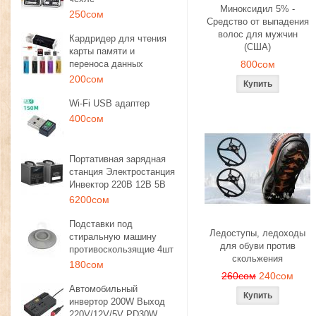
Миноксидил 5% -
250сом
Средство от выпадения
волос для мужчин
Кардридер для чтения
(США)
карты памяти и
переноса данных
800сом
200сом
Wi-Fi USB адаптер
400сом
Портативная зарядная
станция Электростанция
Инвектор 220В 12В 5В
6200сом
Подставки под
Ледоступы, ледоходы
стиральную машину
для обуви против
противоскользящие 4шт
скольжения
180сом
260сом
240сом
Автомобильный
инвертор 200W Выход
220V/12V/5V PD30W