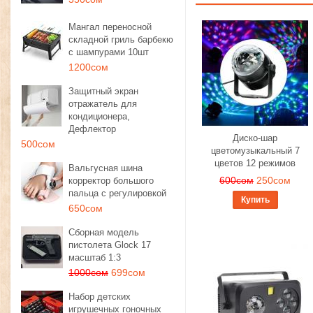
Мангал переносной
складной гриль барбекю
с шампурами 10шт
1200сом
Защитный экран
отражатель для
кондиционера,
Дефлектор
Диско-шар
500сом
цветомузыкальный 7
цветов 12 режимов
Вальгусная шина
600сом
250сом
корректор большого
пальца с регулировкой
Купить
650сом
Сборная модель
пистолета Glock 17
масштаб 1:3
1000сом
699сом
Набор детских
игрушечных гоночных