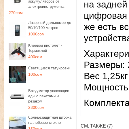
аккумуляторов от
на задней
электроинструмента
270сом
цифровая 
Лазерный дальномер до
же есть в
50/70/100 метров
1000сом
устройства
Клеевой пистолет -
Термоклей
Характери
400сом
Размеры: 
Светящиеся татуировки
Вес 1,25кг
100сом
Мощность
Вакууматор упаковщик
еды с пакетами и
Комплекта
резаком
2300сом
Солнцезащитная шторка
на лобовое стекло
СМ. ТАКЖЕ (7)
350сом