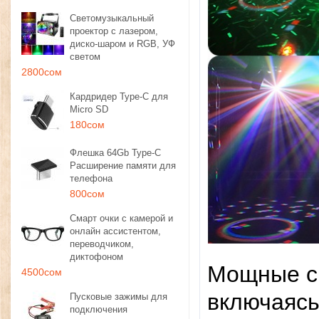
Светомузыкальный
проектор с лазером,
диско-шаром и RGB, УФ
светом
2800сом
Кардридер Type-C для
Micro SD
180сом
Флешка 64Gb Type-C
Расширение памяти для
телефона
800сом
Смарт очки с камерой и
онлайн ассистентом,
переводчиком,
диктофоном
Мощные с
4500сом
включаясь
Пусковые зажимы для
подключения