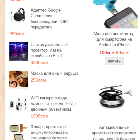
Адаптер Google
Chromecast
беспроводной HDMI
передатчик
950сом
Micro usb вентилятор
для смартфона на
Светомузыкальный
Android и iPhone
проектор, лазер,
100сом
60сом
стробоскоп 5 в 1
4800сом
Маска для сна + беруши
250сом
WiFi камера в виде
лампочки, цоколь E27, с
двойным объективом
1900сом
Фонарь прожектор
Автомобильный
аккумуляторный на
ароматизатор вертолет
солнечной батарее
на солнечной батарее