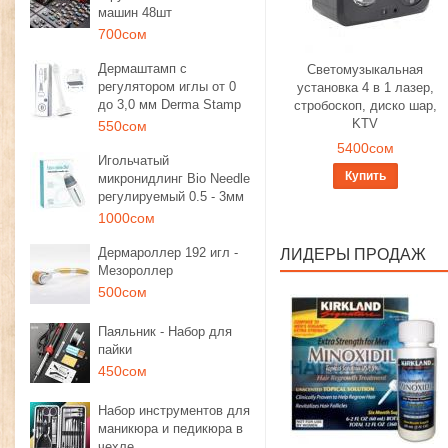
машин 48шт
700сом
Дермаштамп с
Светомузыкальная
регулятором иглы от 0
установка 4 в 1 лазер,
до 3,0 мм Derma Stamp
стробоскоп, диско шар,
KTV
550сом
5400сом
Игольчатый
Купить
микронидлинг Bio Needle
регулируемый 0.5 - 3мм
1000сом
Дермароллер 192 игл -
ЛИДЕРЫ ПРОДАЖ
Мезороллер
500сом
Паяльник - Набор для
пайки
450сом
Набор инструментов для
маникюра и педикюра в
чехле