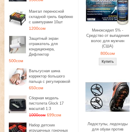
Мангал переносной
складной гриль барбекю
с шампурами 10шт
1200сом
Миноксидил 5% -
Средство от выпадения
Защитный экран
волос для мужчин
отражатель для
(США)
кондиционера,
800сом
Дефлектор
500сом
Вальгусная шина
корректор большого
пальца с регулировкой
650сом
Сборная модель
пистолета Glock 17
масштаб 1:3
1000сом
699сом
Ледоступы, ледоходы
Набор детских
для обуви против
игрушечных гоночных