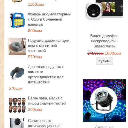
1100сом
Фонарь аккумуляторный
с USB и Солнечной
панелью
800сом
Видео домофон
Подушка дорожная для
беспроводной -
шеи с магнитной
Видеоглазок
застежкой
2450сом
1600сом
570сом
Дорожная подушка с
памятью
ортопедическая для
путешествий
570сом
Балаклава, маска с
лицом знаменитостей
200сом
Силиконовые
антивибрационные
Диско-шар