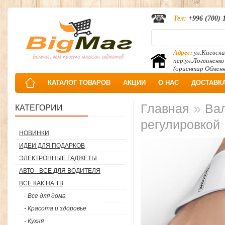
Тел:
+996 (700) 
Адрес:
ул.Киевска
пер.ул.Логвиненко
(ориентир Обмен
КАТАЛОГ ТОВАРОВ
АКЦИИ
О НАС
ДОСТАВК
»
Главная
Вал
КАТЕГОРИИ
регулировкой
НОВИНКИ
ИДЕИ ДЛЯ ПОДАРКОВ
ЭЛЕКТРОННЫЕ ГАДЖЕТЫ
АВТО - ВСЕ ДЛЯ ВОДИТЕЛЯ
ВСЕ КАК НА ТВ
- Все для дома
- Красота и здоровье
- Кухня