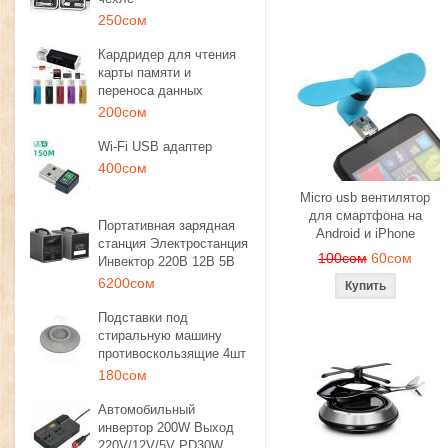
250сом
Кардридер для чтения
карты памяти и
переноса данных
200сом
Wi-Fi USB адаптер
400сом
Micro usb вентилятор
для смартфона на
Портативная зарядная
Android и iPhone
станция Электростанция
100сом
60сом
Инвектор 220В 12В 5В
6200сом
Подставки под
стиральную машину
противоскользящие 4шт
180сом
Автомобильный
инвертор 200W Выход
220V/12V/5V PD30W