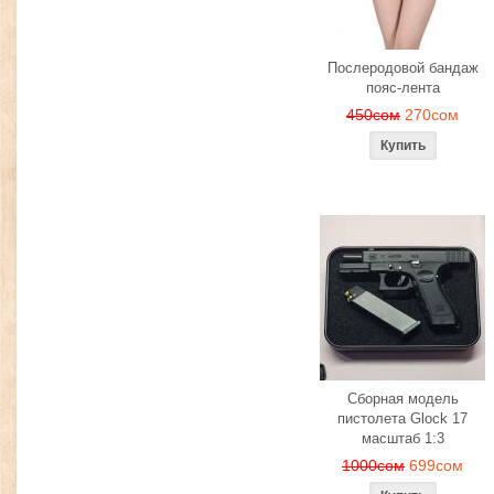
Послеродовой бандаж
пояс-лента
450сом
270сом
Сборная модель
пистолета Glock 17
масштаб 1:3
1000сом
699сом