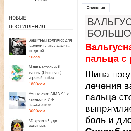
1350сом
1190сом
1000сом
Описание
НОВЫЕ
ВАЛЬГУ
ПОСТУПЛЕНИЯ
БОЛЬШО
Защитный колпачок для
Вальгусн
газовой плиты, защита
от детей
пальца с
40сом
Мини настольный
Шина пред
теннис (Пинг-понг) -
игровой набор
лечения в
1800сом
Умные очки AIMB-S1 с
пальца ст
камерой и ИИ-
ассистентом
выпрямляе
3000сом
боль и ди
3D кружка Чудо
Женщина