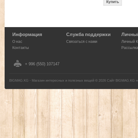
Информация
Служба поддержки
Личный
О нас
Связаться с нами
Личный 
Контакты
Рассылк
+ 996 (550) 107147
BIGMAG.KG - Магазин интересных и полезных вещей
©
2026
Сайт BIGMAG.KG но
без письменного разрешения автора - запрещено, и будет преследоваться по з