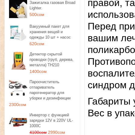
правой, т
Зажигалка газовая Broad
Lighter.
использов
500сом
Перед при
Вакуумный пакет для
хранения вещей и
вашим ле
одежды 10 шт + насос
620сом
поликарбо
Детектор скрытой
Противопо
проводки (труб, дерева,
металла) TH210
воспалите
1400сом
Пароочиститель
синдром д
отпариватель
парогенератор для
уборки и дезинфекции
Габариты у
2300сом
Вес в упак
Инвертор с функцией
зарядки 12V в 220V UL-
1000C
4100сом
2990сом