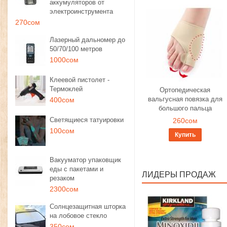
аккумуляторов от
электроинструмента
270сом
Лазерный дальномер до
50/70/100 метров
1000сом
Клеевой пистолет -
Термоклей
Ортопедическая
вальгусная повязка для
400сом
большого пальца
Светящиеся татуировки
260сом
100сом
Купить
Вакууматор упаковщик
еды с пакетами и
ЛИДЕРЫ ПРОДАЖ
резаком
2300сом
Солнцезащитная шторка
на лобовое стекло
350сом