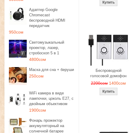
Адаптер Google
Chromecast
беспроводной HDMI
передатчик
950сом
Светомузыкальный
проектор, лазер,
стробоскоп 5 в 1
4800сом
Маска для сна + беруши
Беспроводной
250сом
голосовой домофон
2200сом
1400сом
WiFi камера в виде
лампочки, цоколь E27, с
двойным объективом
1900сом
Фонарь прожектор
аккумуляторный на
солнечной батарее