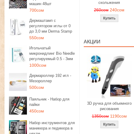
скольжения
машин 48шт
260сом
240сом
700сом
Дермаштамп с
регулятором иглы от 0
до 3,0 мм Derma Stamp
550сом
АКЦИИ
Игольчатый
микронидлинг Bio Needle
регулируемый 0.5 - 3мм
1000сом
Дермароллер 192 игл -
Мезороллер
500сом
Паяльник - Набор для
3D ручка для объемного
пайки
рисования
450сом
1350сом
1190сом
Набор инструментов для
маникюра и педикюра в
чехле