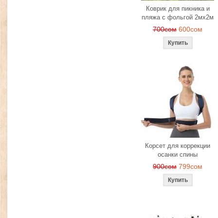
Коврик для пикника и
пляжа с фольгой 2мх2м
700сом
600сом
Корсет для коррекции
осанки спины
900сом
799сом