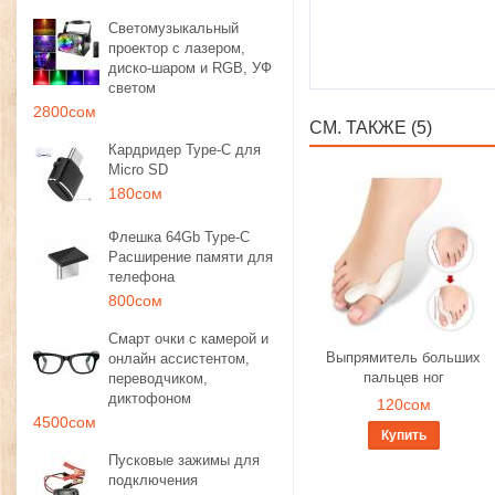
Светомузыкальный
проектор с лазером,
диско-шаром и RGB, УФ
светом
2800сом
СМ. ТАКЖЕ (5)
Кардридер Type-C для
Micro SD
180сом
Флешка 64Gb Type-C
Расширение памяти для
телефона
800сом
Смарт очки с камерой и
Выпрямитель больших
онлайн ассистентом,
пальцев ног
переводчиком,
диктофоном
120сом
4500сом
Купить
Пусковые зажимы для
подключения