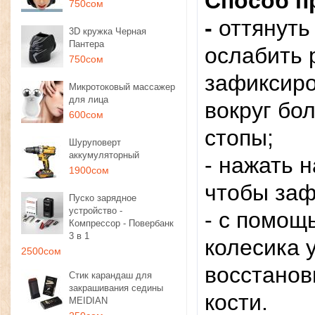
Способ п
750сом
-
оттянуть
3D кружка Черная
Пантера
ослабить 
750сом
зафиксиро
Микротоковый массажер
для лица
вокруг бо
600сом
стопы;
Шуруповерт
аккумуляторный
- нажать н
1900сом
чтобы заф
Пуско зарядное
устройство -
- с помощ
Компрессор - Повербанк
3 в 1
колесика 
2500сом
восстанов
Стик карандаш для
закрашивания седины
кости.
MEIDIAN