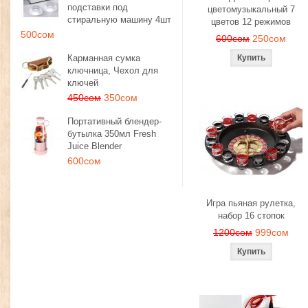
подставки под
цветомузыкальный 7
стиральную машину 4шт
цветов 12 режимов
500сом
600сом
250сом
Карманная сумка
ключница, Чехол для
ключей
450сом
350сом
Портативный блендер-
бутылка 350мл Fresh
Juice Blender
600сом
Игра пьяная рулетка,
набор 16 стопок
1200сом
999сом