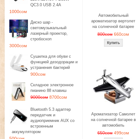
QC3.0 USB 2.4A
1000сом
Автомобильный
ароматизатор вертолет
Диско шар -
на солнечной батарее
светомузыкальный
лазерный проектор,
800сом
660сом
стробоскоп
3000сом
Сушилка для обуви с
функцией дезодорации и
устранения бактерий
900сом
Складное электронное
пианино 88 клавиш
9000сом
8700сом
Bluetooth 5.3 адаптер
Ароматизатор Самолет
передатчик и
на солнечной батарее в
аудиоприемник AUX со
автомобиль
встроенным
аккумулятором
650сом
499сом
500сом