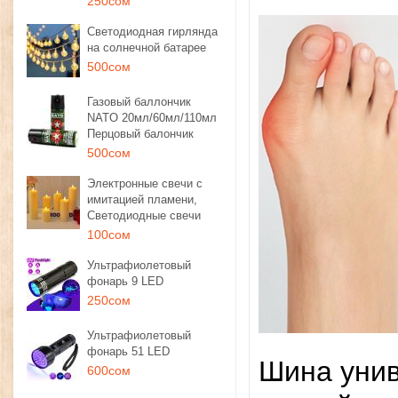
250сом
Светодиодная гирлянда
на солнечной батарее
500сом
Газовый баллончик
NATO 20мл/60мл/110мл
Перцовый балончик
500сом
Электронные свечи с
имитацией пламени,
Светодиодные свечи
100сом
Ультрафиолетовый
фонарь 9 LED
250сом
Ультрафиолетовый
фонарь 51 LED
Шина унив
600сом