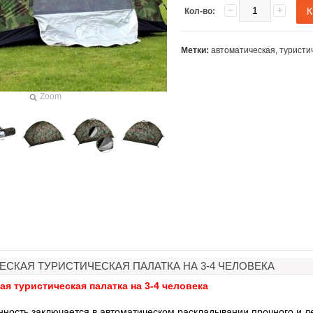
Кол-во:
Метки:
автоматическая
,
туристи
Zoom
ЕСКАЯ ТУРИСТИЧЕСКАЯ ПАЛАТКА НА 3-4 ЧЕЛОВЕКА
я туристическая палатка на 3-4 человека
ходы для
Кольцевая LED лампа для
Жидкая резина в б
ольжения
селфи сьемок и макияжа на
для авто (жидкий
нность заключается в автоматическом раскладывании прочного и ле