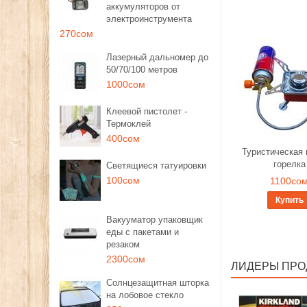
аккумуляторов от
электроинструмента
270сом
Лазерный дальномер до
50/70/100 метров
1000сом
Клеевой пистолет -
Термоклей
400сом
Туристическая 
горелка
Светящиеся татуировки
100сом
1100со
Купить
Вакууматор упаковщик
еды с пакетами и
резаком
2300сом
ЛИДЕРЫ ПР
Солнцезащитная шторка
на лобовое стекло