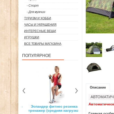
- Спорт
- Для мужчин
ТУРИЗМ И ХОББИ
ЧАСЫ И УКРАШЕНИЯ
ИНТЕРЕСНЫЕ ВЕЩИ
ИГРУШКИ
ВСЕ ТОВАРЫ МАГАЗИНА
ПОПУЛЯРНОЕ
Описание
АВТОМАТИЧ
Автоматическа
 лепестков
Эспандер фитнес резинка
Ледоступы, ледо
тического
тренажер (средняя нагрузка)
обуви против ск
Главная особе