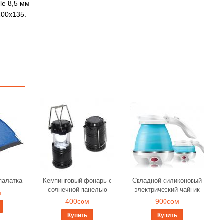
le 8,5 мм
00х135.
палатка
Кемпинговый фонарь c
Складной силиконовый
солнечной панелью
электрический чайник
м
400сом
900сом
Купить
Купить