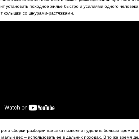
штативе, селфи лампа
ом
400сом
ит установить походное жилье быстро и усилиями одного человека.
1050сом
ят колышки со шнурами-растяжками.
трота сборки-разборки палатки позволяет уделить больше времени 
 малый вес – использовать ее в дальних походах. В то же время д