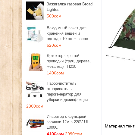
Зажигалка газовая Broad
Lighter.
500сом
Вакуумный пакет для
хранения вещей и
одежды 10 шт + насос
620сом
Детектор скрытой
проводки (труб, дерева,
металла) TH210
1400сом
Пароочиститель
отпариватель
парогенератор для
уборки и дезинфекции
2300сом
Инвертор с функцией
зарядки 12V в 220V UL-
Материал тента
1000C
4100сом
2990сом