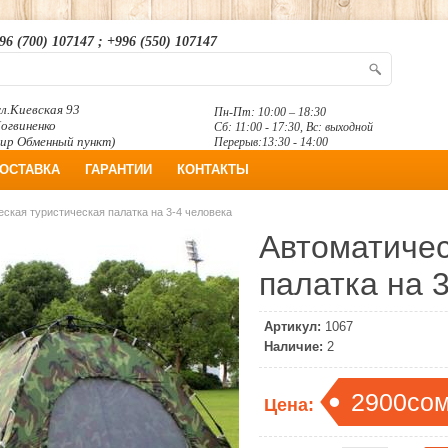
96 (700) 107147 ; +996 (550) 107147
л.Киевская 93
Пн-Пт: 10:00 – 18:30
Логвиненко
Сб: 11:00 - 17:30, Вс: выходной
ир Обменный пункт)
Перерыв:13:30 - 14:00
ОСТАВКА
ГАРАНТИИ
КОНТАКТЫ
ская туристическая палатка на 3-4 человека
Автоматичес
палатка на 
Артикул:
1067
Наличие:
2
2900со
Цена: