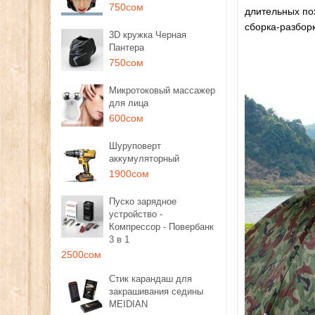
750сом
длительных по
сборка-разборк
3D кружка Черная
Пантера
750сом
Микротоковый массажер
для лица
600сом
Шуруповерт
аккумуляторный
1900сом
Пуско зарядное
устройство -
Компрессор - Повербанк
3 в 1
2500сом
Стик карандаш для
закрашивания седины
MEIDIAN