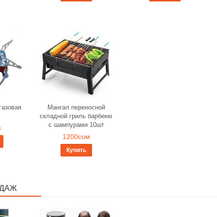
газовая
Мангал переносной
складной гриль барбекю
с шампурами 10шт
м
1200сом
Купить
ОДАЖ