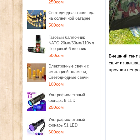
250сом
Светодиодная гирлянда
на солнечной батарее
500сом
Газовый баллончик
NATO 20мл/60мл/110мл
Перцовый балончик
500сом
Внешний тент 
сшит из дышащ
Электронные свечи с
прочная непро
имитацией пламени,
Светодиодные свечи
100сом
Ультрафиолетовый
фонарь 9 LED
250сом
Ультрафиолетовый
фонарь 51 LED
600сом