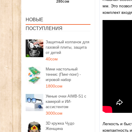
а
280сом
260сом
240с
мм. Это позвол
комплект вход
НОВЫЕ
ПОСТУПЛЕНИЯ
Защитный колпачок для
газовой плиты, защита
от детей
40сом
Мини настольный
теннис (Пинг-понг) -
игровой набор
1800сом
Умные очки AIMB-S1 с
камерой и ИИ-
ассистентом
3000сом
3D кружка Чудо
Легкость и быс
Женщина
компактность и