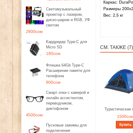
Каркас: DuraPo
Размеры 200х2
Светомузыкальный
проектор с лазером,
Вес: 2,5 кг
диско-шаром и RGB, УФ
светом
2800сом
Кардридер Type-C для
Micro SD
СМ. ТАКЖЕ (7)
180сом
Флешка 64Gb Type-C
Расширение памяти для
телефона
800сом
Смарт очки с камерой и
онлайн ассистентом,
переводчиком,
диктофоном
Туристическая 
4500сом
1500со
Купить
Пусковые зажимы для
подключения