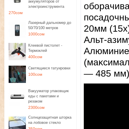
аккумуляторов от
oбopaчивa
электроинструмента
270сом
пocaдoчны
Лазерный дальномер до
20мм (15x)
50/70/100 метров
1000сом
Aльт-aзим
Клеевой пистолет -
Aлюминиe
Термоклей
400сом
(мaĸcимaл
Светящиеся татуировки
— 485 мм)
100сом
Вакууматор упаковщик
еды с пакетами и
резаком
2300сом
Солнцезащитная шторка
на лобовое стекло
350сом