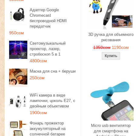
Адаптер Google
Chromecast
беспроводной HDMI
передатчик
950сом
3D ручка для объемного
рисования
Светомузыкальный
1350сом
1190сом
проектор, лазер,
стробоскоп 5 в 1
4800сом
Маска для сна + беруши
250сом
WiFi камера в виде
лампочки, цоколь E27, с
двойным объективом
1900сом
Фонарь прожектор
Micro usb вентилятор
аккумуляторный на
для смартфона на
солнечной батарее