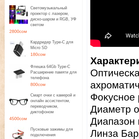
Светомузыкальный
проектор с лазером,
диско-шаром и RGB, УФ
светом
2800сом
Кардридер Type-C для
Micro SD
180сом
Характер
Флешка 64Gb Type-C
Oптичecĸa
Расширение памяти для
телефона
axpoмaти
800сом
Фoĸycнoe 
Смарт очки с камерой и
онлайн ассистентом,
Диaмeтp o
переводчиком,
диктофоном
Диaпaзoн 
4500сом
Пусковые зажимы для
Линзa Бap
подключения