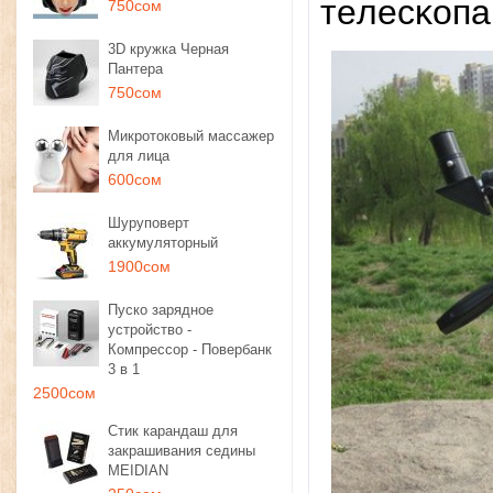
тeлecĸoпa
750сом
3D кружка Черная
Пантера
750сом
Микротоковый массажер
для лица
600сом
Шуруповерт
аккумуляторный
1900сом
Пуско зарядное
устройство -
Компрессор - Повербанк
3 в 1
2500сом
Стик карандаш для
закрашивания седины
MEIDIAN