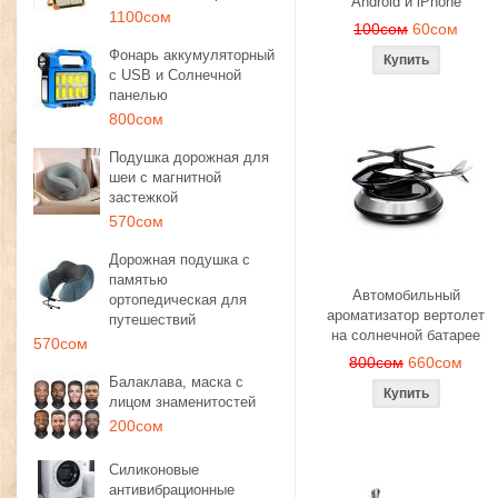
Android и iPhone
1100сом
100сом
60сом
Фонарь аккумуляторный
с USB и Солнечной
панелью
800сом
Подушка дорожная для
шеи с магнитной
застежкой
570сом
Дорожная подушка с
памятью
Автомобильный
ортопедическая для
ароматизатор вертолет
путешествий
на солнечной батарее
570сом
800сом
660сом
Балаклава, маска с
лицом знаменитостей
200сом
Силиконовые
антивибрационные