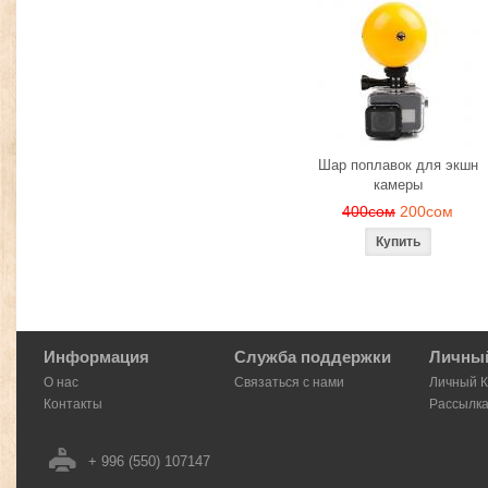
Шар поплавок для экшн
камеры
400сом
200сом
Информация
Служба поддержки
Личный
О нас
Связаться с нами
Личный 
Контакты
Рассылк
+ 996 (550) 107147