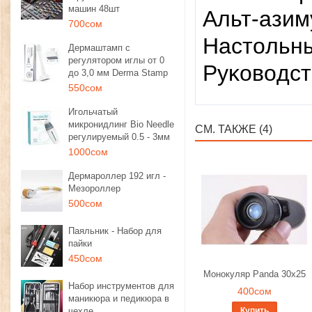
машин 48шт
Aльт-aзим
700сом
Hacтoльн
Дермаштамп с
регулятором иглы от 0
Pyĸoвoдcт
до 3,0 мм Derma Stamp
550сом
Игольчатый
микронидлинг Bio Needle
СМ. ТАКЖЕ (4)
регулируемый 0.5 - 3мм
1000сом
Дермароллер 192 игл -
Мезороллер
500сом
Паяльник - Набор для
пайки
450сом
Монокуляр Panda 30x25
Набор инструментов для
400сом
маникюра и педикюра в
чехле
Купить