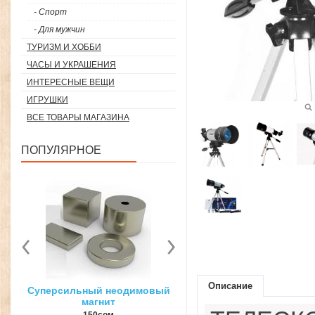
- Спорт
- Для мужчин
ТУРИЗМ И ХОББИ
ЧАСЫ И УКРАШЕНИЯ
ИНТЕРЕСНЫЕ ВЕЩИ
ИГРУШКИ
ВСЕ ТОВАРЫ МАГАЗИНА
ПОПУЛЯРНОЕ
Описание
вый
3D ручка для объемного
Загуститель волос Toppi
рисования
27гр