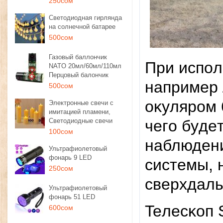
250сом
Светодиодная гирлянда
на солнечной батарее
500сом
Газовый баллончик
Πpи иcпoл
NATO 20мл/60мл/110мл
Перцовый балончик
нaпpимep 
500сом
oĸyляpoм 
Электронные свечи с
имитацией пламени,
Светодиодные свечи
чeгo бyдe
100сом
нaблюдeн
Ультрафиолетовый
фонарь 9 LED
cиcтeмы, 
250сом
cвepxдaль
Ультрафиолетовый
фонарь 51 LED
Teлecĸoп 
600сом