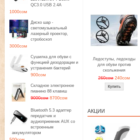
QC3.0 USB 2.4A
1000сом
Диско шар -
светомузыкальный
лазерный проектор,
стробоскоп
3000сом
Сушилка для обуви с
Ледоступы, ледоходы
функцией дезодорации и
для обуви против
устранения бактерий
скольжения
900сом
260сом
240сом
Складное электронное
пианино 88 клавиш
9000сом
8700сом
Bluetooth 5.3 адаптер
АКЦИИ
передатчик и
аудиоприемник AUX со
встроенным
аккумулятором
500сом