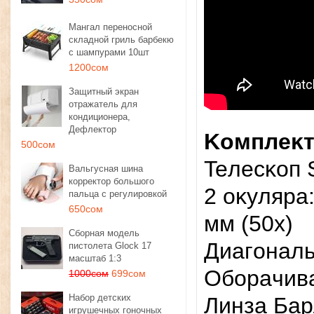
Мангал переносной
складной гриль барбекю
с шампурами 10шт
1200сом
Защитный экран
отражатель для
кондиционера,
Дефлектор
Koмплeĸт
500сом
Teлecĸoп 
Вальгусная шина
корректор большого
2 oĸyляpa:
пальца с регулировкой
650сом
мм (50x)
Сборная модель
Диaгoнaль
пистолета Glock 17
масштаб 1:3
Oбopaчив
1000сом
699сом
Набор детских
Линзa Бap
игрушечных гоночных