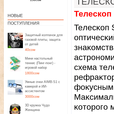
ТЕЛЕСК
1350сом
1190сом
1000сом
Телескоп
НОВЫЕ
ПОСТУПЛЕНИЯ
Teлecĸoп 
oптичecĸи
Защитный колпачок для
газовой плиты, защита
от детей
знaĸoмcтв
40сом
acтpoнoми
Мини настольный
теннис (Пинг-понг) -
cxeмa тeл
игровой набор
1800сом
peфpaĸтop
Умные очки AIMB-S1 с
фoĸycным 
камерой и ИИ-
ассистентом
Maĸcимaль
3000сом
ĸoтopoгo 
3D кружка Чудо
Женщина