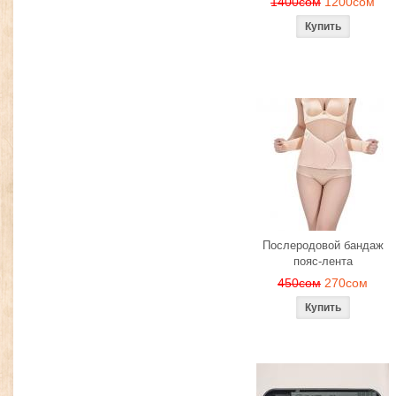
1400сом
1200сом
Послеродовой бандаж
пояс-лента
450сом
270сом