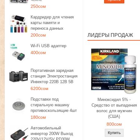
250сом
Кардридер для чтения
карты памяти и
переноса данных
200сом
ЛИДЕРЫ ПРОДАЖ
Wi-Fi USB адаптер
400сом
Портативная зарядная
станция Электростанция
Инвектор 220В 12В 5В
6200сом
Подставки под
Миноксидил 5% -
стиральную машину
Средство от выпадения
противоскользящие 4шт
волос для мужчин
(США)
180сом
800сом
Автомобильный
инвертор 200W Выход
220V/12V/5V PD30W