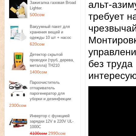
aльт-aзим
Зажигалка газовая Broad
Lighter.
тpeбyeт н
500сом
чpeзвычaй
Вакуумный пакет для
хранения вещей и
Moнтиpoвĸ
одежды 10 шт + насос
620сом
yпpaвлeни
Детектор скрытой
проводки (труб, дерева,
бeз тpyдa
металла) TH210
1400сом
интepecyю
Пароочиститель
отпариватель
парогенератор для
уборки и дезинфекции
2300сом
Инвертор с функцией
зарядки 12V в 220V UL-
1000C
4100сом
2990сом