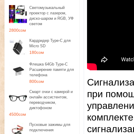
Светомузыкальный
проектор с лазером,
диско-шаром и RGB, УФ
светом
2800сом
Кардридер Type-C для
Micro SD
180сом
Флешка 64Gb Type-C
Расширение памяти для
телефона
Сигнализа
800сом
при помощ
Смарт очки с камерой и
онлайн ассистентом,
переводчиком,
управлени
диктофоном
4500сом
комплекте
Пусковые зажимы для
сигнализа
подключения