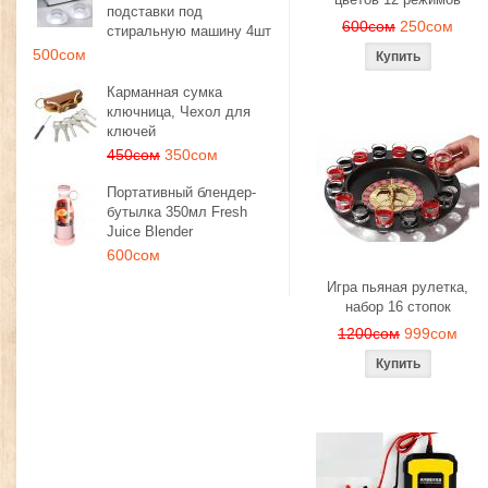
подставки под
600сом
250сом
стиральную машину 4шт
500сом
Карманная сумка
ключница, Чехол для
ключей
450сом
350сом
Портативный блендер-
бутылка 350мл Fresh
Juice Blender
600сом
Игра пьяная рулетка,
набор 16 стопок
1200сом
999сом