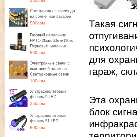
250сом
Светодиодная гирлянда
на солнечной батарее
Такая сиг
500сом
отпугиван
Газовый баллончик
NATO 20мл/60мл/110мл
психологи
Перцовый балончик
500сом
для охран
Электронные свечи с
гараж, скл
имитацией пламени,
Светодиодные свечи
100сом
Ультрафиолетовый
фонарь 9 LED
Эта охран
250сом
блок сигн
Ультрафиолетовый
инфракрас
фонарь 51 LED
600сом
территории