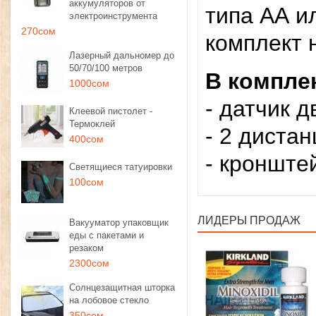
аккумуляторов от
типа АА ил
электроинструмента
270сом
комплект 
Лазерный дальномер до
50/70/100 метров
В компле
1000сом
- датчик 
Клеевой пистолет -
Термоклей
- 2 диста
400сом
​- кроншт
Светящиеся татуировки
100сом
ЛИДЕРЫ ПРОДАЖ
Вакууматор упаковщик
еды с пакетами и
резаком
2300сом
Солнцезащитная шторка
на лобовое стекло
350сом