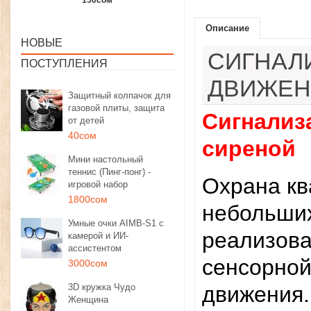
1350сом
1190сом
1000сом
Описание
НОВЫЕ
СИГНАЛ
ПОСТУПЛЕНИЯ
ДВИЖЕН
Защитный колпачок для
газовой плиты, защита
Сигнализ
от детей
40сом
сиреной
Мини настольный
теннис (Пинг-понг) -
Охрана кв
игровой набор
1800сом
небольших
Умные очки AIMB-S1 с
реализова
камерой и ИИ-
ассистентом
сенсорной
3000сом
3D кружка Чудо
движения.
Женщина