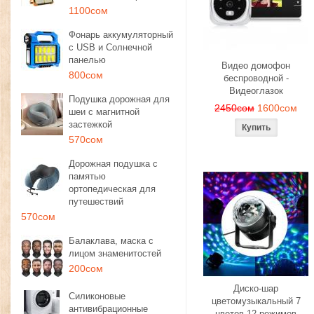
1100сом
Фонарь аккумуляторный
с USB и Солнечной
панелью
Видео домофон
800сом
беспроводной -
Видеоглазок
Подушка дорожная для
2450сом
1600сом
шеи с магнитной
застежкой
570сом
Дорожная подушка с
памятью
ортопедическая для
путешествий
570сом
Балаклава, маска с
лицом знаменитостей
200сом
Диско-шар
Силиконовые
цветомузыкальный 7
антивибрационные
цветов 12 режимов