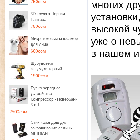
750сом
многих др
установки
3D кружка Черная
Пантера
высокой ч
750сом
уже о нев
Микротоковый массажер
для лица
в нашем и
600сом
Шуруповерт
аккумуляторный
1900сом
Пуско зарядное
устройство -
Компрессор - Повербанк
3 в 1
2500сом
Стик карандаш для
закрашивания седины
MEIDIAN