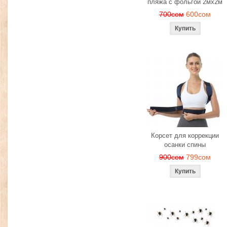
пляжа с фольгой 2мх2м
700сом
600сом
Корсет для коррекции
осанки спины
900сом
799сом