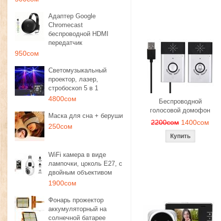
Адаптер Google
Chromecast
беспроводной HDMI
передатчик
950сом
Светомузыкальный
проектор, лазер,
стробоскоп 5 в 1
4800сом
Беспроводной
голосовой домофон
Маска для сна + беруши
2200сом
1400сом
250сом
WiFi камера в виде
лампочки, цоколь E27, с
двойным объективом
1900сом
Фонарь прожектор
аккумуляторный на
солнечной батарее