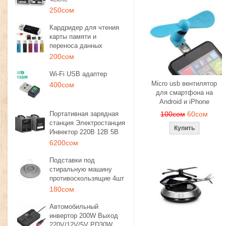
250сом
Кардридер для чтения
карты памяти и
переноса данных
200сом
Wi-Fi USB адаптер
Micro usb вентилятор
400сом
для смартфона на
Android и iPhone
Портативная зарядная
100сом
60сом
станция Электростанция
Инвектор 220В 12В 5В
6200сом
Подставки под
стиральную машину
противоскользящие 4шт
180сом
Автомобильный
инвертор 200W Выход
220V/12V/5V PD30W