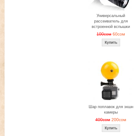
Универсальный
рассеиватель для
встроенной вспышки
100сом
60сом
Шар поплавок для экшн
камеры
400сом
200сом