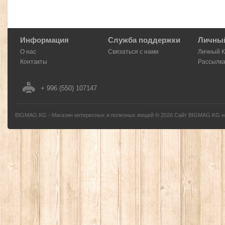
Информация
Служба поддержки
Личный
О нас
Связаться с нами
Личный 
Контакты
Рассылк
+ 996 (550) 107147
BIGMAG.KG - Магазин интересных и полезных вещей
©
2026
Сайт BIGMAG.KG но
без письменного разрешения автора - запрещено, и будет преследоваться по з