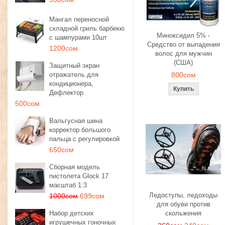
Мангал переносной
складной гриль барбекю
Миноксидил 5% -
с шампурами 10шт
Средство от выпадения
1200сом
волос для мужчин
(США)
Защитный экран
отражатель для
800сом
кондиционера,
Дефлектор
500сом
Вальгусная шина
корректор большого
пальца с регулировкой
650сом
Сборная модель
пистолета Glock 17
масштаб 1:3
Ледоступы, ледоходы
1000сом
699сом
для обуви против
Набор детских
скольжения
игрушечных гоночных