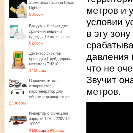
Зажигалка газовая Broad
метров и 
Lighter.
500сом
условии у
Вакуумный пакет для
в эту зону
хранения вещей и
одежды 10 шт + насос
срабатыва
620сом
Детектор скрытой
давления 
проводки (труб, дерева,
металла) TH210
что не оч
1400сом
Звучит он
Пароочиститель
отпариватель
метров.
парогенератор для
уборки и дезинфекции
2300сом
Инвертор с функцией
зарядки 12V в 220V UL-
1000C
4100сом
2990сом