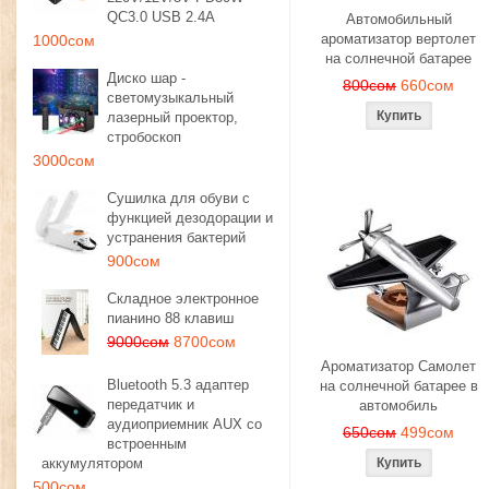
QC3.0 USB 2.4A
Автомобильный
ароматизатор вертолет
1000сом
на солнечной батарее
Диско шар -
800сом
660сом
светомузыкальный
лазерный проектор,
стробоскоп
3000сом
Сушилка для обуви с
функцией дезодорации и
устранения бактерий
900сом
Складное электронное
пианино 88 клавиш
9000сом
8700сом
Ароматизатор Самолет
Bluetooth 5.3 адаптер
на солнечной батарее в
передатчик и
автомобиль
аудиоприемник AUX со
650сом
499сом
встроенным
аккумулятором
500сом