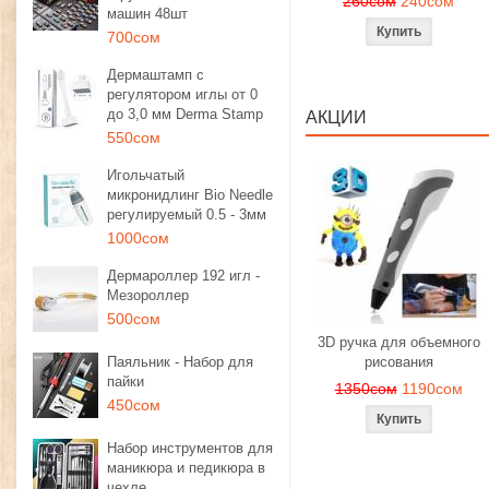
260сом
240сом
машин 48шт
700сом
Дермаштамп с
регулятором иглы от 0
до 3,0 мм Derma Stamp
АКЦИИ
550сом
Игольчатый
микронидлинг Bio Needle
регулируемый 0.5 - 3мм
1000сом
Дермароллер 192 игл -
Мезороллер
500сом
3D ручка для объемного
Паяльник - Набор для
рисования
пайки
1350сом
1190сом
450сом
Набор инструментов для
маникюра и педикюра в
чехле