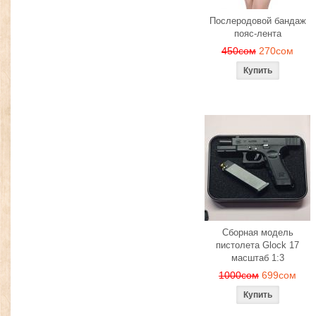
Послеродовой бандаж
пояс-лента
450сом
270сом
Сборная модель
пистолета Glock 17
масштаб 1:3
1000сом
699сом