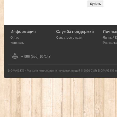
Информация
Служба поддержки
Личный
О нас
Связаться с нами
Личный 
Контакты
Рассылк
+ 996 (550) 107147
BIGMAG.KG - Магазин интересных и полезных вещей
©
2026
Сайт BIGMAG.KG но
без письменного разрешения автора - запрещено, и будет преследоваться по з