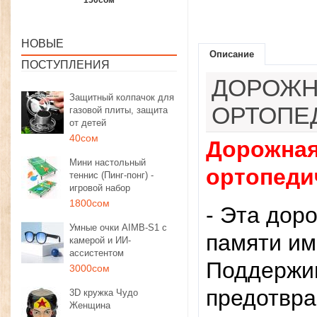
1350сом
1190сом
1000сом
НОВЫЕ
Описание
ПОСТУПЛЕНИЯ
ДОРОЖН
Защитный колпачок для
ОРТОПЕ
газовой плиты, защита
от детей
40сом
Дорожная
Мини настольный
ортопеди
теннис (Пинг-понг) -
игровой набор
1800сом
- Эта дор
Умные очки AIMB-S1 с
памяти им
камерой и ИИ-
ассистентом
Поддержи
3000сом
предотвра
3D кружка Чудо
Женщина