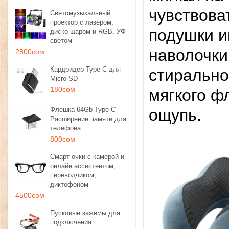
чувствова
Светомузыкальный
проектор с лазером,
подушки и
диско-шаром и RGB, УФ
светом
наволочки
2800сом
Кардридер Type-C для
стирально
Micro SD
180сом
мягкого ф
Флешка 64Gb Type-C
ощупь.
Расширение памяти для
телефона
800сом
Смарт очки с камерой и
онлайн ассистентом,
переводчиком,
диктофоном
4500сом
Пусковые зажимы для
подключения