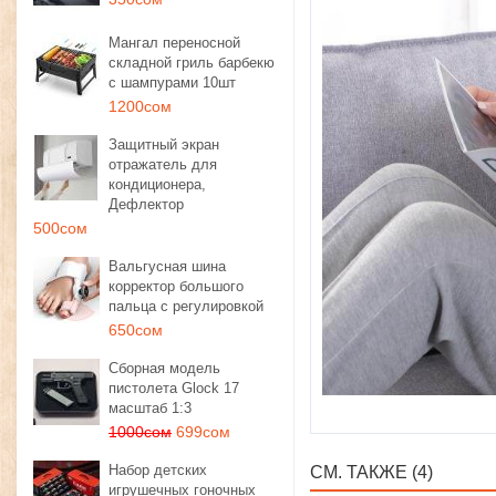
Мангал переносной
складной гриль барбекю
с шампурами 10шт
1200сом
Защитный экран
отражатель для
кондиционера,
Дефлектор
500сом
Вальгусная шина
корректор большого
пальца с регулировкой
650сом
Сборная модель
пистолета Glock 17
масштаб 1:3
1000сом
699сом
Набор детских
СМ. ТАКЖЕ (4)
игрушечных гоночных