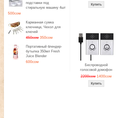
подставки под
стиральную машину 4шт
500сом
Карманная сумка
ключница, Чехол для
ключей
450сом
350сом
Портативный блендер-
бутылка 350мл Fresh
Juice Blender
600сом
Беспроводной
голосовой домофон
2200сом
1400сом