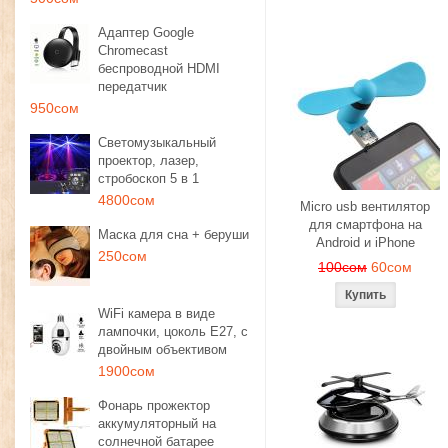
Адаптер Google
Chromecast
беспроводной HDMI
передатчик
950сом
Светомузыкальный
проектор, лазер,
стробоскоп 5 в 1
4800сом
Micro usb вентилятор
для смартфона на
Маска для сна + беруши
Android и iPhone
250сом
100сом
60сом
WiFi камера в виде
лампочки, цоколь E27, с
двойным объективом
1900сом
Фонарь прожектор
аккумуляторный на
солнечной батарее