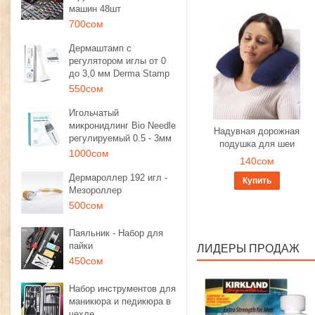
машин 48шт
700сом
Дермаштамп с
регулятором иглы от 0
до 3,0 мм Derma Stamp
550сом
Игольчатый
микронидлинг Bio Needle
Надувная дорожная
регулируемый 0.5 - 3мм
подушка для шеи
1000сом
140сом
Дермароллер 192 игл -
Купить
Мезороллер
500сом
Паяльник - Набор для
пайки
ЛИДЕРЫ ПРОДАЖ
450сом
Набор инструментов для
маникюра и педикюра в
чехле