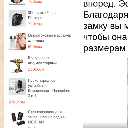
вперед. Э
750сом
Благодаря
3D кружка Черная
Пантера
замку вы 
750сом
чтобы она
Микротоковый массажер
для лица
размерам 
600сом
Шуруповерт
аккумуляторный
1900сом
Пуско зарядное
устройство -
Компрессор - Повербанк
3 в 1
2500сом
Стик карандаш для
закрашивания седины
MEIDIAN