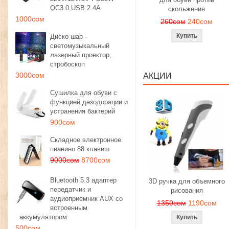
QC3.0 USB 2.4A
скольжения
1000сом
260сом
240сом
Диско шар -
светомузыкальный
лазерный проектор,
стробоскоп
3000сом
АКЦИИ
Сушилка для обуви с
функцией дезодорации и
устранения бактерий
900сом
Складное электронное
пианино 88 клавиш
9000сом
8700сом
Bluetooth 5.3 адаптер
3D ручка для объемного
передатчик и
рисования
аудиоприемник AUX со
1350сом
1190сом
встроенным
аккумулятором
500сом