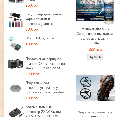
250сом
Кардридер для чтения
карты памяти и
переноса данных
200сом
Миноксидил 5% -
Средство от выпадения
Wi-Fi USB адаптер
волос для мужчин
(США)
400сом
800сом
Портативная зарядная
станция Электростанция
Инвектор 220В 12В 5В
6200сом
Подставки под
стиральную машину
противоскользящие 4шт
180сом
Автомобильный
инвертор 200W Выход
Ледоступы, ледоходы
220V/12V/5V PD30W
для обуви против