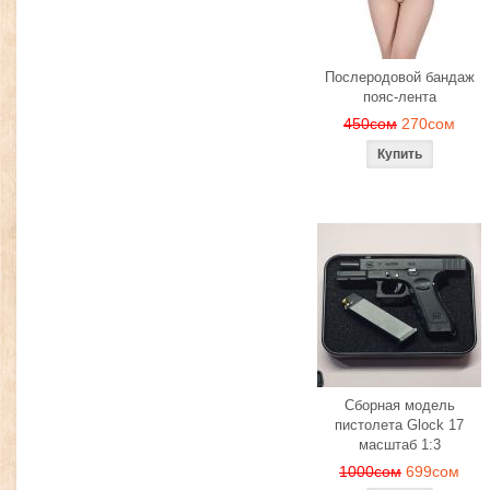
Послеродовой бандаж
пояс-лента
450сом
270сом
Сборная модель
пистолета Glock 17
масштаб 1:3
1000сом
699сом