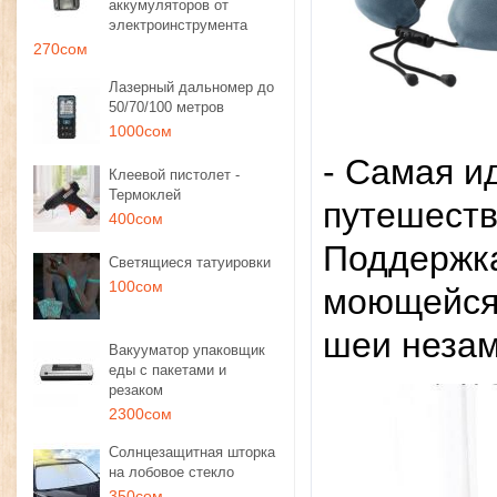
аккумуляторов от
электроинструмента
270сом
Лазерный дальномер до
50/70/100 метров
1000сом
- Самая и
Клеевой пистолет -
Термоклей
путешеств
400сом
Поддержка
Светящиеся татуировки
100сом
моющейся 
шеи незам
Вакууматор упаковщик
еды с пакетами и
резаком
2300сом
Солнцезащитная шторка
на лобовое стекло
350сом