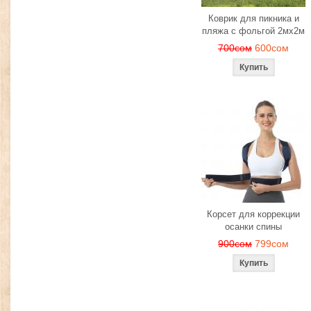
Коврик для пикника и
пляжа с фольгой 2мх2м
700сом
600сом
Корсет для коррекции
осанки спины
900сом
799сом