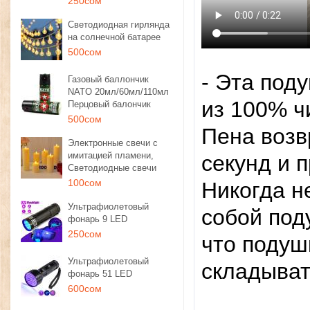
250сом
Светодиодная гирлянда
на солнечной батарее
500сом
- Эта под
Газовый баллончик
NATO 20мл/60мл/110мл
из 100% ч
Перцовый балончик
500сом
Пена возв
Электронные свечи с
имитацией пламени,
секунд и 
Светодиодные свечи
100сом
Никогда не
Ультрафиолетовый
собой под
фонарь 9 LED
250сом
что подуш
Ультрафиолетовый
складыват
фонарь 51 LED
600сом