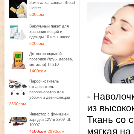
Зажигалка газовая Broad
Lighter.
500сом
Вакуумный пакет для
хранения вещей и
одежды 10 шт + насос
620сом
Детектор скрытой
проводки (труб, дерева,
металла) TH210
1400сом
Пароочиститель
отпариватель
парогенератор для
- Наволоч
уборки и дезинфекции
2300сом
из высоко
Инвертор с функцией
Ткань со 
зарядки 12V в 220V UL-
1000C
мягкая на
4100сом
2990сом