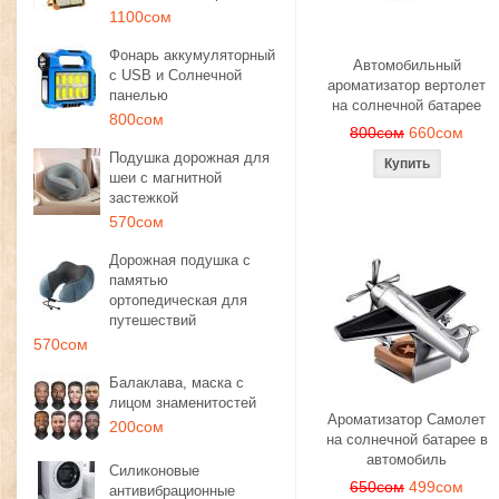
1100сом
Фонарь аккумуляторный
Автомобильный
с USB и Солнечной
ароматизатор вертолет
панелью
на солнечной батарее
800сом
800сом
660сом
Подушка дорожная для
шеи с магнитной
застежкой
570сом
Дорожная подушка с
памятью
ортопедическая для
путешествий
570сом
Балаклава, маска с
лицом знаменитостей
Ароматизатор Самолет
200сом
на солнечной батарее в
автомобиль
Силиконовые
650сом
499сом
антивибрационные