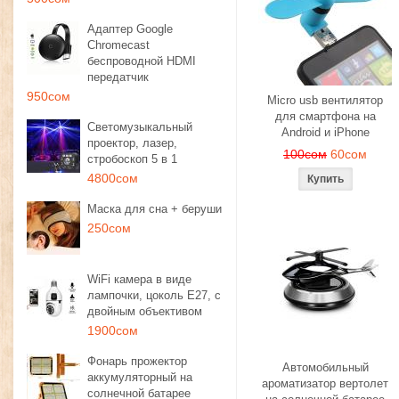
Адаптер Google
Chromecast
беспроводной HDMI
передатчик
950сом
Micro usb вентилятор
для смартфона на
Светомузыкальный
Android и iPhone
проектор, лазер,
100сом
60сом
стробоскоп 5 в 1
4800сом
Маска для сна + беруши
250сом
WiFi камера в виде
лампочки, цоколь E27, с
двойным объективом
1900сом
Фонарь прожектор
Автомобильный
аккумуляторный на
ароматизатор вертолет
солнечной батарее