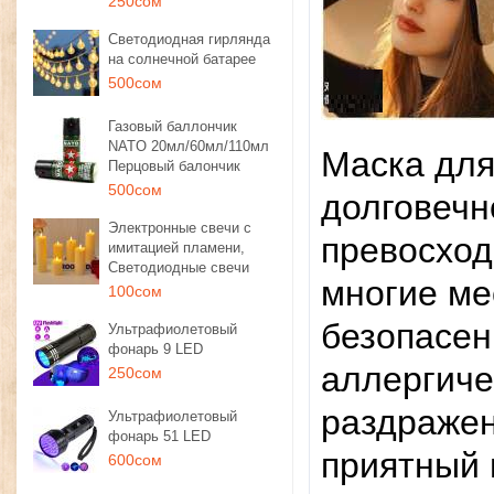
250сом
Светодиодная гирлянда
на солнечной батарее
500сом
Газовый баллончик
NATO 20мл/60мл/110мл
Маска для
Перцовый балончик
500сом
долговечн
Электронные свечи с
превосход
имитацией пламени,
Светодиодные свечи
многие ме
100сом
безопасен
Ультрафиолетовый
фонарь 9 LED
аллергиче
250сом
раздражен
Ультрафиолетовый
фонарь 51 LED
приятный 
600сом