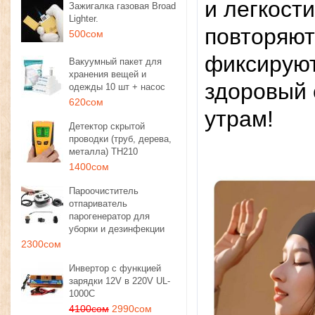
и легкост
Зажигалка газовая Broad
Lighter.
повторяют
500сом
фиксируют
Вакуумный пакет для
хранения вещей и
здоровый 
одежды 10 шт + насос
620сом
утрам!
Детектор скрытой
проводки (труб, дерева,
металла) TH210
1400сом
Пароочиститель
отпариватель
парогенератор для
уборки и дезинфекции
2300сом
Инвертор с функцией
зарядки 12V в 220V UL-
1000C
4100сом
2990сом