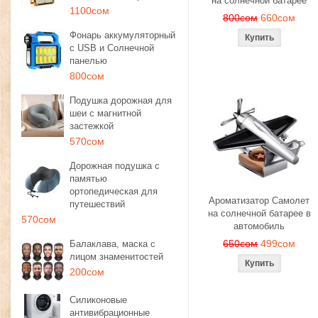
на солнечной батарее
1100сом
800сом
660сом
Фонарь аккумуляторный
с USB и Солнечной
панелью
800сом
Подушка дорожная для
шеи с магнитной
застежкой
570сом
Дорожная подушка с
памятью
ортопедическая для
Ароматизатор Самолет
путешествий
на солнечной батарее в
570сом
автомобиль
650сом
499сом
Балаклава, маска с
лицом знаменитостей
200сом
Силиконовые
антивибрационные