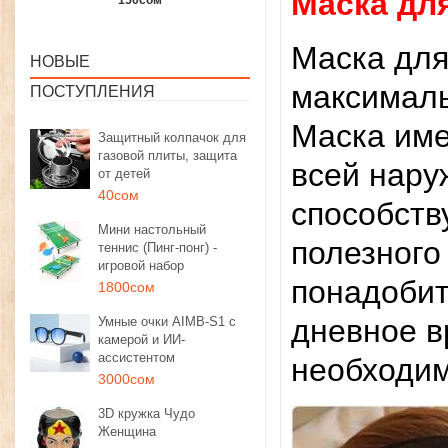
Маска дл
1350сом
1190сом
1000сом
Маска для
НОВЫЕ
максималь
ПОСТУПЛЕНИЯ
Маска име
Защитный колпачок для
газовой плиты, защита
всей нару
от детей
40сом
способств
Мини настольный
полезного
теннис (Пинг-понг) -
игровой набор
понадобит
1800сом
дневное в
Умные очки AIMB-S1 с
камерой и ИИ-
ассистентом
необходи
3000сом
3D кружка Чудо
Женщина