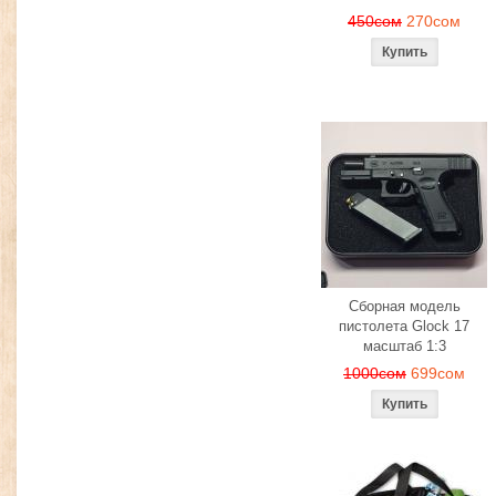
450сом
270сом
Сборная модель
пистолета Glock 17
масштаб 1:3
1000сом
699сом