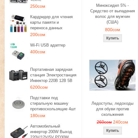
Миноксидил 5% -
250сом
Средство от выпадения
волос для мужчин
Кардридер для чтения
(США)
карты памяти и
переноса данных
800сом
200сом
Wi-Fi USB адаптер
400сом
Портативная зарядная
станция Электростанция
Инвектор 220В 12В 5В
6200сом
Подставки под
стиральную машину
Ледоступы, ледоходы
противоскользящие 4шт
для обуви против
скольжения
180сом
260сом
240сом
Автомобильный
инвертор 200W Выход
220V/12V/5V PD30W