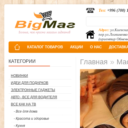
Тел:
+996 (700) 
Адрес:
ул.Киевска
пер.ул.Логвиненко
(ориентир Обмен
КАТАЛОГ ТОВАРОВ
АКЦИИ
О НАС
ДОСТАВК
»
Главная
Мас
КАТЕГОРИИ
НОВИНКИ
ИДЕИ ДЛЯ ПОДАРКОВ
ЭЛЕКТРОННЫЕ ГАДЖЕТЫ
АВТО - ВСЕ ДЛЯ ВОДИТЕЛЯ
ВСЕ КАК НА ТВ
- Все для дома
- Красота и здоровье
- Кухня