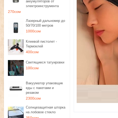
аккумуляторов от
электроинструмента
270сом
Лазерный дальномер до
50/70/100 метров
1000сом
Клеевой пистолет -
Термоклей
400сом
Светящиеся татуировки
100сом
Вакууматор упаковщик
еды с пакетами и
резаком
2300сом
Солнцезащитная шторка
на лобовое стекло
350сом