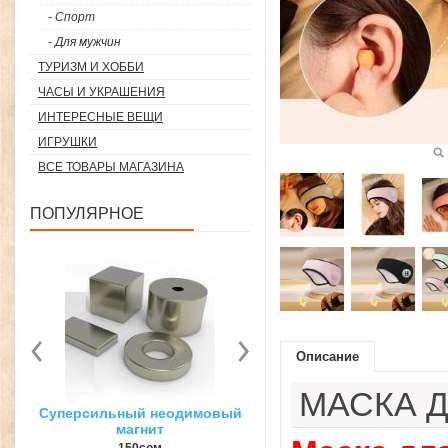
- Спорт
- Для мужчин
ТУРИЗМ И ХОББИ
ЧАСЫ И УКРАШЕНИЯ
ИНТЕРЕСНЫЕ ВЕЩИ
ИГРУШКИ
ВСЕ ТОВАРЫ МАГАЗИНА
ПОПУЛЯРНОЕ
Описание
МАСКА Д
вый
3D ручка для объемного
Загуститель волос Toppi
рисования
27гр