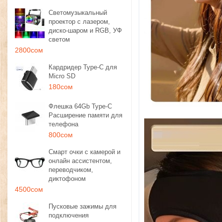
Светомузыкальный
проектор с лазером,
диско-шаром и RGB, УФ
светом
2800сом
Кардридер Type-C для
Micro SD
180сом
Флешка 64Gb Type-C
Расширение памяти для
телефона
800сом
Смарт очки с камерой и
онлайн ассистентом,
переводчиком,
диктофоном
4500сом
Пусковые зажимы для
подключения