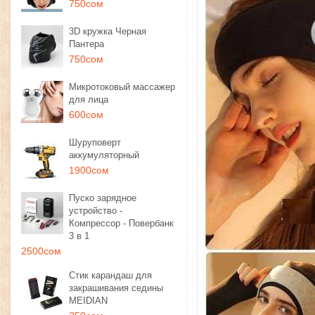
750сом
3D кружка Черная
Пантера
750сом
Микротоковый массажер
для лица
600сом
Шуруповерт
аккумуляторный
1900сом
Пуско зарядное
устройство -
Компрессор - Повербанк
3 в 1
2500сом
Стик карандаш для
закрашивания седины
MEIDIAN