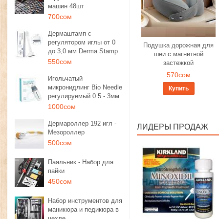
машин 48шт
700сом
Дермаштамп с
регулятором иглы от 0
Подушка дорожная для
до 3,0 мм Derma Stamp
шеи с магнитной
550сом
застежкой
570сом
Игольчатый
микронидлинг Bio Needle
Купить
регулируемый 0.5 - 3мм
1000сом
Дермароллер 192 игл -
ЛИДЕРЫ ПРОДАЖ
Мезороллер
500сом
Паяльник - Набор для
пайки
450сом
Набор инструментов для
маникюра и педикюра в
чехле