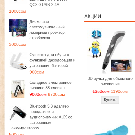
QC3.0 USB 2.4A
1000сом
АКЦИИ
Диско шар -
светомузыкальный
лазерный проектор,
стробоскоп
3000сом
Сушилка для обуви с
функцией дезодорации и
устранения бактерий
900сом
3D ручка для объемного
Складное электронное
рисования
пианино 88 клавиш
1350сом
1190сом
9000сом
8700сом
Bluetooth 5.3 адаптер
передатчик и
аудиоприемник AUX со
встроенным
аккумулятором
500сом