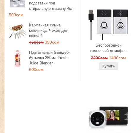
подставки под
стиральную машину 4шт
500сом
Карманная сумка
ключница, Чехол для
ключей
450сом
350сом
Беспроводной
голосовой домофон
Портативный блендер-
бутылка 350мл Fresh
2200сом
1400сом
Juice Blender
600сом