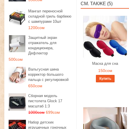
СМ. ТАКЖЕ (5)
Мангал переносной
складной гриль барбекю
с шампурами 10шт
1200сом
Защитный экран
отражатель для
кондиционера,
Дефлектор
500сом
Маска для сна
Вальгусная шина
150сом
корректор большого
Купить
пальца с регулировкой
650сом
Сборная модель
пистолета Glock 17
масштаб 1:3
1000сом
699сом
Набор детских
игрушечных гоночных