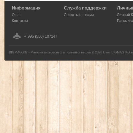
Информация
Служба поддержки
Личный
О нас
Связаться с нами
Личный 
Контакты
Рассылк
+ 996 (550) 107147
BIGMAG.KG - Магазин интересных и полезных вещей
©
2026
Сайт BIGMAG.KG но
без письменного разрешения автора - запрещено, и будет преследоваться по з