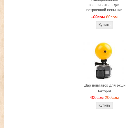
рассеиватель для
встроенной вспышки
100сом
60сом
Шар поплавок для экшн
камеры
400сом
200сом