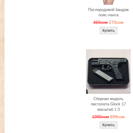
Послеродовой бандаж
пояс-лента
450сом
270сом
Сборная модель
пистолета Glock 17
масштаб 1:3
1000сом
699сом