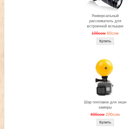
Универсальный
рассеиватель для
встроенной вспышки
100сом
60сом
Шар поплавок для экшн
камеры
400сом
200сом