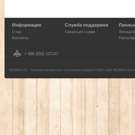
Информация
Служба поддержки
Личный
О нас
Связаться с нами
Личный 
Контакты
Рассылк
+ 996 (550) 107147
BIGMAG.KG - Магазин интересных и полезных вещей
©
2026
Сайт BIGMAG.KG но
без письменного разрешения автора - запрещено, и будет преследоваться по з