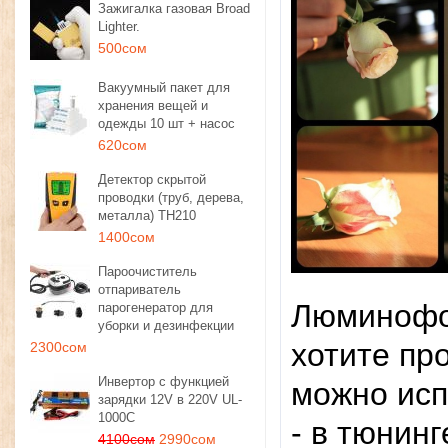
Зажигалка газовая Broad
Lighter.
500сом
Вакуумный пакет для
хранения вещей и
одежды 10 шт + насос
620сом
Детектор скрытой
проводки (труб, дерева,
металла) TH210
1400сом
Пароочиститель
отпариватель
Люминофор
парогенератор для
уборки и дезинфекции
хотите пр
2300сом
Инвертор с функцией
можно исп
зарядки 12V в 220V UL-
1000C
- в тюнинг
4100сом
2990сом