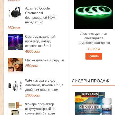
Адаптер Google
Chromecast
беспроводной HDMI
передатчик
950сом
Люминесцентная
Светомузыкальный
светящаяся
проектор, лазер,
самоклеющая лента
стробоскоп 5 в 1
150сом
4800сом
Купить
Маска для сна + беруши
250сом
WiFi камера в виде
ЛИДЕРЫ ПРОДАЖ
лампочки, цоколь E27, с
двойным объективом
1900сом
Фонарь прожектор
аккумуляторный на
солнечной батарее