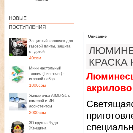
1350сом
1190сом
1000сом
НОВЫЕ
ПОСТУПЛЕНИЯ
Описание
Защитный колпачок для
газовой плиты, защита
ЛЮМИНЕ
от детей
40сом
КРАСКА
Мини настольный
Люминесц
теннис (Пинг-понг) -
игровой набор
акрилово
1800сом
Умные очки AIMB-S1 с
камерой и ИИ-
Светящаяс
ассистентом
3000сом
приготовл
3D кружка Чудо
специальн
Женщина