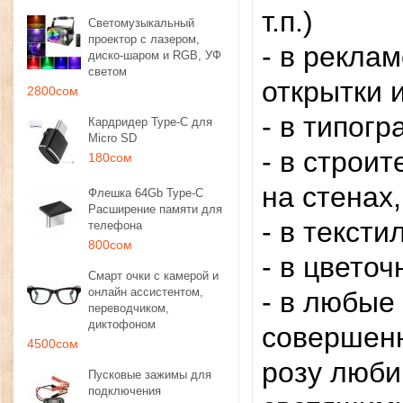
т.п.)
Светомузыкальный
проектор с лазером,
- в рекла
диско-шаром и RGB, УФ
светом
открытки и 
2800сом
- в типог
Кардридер Type-C для
Micro SD
- в строит
180сом
на стенах,
Флешка 64Gb Type-C
Расширение памяти для
- в тексти
телефона
800сом
- в цвето
Смарт очки с камерой и
онлайн ассистентом,
​- в любы
переводчиком,
диктофоном
совершенн
4500сом
розу люби
Пусковые зажимы для
подключения