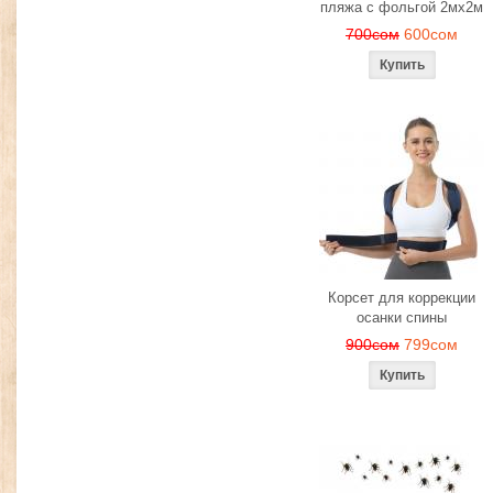
пляжа с фольгой 2мх2м
700сом
600сом
Корсет для коррекции
осанки спины
900сом
799сом