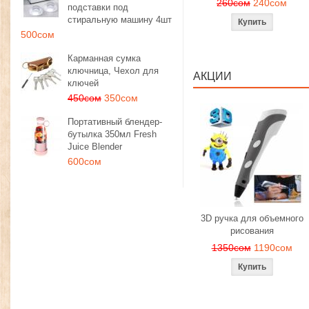
260сом
240сом
подставки под
стиральную машину 4шт
500сом
Карманная сумка
ключница, Чехол для
АКЦИИ
ключей
450сом
350сом
Портативный блендер-
бутылка 350мл Fresh
Juice Blender
600сом
3D ручка для объемного
рисования
1350сом
1190сом