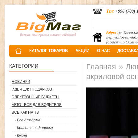
Тел:
+996 (700) 
Адрес:
ул.Киевска
пер.ул.Логвиненко
(ориентир Обмен
КАТАЛОГ ТОВАРОВ
АКЦИИ
О НАС
ДОСТАВК
»
Главная
Лю
КАТЕГОРИИ
акриловой ос
НОВИНКИ
ИДЕИ ДЛЯ ПОДАРКОВ
ЭЛЕКТРОННЫЕ ГАДЖЕТЫ
АВТО - ВСЕ ДЛЯ ВОДИТЕЛЯ
ВСЕ КАК НА ТВ
- Все для дома
- Красота и здоровье
- Кухня