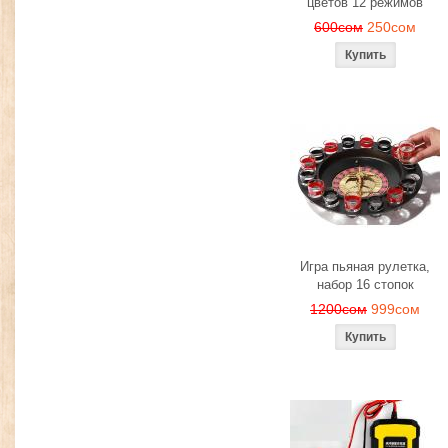
цветов 12 режимов
600сом
250сом
Игра пьяная рулетка,
набор 16 стопок
1200сом
999сом