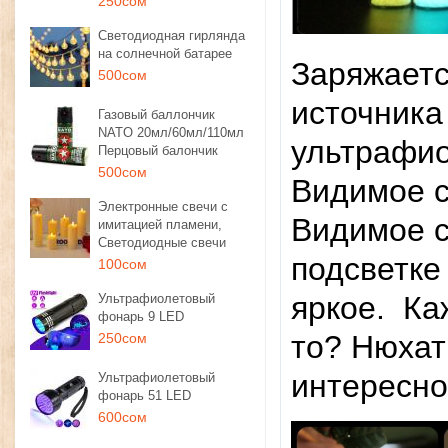
250сом
Светодиодная гирлянда
на солнечной батарее
Заряжаетс
500сом
источника 
Газовый баллончик
NATO 20мл/60мл/110мл
ультрафио
Перцовый балончик
500сом
Видимое с
Электронные свечи с
Видимое с
имитацией пламени,
Светодиодные свечи
подсветке
100сом
яркое.
Ка
Ультрафиолетовый
фонарь 9 LED
то? Нюхат
250сом
интересно
Ультрафиолетовый
фонарь 51 LED
600сом