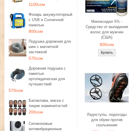
1100сом
Фонарь аккумуляторный
с USB и Солнечной
Миноксидил 5% -
панелью
Средство от выпадения
800сом
волос для мужчин
(США)
Подушка дорожная для
800сом
шеи с магнитной
застежкой
570сом
Дорожная подушка с
памятью
ортопедическая для
путешествий
570сом
Балаклава, маска с
лицом знаменитостей
200сом
Ледоступы, ледоходы
для обуви против
Силиконовые
скольжения
антивибрационные