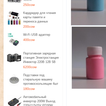
250сом
Кардридер для чтения
карты памяти и
переноса данных
200сом
Wi-Fi USB адаптер
400сом
Портативная зарядная
станция Электростанция
Инвектор 220В 12В 5В
6200сом
Подставки под
стиральную машину
противоскользящие 4шт
180сом
Автомобильный
инвертор 200W Выход
220V/12V/5V PD30W