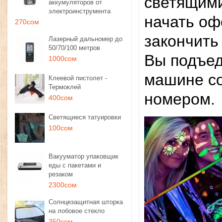
светящими
аккумуляторов от
электроинструмента
начать оф
270сом
закончить
Лазерный дальномер до
50/70/100 метров
Вы подъед
1000сом
машине со
Клеевой пистолет -
Термоклей
номером.
400сом
Светящиеся татуировки
100сом
Вакууматор упаковщик
еды с пакетами и
резаком
2300сом
Солнцезащитная шторка
на лобовое стекло
350сом