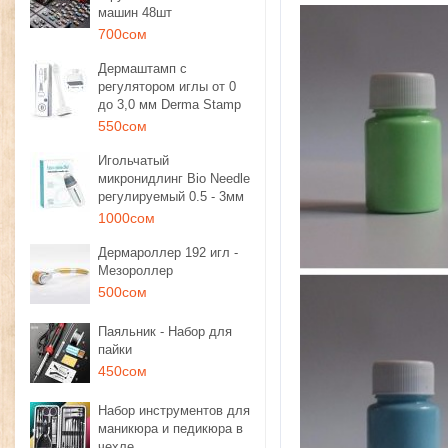
машин 48шт
700сом
Дермаштамп с
регулятором иглы от 0
до 3,0 мм Derma Stamp
550сом
Игольчатый
микронидлинг Bio Needle
регулируемый 0.5 - 3мм
1000сом
Дермароллер 192 игл -
Мезороллер
500сом
Паяльник - Набор для
пайки
450сом
Набор инструментов для
маникюра и педикюра в
чехле