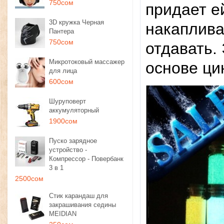
750сом
придает е
3D кружка Черная
накаплива
Пантера
750сом
отдавать.
Микротоковый массажер
основе ци
для лица
600сом
Шуруповерт
аккумуляторный
1900сом
Пуско зарядное
устройство -
Компрессор - Повербанк
3 в 1
2500сом
Стик карандаш для
закрашивания седины
MEIDIAN