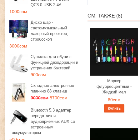
QC3.0 USB 2.4A
1000сом
СМ. ТАКЖЕ (8)
Диско шар -
светомузыкальный
лазерный проектор,
стробоскоп
3000сом
Сушилка для обуви с
функцией дезодорации и
устранения бактерий
900сом
Маркер
Складное электронное
флуоресцентный -
пианино 88 клавиш
Жидкий мел
9000сом
8700сом
60сом
Купить
Bluetooth 5.3 адаптер
передатчик и
аудиоприемник AUX со
встроенным
аккумулятором
500сом