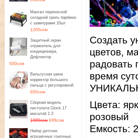
Мангал переносной
складной гриль барбекю
с шампурами 10шт
1200сом
Создать у
Защитный экран
отражатель для
цветов, м
кондиционера,
Дефлектор
радовать 
500сом
время сут
Вальгусная шина
корректор большого
УНИКАЛЬ
пальца с регулировкой
650сом
Цвета: яр
Сборная модель
пистолета Glock 17
масштаб 1:3
розовый
1000сом
699сом
Емкость: 2
Набор детских
игрушечных гоночных