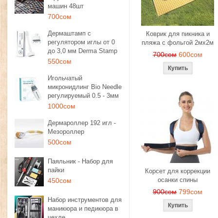
машин 48шт
700сом
Дермаштамп с
Коврик для пикника и
регулятором иглы от 0
пляжа с фольгой 2мх2м
до 3,0 мм Derma Stamp
700сом
600сом
550сом
Игольчатый
микронидлинг Bio Needle
регулируемый 0.5 - 3мм
1000сом
Дермароллер 192 игл -
Мезороллер
500сом
Паяльник - Набор для
пайки
Корсет для коррекции
осанки спины
450сом
900сом
799сом
Набор инструментов для
маникюра и педикюра в
чехле