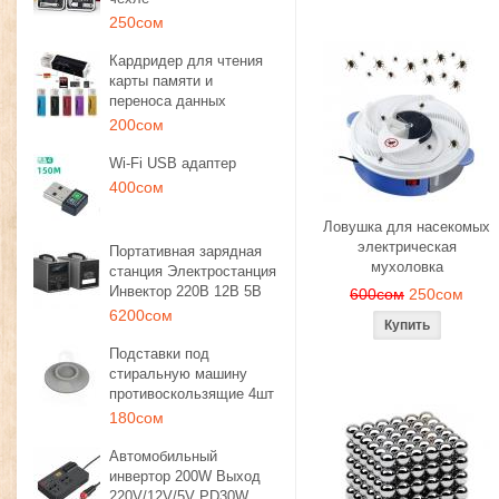
250сом
Кардридер для чтения
карты памяти и
переноса данных
200сом
Wi-Fi USB адаптер
400сом
Ловушка для насекомых
электрическая
Портативная зарядная
мухоловка
станция Электростанция
Инвектор 220В 12В 5В
600сом
250сом
6200сом
Подставки под
стиральную машину
противоскользящие 4шт
180сом
Автомобильный
инвертор 200W Выход
220V/12V/5V PD30W