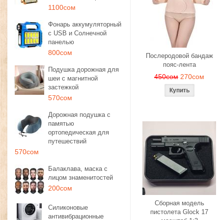
1100сом
Фонарь аккумуляторный
с USB и Солнечной
панелью
800сом
Послеродовой бандаж
пояс-лента
Подушка дорожная для
450сом
270сом
шеи с магнитной
застежкой
570сом
Дорожная подушка с
памятью
ортопедическая для
путешествий
570сом
Балаклава, маска с
лицом знаменитостей
200сом
Сборная модель
Силиконовые
пистолета Glock 17
антивибрационные