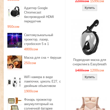
2200сом
1599сом
Адаптер Google
Chromecast
беспроводной HDMI
передатчик
950сом
Светомузыкальный
проектор, лазер,
стробоскоп 5 в 1
4800сом
Маска для сна + беруши
Подводная маска для
250сом
снорклинга Easybreath
1400сом
1200сом
WiFi камера в виде
лампочки, цоколь E27, с
двойным объективом
1900сом
Фонарь прожектор
аккумуляторный на
солнечной батарее