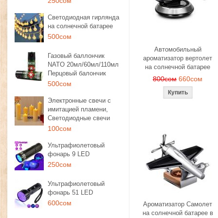
250сом
Светодиодная гирлянда
на солнечной батарее
500сом
Автомобильный
Газовый баллончик
ароматизатор вертолет
NATO 20мл/60мл/110мл
на солнечной батарее
Перцовый балончик
800сом
660сом
500сом
Электронные свечи с
имитацией пламени,
Светодиодные свечи
100сом
Ультрафиолетовый
фонарь 9 LED
250сом
Ультрафиолетовый
фонарь 51 LED
600сом
Ароматизатор Самолет
на солнечной батарее в