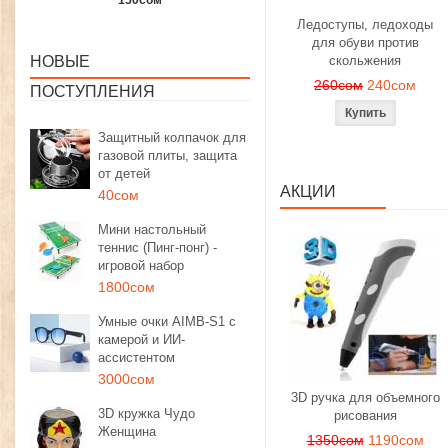
1350сом
1190сом
1000сом
Ледоступы, ледоходы
для обуви против
НОВЫЕ
скольжения
260сом
240сом
ПОСТУПЛЕНИЯ
Защитный колпачок для
газовой плиты, защита
от детей
АКЦИИ
40сом
Мини настольный
теннис (Пинг-понг) -
игровой набор
1800сом
Умные очки AIMB-S1 с
камерой и ИИ-
ассистентом
3000сом
3D ручка для объемного
3D кружка Чудо
рисования
Женщина
1350сом
1190сом