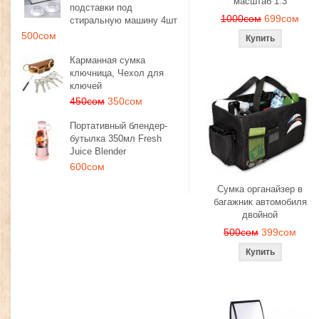
масштаб 1:3
подставки под
1000сом
699сом
стиральную машину 4шт
500сом
Карманная сумка
ключница, Чехол для
ключей
450сом
350сом
Портативный блендер-
бутылка 350мл Fresh
Juice Blender
600сом
Сумка органайзер в
багажник автомобиля
двойной
500сом
399сом