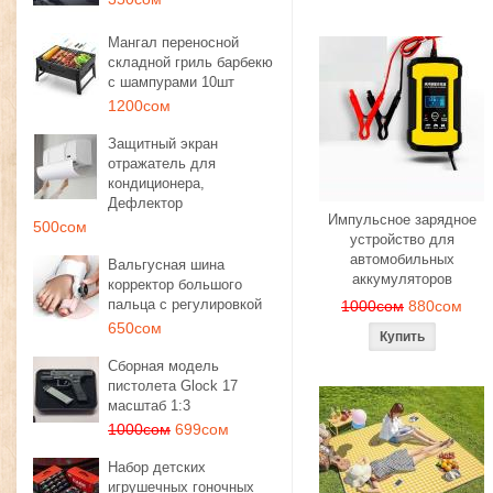
Мангал переносной
складной гриль барбекю
с шампурами 10шт
1200сом
Защитный экран
отражатель для
кондиционера,
Дефлектор
Импульсное зарядное
500сом
устройство для
автомобильных
Вальгусная шина
аккумуляторов
корректор большого
пальца с регулировкой
1000сом
880сом
650сом
Сборная модель
пистолета Glock 17
масштаб 1:3
1000сом
699сом
Набор детских
игрушечных гоночных