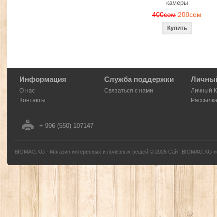
камеры
400сом
200сом
Информация
Служба поддержки
Личный
О нас
Связаться с нами
Личный 
Контакты
Рассылк
+ 996 (550) 107147
BIGMAG.KG - Магазин интересных и полезных вещей
©
2026
Сайт BIGMAG.KG но
без письменного разрешения автора - запрещено, и будет преследоваться по з