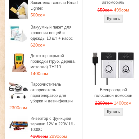
автомобиль
Зажигалка газовая Broad
Lighter.
650сом
499сом
500сом
Вакуумный пакет для
хранения вещей и
одежды 10 шт + насос
620сом
Детектор скрытой
проводки (труб, дерева,
металла) TH210
1400сом
Пароочиститель
отпариватель
Беспроводной
парогенератор для
голосовой домофон
уборки и дезинфекции
2200сом
1400сом
2300сом
Инвертор с функцией
зарядки 12V в 220V UL-
1000C
4100сом
2990сом