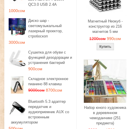
QC3.0 USB 2.4A
1000сом
Диско шар -
Магнитный Неокуб -
светомузыкальный
конструктор из 216
лазерный проектор,
магнитов 5 мм
стробоскоп
1200сом
990сом
3000сом
Сушилка для обуви с
функцией дезодорации и
устранения бактерий
900сом
Складное электронное
пианино 88 клавиш
9000сом
8700сом
Bluetooth 5.3 адаптер
передатчик и
Набор юного художника
аудиоприемник AUX со
в деревянном
встроенным
чемоданчике (251
аккумулятором
предмета)
500сом