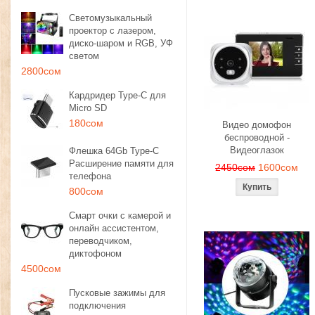
Светомузыкальный
проектор с лазером,
диско-шаром и RGB, УФ
светом
2800сом
Кардридер Type-C для
Micro SD
180сом
Видео домофон
беспроводной -
Видеоглазок
Флешка 64Gb Type-C
Расширение памяти для
2450сом
1600сом
телефона
800сом
Смарт очки с камерой и
онлайн ассистентом,
переводчиком,
диктофоном
4500сом
Пусковые зажимы для
подключения