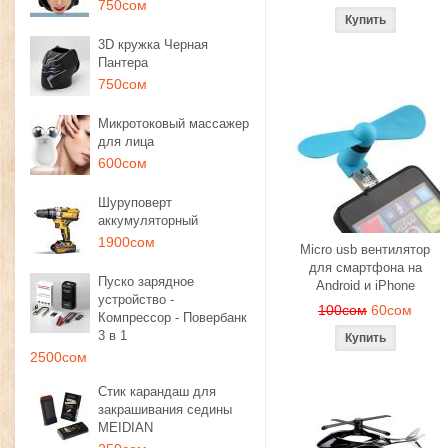
750сом
3D кружка Черная
Пантера
750сом
Микротоковый массажер
для лица
600сом
Шуруповерт
аккумуляторный
1900сом
Micro usb вентилятор
для смартфона на
Пуско зарядное
Android и iPhone
устройство -
100сом
60сом
Компрессор - Повербанк
3 в 1
2500сом
Стик карандаш для
закрашивания седины
MEIDIAN