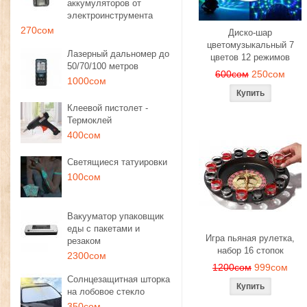
аккумуляторов от
электроинструмента
270сом
Диско-шар
цветомузыкальный 7
Лазерный дальномер до
цветов 12 режимов
50/70/100 метров
600сом
250сом
1000сом
Клеевой пистолет -
Термоклей
400сом
Светящиеся татуировки
100сом
Вакууматор упаковщик
еды с пакетами и
Игра пьяная рулетка,
резаком
набор 16 стопок
2300сом
1200сом
999сом
Солнцезащитная шторка
на лобовое стекло
350сом