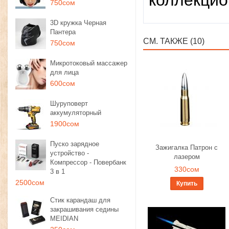
коллекцио
750сом
3D кружка Черная
Пантера
СМ. ТАКЖЕ (10)
750сом
Микротоковый массажер
для лица
600сом
Шуруповерт
аккумуляторный
1900сом
Пуско зарядное
Зажигалка Патрон с
устройство -
лазером
Компрессор - Повербанк
330сом
3 в 1
2500сом
Купить
Стик карандаш для
закрашивания седины
MEIDIAN