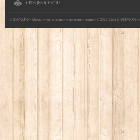
+ 996 (550) 107147
BIGMAG.KG - Магазин интересных и полезных вещей
©
2026
Сайт BIGMAG.KG но
без письменного разрешения автора - запрещено, и будет преследоваться по з