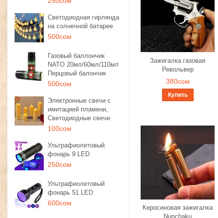
250сом
Светодиодная гирлянда
на солнечной батарее
500сом
Газовый баллончик
Зажигалка газовая
NATO 20мл/60мл/110мл
Револьвер
Перцовый балончик
380сом
500сом
Купить
Электронные свечи с
имитацией пламени,
Светодиодные свечи
100сом
Ультрафиолетовый
фонарь 9 LED
250сом
Ультрафиолетовый
фонарь 51 LED
600сом
Керосиновая зажигалка
Nunchaku