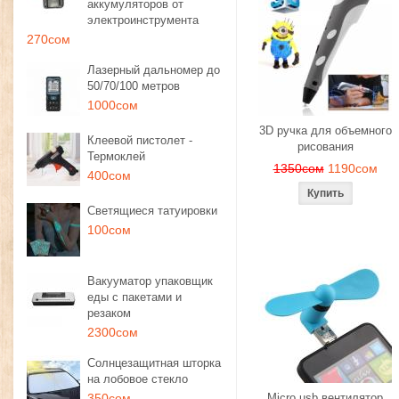
аккумуляторов от
электроинструмента
270сом
Лазерный дальномер до
50/70/100 метров
1000сом
3D ручка для объемного
Клеевой пистолет -
рисования
Термоклей
1350сом
1190сом
400сом
Светящиеся татуировки
100сом
Вакууматор упаковщик
еды с пакетами и
резаком
2300сом
Солнцезащитная шторка
на лобовое стекло
350сом
Micro usb вентилятор