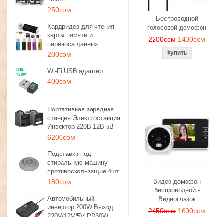
250сом
Беспроводной
Кардридер для чтения
голосовой домофон
карты памяти и
2200сом
1400сом
переноса данных
200сом
Wi-Fi USB адаптер
400сом
Портативная зарядная
станция Электростанция
Инвектор 220В 12В 5В
6200сом
Подставки под
стиральную машину
противоскользящие 4шт
180сом
Видео домофон
беспроводной -
Автомобильный
Видеоглазок
инвертор 200W Выход
2450сом
1600сом
220V/12V/5V PD30W