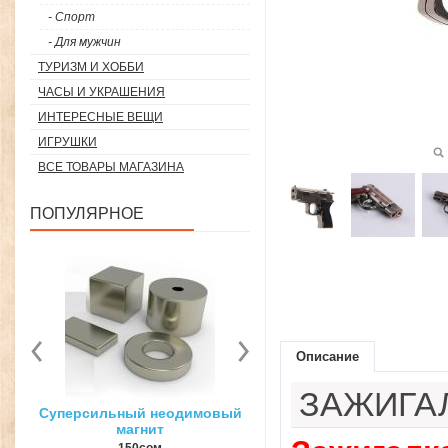
- Спорт
- Для мужчин
ТУРИЗМ И ХОББИ
ЧАСЫ И УКРАШЕНИЯ
ИНТЕРЕСНЫЕ ВЕЩИ
ИГРУШКИ
ВСЕ ТОВАРЫ МАГАЗИНА
ПОПУЛЯРНОЕ
Описание
ЗАЖИГА
вый
3D ручка для объемного
Загуститель волос Toppi
рисования
27гр