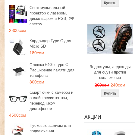
Светомузыкальный
проектор с лазером,
диско-шаром и RGB, УФ
светом
2800сом
Кардридер Type-C для
Micro SD
180сом
Флешка 64Gb Type-C
Ледоступы, ледоходы
Расширение памяти для
для обуви против
телефона
скольжения
800сом
260сом
240сом
Смарт очки с камерой и
онлайн ассистентом,
переводчиком,
диктофоном
4500сом
АКЦИИ
Пусковые зажимы для
подключения