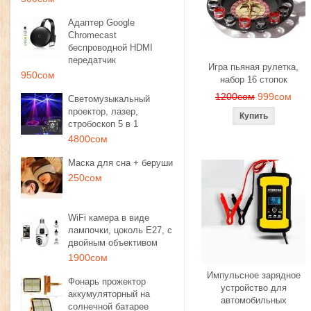
Адаптер Google
Chromecast
беспроводной HDMI
передатчик
Игра пьяная рулетка,
950сом
набор 16 стопок
1200сом
999сом
Светомузыкальный
проектор, лазер,
стробоскоп 5 в 1
4800сом
Маска для сна + беруши
250сом
WiFi камера в виде
лампочки, цоколь E27, с
двойным объективом
1900сом
Импульсное зарядное
Фонарь прожектор
устройство для
аккумуляторный на
автомобильных
солнечной батарее