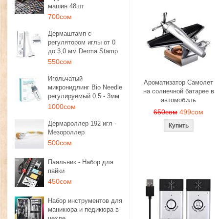
машин 48шт
700сом
Дермаштамп с
регулятором иглы от 0
до 3,0 мм Derma Stamp
550сом
Игольчатый
Ароматизатор Самолет
микронидлинг Bio Needle
на солнечной батарее в
регулируемый 0.5 - 3мм
автомобиль
1000сом
650сом
499сом
Дермароллер 192 игл -
Мезороллер
500сом
Паяльник - Набор для
пайки
450сом
Набор инструментов для
маникюра и педикюра в
чехле