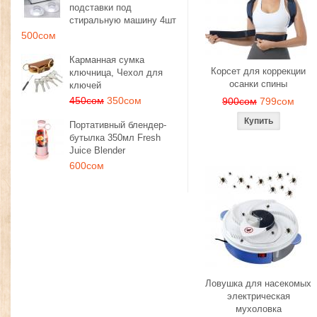
подставки под
стиральную машину 4шт
500сом
Карманная сумка
Корсет для коррекции
ключница, Чехол для
осанки спины
ключей
450сом
350сом
900сом
799сом
Портативный блендер-
бутылка 350мл Fresh
Juice Blender
600сом
Ловушка для насекомых
электрическая
мухоловка