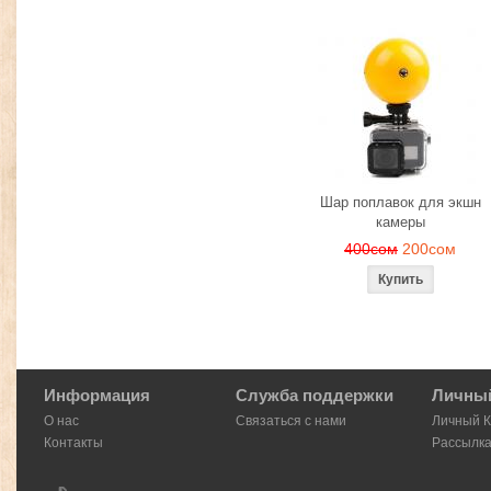
Шар поплавок для экшн
камеры
400сом
200сом
Информация
Служба поддержки
Личный
О нас
Связаться с нами
Личный 
Контакты
Рассылк