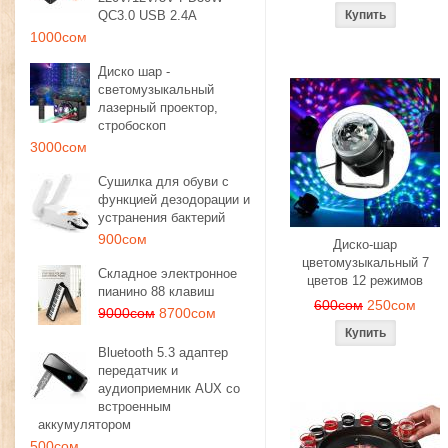
QC3.0 USB 2.4A
1000сом
Диско шар -
светомузыкальный
лазерный проектор,
стробоскоп
3000сом
Сушилка для обуви с
функцией дезодорации и
устранения бактерий
900сом
Диско-шар
цветомузыкальный 7
Складное электронное
цветов 12 режимов
пианино 88 клавиш
600сом
250сом
9000сом
8700сом
Bluetooth 5.3 адаптер
передатчик и
аудиоприемник AUX со
встроенным
аккумулятором
500сом