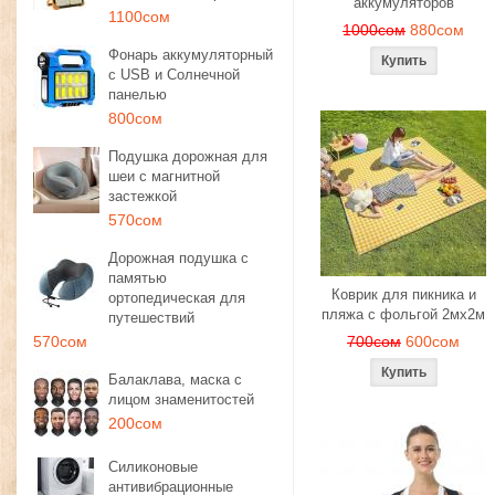
аккумуляторов
1100сом
1000сом
880сом
Фонарь аккумуляторный
с USB и Солнечной
панелью
800сом
Подушка дорожная для
шеи с магнитной
застежкой
570сом
Дорожная подушка с
памятью
Коврик для пикника и
ортопедическая для
пляжа с фольгой 2мх2м
путешествий
570сом
700сом
600сом
Балаклава, маска с
лицом знаменитостей
200сом
Силиконовые
антивибрационные