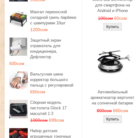
для смартфона на
Android и iPhone
Мангал переносной
складной гриль барбекю
100сом
60сом
с шампурами 10шт
1200сом
Защитный экран
отражатель для
кондиционера,
Дефлектор
500сом
Вальгусная шина
корректор большого
пальца с регулировкой
650сом
Автомобильный
ароматизатор вертолет
Сборная модель
на солнечной батарее
пистолета Glock 17
800сом
660сом
масштаб 1:3
1000сом
699сом
Набор детских
игрушечных гоночных