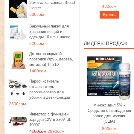
Зажигалка газовая Broad
480сом
Lighter.
500сом
Купить
Вакуумный пакет для
хранения вещей и
одежды 10 шт + насос
620сом
ЛИДЕРЫ ПРОДАЖ
Детектор скрытой
проводки (труб, дерева,
металла) TH210
1400сом
Пароочиститель
отпариватель
парогенератор для
уборки и дезинфекции
2300сом
Миноксидил 5% -
Средство от выпадения
Инвертор с функцией
волос для мужчин
зарядки 12V в 220V UL-
(США)
1000C
800сом
4100сом
2990сом