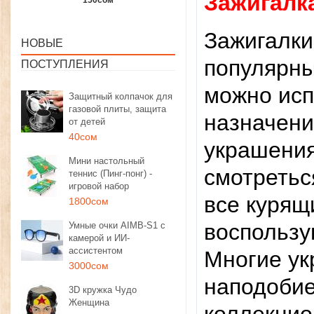
Зажигалк
1350сом
1190сом
1000сом
Зажигалки
НОВЫЕ
популярны
ПОСТУПЛЕНИЯ
можно исп
Защитный колпачок для
газовой плиты, защита
назначени
от детей
40сом
украшения
Мини настольный
смотретьс
теннис (Пинг-понг) -
игровой набор
все курящ
1800сом
воспользу
Умные очки AIMB-S1 с
камерой и ИИ-
ассистентом
Многие у
3000сом
наподобие
3D кружка Чудо
Женщина