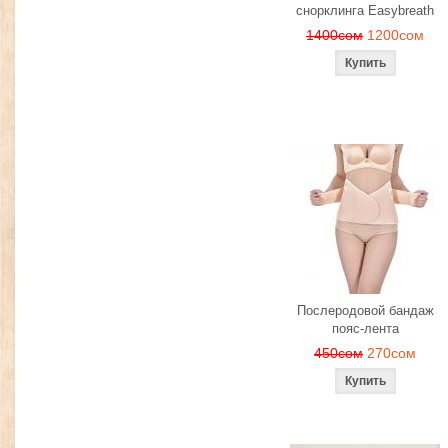
снорклинга Easybreath
1400сом
1200сом
Послеродовой бандаж
пояс-лента
450сом
270сом