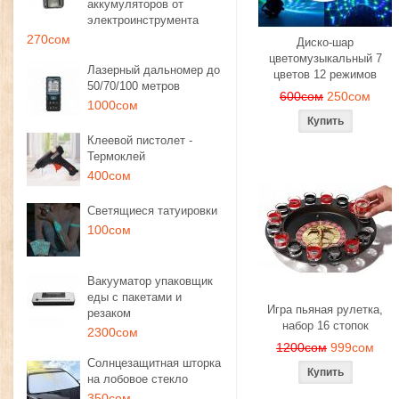
аккумуляторов от
электроинструмента
270сом
Диско-шар
цветомузыкальный 7
Лазерный дальномер до
цветов 12 режимов
50/70/100 метров
600сом
250сом
1000сом
Клеевой пистолет -
Термоклей
400сом
Светящиеся татуировки
100сом
Вакууматор упаковщик
еды с пакетами и
Игра пьяная рулетка,
резаком
набор 16 стопок
2300сом
1200сом
999сом
Солнцезащитная шторка
на лобовое стекло
350сом