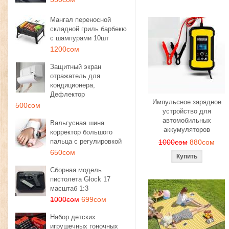
Мангал переносной
складной гриль барбекю
с шампурами 10шт
1200сом
Защитный экран
отражатель для
кондиционера,
Дефлектор
Импульсное зарядное
500сом
устройство для
автомобильных
Вальгусная шина
аккумуляторов
корректор большого
пальца с регулировкой
1000сом
880сом
650сом
Сборная модель
пистолета Glock 17
масштаб 1:3
1000сом
699сом
Набор детских
игрушечных гоночных