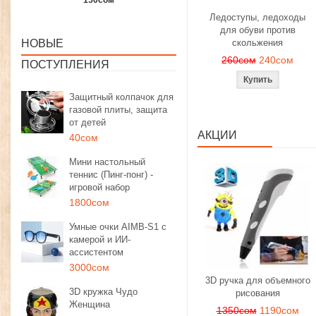
1350сом
1190сом
1000сом
Ледоступы, ледоходы
для обуви против
НОВЫЕ
скольжения
260сом
240сом
ПОСТУПЛЕНИЯ
Защитный колпачок для
газовой плиты, защита
от детей
АКЦИИ
40сом
Мини настольный
теннис (Пинг-понг) -
игровой набор
1800сом
Умные очки AIMB-S1 с
камерой и ИИ-
ассистентом
3000сом
3D ручка для объемного
3D кружка Чудо
рисования
Женщина
1350сом
1190сом