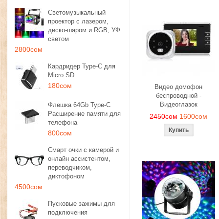
Светомузыкальный
проектор с лазером,
диско-шаром и RGB, УФ
светом
2800сом
Кардридер Type-C для
Micro SD
180сом
Видео домофон
беспроводной -
Видеоглазок
Флешка 64Gb Type-C
Расширение памяти для
2450сом
1600сом
телефона
800сом
Смарт очки с камерой и
онлайн ассистентом,
переводчиком,
диктофоном
4500сом
Пусковые зажимы для
подключения