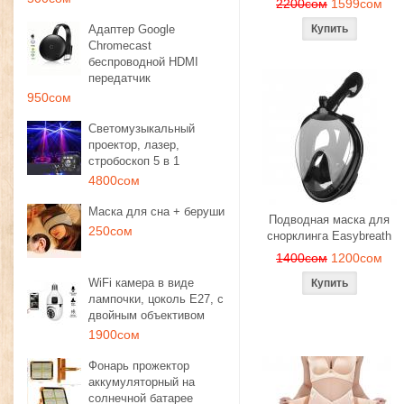
2200сом
1599сом
Адаптер Google
Chromecast
беспроводной HDMI
передатчик
950сом
Светомузыкальный
проектор, лазер,
стробоскоп 5 в 1
4800сом
Маска для сна + беруши
Подводная маска для
250сом
снорклинга Easybreath
1400сом
1200сом
WiFi камера в виде
лампочки, цоколь E27, с
двойным объективом
1900сом
Фонарь прожектор
аккумуляторный на
солнечной батарее