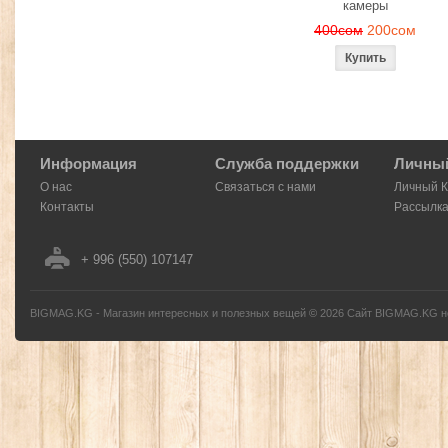
камеры
400сом
200сом
Информация
Служба поддержки
Личный
О нас
Связаться с нами
Личный 
Контакты
Рассылк
+ 996 (550) 107147
BIGMAG.KG - Магазин интересных и полезных вещей
©
2026
Сайт BIGMAG.KG но
без письменного разрешения автора - запрещено, и будет преследоваться по з