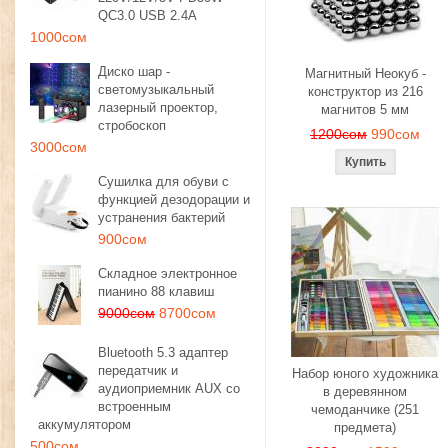
QC3.0 USB 2.4A
1000сом
Диско шар -
Магнитный Неокуб -
светомузыкальный
конструктор из 216
лазерный проектор,
магнитов 5 мм
стробоскоп
1200сом
990сом
3000сом
Сушилка для обуви с
функцией дезодорации и
устранения бактерий
900сом
Складное электронное
пианино 88 клавиш
9000сом
8700сом
Bluetooth 5.3 адаптер
передатчик и
Набор юного художника
аудиоприемник AUX со
в деревянном
встроенным
чемоданчике (251
аккумулятором
предмета)
500сом