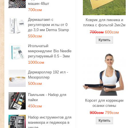
машин 48шт
700сом
Дермаштамп с
Коврик для пикника и
регулятором иглы от 0
пляжа с фольгой 2мх2м
до 3,0 мм Derma Stamp
700сом
600сом
550сом
Игольчатый
микронидлинг Bio Needle
регулируемый 0.5 - 3мм
1000сом
Дермароллер 192 игл -
Мезороллер
500сом
Паяльник - Набор для
пайки
Корсет для коррекции
осанки спины
450сом
900сом
799сом
Набор инструментов для
маникюра и педикюра в
чехле