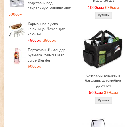
масштаб 1:3
подставки под
1000сом
699сом
стиральную машину 4шт
500сом
Карманная сумка
ключница, Чехол для
ключей
450сом
350сом
Портативный блендер-
бутылка 350мл Fresh
Juice Blender
600сом
Сумка органайзер в
багажник автомобиля
двойной
500сом
399сом