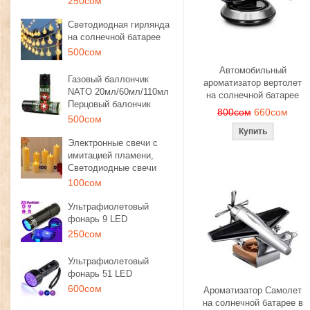
250сом
Светодиодная гирлянда
на солнечной батарее
500сом
Автомобильный
Газовый баллончик
ароматизатор вертолет
NATO 20мл/60мл/110мл
на солнечной батарее
Перцовый балончик
800сом
660сом
500сом
Электронные свечи с
имитацией пламени,
Светодиодные свечи
100сом
Ультрафиолетовый
фонарь 9 LED
250сом
Ультрафиолетовый
фонарь 51 LED
600сом
Ароматизатор Самолет
на солнечной батарее в