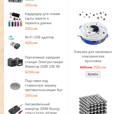
250сом
Кардридер для чтения
карты памяти и
переноса данных
200сом
Wi-Fi USB адаптер
400сом
Ловушка для насекомых
электрическая
Портативная зарядная
мухоловка
станция Электростанция
Инвектор 220В 12В 5В
600сом
250сом
6200сом
Подставки под
стиральную машину
противоскользящие 4шт
180сом
Автомобильный
инвертор 200W Выход
220V/12V/5V PD30W