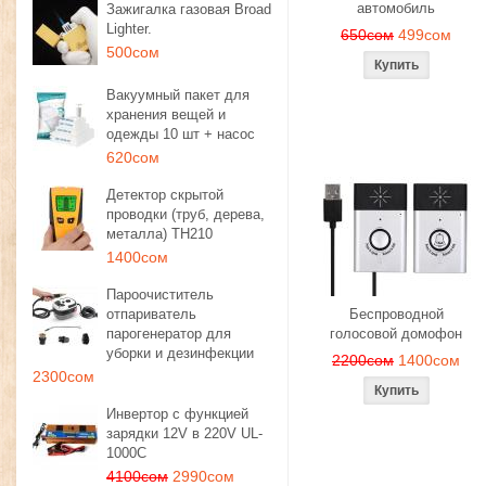
автомобиль
Зажигалка газовая Broad
Lighter.
650сом
499сом
500сом
Вакуумный пакет для
хранения вещей и
одежды 10 шт + насос
620сом
Детектор скрытой
проводки (труб, дерева,
металла) TH210
1400сом
Пароочиститель
отпариватель
Беспроводной
парогенератор для
голосовой домофон
уборки и дезинфекции
2200сом
1400сом
2300сом
Инвертор с функцией
зарядки 12V в 220V UL-
1000C
4100сом
2990сом