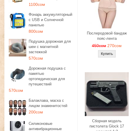
1100сом
Фонарь аккумуляторный
с USB и Солнечной
панелью
800сом
Послеродовой бандаж
пояс-лента
Подушка дорожная для
450сом
270сом
шеи с магнитной
застежкой
570сом
Дорожная подушка с
памятью
ортопедическая для
путешествий
570сом
Балаклава, маска с
лицом знаменитостей
200сом
Сборная модель
Силиконовые
пистолета Glock 17
антивибрационные