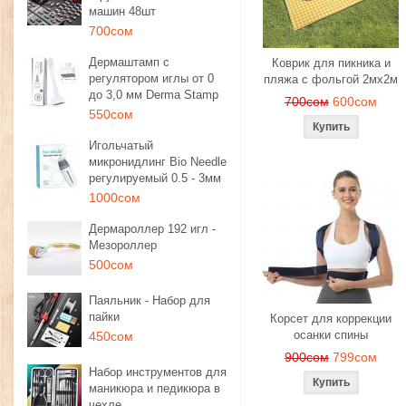
машин 48шт
700сом
Дермаштамп с
Коврик для пикника и
регулятором иглы от 0
пляжа с фольгой 2мх2м
до 3,0 мм Derma Stamp
700сом
600сом
550сом
Игольчатый
микронидлинг Bio Needle
регулируемый 0.5 - 3мм
1000сом
Дермароллер 192 игл -
Мезороллер
500сом
Паяльник - Набор для
пайки
Корсет для коррекции
осанки спины
450сом
900сом
799сом
Набор инструментов для
маникюра и педикюра в
чехле