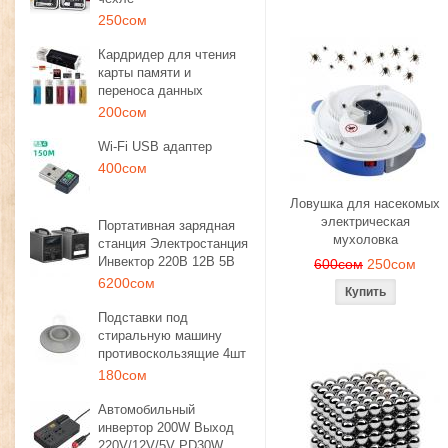
250сом
Кардридер для чтения
карты памяти и
переноса данных
200сом
Wi-Fi USB адаптер
400сом
Ловушка для насекомых
электрическая
Портативная зарядная
мухоловка
станция Электростанция
Инвектор 220В 12В 5В
600сом
250сом
6200сом
Подставки под
стиральную машину
противоскользящие 4шт
180сом
Автомобильный
инвертор 200W Выход
220V/12V/5V PD30W