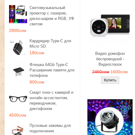
Светомузыкальный
проектор с лазером,
диско-шаром и RGB, УФ
светом
2800сом
Кардридер Type-C для
Micro SD
180сом
Видео домофон
беспроводной -
Видеоглазок
Флешка 64Gb Type-C
Расширение памяти для
2450сом
1600сом
телефона
800сом
Смарт очки с камерой и
онлайн ассистентом,
переводчиком,
диктофоном
4500сом
Пусковые зажимы для
подключения