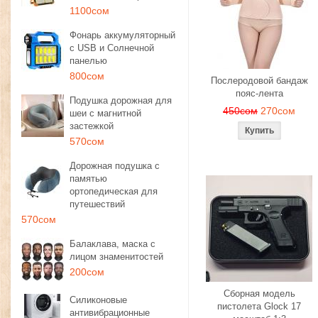
1100сом
Фонарь аккумуляторный
с USB и Солнечной
панелью
800сом
Послеродовой бандаж
пояс-лента
Подушка дорожная для
450сом
270сом
шеи с магнитной
застежкой
570сом
Дорожная подушка с
памятью
ортопедическая для
путешествий
570сом
Балаклава, маска с
лицом знаменитостей
200сом
Сборная модель
Силиконовые
пистолета Glock 17
антивибрационные