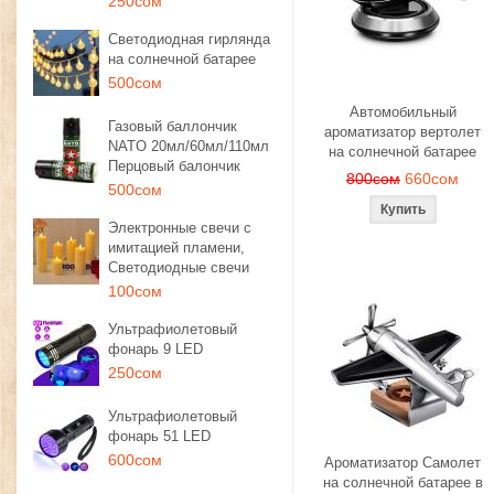
250сом
Светодиодная гирлянда
на солнечной батарее
500сом
Автомобильный
Газовый баллончик
ароматизатор вертолет
NATO 20мл/60мл/110мл
на солнечной батарее
Перцовый балончик
800сом
660сом
500сом
Электронные свечи с
имитацией пламени,
Светодиодные свечи
100сом
Ультрафиолетовый
фонарь 9 LED
250сом
Ультрафиолетовый
фонарь 51 LED
600сом
Ароматизатор Самолет
на солнечной батарее в