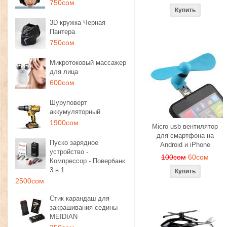
750сом
3D кружка Черная
Пантера
750сом
Микротоковый массажер
для лица
600сом
Шуруповерт
аккумуляторный
1900сом
Micro usb вентилятор
для смартфона на
Пуско зарядное
Android и iPhone
устройство -
100сом
60сом
Компрессор - Повербанк
3 в 1
2500сом
Стик карандаш для
закрашивания седины
MEIDIAN