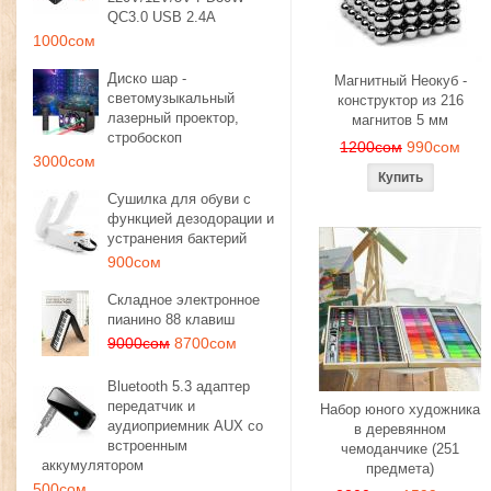
QC3.0 USB 2.4A
1000сом
Диско шар -
Магнитный Неокуб -
светомузыкальный
конструктор из 216
лазерный проектор,
магнитов 5 мм
стробоскоп
1200сом
990сом
3000сом
Сушилка для обуви с
функцией дезодорации и
устранения бактерий
900сом
Складное электронное
пианино 88 клавиш
9000сом
8700сом
Bluetooth 5.3 адаптер
передатчик и
Набор юного художника
аудиоприемник AUX со
в деревянном
встроенным
чемоданчике (251
аккумулятором
предмета)
500сом