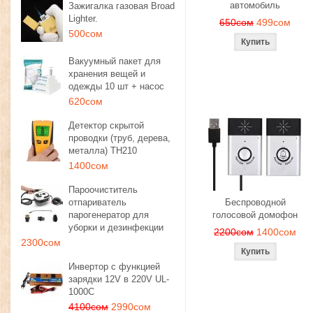
автомобиль
Зажигалка газовая Broad
Lighter.
650сом
499сом
500сом
Вакуумный пакет для
хранения вещей и
одежды 10 шт + насос
620сом
Детектор скрытой
проводки (труб, дерева,
металла) TH210
1400сом
Пароочиститель
отпариватель
Беспроводной
парогенератор для
голосовой домофон
уборки и дезинфекции
2200сом
1400сом
2300сом
Инвертор с функцией
зарядки 12V в 220V UL-
1000C
4100сом
2990сом