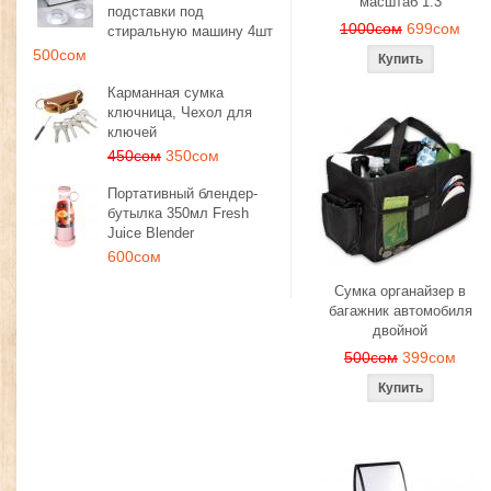
масштаб 1:3
подставки под
1000сом
699сом
стиральную машину 4шт
500сом
Карманная сумка
ключница, Чехол для
ключей
450сом
350сом
Портативный блендер-
бутылка 350мл Fresh
Juice Blender
600сом
Сумка органайзер в
багажник автомобиля
двойной
500сом
399сом