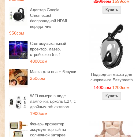
2200сом
1599сом
Адаптер Google
Chromecast
беспроводной HDMI
передатчик
950сом
Светомузыкальный
проектор, лазер,
стробоскоп 5 в 1
4800сом
Маска для сна + беруши
Подводная маска для
250сом
снорклинга Easybreath
1400сом
1200сом
WiFi камера в виде
лампочки, цоколь E27, с
двойным объективом
1900сом
Фонарь прожектор
аккумуляторный на
солнечной батарее