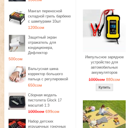
Мангал переносной
складной гриль барбекю
с шампурами 10шт
1200сом
Защитный экран
отражатель для
кондиционера,
Дефлектор
Импульсное зарядное
500сом
устройство для
автомобильных
Вальгусная шина
аккумуляторов
корректор большого
пальца с регулировкой
1000сом
880сом
650сом
Сборная модель
пистолета Glock 17
масштаб 1:3
1000сом
699сом
Набор детских
игрушечных гоночных