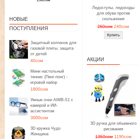
1350сом
1190сом
1000сом
Ледоступы, ледоходы
для обуви против
НОВЫЕ
скольжения
260сом
240сом
ПОСТУПЛЕНИЯ
Защитный колпачок для
газовой плиты, защита
от детей
АКЦИИ
40сом
Мини настольный
теннис (Пинг-понг) -
игровой набор
1800сом
Умные очки AIMB-S1 с
камерой и ИИ-
ассистентом
3000сом
3D ручка для объемного
3D кружка Чудо
рисования
Женщина
1350сом
1190сом