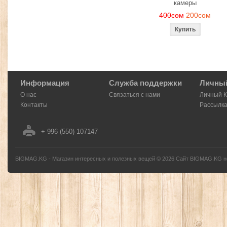
камеры
400сом
200сом
Информация
Служба поддержки
Личный
О нас
Связаться с нами
Личный 
Контакты
Рассылк
+ 996 (550) 107147
BIGMAG.KG - Магазин интересных и полезных вещей
©
2026
Сайт BIGMAG.KG но
без письменного разрешения автора - запрещено, и будет преследоваться по з