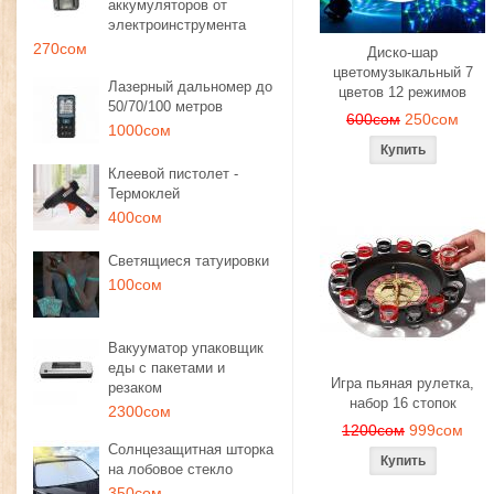
аккумуляторов от
электроинструмента
270сом
Диско-шар
цветомузыкальный 7
Лазерный дальномер до
цветов 12 режимов
50/70/100 метров
600сом
250сом
1000сом
Клеевой пистолет -
Термоклей
400сом
Светящиеся татуировки
100сом
Вакууматор упаковщик
еды с пакетами и
Игра пьяная рулетка,
резаком
набор 16 стопок
2300сом
1200сом
999сом
Солнцезащитная шторка
на лобовое стекло
350сом