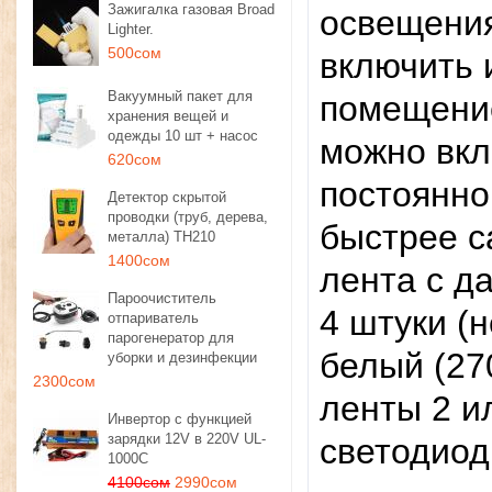
Зажигалка газовая Broad
освещения
Lighter.
500сом
включить 
Вакуумный пакет для
помещение
хранения вещей и
одежды 10 шт + насос
можно вкл
620сом
постоянно
Детектор скрытой
проводки (труб, дерева,
быстрее с
металла) TH210
1400сом
лента с д
Пароочиститель
4 штуки (
отпариватель
парогенератор для
белый (27
уборки и дезинфекции
2300сом
ленты 2 и
Инвертор с функцией
зарядки 12V в 220V UL-
светодиод
1000C
4100сом
2990сом