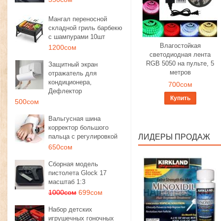
Мангал переносной
складной гриль барбекю
с шампурами 10шт
Влагостойкая
1200сом
светодиодная лента
RGB 5050 на пульте, 5
Защитный экран
метров
отражатель для
кондиционера,
700сом
Дефлектор
Купить
500сом
Вальгусная шина
корректор большого
пальца с регулировкой
ЛИДЕРЫ ПРОДАЖ
650сом
Сборная модель
пистолета Glock 17
масштаб 1:3
1000сом
699сом
Набор детских
игрушечных гоночных