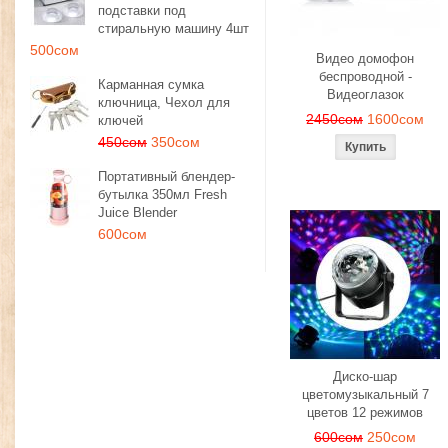
подставки под
стиральную машину 4шт
500сом
Видео домофон
беспроводной -
Карманная сумка
Видеоглазок
ключница, Чехол для
2450сом
1600сом
ключей
450сом
350сом
Портативный блендер-
бутылка 350мл Fresh
Juice Blender
600сом
Диско-шар
цветомузыкальный 7
цветов 12 режимов
600сом
250сом