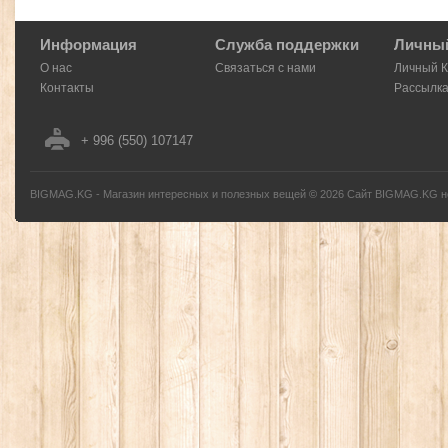
Информация
Служба поддержки
Личный
О нас
Связаться с нами
Личный 
Контакты
Рассылк
+ 996 (550) 107147
BIGMAG.KG - Магазин интересных и полезных вещей
©
2026
Сайт BIGMAG.KG но
без письменного разрешения автора - запрещено, и будет преследоваться по з