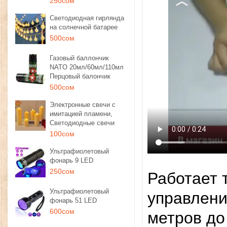
250сом
Светодиодная гирлянда
на солнечной батарее
500сом
Газовый баллончик
NATO 20мл/60мл/110мл
Перцовый балончик
500сом
Электронные свечи с
имитацией пламени,
Светодиодные свечи
100сом
Ультрафиолетовый
фонарь 9 LED
250сом
Работает т
Ультрафиолетовый
управлени
фонарь 51 LED
600сом
метров до