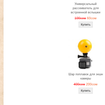
Универсальный
рассеиватель для
встроенной вспышки
100сом
60сом
Шар поплавок для экшн
камеры
400сом
200сом