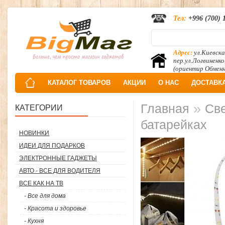
Тел:
+996 (700) 
Адрес:
ул.Киевска
пер.ул.Логвиненко
(ориентир Обмен
КАТАЛОГ ТОВАРОВ
АКЦИИ
О НАС
ДОСТАВК
»
Главная
Све
КАТЕГОРИИ
батарейках
НОВИНКИ
ИДЕИ ДЛЯ ПОДАРКОВ
ЭЛЕКТРОННЫЕ ГАДЖЕТЫ
АВТО - ВСЕ ДЛЯ ВОДИТЕЛЯ
ВСЕ КАК НА ТВ
- Все для дома
- Красота и здоровье
- Кухня