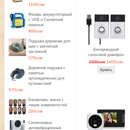
1100сом
Фонарь аккумуляторный
с USB и Солнечной
панелью
800сом
Подушка дорожная для
шеи с магнитной
Беспроводной
застежкой
голосовой домофон
570сом
2200сом
1400сом
Дорожная подушка с
памятью
ортопедическая для
путешествий
570сом
Балаклава, маска с
лицом знаменитостей
200сом
Силиконовые
антивибрационные