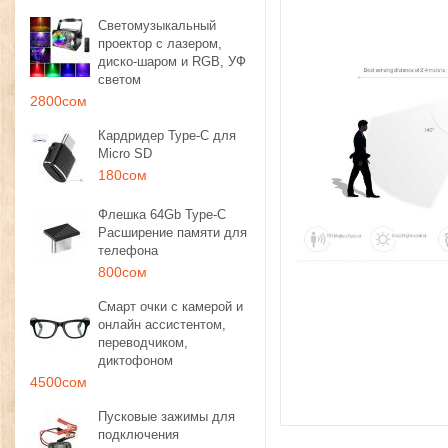
Светомузыкальный
проектор с лазером,
диско-шаром и RGB, УФ
светом
2800сом
Кардридер Type-C для
Micro SD
180сом
Флешка 64Gb Type-C
Расширение памяти для
телефона
800сом
Смарт очки с камерой и
онлайн ассистентом,
переводчиком,
диктофоном
4500сом
Пусковые зажимы для
подключения