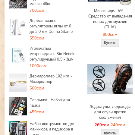
машин 48шт
700сом
Миноксидил 5% -
Средство от выпадения
Дермаштамп с
волос для мужчин
регулятором иглы от 0
(США)
до 3,0 мм Derma Stamp
800сом
550сом
Игольчатый
микронидлинг Bio Needle
регулируемый 0.5 - 3мм
1000сом
Дермароллер 192 игл -
Мезороллер
500сом
Паяльник - Набор для
пайки
Ледоступы, ледоходы
450сом
для обуви против
скольжения
Набор инструментов для
260сом
240сом
маникюра и педикюра в
чехле