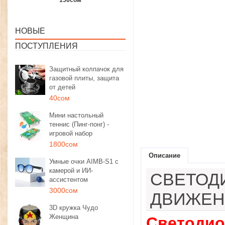
1350сом
1190сом
1000сом
НОВЫЕ
ПОСТУПЛЕНИЯ
Защитный колпачок для
газовой плиты, защита
от детей
40сом
Мини настольный
теннис (Пинг-понг) -
игровой набор
1800сом
Описание
Умные очки AIMB-S1 с
камерой и ИИ-
СВЕТОД
ассистентом
3000сом
ДВИЖЕН
3D кружка Чудо
Женщина
Светодио