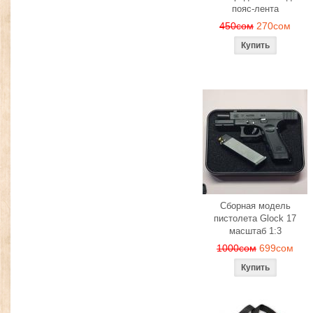
пояс-лента
450сом
270сом
Сборная модель
пистолета Glock 17
масштаб 1:3
1000сом
699сом