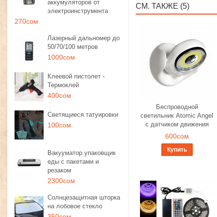
аккумуляторов от
СМ. ТАКЖЕ (5)
электроинструмента
270сом
Лазерный дальномер до
50/70/100 метров
1000сом
Клеевой пистолет -
Термоклей
400сом
Беспроводной
Светящиеся татуировки
светильник Atomic Angel
с датчиком движения
100сом
600сом
Купить
Вакууматор упаковщик
еды с пакетами и
резаком
2300сом
Солнцезащитная шторка
на лобовое стекло
350сом