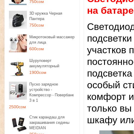
750сом
на батар
3D кружка Черная
Пантера
Светодиод
750сом
подсветки
Микротоковый массажер
для лица
участков 
600сом
постоянно
Шуруповерт
аккумуляторный
подсветка
1900сом
особый ст
Пуско зарядное
устройство -
комфорт и
Компрессор - Повербанк
3 в 1
только вы
2500сом
шкафу или
Стик карандаш для
закрашивания седины
MEIDIAN