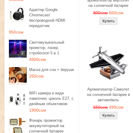
ароматизатор вертолет
на солнечной батарее
Адаптер Google
800сом
660сом
Chromecast
беспроводной HDMI
передатчик
950сом
Светомузыкальный
проектор, лазер,
стробоскоп 5 в 1
4800сом
Маска для сна + беруши
250сом
Ароматизатор Самолет
WiFi камера в виде
на солнечной батарее в
лампочки, цоколь E27, с
автомобиль
двойным объективом
650сом
499сом
1900сом
Фонарь прожектор
аккумуляторный на
солнечной батарее