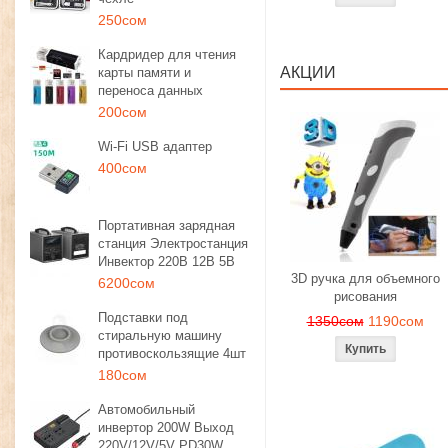
250сом
Кардридер для чтения
АКЦИИ
карты памяти и
переноса данных
200сом
Wi-Fi USB адаптер
400сом
Портативная зарядная
станция Электростанция
Инвектор 220В 12В 5В
3D ручка для объемного
6200сом
рисования
Подставки под
1350сом
1190сом
стиральную машину
противоскользящие 4шт
180сом
Автомобильный
инвертор 200W Выход
220V/12V/5V PD30W