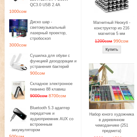
QC3.0 USB 2.4A
1000сом
Диско шар -
Магнитный Неокуб -
светомузыкальный
конструктор из 216
лазерный проектор,
магнитов 5 мм
стробоскоп
1200сом
990сом
3000сом
Сушилка для обуви с
функцией дезодорации и
устранения бактерий
900сом
Складное электронное
пианино 88 клавиш
9000сом
8700сом
Bluetooth 5.3 адаптер
передатчик и
Набор юного художника
аудиоприемник AUX со
в деревянном
встроенным
чемоданчике (251
аккумулятором
предмета)
500сом