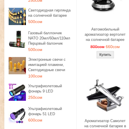
250сом
Светодиодная гирлянда
на солнечной батарее
500сом
Автомобильный
Газовый баллончик
ароматизатор вертолет
NATO 20мл/60мл/110мл
на солнечной батарее
Перцовый балончик
800сом
660сом
500сом
Электронные свечи с
имитацией пламени,
Светодиодные свечи
100сом
Ультрафиолетовый
фонарь 9 LED
250сом
Ультрафиолетовый
фонарь 51 LED
600сом
Ароматизатор Самолет
на солнечной батарее в