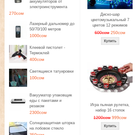
аккумуляторов от
электроинструмента
270сом
Диско-шар
цветомузыкальный 7
Лазерный дальномер до
цветов 12 режимов
50/70/100 метров
600сом
250сом
1000сом
Клеевой пистолет -
Термоклей
400сом
Светящиеся татуировки
100сом
Вакууматор упаковщик
еды с пакетами и
Игра пьяная рулетка,
резаком
набор 16 стопок
2300сом
1200сом
999сом
Солнцезащитная шторка
на лобовое стекло
350сом