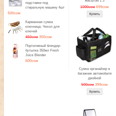
масштаб 1:3
подставки под
1000сом
699сом
стиральную машину 4шт
500сом
Карманная сумка
ключница, Чехол для
ключей
450сом
350сом
Портативный блендер-
бутылка 350мл Fresh
Juice Blender
600сом
Сумка органайзер в
багажник автомобиля
двойной
500сом
399сом