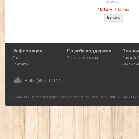
камеры
400сом
200сом
Информация
Служба поддержки
Личный
О нас
Связаться с нами
Личный 
Контакты
Рассылк
+ 996 (550) 107147
BIGMAG.KG - Магазин интересных и полезных вещей
©
2026
Сайт BIGMAG.KG но
без письменного разрешения автора - запрещено, и будет преследоваться по з