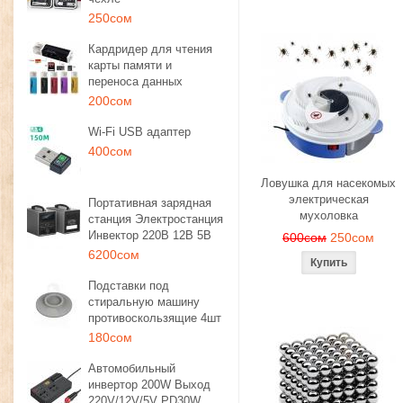
250сом
Кардридер для чтения
карты памяти и
переноса данных
200сом
Wi-Fi USB адаптер
400сом
Ловушка для насекомых
электрическая
Портативная зарядная
мухоловка
станция Электростанция
Инвектор 220В 12В 5В
600сом
250сом
6200сом
Подставки под
стиральную машину
противоскользящие 4шт
180сом
Автомобильный
инвертор 200W Выход
220V/12V/5V PD30W