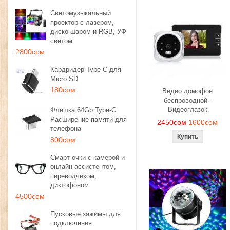
Светомузыкальный
проектор с лазером,
диско-шаром и RGB, УФ
светом
2800сом
Кардридер Type-C для
Micro SD
180сом
Видео домофон
беспроводной -
Видеоглазок
Флешка 64Gb Type-C
Расширение памяти для
2450сом
1600сом
телефона
800сом
Смарт очки с камерой и
онлайн ассистентом,
переводчиком,
диктофоном
4500сом
Пусковые зажимы для
подключения