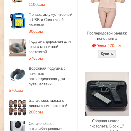
1100сом
Фонарь аккумуляторный
с USB и Солнечной
панелью
800сом
Послеродовой бандаж
пояс-лента
Подушка дорожная для
450сом
270сом
шеи с магнитной
застежкой
570сом
Дорожная подушка с
памятью
ортопедическая для
путешествий
570сом
Балаклава, маска с
лицом знаменитостей
200сом
Сборная модель
Силиконовые
пистолета Glock 17
антивибрационные