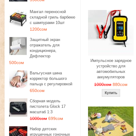
Мангал переносной
складной гриль барбекю
с шампурами 10шт
1200сом
Защитный экран
отражатель для
кондиционера,
Дефлектор
Импульсное зарядное
500сом
устройство для
автомобильных
Вальгусная шина
аккумуляторов
корректор большого
пальца с регулировкой
1000сом
880сом
650сом
Сборная модель
пистолета Glock 17
масштаб 1:3
1000сом
699сом
Набор детских
игрушечных гоночных