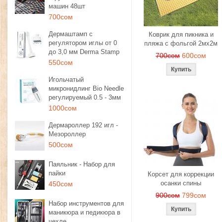
машин 48шт
700сом
Дермаштамп с
Коврик для пикника и
регулятором иглы от 0
пляжа с фольгой 2мх2м
до 3,0 мм Derma Stamp
700сом
600сом
550сом
Игольчатый
микронидлинг Bio Needle
регулируемый 0.5 - 3мм
1000сом
Дермароллер 192 игл -
Мезороллер
500сом
Паяльник - Набор для
пайки
Корсет для коррекции
осанки спины
450сом
900сом
799сом
Набор инструментов для
маникюра и педикюра в
чехле