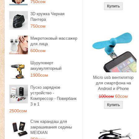
750сом
3D кружка Черная
Пантера
750сом
Микротоковый массажер
для лица
600сом
Шуруповерт
аккумуляторный
1900сом
Micro usb вентилятор
для смартфона на
Пуско зарядное
Android и iPhone
устройство -
100сом
60сом
Компрессор - Повербанк
3 в 1
2500сом
Стик карандаш для
закрашивания седины
MEIDIAN