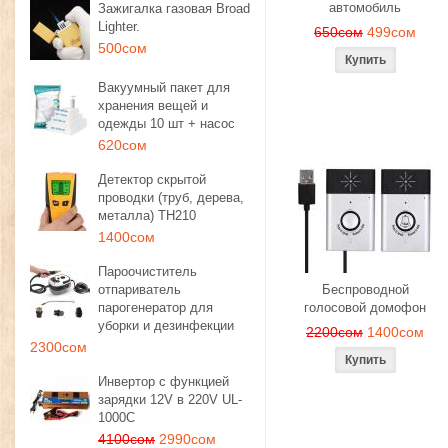
автомобиль
Зажигалка газовая Broad
Lighter.
650сом
499сом
500сом
Вакуумный пакет для
хранения вещей и
одежды 10 шт + насос
620сом
Детектор скрытой
проводки (труб, дерева,
металла) TH210
1400сом
Пароочиститель
отпариватель
Беспроводной
парогенератор для
голосовой домофон
уборки и дезинфекции
2200сом
1400сом
2300сом
Инвертор с функцией
зарядки 12V в 220V UL-
1000C
4100сом
2990сом