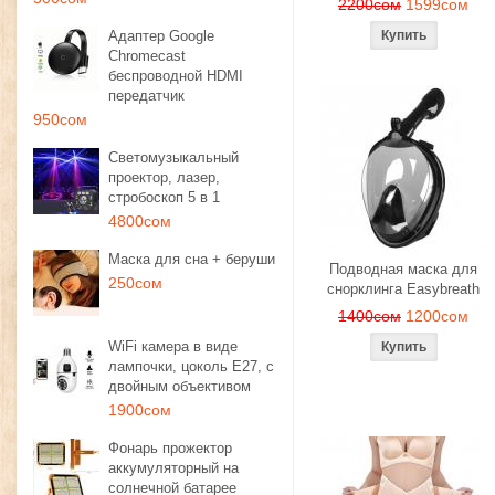
2200сом
1599сом
Адаптер Google
Chromecast
беспроводной HDMI
передатчик
950сом
Светомузыкальный
проектор, лазер,
стробоскоп 5 в 1
4800сом
Маска для сна + беруши
Подводная маска для
250сом
снорклинга Easybreath
1400сом
1200сом
WiFi камера в виде
лампочки, цоколь E27, с
двойным объективом
1900сом
Фонарь прожектор
аккумуляторный на
солнечной батарее