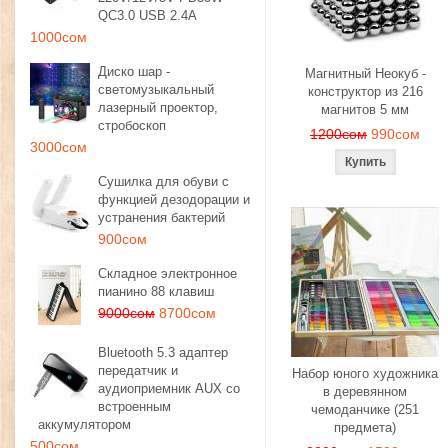
QC3.0 USB 2.4A
1000сом
Диско шар -
Магнитный Неокуб -
светомузыкальный
конструктор из 216
лазерный проектор,
магнитов 5 мм
стробоскоп
1200сом
990сом
3000сом
Сушилка для обуви с
функцией дезодорации и
устранения бактерий
900сом
Складное электронное
пианино 88 клавиш
9000сом
8700сом
Bluetooth 5.3 адаптер
передатчик и
Набор юного художника
аудиоприемник AUX со
в деревянном
встроенным
чемоданчике (251
аккумулятором
предмета)
500сом