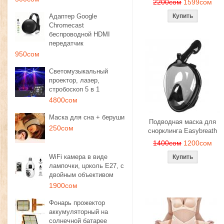
2200сом
1599сом
Адаптер Google
Chromecast
беспроводной HDMI
передатчик
950сом
Светомузыкальный
проектор, лазер,
стробоскоп 5 в 1
4800сом
Маска для сна + беруши
Подводная маска для
250сом
снорклинга Easybreath
1400сом
1200сом
WiFi камера в виде
лампочки, цоколь E27, с
двойным объективом
1900сом
Фонарь прожектор
аккумуляторный на
солнечной батарее