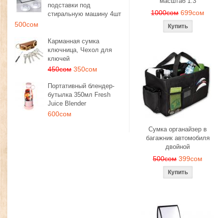
масштаб 1:3
подставки под
1000сом
699сом
стиральную машину 4шт
500сом
Карманная сумка
ключница, Чехол для
ключей
450сом
350сом
Портативный блендер-
бутылка 350мл Fresh
Juice Blender
600сом
Сумка органайзер в
багажник автомобиля
двойной
500сом
399сом