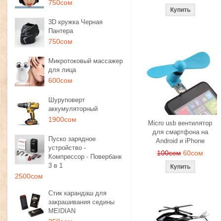
750сом
3D кружка Черная
Пантера
750сом
Микротоковый массажер
для лица
600сом
Шуруповерт
аккумуляторный
1900сом
Micro usb вентилятор
для смартфона на
Пуско зарядное
Android и iPhone
устройство -
100сом
60сом
Компрессор - Повербанк
3 в 1
2500сом
Стик карандаш для
закрашивания седины
MEIDIAN