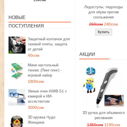
1350сом
1190сом
1000сом
Ледоступы, ледоходы
для обуви против
НОВЫЕ
скольжения
260сом
240сом
ПОСТУПЛЕНИЯ
Защитный колпачок для
газовой плиты, защита
от детей
АКЦИИ
40сом
Мини настольный
теннис (Пинг-понг) -
игровой набор
1800сом
Умные очки AIMB-S1 с
камерой и ИИ-
ассистентом
3000сом
3D ручка для объемного
3D кружка Чудо
рисования
Женщина
1350сом
1190сом