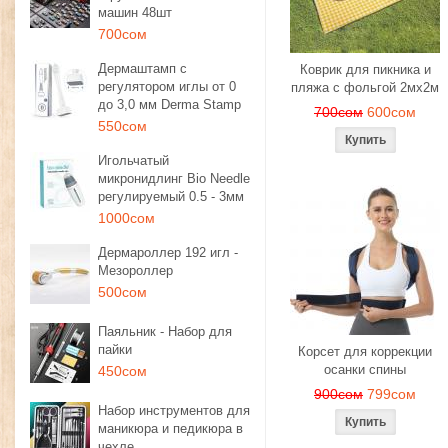
машин 48шт
700сом
Дермаштамп с
Коврик для пикника и
регулятором иглы от 0
пляжа с фольгой 2мх2м
до 3,0 мм Derma Stamp
700сом
600сом
550сом
Игольчатый
микронидлинг Bio Needle
регулируемый 0.5 - 3мм
1000сом
Дермароллер 192 игл -
Мезороллер
500сом
Паяльник - Набор для
пайки
Корсет для коррекции
осанки спины
450сом
900сом
799сом
Набор инструментов для
маникюра и педикюра в
чехле