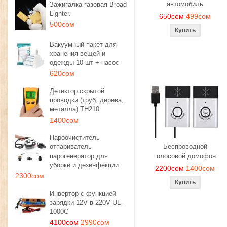
автомобиль
Зажигалка газовая Broad
Lighter.
650сом
499сом
500сом
Вакуумный пакет для
хранения вещей и
одежды 10 шт + насос
620сом
Детектор скрытой
проводки (труб, дерева,
металла) TH210
1400сом
Пароочиститель
отпариватель
Беспроводной
парогенератор для
голосовой домофон
уборки и дезинфекции
2200сом
1400сом
2300сом
Инвертор с функцией
зарядки 12V в 220V UL-
1000C
4100сом
2990сом