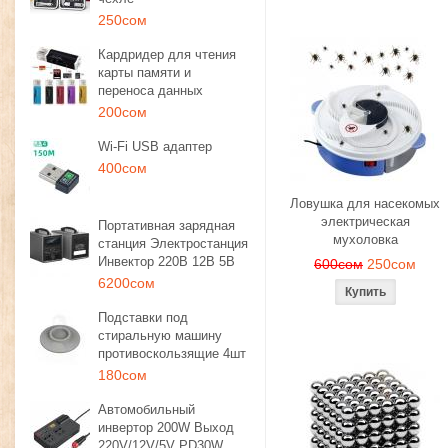
250сом
Кардридер для чтения
карты памяти и
переноса данных
200сом
Wi-Fi USB адаптер
400сом
Ловушка для насекомых
электрическая
Портативная зарядная
мухоловка
станция Электростанция
Инвектор 220В 12В 5В
600сом
250сом
6200сом
Подставки под
стиральную машину
противоскользящие 4шт
180сом
Автомобильный
инвертор 200W Выход
220V/12V/5V PD30W