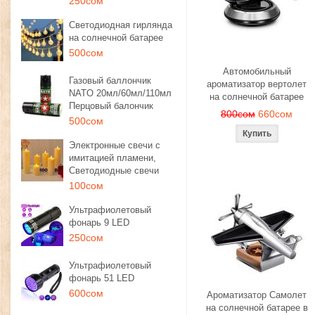
250сом
Светодиодная гирлянда
на солнечной батарее
500сом
Автомобильный
Газовый баллончик
ароматизатор вертолет
NATO 20мл/60мл/110мл
на солнечной батарее
Перцовый балончик
800сом
660сом
500сом
Электронные свечи с
имитацией пламени,
Светодиодные свечи
100сом
Ультрафиолетовый
фонарь 9 LED
250сом
Ультрафиолетовый
фонарь 51 LED
600сом
Ароматизатор Самолет
на солнечной батарее в