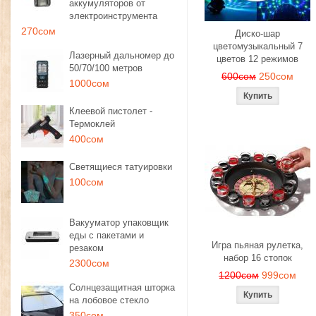
аккумуляторов от
электроинструмента
270сом
Диско-шар
цветомузыкальный 7
Лазерный дальномер до
цветов 12 режимов
50/70/100 метров
600сом
250сом
1000сом
Клеевой пистолет -
Термоклей
400сом
Светящиеся татуировки
100сом
Вакууматор упаковщик
еды с пакетами и
Игра пьяная рулетка,
резаком
набор 16 стопок
2300сом
1200сом
999сом
Солнцезащитная шторка
на лобовое стекло
350сом