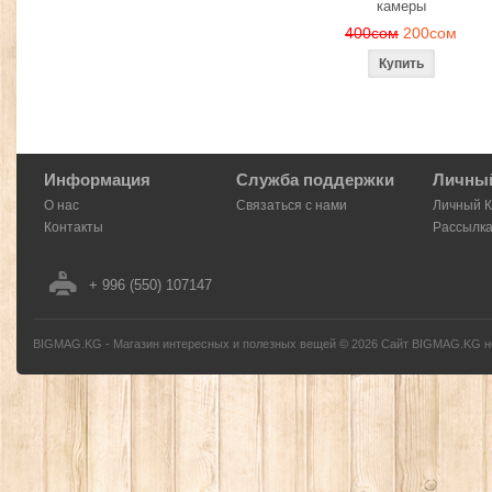
камеры
400сом
200сом
Информация
Служба поддержки
Личный
О нас
Связаться с нами
Личный 
Контакты
Рассылк
+ 996 (550) 107147
BIGMAG.KG - Магазин интересных и полезных вещей
©
2026
Сайт BIGMAG.KG но
без письменного разрешения автора - запрещено, и будет преследоваться по з