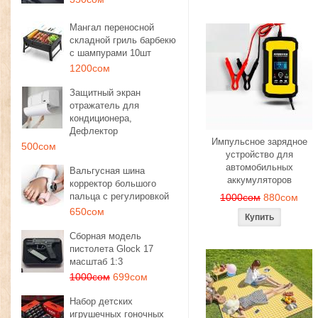
Мангал переносной
складной гриль барбекю
с шампурами 10шт
1200сом
Защитный экран
отражатель для
кондиционера,
Дефлектор
Импульсное зарядное
500сом
устройство для
автомобильных
Вальгусная шина
аккумуляторов
корректор большого
пальца с регулировкой
1000сом
880сом
650сом
Сборная модель
пистолета Glock 17
масштаб 1:3
1000сом
699сом
Набор детских
игрушечных гоночных