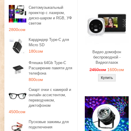
Светомузыкальный
проектор с лазером,
диско-шаром и RGB, УФ
светом
2800сом
Кардридер Type-C для
Micro SD
180сом
Видео домофон
беспроводной -
Видеоглазок
Флешка 64Gb Type-C
Расширение памяти для
2450сом
1600сом
телефона
800сом
Смарт очки с камерой и
онлайн ассистентом,
переводчиком,
диктофоном
4500сом
Пусковые зажимы для
подключения