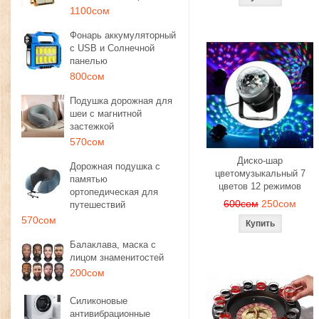
1100сом
Фонарь аккумуляторный
с USB и Солнечной
панелью
800сом
Подушка дорожная для
шеи с магнитной
застежкой
570сом
Диско-шар
Дорожная подушка с
цветомузыкальный 7
памятью
цветов 12 режимов
ортопедическая для
600сом
250сом
путешествий
570сом
Балаклава, маска с
лицом знаменитостей
200сом
Силиконовые
антивибрационные