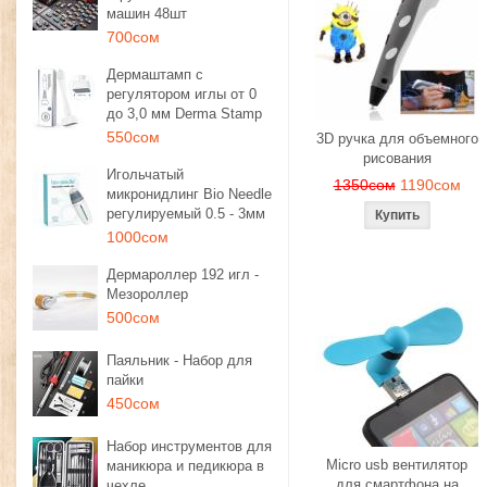
машин 48шт
700сом
Дермаштамп с
регулятором иглы от 0
до 3,0 мм Derma Stamp
550сом
3D ручка для объемного
рисования
Игольчатый
1350сом
1190сом
микронидлинг Bio Needle
регулируемый 0.5 - 3мм
1000сом
Дермароллер 192 игл -
Мезороллер
500сом
Паяльник - Набор для
пайки
450сом
Набор инструментов для
Micro usb вентилятор
маникюра и педикюра в
для смартфона на
чехле