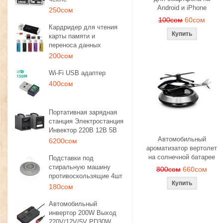
Android и iPhone
250сом
100сом
60сом
Кардридер для чтения
карты памяти и
переноса данных
200сом
Wi-Fi USB адаптер
400сом
Портативная зарядная
станция Электростанция
Инвектор 220В 12В 5В
Автомобильный
6200сом
ароматизатор вертолет
на солнечной батарее
Подставки под
стиральную машину
800сом
660сом
противоскользящие 4шт
180сом
Автомобильный
инвертор 200W Выход
220V/12V/5V PD30W