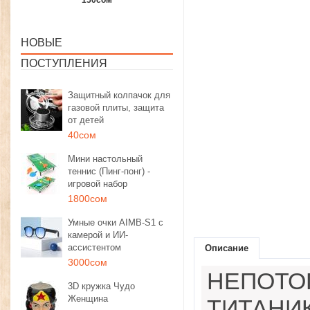
1350сом
1190сом
1000сом
НОВЫЕ
ПОСТУПЛЕНИЯ
Защитный колпачок для
газовой плиты, защита
от детей
40сом
Мини настольный
теннис (Пинг-понг) -
игровой набор
1800сом
Умные очки AIMB-S1 с
камерой и ИИ-
ассистентом
Описание
3000сом
НЕПОТО
3D кружка Чудо
Женщина
ТИТАНИ