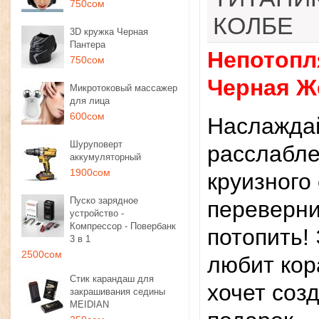
750сом
КОЛБЕ
3D кружка Черная
Пантера
Непотопл
750сом
Черная Ж
Микротоковый массажер
для лица
600сом
Наслажда
Шуруповерт
расслабле
аккумуляторный
1900сом
круизного 
Пуско зарядное
переверни
устройство -
Компрессор - Повербанк
потопить!
3 в 1
2500сом
любит кор
Стик карандаш для
хочет соз
закрашивания седины
MEIDIAN