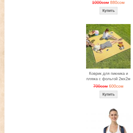
1000сом
880сом
Коврик для пикника и
пляжа с фольгой 2мх2м
700сом
600сом