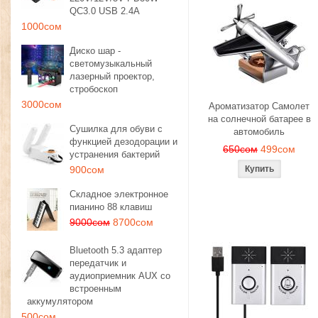
QC3.0 USB 2.4A
1000сом
Диско шар -
светомузыкальный
лазерный проектор,
стробоскоп
3000сом
Ароматизатор Самолет
на солнечной батарее в
Сушилка для обуви с
автомобиль
функцией дезодорации и
650сом
499сом
устранения бактерий
900сом
Складное электронное
пианино 88 клавиш
9000сом
8700сом
Bluetooth 5.3 адаптер
передатчик и
аудиоприемник AUX со
встроенным
аккумулятором
500сом