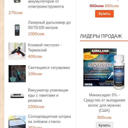
аккумуляторов от
800сом
660сом
электроинструмента
270сом
Купить
Лазерный дальномер до
50/70/100 метров
1000сом
ЛИДЕРЫ ПРОДАЖ
Клеевой пистолет -
Термоклей
400сом
Светящиеся татуировки
100сом
Вакууматор упаковщик
Миноксидил 5% -
еды с пакетами и
Средство от выпадения
резаком
волос для мужчин
2300сом
(США)
Солнцезащитная шторка
800сом
на лобовое стекло
350сом