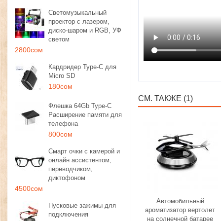
Светомузыкальный
проектор с лазером,
диско-шаром и RGB, УФ
светом
2800сом
Кардридер Type-C для
Micro SD
180сом
СМ. ТАКЖЕ (1)
Флешка 64Gb Type-C
Расширение памяти для
телефона
800сом
Смарт очки с камерой и
онлайн ассистентом,
переводчиком,
диктофоном
4500сом
Автомобильный
Пусковые зажимы для
ароматизатор вертолет
подключения
на солнечной батарее