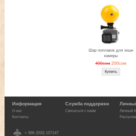
Шар поплавок для экшн
камеры
400сом
200сом
Информация
Служба поддержки
Личный
О нас
Связаться с нами
Личный 
Контакты
Рассылк
+ 996 (550) 107147