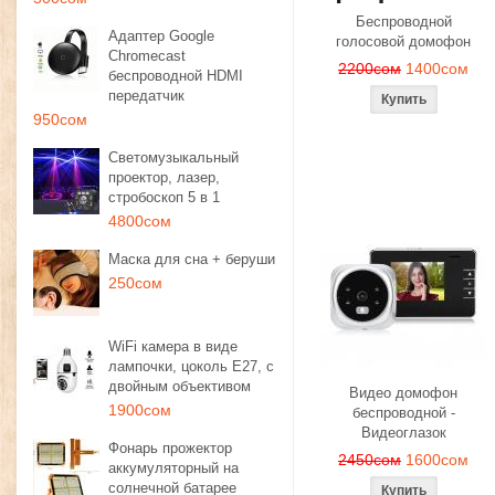
Беспроводной
Адаптер Google
голосовой домофон
Chromecast
2200сом
1400сом
беспроводной HDMI
передатчик
950сом
Светомузыкальный
проектор, лазер,
стробоскоп 5 в 1
4800сом
Маска для сна + беруши
250сом
WiFi камера в виде
лампочки, цоколь E27, с
двойным объективом
Видео домофон
1900сом
беспроводной -
Видеоглазок
Фонарь прожектор
2450сом
1600сом
аккумуляторный на
солнечной батарее