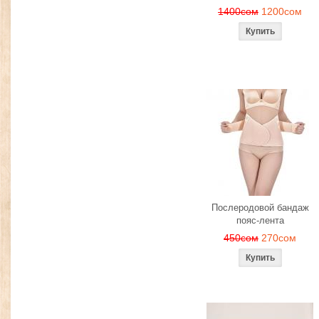
1400сом
1200сом
Послеродовой бандаж
пояс-лента
450сом
270сом