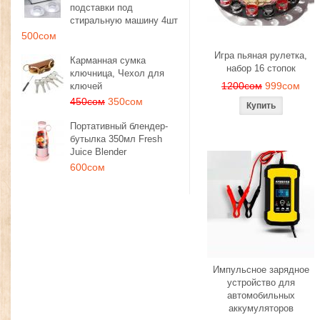
подставки под
стиральную машину 4шт
500сом
Игра пьяная рулетка,
Карманная сумка
набор 16 стопок
ключница, Чехол для
1200сом
999сом
ключей
450сом
350сом
Портативный блендер-
бутылка 350мл Fresh
Juice Blender
600сом
Импульсное зарядное
устройство для
автомобильных
аккумуляторов