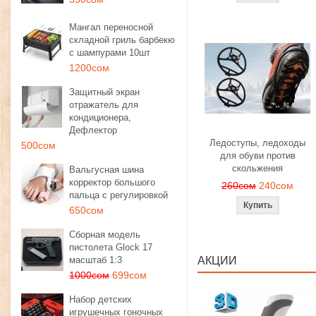
Мангал переносной
складной гриль барбекю
с шампурами 10шт
1200сом
Защитный экран
отражатель для
кондиционера,
Дефлектор
Ледоступы, ледоходы
500сом
для обуви против
скольжения
Вальгусная шина
корректор большого
260сом
240сом
пальца с регулировкой
650сом
Сборная модель
пистолета Glock 17
масштаб 1:3
АКЦИИ
1000сом
699сом
Набор детских
игрушечных гоночных