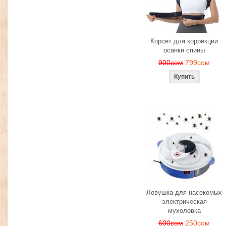
Корсет для коррекции
осанки спины
900сом
799сом
Ловушка для насекомых
электрическая
мухоловка
600сом
250сом