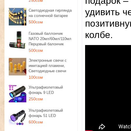
подарок – 
250сом
удивить ч
Светодиодная гирлянда
на солнечной батарее
позитивну
500сом
колбе.
Газовый баллончик
NATO 20мл/60мл/110мл
Перцовый балончик
500сом
Электронные свечи с
имитацией пламени,
Светодиодные свечи
100сом
Ультрафиолетовый
фонарь 9 LED
250сом
Ультрафиолетовый
фонарь 51 LED
600сом