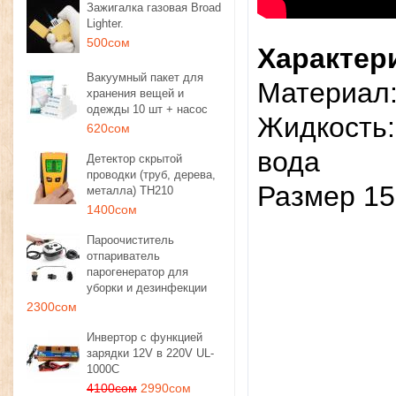
Зажигалка газовая Broad
Lighter.
500сом
Характери
Вакуумный пакет для
Материал:
хранения вещей и
одежды 10 шт + насос
Жидкость:
620сом
вода
Детектор скрытой
проводки (труб, дерева,
Размер 15
металла) TH210
1400сом
Пароочиститель
отпариватель
парогенератор для
уборки и дезинфекции
2300сом
Инвертор с функцией
зарядки 12V в 220V UL-
1000C
4100сом
2990сом