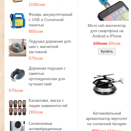
1100сом
Фонарь аккумуляторный
с USB и Солнечной
панелью
Micro usb вентилятор
для смартфона на
800сом
Android и iPhone
Подушка дорожная для
100сом
60сом
шеи с магнитной
застежкой
570сом
Дорожная подушка с
памятью
ортопедическая для
путешествий
570сом
Балаклава, маска с
лицом знаменитостей
200сом
Автомобильный
ароматизатор вертолет
Силиконовые
на солнечной батарее
антивибрационные