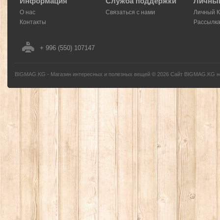
Информация
Служба поддержки
Личный
О нас
Связаться с нами
Личный 
Контакты
Рассылк
+ 996 (550) 107147
BIGMAG.KG - Магазин интересных и полезных вещей
©
2026
Сайт BIGMAG.KG но
без письменного разрешения автора - запрещено, и будет преследоваться по з