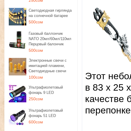
250сом
Светодиодная гирлянда
на солнечной батарее
500сом
Газовый баллончик
NATO 20мл/60мл/110мл
Перцовый балончик
500сом
Электронные свечи с
имитацией пламени,
Светодиодные свечи
Этот небо
100сом
в 83 х 25
Ультрафиолетовый
фонарь 9 LED
качестве б
250сом
перепонке
Ультрафиолетовый
фонарь 51 LED
600сом