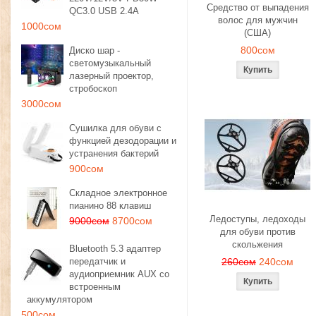
Средство от выпадения
QC3.0 USB 2.4A
волос для мужчин
1000сом
(США)
800сом
Диско шар -
светомузыкальный
лазерный проектор,
стробоскоп
3000сом
Сушилка для обуви с
функцией дезодорации и
устранения бактерий
900сом
Складное электронное
пианино 88 клавиш
Ледоступы, ледоходы
9000сом
8700сом
для обуви против
скольжения
Bluetooth 5.3 адаптер
передатчик и
260сом
240сом
аудиоприемник AUX со
встроенным
аккумулятором
500сом