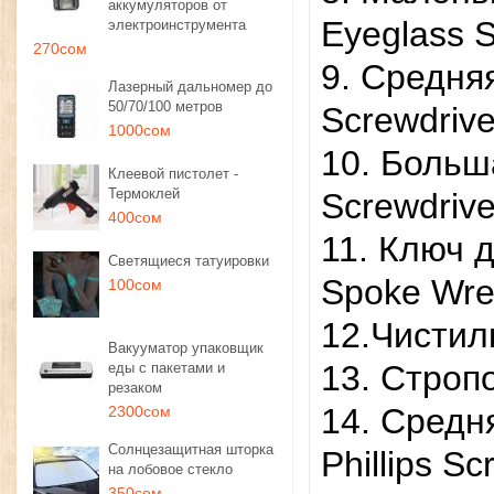
аккумуляторов от
Eyeglass S
электроинструмента
270сом
9. Средня
Лазерный дальномер до
50/70/100 метров
Screwdrive
1000сом
10. Больша
Клеевой пистолет -
Термоклей
Screwdrive
400сом
11. Ключ 
Светящиеся татуировки
Spoke Wre
100сом
12.Чистилк
Вакууматор упаковщик
13. Стропо
еды с пакетами и
резаком
14. Средн
2300сом
Солнцезащитная шторка
Phillips Sc
на лобовое стекло
350сом