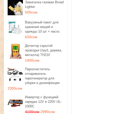
Зажигалка газовая Broad
Lighter.
500сом
Вакуумный пакет для
хранения вещей и
одежды 10 шт + насос
620сом
Детектор скрытой
проводки (труб, дерева,
металла) TH210
1400сом
Пароочиститель
отпариватель
парогенератор для
уборки и дезинфекции
2300сом
Инвертор с функцией
зарядки 12V в 220V UL-
1000C
4100сом
2990сом