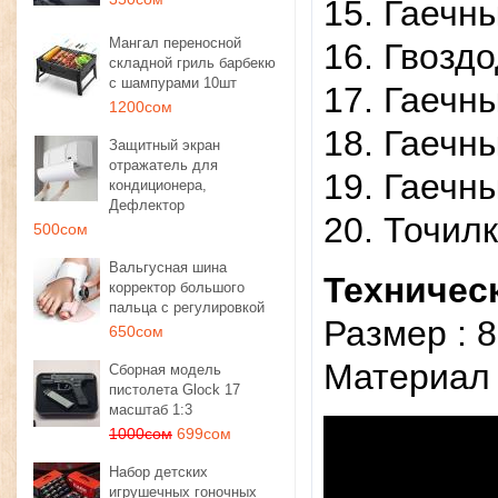
15. Гаечны
Мангал переносной
16. Гвоздо
складной гриль барбекю
с шампурами 10шт
17. Гаечны
1200сом
18. Гаечн
Защитный экран
отражатель для
19. Гаечны
кондиционера,
Дефлектор
20. Точил
500сом
Вальгусная шина
Техничес
корректор большого
пальца с регулировкой
Размер : 8
650сом
Материал 
Сборная модель
пистолета Glock 17
масштаб 1:3
1000сом
699сом
Набор детских
игрушечных гоночных