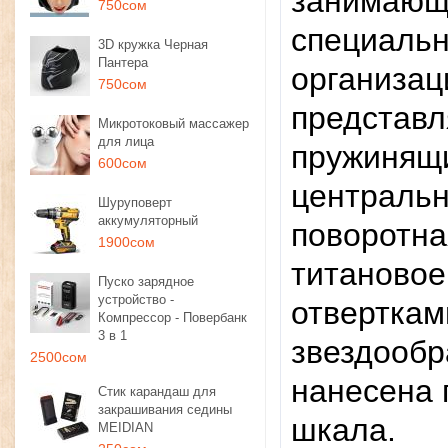
занимающи
750сом
специальн
3D кружка Черная
Пантера
организац
750сом
представл
Микротоковый массажер
для лица
пружинящ
600сом
центральн
Шуруповерт
аккумуляторный
поворотна
1900сом
титановое
Пуско зарядное
устройство -
отверткам
Компрессор - Повербанк
3 в 1
звездообр
2500сом
нанесена 
Стик карандаш для
закрашивания седины
шкала.
MEIDIAN