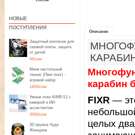
1350сом
1190сом
1000сом
НОВЫЕ
ПОСТУПЛЕНИЯ
Описание
Защитный колпачок для
МНОГОФ
газовой плиты, защита
от детей
КАРАБИН
40сом
Многофун
Мини настольный
теннис (Пинг-понг) -
игровой набор
карабин б
1800сом
Умные очки AIMB-S1 с
FIXR
— эт
камерой и ИИ-
ассистентом
небольшой
3000сом
целых два
3D кружка Чудо
Женщина