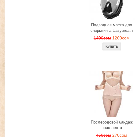
Подводная маска для
снорклинга Easybreath
1400сом
1200сом
Послеродовой бандаж
пояс-лента
450сом
270сом