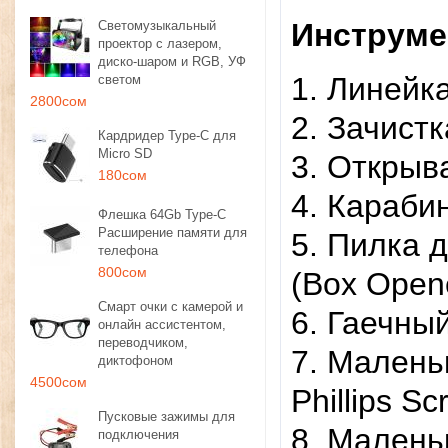
Инструме
Светомузыкальный
проектор с лазером,
диско-шаром и RGB, УФ
1. Линейка
светом
2800сом
2. Зачистк
Кардридер Type-C для
Micro SD
3. Открыва
180сом
4. Карабин
Флешка 64Gb Type-C
Расширение памяти для
5. Пилка 
телефона
800сом
(Box Opene
Смарт очки с камерой и
6. Гаечны
онлайн ассистентом,
переводчиком,
7. Малень
диктофоном
4500сом
Phillips Sc
Пусковые зажимы для
8. Маленьк
подключения