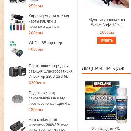
250сом
Кардридер для чтения
Мультитул кредитка
карты памяти и
Wallet Ninja 18 в 1
переноса данных
160сом
200сом
Купить
Wi-Fi USB адаптер
400сом
Портативная зарядная
ЛИДЕРЫ ПРОДАЖ
станция Электростанция
Инвектор 220В 12В 5В
6200сом
Подставки под
стиральную машину
противоскользящие 4шт
180сом
Автомобильный
инвертор 200W Выход
Миноксидил 5% -
220V/12V/5V PD30W