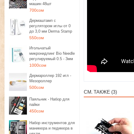
машин 48шт
700сом
Дермаштамп с
регулятором иглы от 0
до 3,0 мм Derma Stamp
550сом
Игольчатый
микронидлинг Bio Needle
регулируемый 0.5 - 3мм
1000сом
Дермароллер 192 игл -
Мезороллер
500сом
СМ. ТАКЖЕ (3)
Паяльник - Набор для
пайки
450сом
Набор инструментов для
маникюра и педикюра в
чехле