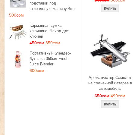
800сом
660сом
подставки под
стиральную машину 4шт
500сом
Карманная сумка
ключница, Чехол для
ключей
450сом
350сом
Портативный блендер-
бутылка 350мл Fresh
Juice Blender
600сом
Ароматизатор Самолет
на солнечной батарее в
автомобиль
650сом
499сом