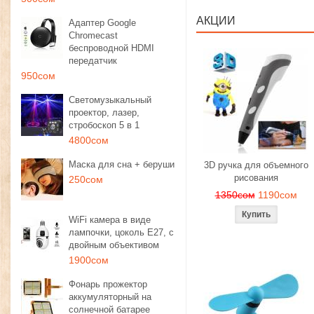
АКЦИИ
Адаптер Google
Chromecast
беспроводной HDMI
передатчик
950сом
Светомузыкальный
проектор, лазер,
стробоскоп 5 в 1
4800сом
Маска для сна + беруши
3D ручка для объемного
рисования
250сом
1350сом
1190сом
WiFi камера в виде
лампочки, цоколь E27, с
двойным объективом
1900сом
Фонарь прожектор
аккумуляторный на
солнечной батарее