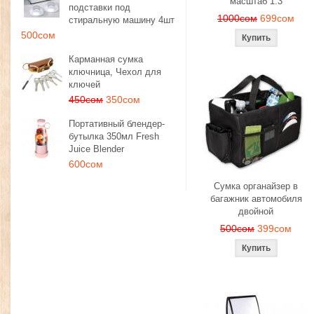
масштаб 1:3
подставки под
1000сом
699сом
стиральную машину 4шт
500сом
Карманная сумка
ключница, Чехол для
ключей
450сом
350сом
Портативный блендер-
бутылка 350мл Fresh
Juice Blender
600сом
Сумка органайзер в
багажник автомобиля
двойной
500сом
399сом