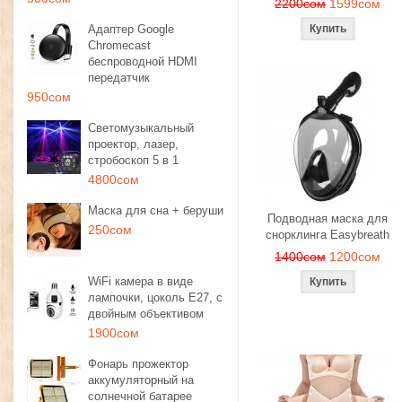
2200сом
1599сом
Адаптер Google
Chromecast
беспроводной HDMI
передатчик
950сом
Светомузыкальный
проектор, лазер,
стробоскоп 5 в 1
4800сом
Маска для сна + беруши
Подводная маска для
250сом
снорклинга Easybreath
1400сом
1200сом
WiFi камера в виде
лампочки, цоколь E27, с
двойным объективом
1900сом
Фонарь прожектор
аккумуляторный на
солнечной батарее