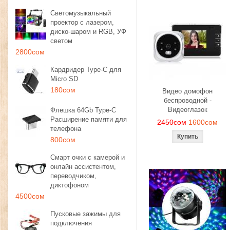
Светомузыкальный
проектор с лазером,
диско-шаром и RGB, УФ
светом
2800сом
Кардридер Type-C для
Micro SD
180сом
Видео домофон
беспроводной -
Видеоглазок
Флешка 64Gb Type-C
Расширение памяти для
2450сом
1600сом
телефона
800сом
Смарт очки с камерой и
онлайн ассистентом,
переводчиком,
диктофоном
4500сом
Пусковые зажимы для
подключения