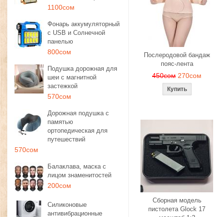
1100сом
Фонарь аккумуляторный
с USB и Солнечной
панелью
800сом
Послеродовой бандаж
пояс-лента
Подушка дорожная для
450сом
270сом
шеи с магнитной
застежкой
570сом
Дорожная подушка с
памятью
ортопедическая для
путешествий
570сом
Балаклава, маска с
лицом знаменитостей
200сом
Сборная модель
Силиконовые
пистолета Glock 17
антивибрационные