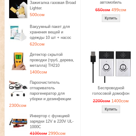
автомобиль
Зажигалка газовая Broad
Lighter.
650сом
499сом
500сом
Вакуумный пакет для
хранения вещей и
одежды 10 шт + насос
620сом
Детектор скрытой
проводки (труб, дерева,
металла) TH210
1400сом
Пароочиститель
отпариватель
Беспроводной
парогенератор для
голосовой домофон
уборки и дезинфекции
2200сом
1400сом
2300сом
Инвертор с функцией
зарядки 12V в 220V UL-
1000C
4100сом
2990сом