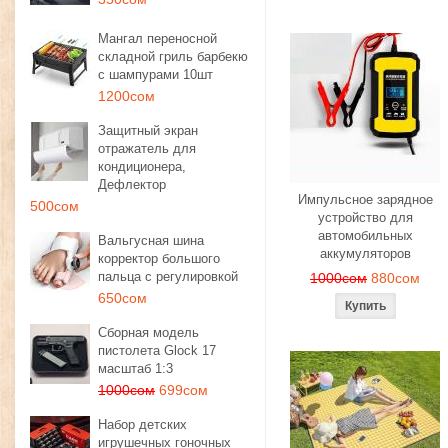
Мангал переносной
складной гриль барбекю
с шампурами 10шт
1200сом
Защитный экран
отражатель для
кондиционера,
Дефлектор
Импульсное зарядное
500сом
устройство для
автомобильных
Вальгусная шина
аккумуляторов
корректор большого
пальца с регулировкой
1000сом
880сом
650сом
Сборная модель
пистолета Glock 17
масштаб 1:3
1000сом
699сом
Набор детских
игрушечных гоночных