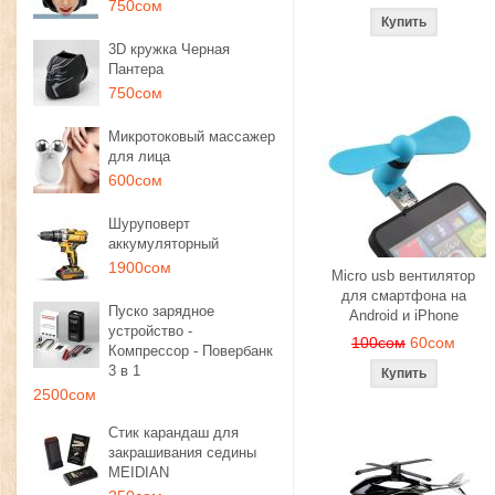
750сом
3D кружка Черная
Пантера
750сом
Микротоковый массажер
для лица
600сом
Шуруповерт
аккумуляторный
1900сом
Micro usb вентилятор
для смартфона на
Пуско зарядное
Android и iPhone
устройство -
100сом
60сом
Компрессор - Повербанк
3 в 1
2500сом
Стик карандаш для
закрашивания седины
MEIDIAN