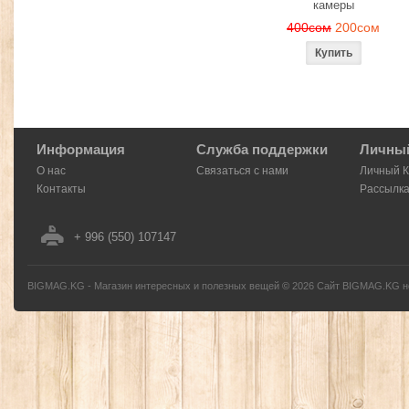
камеры
400сом
200сом
Информация
Служба поддержки
Личный
О нас
Связаться с нами
Личный 
Контакты
Рассылк
+ 996 (550) 107147
BIGMAG.KG - Магазин интересных и полезных вещей
©
2026
Сайт BIGMAG.KG но
без письменного разрешения автора - запрещено, и будет преследоваться по з