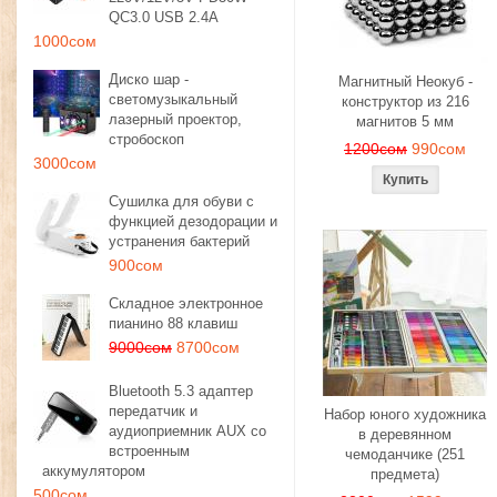
QC3.0 USB 2.4A
1000сом
Диско шар -
Магнитный Неокуб -
светомузыкальный
конструктор из 216
лазерный проектор,
магнитов 5 мм
стробоскоп
1200сом
990сом
3000сом
Сушилка для обуви с
функцией дезодорации и
устранения бактерий
900сом
Складное электронное
пианино 88 клавиш
9000сом
8700сом
Bluetooth 5.3 адаптер
передатчик и
Набор юного художника
аудиоприемник AUX со
в деревянном
встроенным
чемоданчике (251
аккумулятором
предмета)
500сом