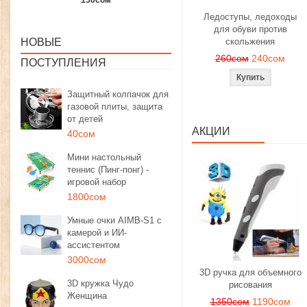
1350сом
1190сом
1000сом
Ледоступы, ледоходы
для обуви против
НОВЫЕ
скольжения
260сом
240сом
ПОСТУПЛЕНИЯ
Защитный колпачок для
газовой плиты, защита
от детей
АКЦИИ
40сом
Мини настольный
теннис (Пинг-понг) -
игровой набор
1800сом
Умные очки AIMB-S1 с
камерой и ИИ-
ассистентом
3000сом
3D ручка для объемного
3D кружка Чудо
рисования
Женщина
1350сом
1190сом