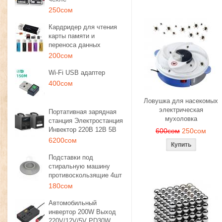
250сом
Кардридер для чтения
карты памяти и
переноса данных
200сом
Wi-Fi USB адаптер
400сом
Ловушка для насекомых
электрическая
Портативная зарядная
мухоловка
станция Электростанция
Инвектор 220В 12В 5В
600сом
250сом
6200сом
Подставки под
стиральную машину
противоскользящие 4шт
180сом
Автомобильный
инвертор 200W Выход
220V/12V/5V PD30W