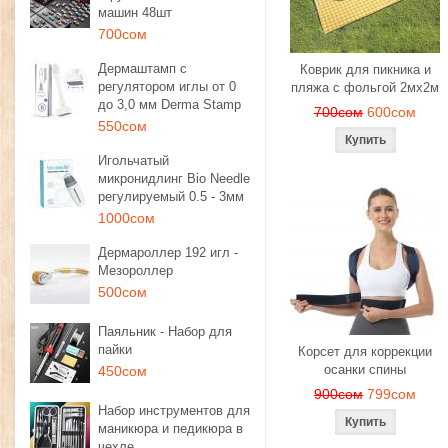
машин 48шт
700сом
Дермаштамп с
Коврик для пикника и
регулятором иглы от 0
пляжа с фольгой 2мх2м
до 3,0 мм Derma Stamp
700сом
600сом
550сом
Игольчатый
микронидлинг Bio Needle
регулируемый 0.5 - 3мм
1000сом
Дермароллер 192 игл -
Мезороллер
500сом
Паяльник - Набор для
пайки
Корсет для коррекции
осанки спины
450сом
900сом
799сом
Набор инструментов для
маникюра и педикюра в
чехле