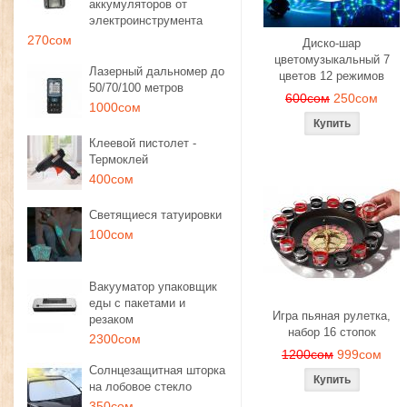
аккумуляторов от
электроинструмента
270сом
Диско-шар
цветомузыкальный 7
Лазерный дальномер до
цветов 12 режимов
50/70/100 метров
600сом
250сом
1000сом
Клеевой пистолет -
Термоклей
400сом
Светящиеся татуировки
100сом
Вакууматор упаковщик
еды с пакетами и
Игра пьяная рулетка,
резаком
набор 16 стопок
2300сом
1200сом
999сом
Солнцезащитная шторка
на лобовое стекло
350сом