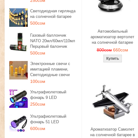
250сом
Светодиодная гирлянда
на солнечной батарее
500сом
Автомобильный
Газовый баллончик
ароматизатор вертолет
NATO 20мл/60мл/110мл
на солнечной батарее
Перцовый балончик
800сом
660сом
500сом
Электронные свечи с
имитацией пламени,
Светодиодные свечи
100сом
Ультрафиолетовый
фонарь 9 LED
250сом
Ультрафиолетовый
фонарь 51 LED
600сом
Ароматизатор Самолет
на солнечной батарее в