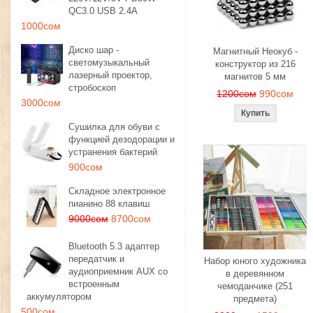
QC3.0 USB 2.4A
1000сом
Диско шар -
Магнитный Неокуб -
светомузыкальный
конструктор из 216
лазерный проектор,
магнитов 5 мм
стробоскоп
1200сом
990сом
3000сом
Сушилка для обуви с
функцией дезодорации и
устранения бактерий
900сом
Складное электронное
пианино 88 клавиш
9000сом
8700сом
Bluetooth 5.3 адаптер
передатчик и
Набор юного художника
аудиоприемник AUX со
в деревянном
встроенным
чемоданчике (251
аккумулятором
предмета)
500сом