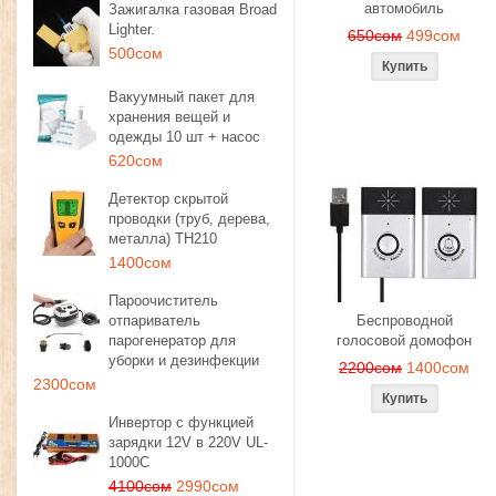
автомобиль
Зажигалка газовая Broad
Lighter.
650сом
499сом
500сом
Вакуумный пакет для
хранения вещей и
одежды 10 шт + насос
620сом
Детектор скрытой
проводки (труб, дерева,
металла) TH210
1400сом
Пароочиститель
отпариватель
Беспроводной
парогенератор для
голосовой домофон
уборки и дезинфекции
2200сом
1400сом
2300сом
Инвертор с функцией
зарядки 12V в 220V UL-
1000C
4100сом
2990сом