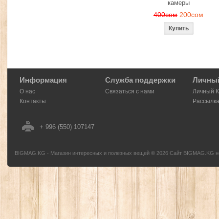
камеры
400сом
200сом
Информация
Служба поддержки
Личный
О нас
Связаться с нами
Личный 
Контакты
Рассылк
+ 996 (550) 107147
BIGMAG.KG - Магазин интересных и полезных вещей
©
2026
Сайт BIGMAG.KG но
без письменного разрешения автора - запрещено, и будет преследоваться по з