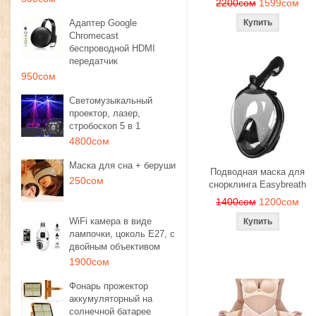
2200сом
1599сом
Адаптер Google
Chromecast
беспроводной HDMI
передатчик
950сом
Светомузыкальный
проектор, лазер,
стробоскоп 5 в 1
4800сом
Маска для сна + беруши
Подводная маска для
250сом
снорклинга Easybreath
1400сом
1200сом
WiFi камера в виде
лампочки, цоколь E27, с
двойным объективом
1900сом
Фонарь прожектор
аккумуляторный на
солнечной батарее