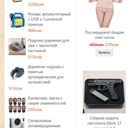
1100сом
Фонарь аккумуляторный
с USB и Солнечной
панелью
800сом
Послеродовой бандаж
пояс-лента
Подушка дорожная для
450сом
270сом
шеи с магнитной
застежкой
570сом
Дорожная подушка с
памятью
ортопедическая для
путешествий
570сом
Балаклава, маска с
лицом знаменитостей
200сом
Сборная модель
Силиконовые
пистолета Glock 17
антивибрационные