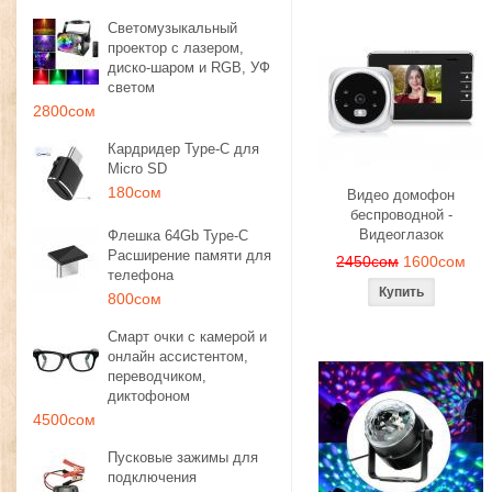
Светомузыкальный
проектор с лазером,
диско-шаром и RGB, УФ
светом
2800сом
Кардридер Type-C для
Micro SD
180сом
Видео домофон
беспроводной -
Видеоглазок
Флешка 64Gb Type-C
Расширение памяти для
2450сом
1600сом
телефона
800сом
Смарт очки с камерой и
онлайн ассистентом,
переводчиком,
диктофоном
4500сом
Пусковые зажимы для
подключения