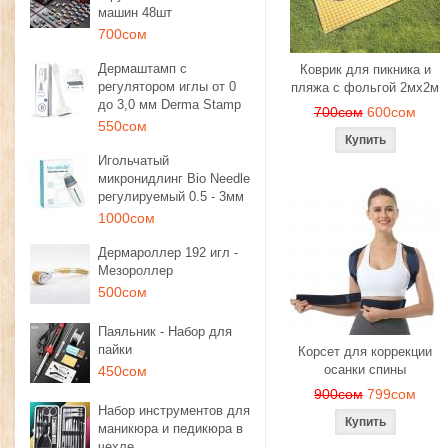
машин 48шт
700сом
Дермаштамп с
Коврик для пикника и
регулятором иглы от 0
пляжа с фольгой 2мх2м
до 3,0 мм Derma Stamp
700сом
600сом
550сом
Игольчатый
микронидлинг Bio Needle
регулируемый 0.5 - 3мм
1000сом
Дермароллер 192 игл -
Мезороллер
500сом
Паяльник - Набор для
пайки
Корсет для коррекции
осанки спины
450сом
900сом
799сом
Набор инструментов для
маникюра и педикюра в
чехле