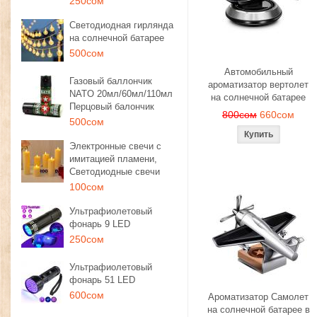
250сом
Светодиодная гирлянда
на солнечной батарее
500сом
Автомобильный
Газовый баллончик
ароматизатор вертолет
NATO 20мл/60мл/110мл
на солнечной батарее
Перцовый балончик
800сом
660сом
500сом
Электронные свечи с
имитацией пламени,
Светодиодные свечи
100сом
Ультрафиолетовый
фонарь 9 LED
250сом
Ультрафиолетовый
фонарь 51 LED
600сом
Ароматизатор Самолет
на солнечной батарее в