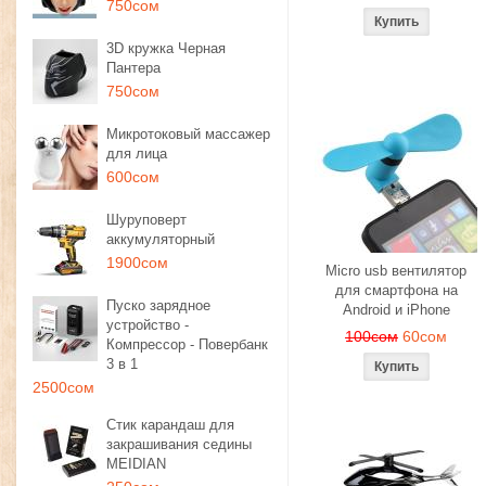
750сом
3D кружка Черная
Пантера
750сом
Микротоковый массажер
для лица
600сом
Шуруповерт
аккумуляторный
1900сом
Micro usb вентилятор
для смартфона на
Пуско зарядное
Android и iPhone
устройство -
100сом
60сом
Компрессор - Повербанк
3 в 1
2500сом
Стик карандаш для
закрашивания седины
MEIDIAN