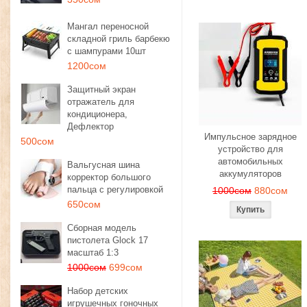
Мангал переносной
складной гриль барбекю
с шампурами 10шт
1200сом
Защитный экран
отражатель для
кондиционера,
Дефлектор
Импульсное зарядное
500сом
устройство для
автомобильных
Вальгусная шина
аккумуляторов
корректор большого
пальца с регулировкой
1000сом
880сом
650сом
Сборная модель
пистолета Glock 17
масштаб 1:3
1000сом
699сом
Набор детских
игрушечных гоночных