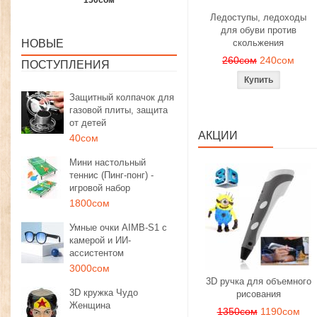
1350сом
1190сом
1000сом
Ледоступы, ледоходы
для обуви против
НОВЫЕ
скольжения
260сом
240сом
ПОСТУПЛЕНИЯ
Защитный колпачок для
газовой плиты, защита
от детей
АКЦИИ
40сом
Мини настольный
теннис (Пинг-понг) -
игровой набор
1800сом
Умные очки AIMB-S1 с
камерой и ИИ-
ассистентом
3000сом
3D ручка для объемного
3D кружка Чудо
рисования
Женщина
1350сом
1190сом