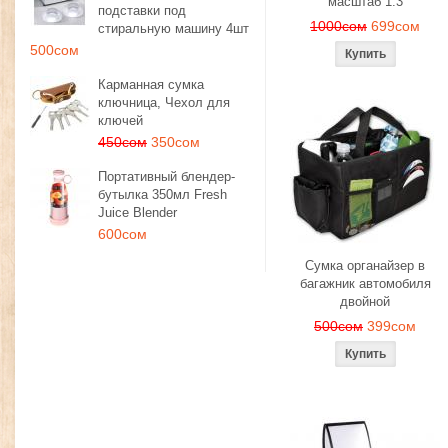
масштаб 1:3
подставки под
1000сом
699сом
стиральную машину 4шт
500сом
Карманная сумка
ключница, Чехол для
ключей
450сом
350сом
Портативный блендер-
бутылка 350мл Fresh
Juice Blender
600сом
Сумка органайзер в
багажник автомобиля
двойной
500сом
399сом