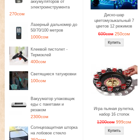
аккумуляторов от
электроинструмента
270сом
Диско-шар
цветомузыкальный 7
Лазерный дальномер до
цветов 12 режимов
50/70/100 метров
600сом
250сом
1000сом
Клеевой пистолет -
Термоклей
400сом
Светящиеся татуировки
100сом
Вакууматор упаковщик
еды с пакетами и
Игра пьяная рулетка,
резаком
набор 16 стопок
2300сом
1200сом
999сом
Солнцезащитная шторка
на лобовое стекло
350сом