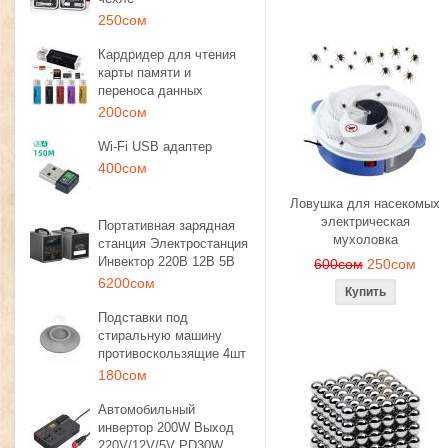
250сом
Кардридер для чтения
карты памяти и
переноса данных
200сом
Wi-Fi USB адаптер
400сом
Ловушка для насекомых
электрическая
Портативная зарядная
мухоловка
станция Электростанция
Инвектор 220В 12В 5В
600сом
250сом
6200сом
Подставки под
стиральную машину
противоскользящие 4шт
180сом
Автомобильный
инвертор 200W Выход
220V/12V/5V PD30W