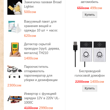
автомобиль
Зажигалка газовая Broad
Lighter.
650сом
499сом
500сом
Вакуумный пакет для
хранения вещей и
одежды 10 шт + насос
620сом
Детектор скрытой
проводки (труб, дерева,
металла) TH210
1400сом
Пароочиститель
отпариватель
Беспроводной
парогенератор для
голосовой домофон
уборки и дезинфекции
2200сом
1400сом
2300сом
Инвертор с функцией
зарядки 12V в 220V UL-
1000C
4100сом
2990сом