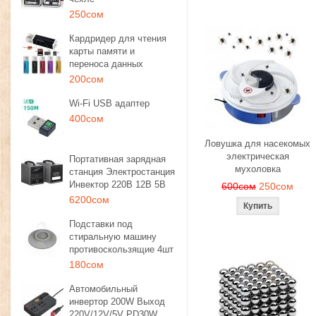
250сом
Кардридер для чтения
карты памяти и
переноса данных
200сом
Wi-Fi USB адаптер
400сом
Ловушка для насекомых
электрическая
Портативная зарядная
мухоловка
станция Электростанция
Инвектор 220В 12В 5В
600сом
250сом
6200сом
Подставки под
стиральную машину
противоскользящие 4шт
180сом
Автомобильный
инвертор 200W Выход
220V/12V/5V PD30W