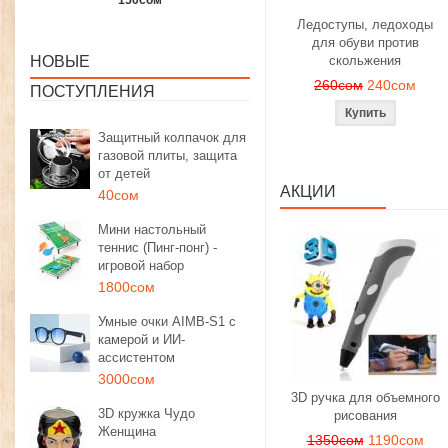
1350сом
1190сом
1000сом
Ледоступы, ледоходы
для обуви против
НОВЫЕ
скольжения
260сом
240сом
ПОСТУПЛЕНИЯ
Защитный колпачок для
газовой плиты, защита
от детей
АКЦИИ
40сом
Мини настольный
теннис (Пинг-понг) -
игровой набор
1800сом
Умные очки AIMB-S1 с
камерой и ИИ-
ассистентом
3000сом
3D ручка для объемного
3D кружка Чудо
рисования
Женщина
1350сом
1190сом