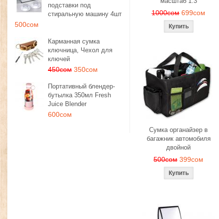
масштаб 1:3
подставки под
1000сом
699сом
стиральную машину 4шт
500сом
Карманная сумка
ключница, Чехол для
ключей
450сом
350сом
Портативный блендер-
бутылка 350мл Fresh
Juice Blender
600сом
Сумка органайзер в
багажник автомобиля
двойной
500сом
399сом