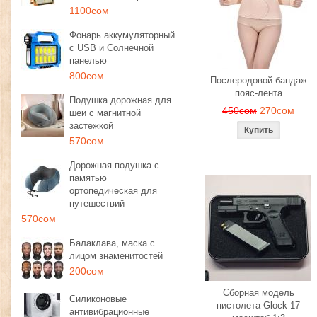
1100сом
Фонарь аккумуляторный
с USB и Солнечной
панелью
800сом
Послеродовой бандаж
пояс-лента
Подушка дорожная для
450сом
270сом
шеи с магнитной
застежкой
570сом
Дорожная подушка с
памятью
ортопедическая для
путешествий
570сом
Балаклава, маска с
лицом знаменитостей
200сом
Сборная модель
Силиконовые
пистолета Glock 17
антивибрационные