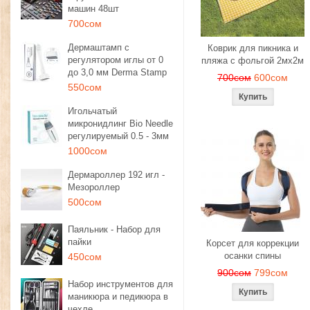
машин 48шт
700сом
Дермаштамп с
Коврик для пикника и
регулятором иглы от 0
пляжа с фольгой 2мх2м
до 3,0 мм Derma Stamp
700сом
600сом
550сом
Игольчатый
микронидлинг Bio Needle
регулируемый 0.5 - 3мм
1000сом
Дермароллер 192 игл -
Мезороллер
500сом
Паяльник - Набор для
пайки
Корсет для коррекции
осанки спины
450сом
900сом
799сом
Набор инструментов для
маникюра и педикюра в
чехле