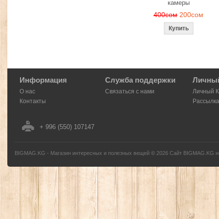
камеры
400сом
200сом
Информация
Служба поддержки
Личный
О нас
Связаться с нами
Личный 
Контакты
Рассылк
+ 996 (550) 107147
BIGMAG.KG - Магазин интересных и полезных вещей
©
2026
Сайт BIGMAG.KG но
без письменного разрешения автора - запрещено, и будет преследоваться по з