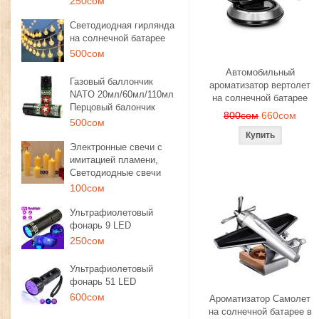
250сом
Светодиодная гирлянда
на солнечной батарее
500сом
Автомобильный
Газовый баллончик
ароматизатор вертолет
NATO 20мл/60мл/110мл
на солнечной батарее
Перцовый балончик
800сом
660сом
500сом
Электронные свечи с
имитацией пламени,
Светодиодные свечи
100сом
Ультрафиолетовый
фонарь 9 LED
250сом
Ультрафиолетовый
фонарь 51 LED
600сом
Ароматизатор Самолет
на солнечной батарее в