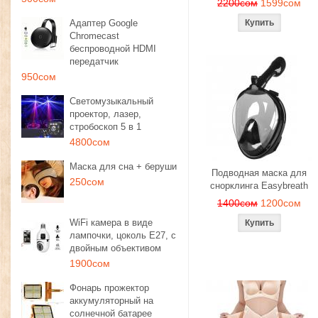
2200сом
1599сом
Адаптер Google
Chromecast
беспроводной HDMI
передатчик
950сом
Светомузыкальный
проектор, лазер,
стробоскоп 5 в 1
4800сом
Маска для сна + беруши
Подводная маска для
250сом
снорклинга Easybreath
1400сом
1200сом
WiFi камера в виде
лампочки, цоколь E27, с
двойным объективом
1900сом
Фонарь прожектор
аккумуляторный на
солнечной батарее