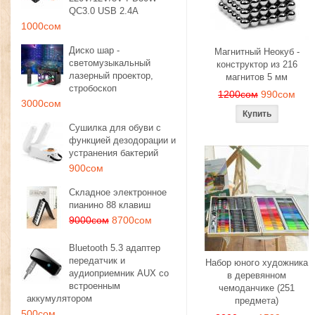
QC3.0 USB 2.4A
1000сом
Диско шар -
Магнитный Неокуб -
светомузыкальный
конструктор из 216
лазерный проектор,
магнитов 5 мм
стробоскоп
1200сом
990сом
3000сом
Сушилка для обуви с
функцией дезодорации и
устранения бактерий
900сом
Складное электронное
пианино 88 клавиш
9000сом
8700сом
Bluetooth 5.3 адаптер
передатчик и
Набор юного художника
аудиоприемник AUX со
в деревянном
встроенным
чемоданчике (251
аккумулятором
предмета)
500сом