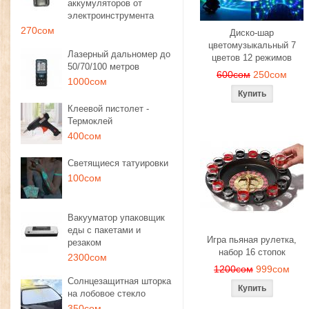
аккумуляторов от
электроинструмента
270сом
Диско-шар
цветомузыкальный 7
Лазерный дальномер до
цветов 12 режимов
50/70/100 метров
600сом
250сом
1000сом
Клеевой пистолет -
Термоклей
400сом
Светящиеся татуировки
100сом
Вакууматор упаковщик
еды с пакетами и
Игра пьяная рулетка,
резаком
набор 16 стопок
2300сом
1200сом
999сом
Солнцезащитная шторка
на лобовое стекло
350сом