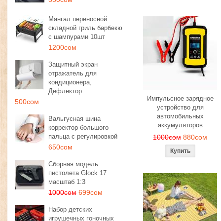
Мангал переносной
складной гриль барбекю
с шампурами 10шт
1200сом
Защитный экран
отражатель для
кондиционера,
Дефлектор
Импульсное зарядное
500сом
устройство для
автомобильных
Вальгусная шина
аккумуляторов
корректор большого
пальца с регулировкой
1000сом
880сом
650сом
Сборная модель
пистолета Glock 17
масштаб 1:3
1000сом
699сом
Набор детских
игрушечных гоночных