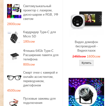
Светомузыкальный
проектор с лазером,
диско-шаром и RGB, УФ
светом
2800сом
Кардридер Type-C для
Micro SD
180сом
Видео домофон
беспроводной -
Видеоглазок
Флешка 64Gb Type-C
Расширение памяти для
2450сом
1600сом
телефона
800сом
Смарт очки с камерой и
онлайн ассистентом,
переводчиком,
диктофоном
4500сом
Пусковые зажимы для
подключения