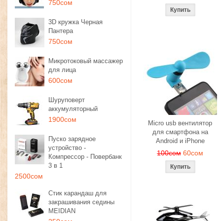
750сом
3D кружка Черная
Пантера
750сом
Микротоковый массажер
для лица
600сом
Шуруповерт
аккумуляторный
1900сом
Micro usb вентилятор
для смартфона на
Пуско зарядное
Android и iPhone
устройство -
100сом
60сом
Компрессор - Повербанк
3 в 1
2500сом
Стик карандаш для
закрашивания седины
MEIDIAN