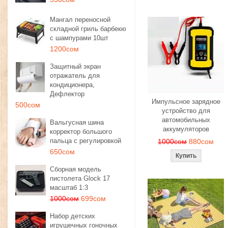
Мангал переносной
складной гриль барбекю
с шампурами 10шт
1200сом
Защитный экран
отражатель для
кондиционера,
Дефлектор
Импульсное зарядное
500сом
устройство для
автомобильных
Вальгусная шина
аккумуляторов
корректор большого
пальца с регулировкой
1000сом
880сом
650сом
Сборная модель
пистолета Glock 17
масштаб 1:3
1000сом
699сом
Набор детских
игрушечных гоночных