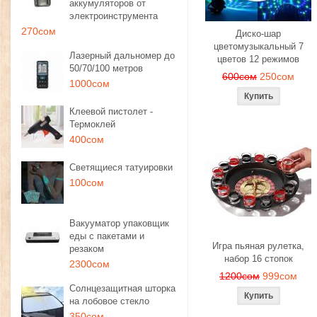
аккумуляторов от
электроинструмента
270сом
Диско-шар
цветомузыкальный 7
Лазерный дальномер до
цветов 12 режимов
50/70/100 метров
600сом
250сом
1000сом
Клеевой пистолет -
Термоклей
400сом
Светящиеся татуировки
100сом
Вакууматор упаковщик
еды с пакетами и
Игра пьяная рулетка,
резаком
набор 16 стопок
2300сом
1200сом
999сом
Солнцезащитная шторка
на лобовое стекло
350сом