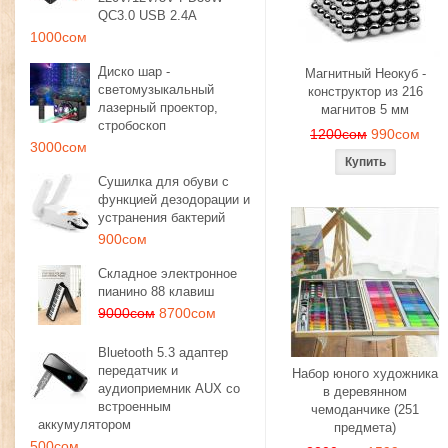
QC3.0 USB 2.4A
1000сом
Диско шар -
Магнитный Неокуб -
светомузыкальный
конструктор из 216
лазерный проектор,
магнитов 5 мм
стробоскоп
1200сом
990сом
3000сом
Сушилка для обуви с
функцией дезодорации и
устранения бактерий
900сом
Складное электронное
пианино 88 клавиш
9000сом
8700сом
Bluetooth 5.3 адаптер
передатчик и
Набор юного художника
аудиоприемник AUX со
в деревянном
встроенным
чемоданчике (251
аккумулятором
предмета)
500сом