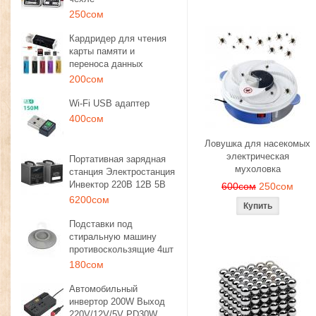
250сом
Кардридер для чтения
карты памяти и
переноса данных
200сом
Wi-Fi USB адаптер
400сом
Ловушка для насекомых
электрическая
Портативная зарядная
мухоловка
станция Электростанция
Инвектор 220В 12В 5В
600сом
250сом
6200сом
Подставки под
стиральную машину
противоскользящие 4шт
180сом
Автомобильный
инвертор 200W Выход
220V/12V/5V PD30W