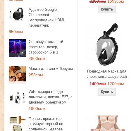
2200сом
1599сом
Адаптер Google
Chromecast
беспроводной HDMI
передатчик
950сом
Светомузыкальный
проектор, лазер,
стробоскоп 5 в 1
4800сом
Маска для сна + беруши
Подводная маска для
250сом
снорклинга Easybreath
1400сом
1200сом
WiFi камера в виде
лампочки, цоколь E27, с
двойным объективом
1900сом
Фонарь прожектор
аккумуляторный на
солнечной батарее