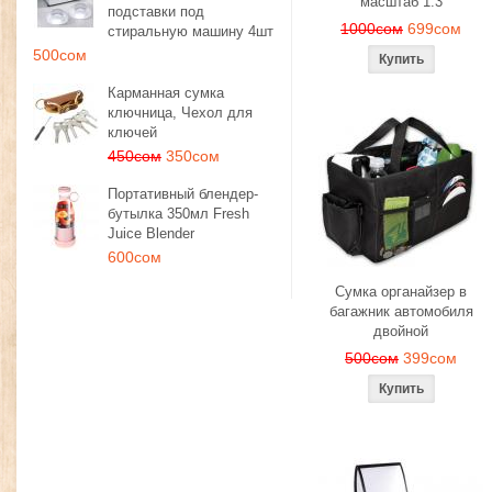
масштаб 1:3
подставки под
1000сом
699сом
стиральную машину 4шт
500сом
Карманная сумка
ключница, Чехол для
ключей
450сом
350сом
Портативный блендер-
бутылка 350мл Fresh
Juice Blender
600сом
Сумка органайзер в
багажник автомобиля
двойной
500сом
399сом