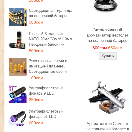
250сом
Светодиодная гирлянда
на солнечной батарее
500сом
Автомобильный
Газовый баллончик
ароматизатор вертолет
NATO 20мл/60мл/110мл
на солнечной батарее
Перцовый балончик
800сом
660сом
500сом
Электронные свечи с
имитацией пламени,
Светодиодные свечи
100сом
Ультрафиолетовый
фонарь 9 LED
250сом
Ультрафиолетовый
фонарь 51 LED
600сом
Ароматизатор Самолет
на солнечной батарее в