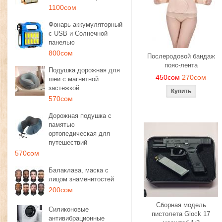
1100сом
Фонарь аккумуляторный
с USB и Солнечной
панелью
800сом
Послеродовой бандаж
пояс-лента
Подушка дорожная для
450сом
270сом
шеи с магнитной
застежкой
570сом
Дорожная подушка с
памятью
ортопедическая для
путешествий
570сом
Балаклава, маска с
лицом знаменитостей
200сом
Сборная модель
Силиконовые
пистолета Glock 17
антивибрационные