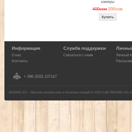
камеры
400сом
200сом
Информация
Служба поддержки
Личный
О нас
Связаться с нами
Личный 
Контакты
Рассылк
+ 996 (550) 107147
BIGMAG.KG - Магазин интересных и полезных вещей
©
2026
Сайт BIGMAG.KG но
без письменного разрешения автора - запрещено, и будет преследоваться по з