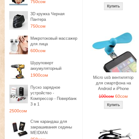
750сом
3D кружка Черная
Пантера
750сом
Микротоковый массажер
для лица
600сом
Шуруповерт
аккумуляторный
1900сом
Micro usb вентилятор
для смартфона на
Пуско зарядное
Android и iPhone
устройство -
100сом
60сом
Компрессор - Повербанк
3 в 1
2500сом
Стик карандаш для
закрашивания седины
MEIDIAN