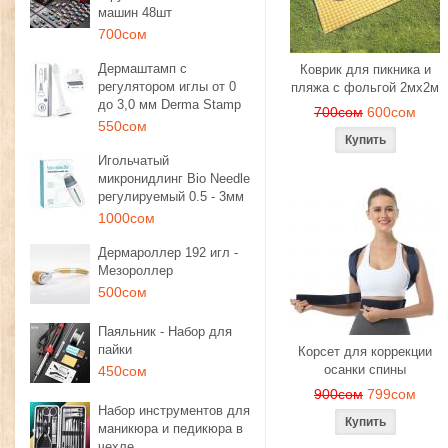
машин 48шт
700сом
Дермаштамп с
Коврик для пикника и
регулятором иглы от 0
пляжа с фольгой 2мх2м
до 3,0 мм Derma Stamp
700сом
600сом
550сом
Игольчатый
микронидлинг Bio Needle
регулируемый 0.5 - 3мм
1000сом
Дермароллер 192 игл -
Мезороллер
500сом
Паяльник - Набор для
пайки
Корсет для коррекции
осанки спины
450сом
900сом
799сом
Набор инструментов для
маникюра и педикюра в
чехле