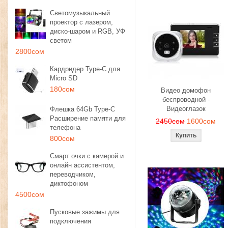
Светомузыкальный
проектор с лазером,
диско-шаром и RGB, УФ
светом
2800сом
Кардридер Type-C для
Micro SD
180сом
Видео домофон
беспроводной -
Видеоглазок
Флешка 64Gb Type-C
Расширение памяти для
2450сом
1600сом
телефона
800сом
Смарт очки с камерой и
онлайн ассистентом,
переводчиком,
диктофоном
4500сом
Пусковые зажимы для
подключения