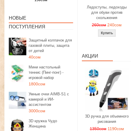
1350сом
1190сом
1000сом
Ледоступы, ледоходы
для обуви против
НОВЫЕ
скольжения
260сом
240сом
ПОСТУПЛЕНИЯ
Защитный колпачок для
газовой плиты, защита
от детей
АКЦИИ
40сом
Мини настольный
теннис (Пинг-понг) -
игровой набор
1800сом
Умные очки AIMB-S1 с
камерой и ИИ-
ассистентом
3000сом
3D ручка для объемного
3D кружка Чудо
рисования
Женщина
1350сом
1190сом