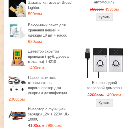
автомобиль
Зажигалка газовая Broad
Lighter.
650сом
499сом
500сом
Вакуумный пакет для
хранения вещей и
одежды 10 шт + насос
620сом
Детектор скрытой
проводки (труб, дерева,
металла) TH210
1400сом
Пароочиститель
отпариватель
Беспроводной
парогенератор для
голосовой домофон
уборки и дезинфекции
2200сом
1400сом
2300сом
Инвертор с функцией
зарядки 12V в 220V UL-
1000C
4100сом
2990сом