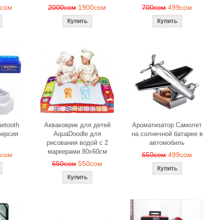
9сом
2000сом
1900сом
700сом
499сом
etooth
Акваковрик для детей
Ароматизатор Самолет
ерсия
AquaDoodle для
на солнечной батарее в
рисования водой с 2
автомобиль
маркерами 80х60см
0сом
650сом
499сом
650сом
550сом