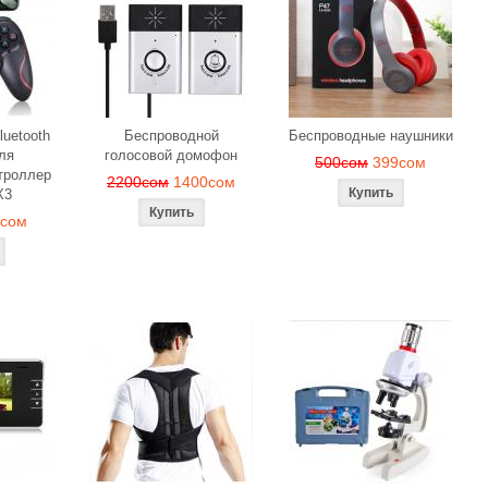
luetooth
Беспроводной
Беспроводные наушники
ля
голосовой домофон
500сом
399сом
троллер
2200сом
1400сом
X3
9сом