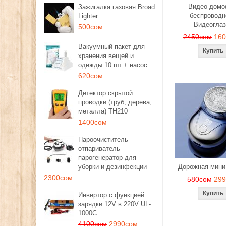
Видео дом
Зажигалка газовая Broad
беспроводн
Lighter.
Видеоглаз
500сом
2450сом
16
Вакуумный пакет для
хранения вещей и
одежды 10 шт + насос
620сом
Детектор скрытой
проводки (труб, дерева,
металла) TH210
1400сом
Пароочиститель
отпариватель
парогенератор для
уборки и дезинфекции
Дорожная мини
2300сом
580сом
29
Инвертор с функцией
зарядки 12V в 220V UL-
1000C
4100сом
2990сом