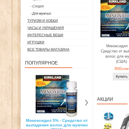
- Спорт
- Для мужчин
ТУРИЗМ И ХОББИ
ЧАСЫ И УКРАШЕНИЯ
ИНТЕРЕСНЫЕ ВЕЩИ
ИГРУШКИ
Миноксидил 
ВСЕ ТОВАРЫ МАГАЗИНА
Средство от вы
волос для м
(США)
ПОПУЛЯРНОЕ
800сом
АКЦИИ
% - Средство от
Суперсильный неодимовый
3D ручка дл
лос для мужчин
магнит
рисо