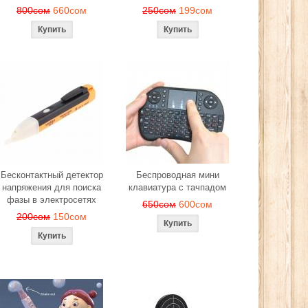
800сом
660сом
250сом
199сом
Бесконтактный детектор
Беспроводная мини
напряжения для поиска
клавиатура с тачпадом
фазы в электросетях
650сом
600сом
200сом
150сом