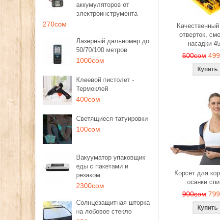
аккумуляторов от
электроинструмента
270сом
Качественный
отверток, см
Лазерный дальномер до
насадки 4
50/70/100 метров
600сом
49
1000сом
Клеевой пистолет -
Термоклей
400сом
Светящиеся татуировки
100сом
Вакууматор упаковщик
еды с пакетами и
Корсет для ко
резаком
осанки сп
2300сом
900сом
79
Солнцезащитная шторка
на лобовое стекло