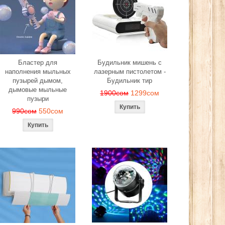
Бластер для
Будильник мишень с
наполнения мыльных
лазерным пистолетом -
пузырей дымом,
Будильник тир
дымовые мыльные
1900сом
1299сом
пузыри
990сом
550сом