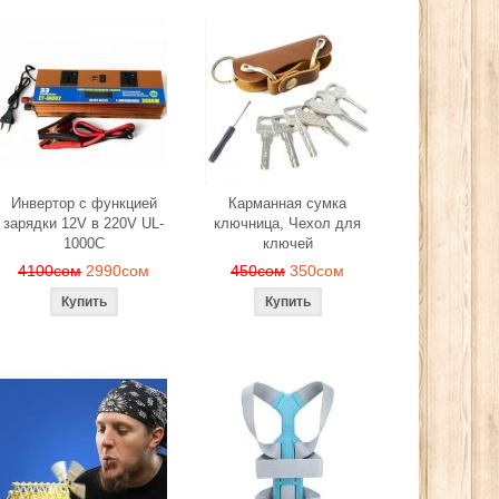
Инвертор с функцией
Карманная сумка
зарядки 12V в 220V UL-
ключница, Чехол для
1000C
ключей
4100сом
2990сом
450сом
350сом