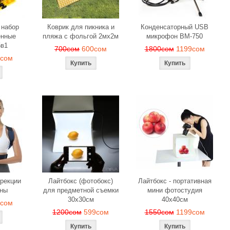
 набор
Коврик для пикника и
Конденсаторный USB
енные
пляжа с фольгой 2мх2м
микрофон BM-750
5в1
700сом
600сом
1800сом
1199сом
9сом
ррекции
Лайтбокс (фотобокс)
Лайтбокс - портативная
ины
для предметной съемки
мини фотостудия
30x30см
40x40см
9сом
1200сом
599сом
1550сом
1199сом