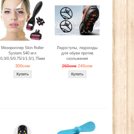
Мезороллер Skin Roller
Ледоступы, ледоходы
System 540 игл
для обуви против
0,3/0,5/0,75/1/1,5/1,75мм
скольжения
300сом
260сом
240сом
, лепестков
Эспандер фитнес резинка
Ледоступы, ле
нтического
тренажер (средняя нагрузка)
обуви против 