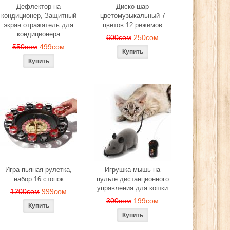
Дефлектор на
Диско-шар
кондиционер, Защитный
цветомузыкальный 7
экран отражатель для
цветов 12 режимов
кондиционера
600сом
250сом
550сом
499сом
Игра пьяная рулетка,
Игрушка-мышь на
набор 16 стопок
пульте дистанционного
управления для кошки
1200сом
999сом
300сом
199сом