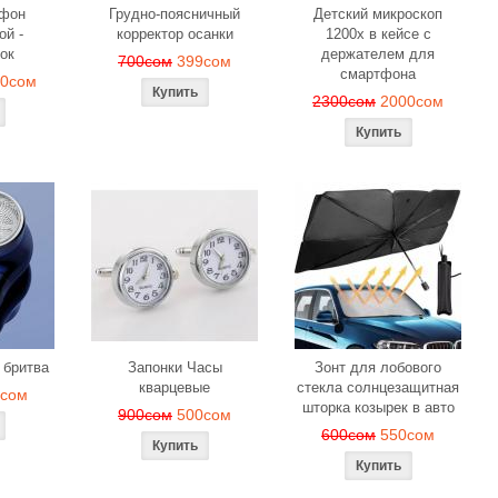
офон
Грудно-поясничный
Детский микроскоп
ой -
корректор осанки
1200x в кейсе с
ок
держателем для
700сом
399сом
смартфона
00сом
2300сом
2000сом
 бритва
Запонки Часы
Зонт для лобового
кварцевые
стекла солнцезащитная
9сом
шторка козырек в авто
900сом
500сом
600сом
550сом