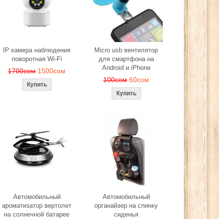
ра
280сом
260сом
24
ом
IP камера наблюдения
Micro usb вентилятор
поворотная Wi-Fi
для смартфона на
Android и iPhone
1700сом
1500сом
100сом
60сом
Автомобильный
Автомобильный
ароматизатор вертолет
органайзер на спинку
на солнечной батарее
сиденья