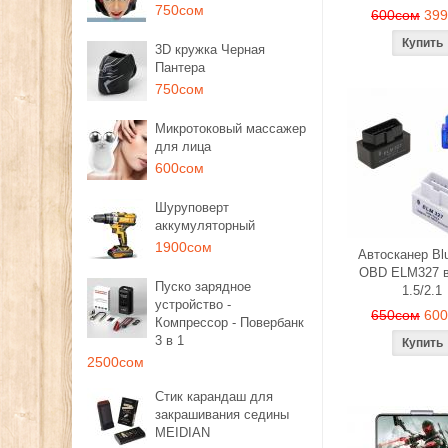
750сом
600сом
39
3D кружка Черная
Пантера
750сом
Микротоковый массажер
для лица
600сом
Шуруповерт
аккумуляторный
1900сом
Автосканер Blu
OBD ELM327 в
Пуско зарядное
1.5/2.1
устройство -
650сом
60
Компрессор - Повербанк
3 в 1
2500сом
Стик карандаш для
закрашивания седины
MEIDIAN