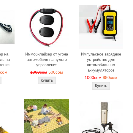
р на
Иммобилайзер от угона
Импульсное зарядное
ль на
автомобиля на пульте
устройство для
ления
управления
автомобильных
аккумуляторов
0сом
1000сом
500сом
1000сом
880сом