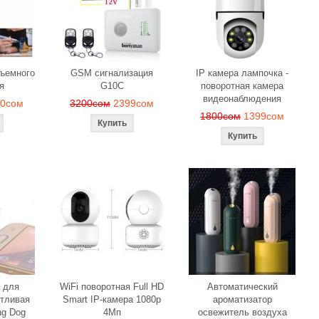
вече
1190сом
1000сом
150с
бъемного
GSM сигнализация
IP камера лампочка -
я
G10C
поворотная камера
видеонаблюдения
90сом
3200сом
2399сом
1800сом
1399сом
 для
WiFi поворотная Full HD
Автоматический
тливая
Smart IP-камера 1080p
ароматизатор
ng Dog
4Мп
освежитель воздуха