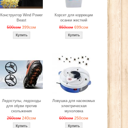
Конструктор Wind Power
Корсет для коррекции
Beast
осанки жесткий
500сом
399сом
850сом
699сом
Ледоступы, ледоходы
Ловушка для насекомых
для обуви против
электрическая
скольжения
мухоловка
260сом
240сом
600сом
250сом