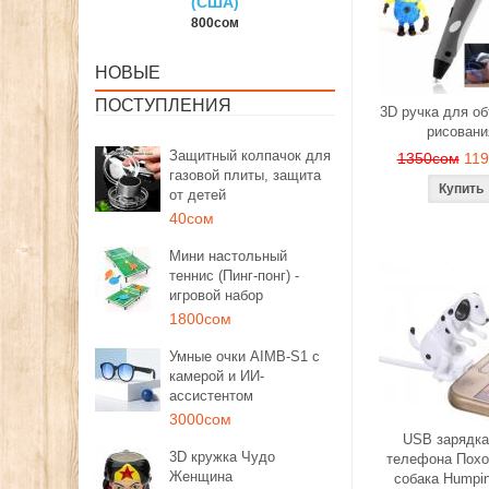
США)
150сом
1350сом
00сом
НОВЫЕ
ПОСТУПЛЕНИЯ
3D ручка для о
рисовани
Защитный колпачок для
1350сом
11
газовой плиты, защита
от детей
40сом
Мини настольный
теннис (Пинг-понг) -
игровой набор
1800сом
Умные очки AIMB-S1 с
камерой и ИИ-
ассистентом
3000сом
USB зарядка
3D кружка Чудо
телефона Похо
Женщина
собака Humpi