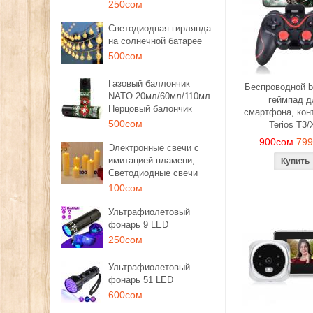
250сом
Светодиодная гирлянда
на солнечной батарее
500сом
Газовый баллончик
Беспроводной b
NATO 20мл/60мл/110мл
геймпад д
Перцовый балончик
смартфона, кон
500сом
Terios T3/
900сом
79
Электронные свечи с
имитацией пламени,
Светодиодные свечи
100сом
Ультрафиолетовый
фонарь 9 LED
250сом
Ультрафиолетовый
фонарь 51 LED
600сом