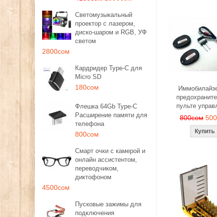
Светомузыкальный
проектор с лазером,
диско-шаром и RGB, УФ
светом
2800сом
Кардридер Type-C для
Micro SD
180сом
Иммобилайзе
предохраните
пульте управ
Флешка 64Gb Type-C
Расширение памяти для
800сом
50
телефона
800сом
Смарт очки с камерой и
онлайн ассистентом,
переводчиком,
диктофоном
4500сом
Пусковые зажимы для
подключения