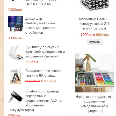
QC3.0 USB 2.4A
1000сом
Диско шар -
Магнитный Неокуб -
светомузыкальный
конструктор из 216
лазерный проектор,
магнитов 5 мм
стробоскоп
1200сом
990сом
3000сом
Сушилка для обуви с
функцией дезодорации и
устранения бактерий
900сом
Складное электронное
пианино 88 клавиш
9000сом
8700сом
Bluetooth 5.3 адаптер
передатчик и
Набор юного художника
аудиоприемник AUX со
в деревянном
встроенным
чемоданчике (251
аккумулятором
предмета)
500сом