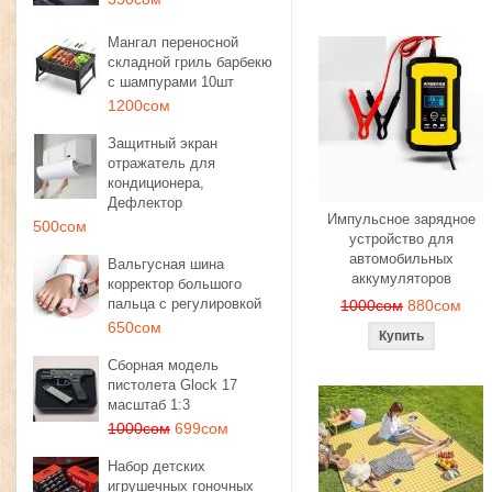
Мангал переносной
складной гриль барбекю
с шампурами 10шт
1200сом
Защитный экран
отражатель для
кондиционера,
Дефлектор
Импульсное зарядное
500сом
устройство для
автомобильных
Вальгусная шина
аккумуляторов
корректор большого
пальца с регулировкой
1000сом
880сом
650сом
Сборная модель
пистолета Glock 17
масштаб 1:3
1000сом
699сом
Набор детских
игрушечных гоночных