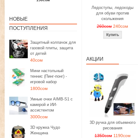
1350сом
1190сом
1000сом
Ледоступы, ледоходы
для обуви против
НОВЫЕ
скольжения
260сом
240сом
ПОСТУПЛЕНИЯ
Защитный колпачок для
газовой плиты, защита
от детей
АКЦИИ
40сом
Мини настольный
теннис (Пинг-понг) -
игровой набор
1800сом
Умные очки AIMB-S1 с
камерой и ИИ-
ассистентом
3000сом
3D ручка для объемного
3D кружка Чудо
рисования
Женщина
1350сом
1190сом