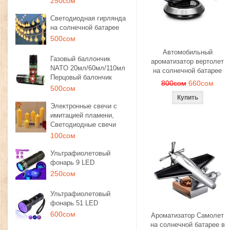
250сом
Светодиодная гирлянда
на солнечной батарее
500сом
Автомобильный
Газовый баллончик
ароматизатор вертолет
NATO 20мл/60мл/110мл
на солнечной батарее
Перцовый балончик
800сом
660сом
500сом
Электронные свечи с
имитацией пламени,
Светодиодные свечи
100сом
Ультрафиолетовый
фонарь 9 LED
250сом
Ультрафиолетовый
фонарь 51 LED
600сом
Ароматизатор Самолет
на солнечной батарее в