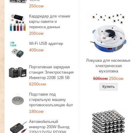
250сом
Кардридер для чтения
карты памяти и
переноса данных
200сом
Wi-Fi USB адаптер
400сом
Ловушка для насекомых
электрическая
Портативная зарядная
мухоловка
станция Электростанция
Инвектор 220В 12В 5В
600сом
250сом
6200сом
Подставки под
стиральную машину
противоскользящие 4шт
180сом
Автомобильный
инвертор 200W Выход
220V/12V/5V PD30W