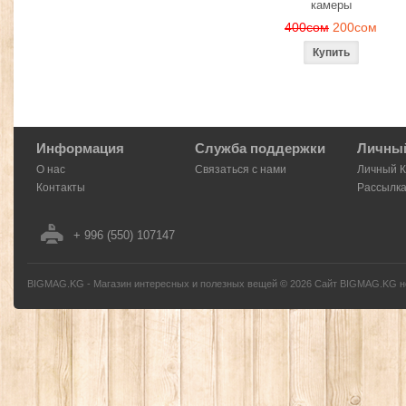
камеры
400сом
200сом
Информация
Служба поддержки
Личный
О нас
Связаться с нами
Личный 
Контакты
Рассылк
+ 996 (550) 107147
BIGMAG.KG - Магазин интересных и полезных вещей
©
2026
Сайт BIGMAG.KG но
без письменного разрешения автора - запрещено, и будет преследоваться по з