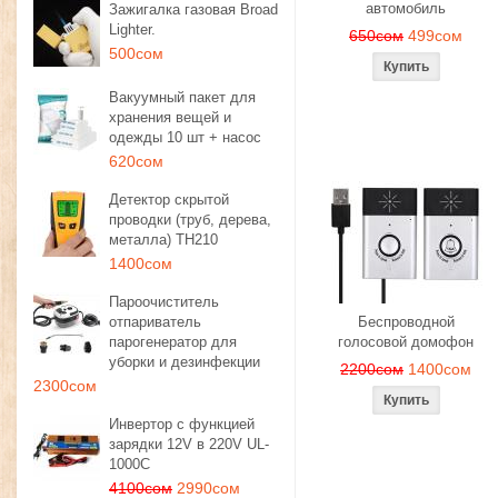
автомобиль
Зажигалка газовая Broad
Lighter.
650сом
499сом
500сом
Вакуумный пакет для
хранения вещей и
одежды 10 шт + насос
620сом
Детектор скрытой
проводки (труб, дерева,
металла) TH210
1400сом
Пароочиститель
отпариватель
Беспроводной
парогенератор для
голосовой домофон
уборки и дезинфекции
2200сом
1400сом
2300сом
Инвертор с функцией
зарядки 12V в 220V UL-
1000C
4100сом
2990сом