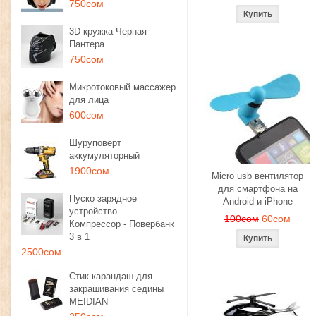
750сом
3D кружка Черная
Пантера
750сом
Микротоковый массажер
для лица
600сом
Шуруповерт
аккумуляторный
1900сом
Micro usb вентилятор
для смартфона на
Пуско зарядное
Android и iPhone
устройство -
100сом
60сом
Компрессор - Повербанк
3 в 1
2500сом
Стик карандаш для
закрашивания седины
MEIDIAN