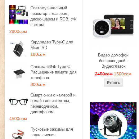
Светомузыкальный
проектор с лазером,
диско-шаром и RGB, УФ
светом
2800сом
Кардридер Type-C для
Micro SD
180сом
Видео домофон
беспроводной -
Видеоглазок
Флешка 64Gb Type-C
Расширение памяти для
2450сом
1600сом
телефона
800сом
Смарт очки с камерой и
онлайн ассистентом,
переводчиком,
диктофоном
4500сом
Пусковые зажимы для
подключения