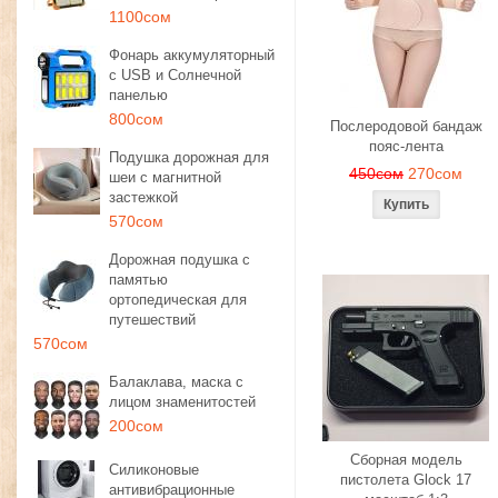
1100сом
Фонарь аккумуляторный
с USB и Солнечной
панелью
800сом
Послеродовой бандаж
пояс-лента
Подушка дорожная для
450сом
270сом
шеи с магнитной
застежкой
570сом
Дорожная подушка с
памятью
ортопедическая для
путешествий
570сом
Балаклава, маска с
лицом знаменитостей
200сом
Сборная модель
Силиконовые
пистолета Glock 17
антивибрационные