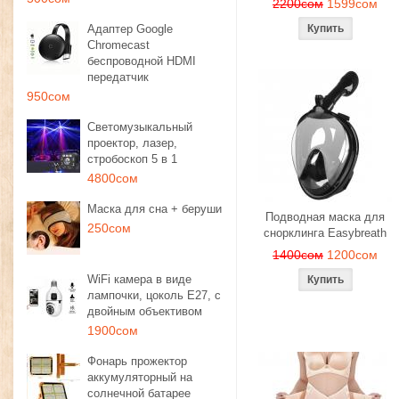
2200сом
1599сом
Адаптер Google
Chromecast
беспроводной HDMI
передатчик
950сом
Светомузыкальный
проектор, лазер,
стробоскоп 5 в 1
4800сом
Маска для сна + беруши
Подводная маска для
250сом
снорклинга Easybreath
1400сом
1200сом
WiFi камера в виде
лампочки, цоколь E27, с
двойным объективом
1900сом
Фонарь прожектор
аккумуляторный на
солнечной батарее