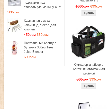
масштаб 1:3
подставки под
1000сом
699сом
стиральную машину 4шт
500сом
Карманная сумка
ключница, Чехол для
ключей
450сом
350сом
Портативный блендер-
бутылка 350мл Fresh
Juice Blender
600сом
Сумка органайзер в
багажник автомобиля
двойной
500сом
399сом