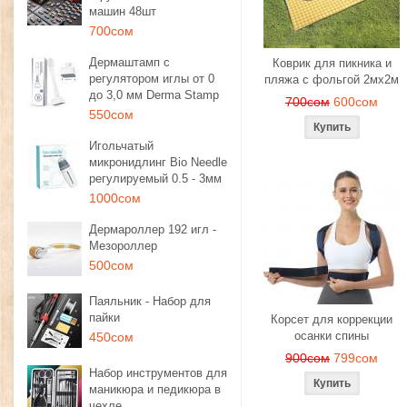
машин 48шт
700сом
Дермаштамп с
Коврик для пикника и
регулятором иглы от 0
пляжа с фольгой 2мх2м
до 3,0 мм Derma Stamp
700сом
600сом
550сом
Игольчатый
микронидлинг Bio Needle
регулируемый 0.5 - 3мм
1000сом
Дермароллер 192 игл -
Мезороллер
500сом
Паяльник - Набор для
пайки
Корсет для коррекции
осанки спины
450сом
900сом
799сом
Набор инструментов для
маникюра и педикюра в
чехле