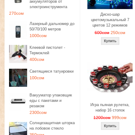
аккумуляторов от
электроинструмента
270сом
Диско-шар
цветомузыкальный 7
Лазерный дальномер до
цветов 12 режимов
50/70/100 метров
600сом
250сом
1000сом
Клеевой пистолет -
Термоклей
400сом
Светящиеся татуировки
100сом
Вакууматор упаковщик
еды с пакетами и
Игра пьяная рулетка,
резаком
набор 16 стопок
2300сом
1200сом
999сом
Солнцезащитная шторка
на лобовое стекло
350сом