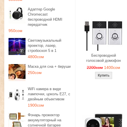
Адаптер Google
Chromecast
беспроводной HDMI
передатчик
950сом
Светомузыкальный
проектор, лазер,
стробоскоп 5 в 1
Беспроводной
4800сом
голосовой домофон
Маска для сна + беруши
2200сом
1400сом
250сом
WiFi камера в виде
лампочки, цоколь E27, с
двойным объективом
1900сом
Фонарь прожектор
аккумуляторный на
солнечной батарее