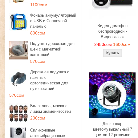
1100сом
Фонарь аккумуляторный
с USB и Солнечной
Видео домофон
панелью
беспроводной -
800сом
Видеоглазок
Подушка дорожная для
2450сом
1600сом
шеи с магнитной
застежкой
570сом
Дорожная подушка с
памятью
ортопедическая для
путешествий
570сом
Балаклава, маска с
лицом знаменитостей
200сом
Диско-шар
цветомузыкальный 7
Силиконовые
цветов 12 режимов
антивибрационные