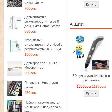
машин 48шт
700сом
Дермаштамп с
регулятором иглы от 0
АКЦИИ
до 3,0 мм Derma Stamp
550сом
Игольчатый
микронидлинг Bio Needle
регулируемый 0.5 - 3мм
1000сом
Дермароллер 192 игл -
Мезороллер
500сом
3D ручка для объемного
рисования
Паяльник - Набор для
1350сом
1190сом
пайки
450сом
Набор инструментов для
маникюра и педикюра в
чехле