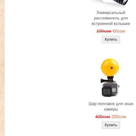
Универсальный
рассеиватель для
встроенной вспышки
100сом
60сом
Шар поплавок для экшн
камеры
400сом
200сом