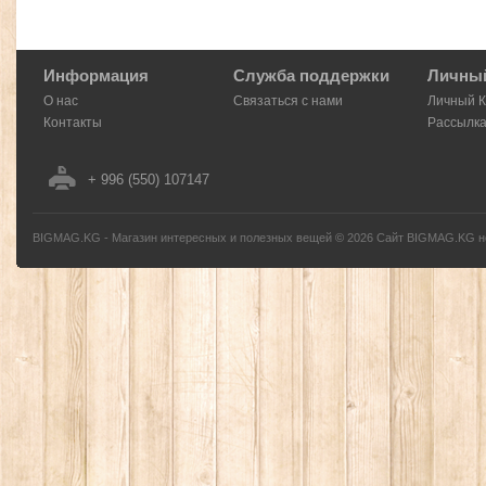
Информация
Служба поддержки
Личный
О нас
Связаться с нами
Личный 
Контакты
Рассылк
+ 996 (550) 107147
BIGMAG.KG - Магазин интересных и полезных вещей
©
2026
Сайт BIGMAG.KG но
без письменного разрешения автора - запрещено, и будет преследоваться по з