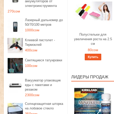
аккумуляторов от
электроинструмента
270сом
Лазерный дальномер до
50/70/100 метров
1000сом
Полустельки для
увеличения роста на 2.5
Клеевой пистолет -
см
Термоклей
80сом
400сом
Купить
Светящиеся татуировки
100сом
ЛИДЕРЫ ПРОДАЖ
Вакууматор упаковщик
еды с пакетами и
резаком
2300сом
Солнцезащитная шторка
на лобовое стекло
350сом