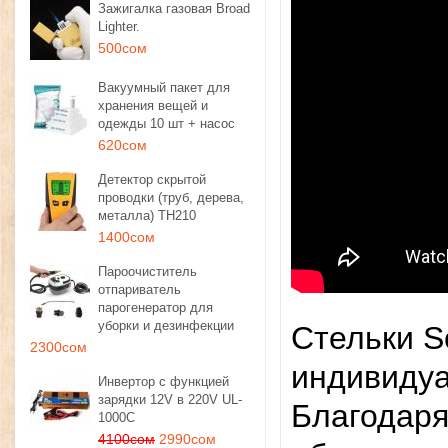
Зажигалка газовая Broad
Lighter.
500сом
Вакуумный пакет для
хранения вещей и
одежды 10 шт + насос
620сом
Детектор скрытой
проводки (труб, дерева,
металла) TH210
1400сом
Пароочиститель
отпариватель
парогенератор для
уборки и дезинфекции
Стельки Sc
2300сом
индивидуа
Инвертор с функцией
зарядки 12V в 220V UL-
Благодаря
1000C
4100сом
2990сом