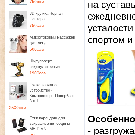
750сом
на сустав
ежедневно
3D кружка Черная
Пантера
усталости 
750сом
спортом и
Микротоковый массажер
для лица
600сом
Шуруповерт
аккумуляторный
1900сом
Пуско зарядное
устройство -
Компрессор - Повербанк
3 в 1
2500сом
Особенно
Стик карандаш для
закрашивания седины
- разгруж
MEIDIAN