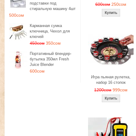
подставки под
600сом
250сом
стиральную машину 4шт
500сом
Карманная сумка
ключница, Чехол для
ключей
450сом
350сом
Портативный блендер-
бутылка 350мл Fresh
Juice Blender
600сом
Игра пьяная рулетка,
набор 16 стопок
1200сом
999сом