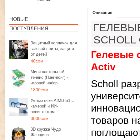
1350сом
1190сом
1000сом
Описание
НОВЫЕ
ГЕЛЕВЫЕ
ПОСТУПЛЕНИЯ
SCHOLL 
Защитный колпачок для
газовой плиты, защита
Гелевые с
от детей
40сом
Activ
Мини настольный
теннис (Пинг-понг) -
Scholl ра
игровой набор
1800сом
университ
Умные очки AIMB-S1 с
инновацио
камерой и ИИ-
ассистентом
товаров н
3000сом
3D кружка Чудо
поглощают
Женщина