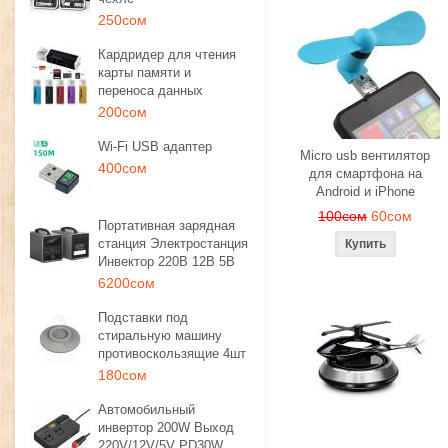
250сом
Кардридер для чтения
карты памяти и
переноса данных
200сом
Wi-Fi USB адаптер
Micro usb вентилятор
400сом
для смартфона на
Android и iPhone
100сом
60сом
Портативная зарядная
станция Электростанция
Инвектор 220В 12В 5В
6200сом
Подставки под
стиральную машину
противоскользящие 4шт
180сом
Автомобильный
инвертор 200W Выход
220V/12V/5V PD30W