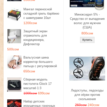
Мангал переносной
складной гриль барбекю
Миноксидил 5% -
с шампурами 10шт
Средство от выпадения
1200сом
волос для мужчин
(США)
Защитный экран
800сом
отражатель для
кондиционера,
Дефлектор
500сом
Вальгусная шина
корректор большого
пальца с регулировкой
650сом
Сборная модель
пистолета Glock 17
масштаб 1:3
Ледоступы, ледоходы
1000сом
699сом
для обуви против
скольжения
Набор детских
260сом
240сом
игрушечных гоночных