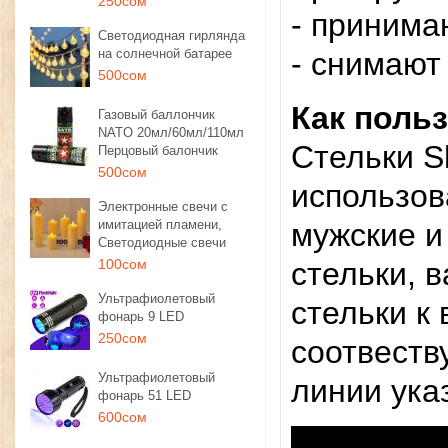
250сом
- принима
Светодиодная гирлянда
на солнечной батарее
- снимают
500сом
Как поль
Газовый баллончик
NATO 20мл/60мл/110мл
Стельки Sh
Перцовый балончик
500сом
использов
Электронные свечи с
имитацией пламени,
мужские и
Светодиодные свечи
100сом
стельки, 
Ультрафиолетовый
стельки к
фонарь 9 LED
250сом
соотвеств
Ультрафиолетовый
линии ука
фонарь 51 LED
600сом