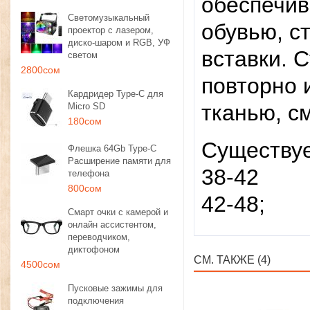
обеспечи
Светомузыкальный
обувью, с
проектор с лазером,
диско-шаром и RGB, УФ
вставки. 
светом
2800сом
повторно 
Кардридер Type-C для
тканью, с
Micro SD
180сом
Существуе
Флешка 64Gb Type-C
Расширение памяти для
38-42
телефона
800сом
42-48;
Смарт очки с камерой и
онлайн ассистентом,
переводчиком,
диктофоном
СМ. ТАКЖЕ (4)
4500сом
Пусковые зажимы для
подключения