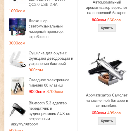
Автомобильный
QC3.0 USB 2.4A
ароматизатор вертолет
1000сом
на солнечной батарее
800сом
660сом
Диско шар -
светомузыкальный
лазерный проектор,
стробоскоп
3000сом
Сушилка для обуви с
функцией дезодорации и
устранения бактерий
900сом
Складное электронное
пианино 88 клавиш
9000сом
8700сом
Ароматизатор Самолет
на солнечной батарее в
Bluetooth 5.3 адаптер
автомобиль
передатчик и
650сом
499сом
аудиоприемник AUX со
встроенным
аккумулятором
500сом