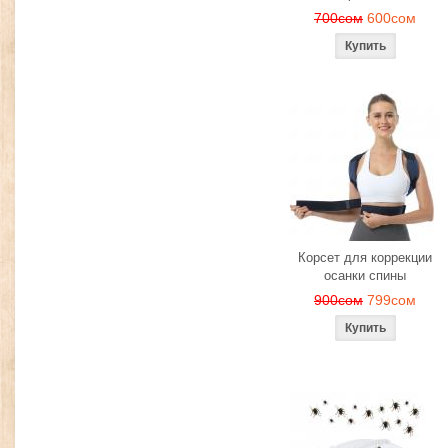
700сом
600сом
Корсет для коррекции
осанки спины
900сом
799сом