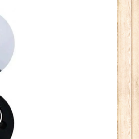
вечера
280сом
150сом