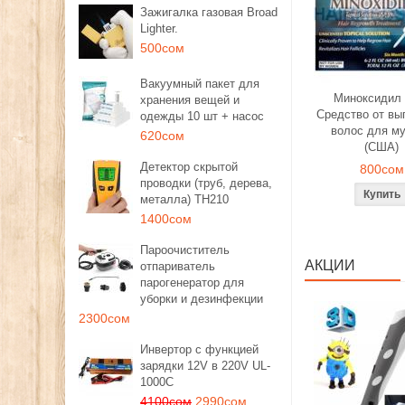
Зажигалка газовая Broad
Lighter.
500сом
Вакуумный пакет для
Миноксидил 
хранения вещей и
Средство от вы
одежды 10 шт + насос
волос для м
620сом
(США)
Детектор скрытой
800сом
проводки (труб, дерева,
металла) TH210
1400сом
Пароочиститель
АКЦИИ
отпариватель
парогенератор для
уборки и дезинфекции
2300сом
Инвертор с функцией
зарядки 12V в 220V UL-
1000C
4100сом
2990сом