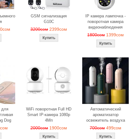
бъемного
GSM сигнализация
IP камера лампочка -
я
G10C
поворотная камера
видеонаблюдения
90сом
3200сом
2399сом
1800сом
1399сом
 для
WiFi поворотная Full HD
Автоматический
тливая
Smart IP-камера 1080p
ароматизатор
ng Dog
4Мп
освежитель воздуха
9сом
2000сом
1900сом
700сом
499сом