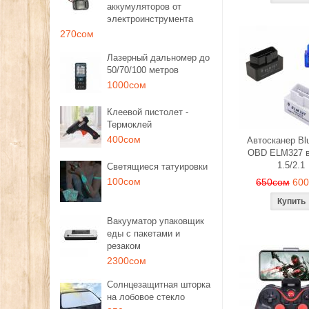
аккумуляторов от
электроинструмента
270сом
Лазерный дальномер до
50/70/100 метров
1000сом
Клеевой пистолет -
Термоклей
400сом
Автосканер Blu
OBD ELM327 в
1.5/2.1
Светящиеся татуировки
100сом
650сом
60
Вакууматор упаковщик
еды с пакетами и
резаком
2300сом
Солнцезащитная шторка
на лобовое стекло