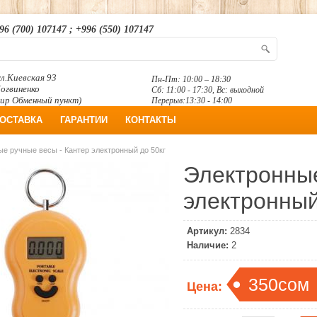
96 (700) 107147 ; +996 (550) 107147
л.Киевская 93
Пн-Пт: 10:00 – 18:30
Логвиненко
Сб: 11:00 - 17:30, Вс: выходной
ир Обменный пункт)
Перерыв:13:30 - 14:00
ОСТАВКА
ГАРАНТИИ
КОНТАКТЫ
е ручные весы - Кантер электронный до 50кг
Электронные
электронный
Артикул:
2834
Наличие:
2
350сом
Цена: