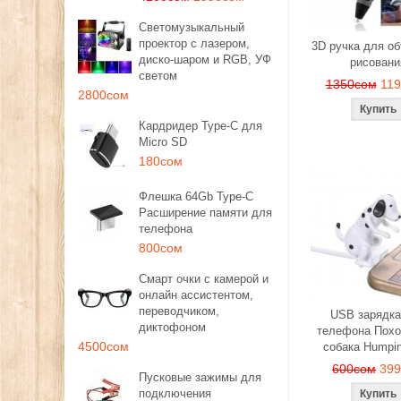
Светомузыкальный
проектор с лазером,
3D ручка для о
диско-шаром и RGB, УФ
рисовани
светом
1350сом
11
2800сом
Кардридер Type-C для
Micro SD
180сом
Флешка 64Gb Type-C
Расширение памяти для
телефона
800сом
Смарт очки с камерой и
онлайн ассистентом,
переводчиком,
USB зарядка
диктофоном
телефона Похо
4500сом
собака Humpi
600сом
39
Пусковые зажимы для
подключения