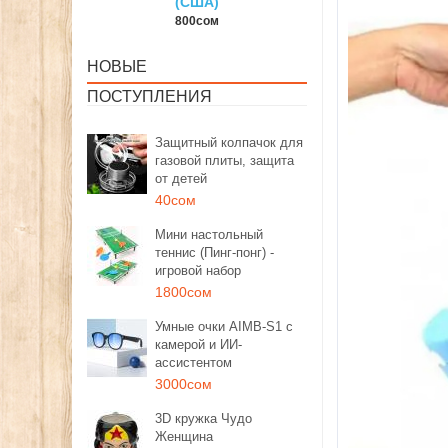
(США)
150сом
800сом
НОВЫЕ
ПОСТУПЛЕНИЯ
Защитный колпачок для
газовой плиты, защита
от детей
40сом
Мини настольный
теннис (Пинг-понг) -
игровой набор
1800сом
Умные очки AIMB-S1 с
камерой и ИИ-
ассистентом
3000сом
3D кружка Чудо
Женщина