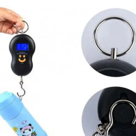
1350сом
1190сом
1000сом