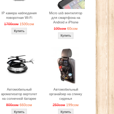
IP камера наблюдения
Micro usb вентилятор
поворотная Wi-Fi
для смартфона на
Android и iPhone
1700сом
1500сом
100сом
60сом
Автомобильный
Автомобильный
ароматизатор вертолет
органайзер на спинку
на солнечной батарее
сиденья
800сом
660сом
250сом
199сом