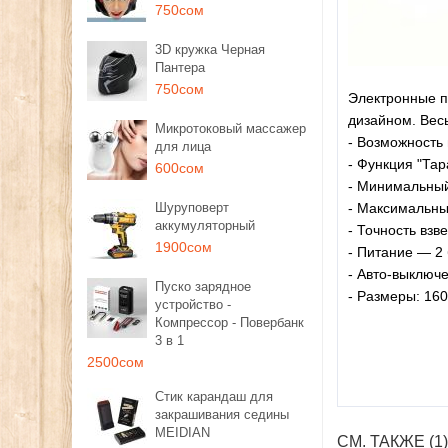
750сом
3D кружка Черная
Пантера
750сом
Электронные п
дизайном. Вес
Микротоковый массажер
- Возможность 
для лица
- Функция "Тар
600сом
- Минимальный
Шуруповерт
- Максимальный
аккумуляторный
- Точность вз
1900сом
- Питание ― 2 
- Авто-выключ
Пуско зарядное
- Размеры: 1
устройство -
Компрессор - Повербанк
3 в 1
2500сом
Стик карандаш для
закрашивания седины
MEIDIAN
СМ. ТАКЖЕ (1)