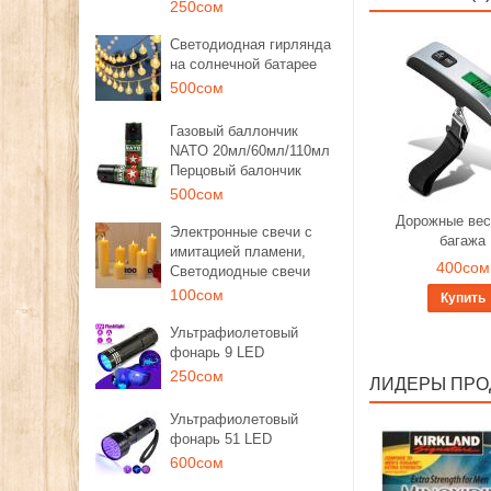
250сом
Светодиодная гирлянда
на солнечной батарее
500сом
Газовый баллончик
NATO 20мл/60мл/110мл
Перцовый балончик
500сом
Дорожные вес
Электронные свечи с
багажа
имитацией пламени,
400сом
Светодиодные свечи
100сом
Купить
Ультрафиолетовый
фонарь 9 LED
250сом
ЛИДЕРЫ ПР
Ультрафиолетовый
фонарь 51 LED
600сом