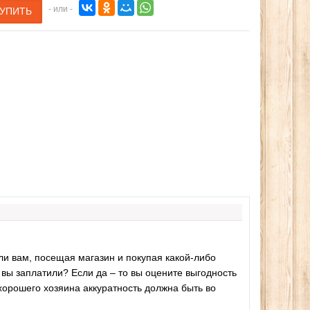
- или -
ли вам, посещая магазин и покупая какой-либо
о вы заплатили? Если да – то вы оцените выгодность
 хорошего хозяина аккуратность должна быть во
oppik
Наборы свечей, лепестков
Эспандер фитнес рез
роз для романтического
тренажер (средняя нагр