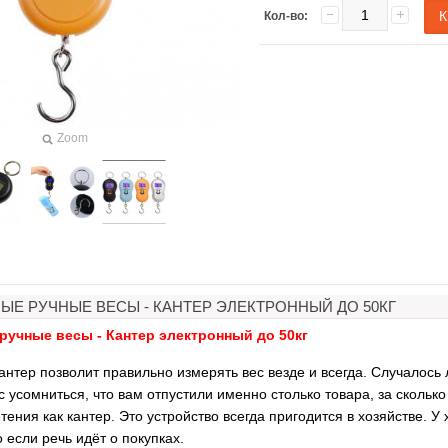
Кол-во:
Zoom
ЫЕ РУЧНЫЕ ВЕСЫ - КАНТЕР ЭЛЕКТРОННЫЙ ДО 50КГ
ручные весы - Кантер электронный до 50кг
нтер позволит правильно измерять вес везде и всегда. Случалось 
с усомниться, что вам отпустили именно столько товара, за скольк
тения как кантер. Это устройство всегда пригодится в хозяйстве. У
имовый
3D ручка для объемного
Загуститель волос T
рисования
27гр
 если речь идёт о покупках.