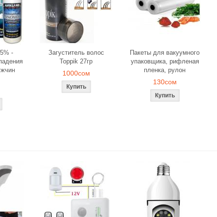
5% -
Загуститель волос
Пакеты для вакуумного
падения
Toppik 27гр
упаковщика, рифленая
ужчин
пленка, рулон
1000сом
130сом