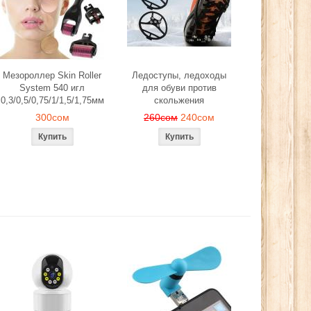
Мезороллер Skin Roller
Ледоступы, ледоходы
System 540 игл
для обуви против
0,3/0,5/0,75/1/1,5/1,75мм
скольжения
300сом
260сом
240сом