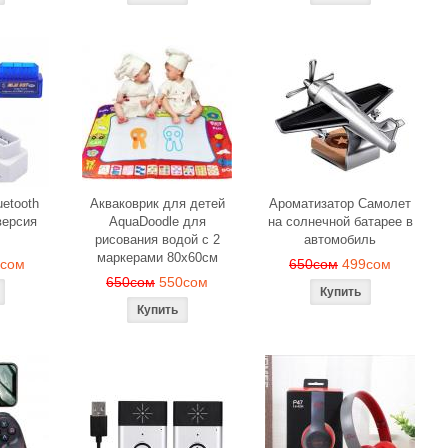
etooth
Акваковрик для детей
Ароматизатор Самолет
ерсия
AquaDoodle для
на солнечной батарее в
рисования водой с 2
автомобиль
маркерами 80х60см
0сом
650сом
499сом
650сом
550сом