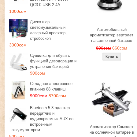
QC3.0 USB 2.4A
1000сом
Диско шар -
светомузыкальный
Автомобильный
лазерный проектор,
ароматизатор вертолет
стробоскоп
на солнечной батарее
3000сом
800сом
660сом
Сушилка для обуви с
функцией дезодорации и
устранения бактерий
900сом
Складное электронное
пианино 88 клавиш
9000сом
8700сом
Bluetooth 5.3 адаптер
передатчик и
аудиоприемник AUX со
встроенным
Ароматизатор Самолет
аккумулятором
на солнечной батарее в
500сом