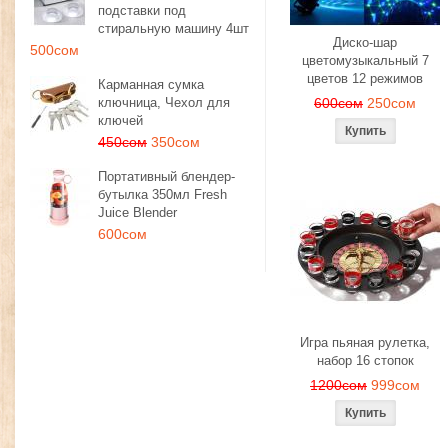
подставки под
стиральную машину 4шт
Диско-шар
500сом
цветомузыкальный 7
цветов 12 режимов
Карманная сумка
ключница, Чехол для
600сом
250сом
ключей
450сом
350сом
Портативный блендер-
бутылка 350мл Fresh
Juice Blender
600сом
Игра пьяная рулетка,
набор 16 стопок
1200сом
999сом