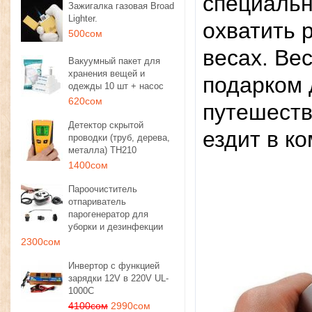
специальн
Зажигалка газовая Broad
Lighter.
охватить 
500сом
весах. Ве
Вакуумный пакет для
хранения вещей и
подарком 
одежды 10 шт + насос
620сом
путешеств
Детектор скрытой
ездит в к
проводки (труб, дерева,
металла) TH210
1400сом
Пароочиститель
отпариватель
парогенератор для
уборки и дезинфекции
2300сом
Инвертор с функцией
зарядки 12V в 220V UL-
1000C
4100сом
2990сом