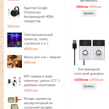
автомобиль
650сом
499сом
Адаптер Google
Chromecast
беспроводной HDMI
передатчик
950сом
Светомузыкальный
проектор, лазер,
стробоскоп 5 в 1
4800сом
Маска для сна + беруши
250сом
Беспроводной
голосовой домофон
WiFi камера в виде
2200сом
1400сом
лампочки, цоколь E27, с
двойным объективом
1900сом
Фонарь прожектор
аккумуляторный на
солнечной батарее