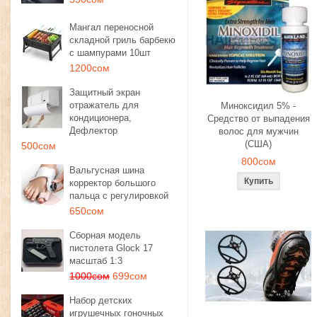
Мангал переносной
складной гриль барбекю
с шампурами 10шт
1200сом
Защитный экран
отражатель для
Миноксидил 5% -
кондиционера,
Средство от выпадения
Дефлектор
волос для мужчин
(США)
500сом
800сом
Вальгусная шина
корректор большого
пальца с регулировкой
650сом
Сборная модель
пистолета Glock 17
масштаб 1:3
1000сом
699сом
Набор детских
игрушечных гоночных