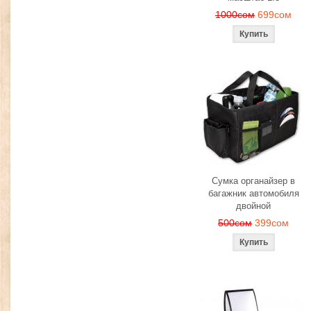
1000сом
699сом
Сумка органайзер в
багажник автомобиля
двойной
500сом
399сом