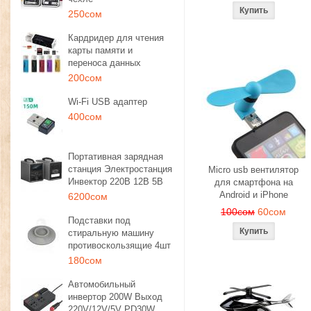
250сом
Кардридер для чтения
карты памяти и
переноса данных
200сом
Wi-Fi USB адаптер
400сом
Портативная зарядная
станция Электростанция
Micro usb вентилятор
Инвектор 220В 12В 5В
для смартфона на
Android и iPhone
6200сом
100сом
60сом
Подставки под
стиральную машину
противоскользящие 4шт
180сом
Автомобильный
инвертор 200W Выход
220V/12V/5V PD30W