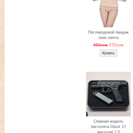
Послеродовой бандаж
пояс-лента
450сом
270сом
Сборная модель
пистолета Glock 17
масштаб 1:3