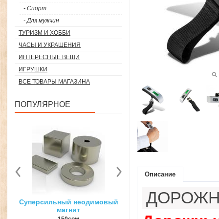
- Спорт
- Для мужчин
ТУРИЗМ И ХОББИ
ЧАСЫ И УКРАШЕНИЯ
ИНТЕРЕСНЫЕ ВЕЩИ
ИГРУШКИ
ВСЕ ТОВАРЫ МАГАЗИНА
ПОПУЛЯРНОЕ
Описание
ДОРОЖН
вый
3D ручка для объемного
Загуститель волос Toppi
рисования
27гр