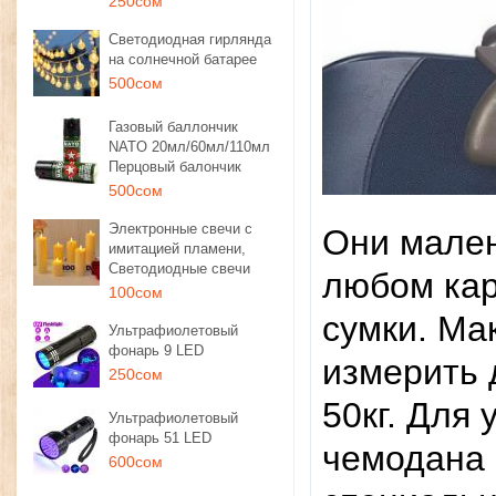
250сом
Светодиодная гирлянда
на солнечной батарее
500сом
Газовый баллончик
NATO 20мл/60мл/110мл
Перцовый балончик
500сом
Электронные свечи с
Они мален
имитацией пламени,
Светодиодные свечи
любом ка
100сом
сумки. Ма
Ультрафиолетовый
фонарь 9 LED
измерить 
250сом
50кг. Для
Ультрафиолетовый
фонарь 51 LED
чемодана 
600сом