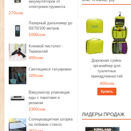
аккумуляторов от
электроинструмента
270сом
Лазерный дальномер до
50/70/100 метров
1000сом
Клеевой пистолет -
Термоклей
400сом
Дорожная сумка-
органайзер для
Светящиеся татуировки
туалетных
100сом
принадлежностей
400сом
Купить
Вакууматор упаковщик
еды с пакетами и
резаком
2300сом
ЛИДЕРЫ ПРОДАЖ
Солнцезащитная шторка
на лобовое стекло
350сом