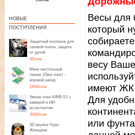
Дорожные
1350сом
1190сом
1000сом
Весы для 
НОВЫЕ
который н
ПОСТУПЛЕНИЯ
собираете
Защитный колпачок для
газовой плиты, защита
командиро
от детей
40сом
весу Ваше
Мини настольный
используй
теннис (Пинг-понг) -
игровой набор
имеют ЖК 
1800сом
Для удобн
Умные очки AIMB-S1 с
камерой и ИИ-
ассистентом
континент
3000сом
или фунта
3D кружка Чудо
Женщина