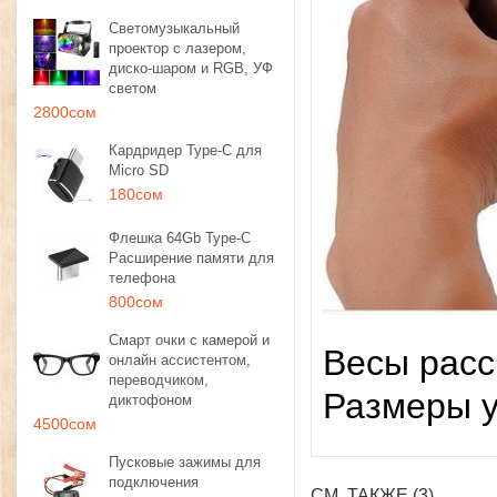
Светомузыкальный
проектор с лазером,
диско-шаром и RGB, УФ
светом
2800сом
Кардридер Type-C для
Micro SD
180сом
Флешка 64Gb Type-C
Расширение памяти для
телефона
800сом
Смарт очки с камерой и
Весы рассч
онлайн ассистентом,
переводчиком,
Размеры у
диктофоном
4500сом
Пусковые зажимы для
подключения
СМ. ТАКЖЕ (3)