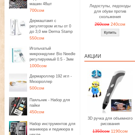
машин 48шт
Ледоступы, ледоходы
700сом
для обуви против
скольжения
Дермаштамп с
260сом
240сом
регулятором иглы от 0
до 3,0 мм Derma Stamp
550сом
Игольчатый
микронидлинг Bio Needle
АКЦИИ
регулируемый 0.5 - 3мм
1000сом
Дермароллер 192 игл -
Мезороллер
500сом
Паяльник - Набор для
пайки
450сом
3D ручка для объемного
Набор инструментов для
рисования
маникюра и педикюра в
1350сом
1190сом
чехле