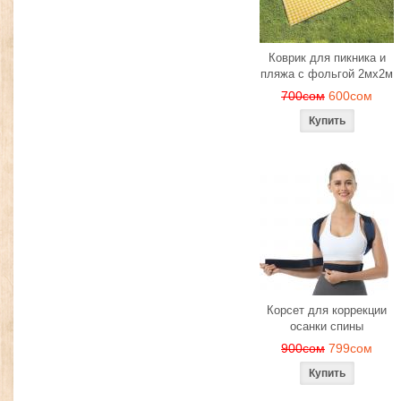
Коврик для пикника и
пляжа с фольгой 2мх2м
700сом
600сом
Корсет для коррекции
осанки спины
900сом
799сом