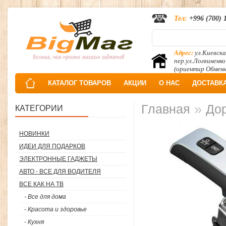
Тел:
+996 (700) 
Адрес:
ул.Киевска
пер.ул.Логвиненко
(ориентир Обмен
КАТАЛОГ ТОВАРОВ
АКЦИИ
О НАС
ДОСТАВК
»
Главная
До
КАТЕГОРИИ
НОВИНКИ
ИДЕИ ДЛЯ ПОДАРКОВ
ЭЛЕКТРОННЫЕ ГАДЖЕТЫ
АВТО - ВСЕ ДЛЯ ВОДИТЕЛЯ
ВСЕ КАК НА ТВ
- Все для дома
- Красота и здоровье
- Кухня