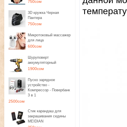
данной мо
750сом
температу
3D кружка Черная
Пантера
750сом
Микротоковый массажер
для лица
600сом
Шуруповерт
аккумуляторный
1900сом
Пуско зарядное
устройство -
Компрессор - Повербанк
3 в 1
2500сом
Стик карандаш для
закрашивания седины
MEIDIAN