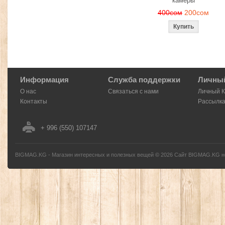
камеры
400сом
200сом
Информация
Служба поддержки
Личный
О нас
Связаться с нами
Личный 
Контакты
Рассылк
+ 996 (550) 107147
BIGMAG.KG - Магазин интересных и полезных вещей
©
2026
Сайт BIGMAG.KG но
без письменного разрешения автора - запрещено, и будет преследоваться по з