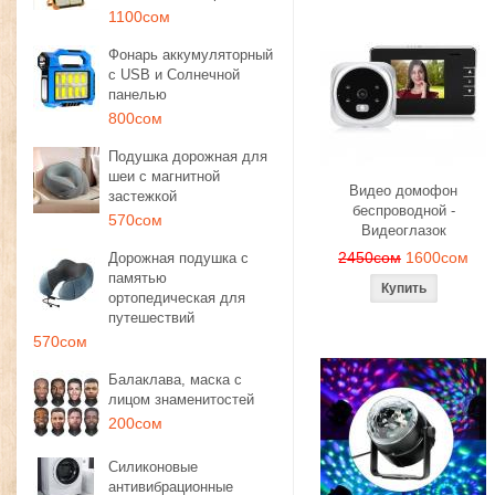
1100сом
Фонарь аккумуляторный
с USB и Солнечной
панелью
800сом
Подушка дорожная для
шеи с магнитной
Видео домофон
застежкой
беспроводной -
570сом
Видеоглазок
2450сом
1600сом
Дорожная подушка с
памятью
ортопедическая для
путешествий
570сом
Балаклава, маска с
лицом знаменитостей
200сом
Силиконовые
антивибрационные