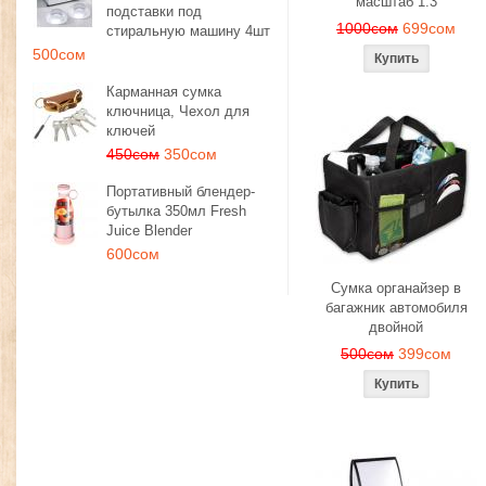
масштаб 1:3
подставки под
1000сом
699сом
стиральную машину 4шт
500сом
Карманная сумка
ключница, Чехол для
ключей
450сом
350сом
Портативный блендер-
бутылка 350мл Fresh
Juice Blender
600сом
Сумка органайзер в
багажник автомобиля
двойной
500сом
399сом