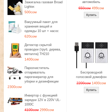
автомобиль
Зажигалка газовая Broad
Lighter.
650сом
499сом
500сом
Вакуумный пакет для
хранения вещей и
одежды 10 шт + насос
620сом
Детектор скрытой
проводки (труб, дерева,
металла) TH210
1400сом
Пароочиститель
отпариватель
Беспроводной
парогенератор для
голосовой домофон
уборки и дезинфекции
2200сом
1400сом
2300сом
Инвертор с функцией
зарядки 12V в 220V UL-
1000C
4100сом
2990сом