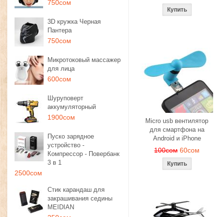
750сом
3D кружка Черная
Пантера
750сом
Микротоковый массажер
для лица
600сом
Шуруповерт
аккумуляторный
1900сом
Micro usb вентилятор
для смартфона на
Пуско зарядное
Android и iPhone
устройство -
100сом
60сом
Компрессор - Повербанк
3 в 1
2500сом
Стик карандаш для
закрашивания седины
MEIDIAN