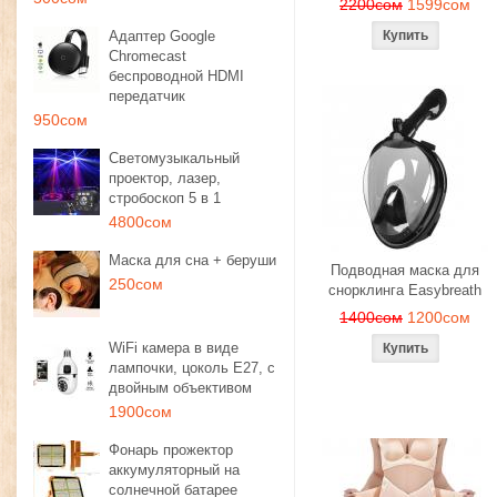
2200сом
1599сом
Адаптер Google
Chromecast
беспроводной HDMI
передатчик
950сом
Светомузыкальный
проектор, лазер,
стробоскоп 5 в 1
4800сом
Маска для сна + беруши
Подводная маска для
250сом
снорклинга Easybreath
1400сом
1200сом
WiFi камера в виде
лампочки, цоколь E27, с
двойным объективом
1900сом
Фонарь прожектор
аккумуляторный на
солнечной батарее