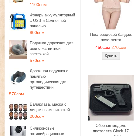
1100сом
Фонарь аккумуляторный
с USB и Солнечной
панелью
800сом
Послеродовой бандаж
пояс-лента
Подушка дорожная для
450сом
270сом
шеи с магнитной
застежкой
570сом
Дорожная подушка с
памятью
ортопедическая для
путешествий
570сом
Балаклава, маска с
лицом знаменитостей
200сом
Сборная модель
Силиконовые
пистолета Glock 17
антивибрационные