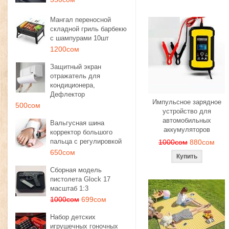
Мангал переносной
складной гриль барбекю
с шампурами 10шт
1200сом
Защитный экран
отражатель для
кондиционера,
Дефлектор
Импульсное зарядное
500сом
устройство для
автомобильных
Вальгусная шина
аккумуляторов
корректор большого
пальца с регулировкой
1000сом
880сом
650сом
Сборная модель
пистолета Glock 17
масштаб 1:3
1000сом
699сом
Набор детских
игрушечных гоночных