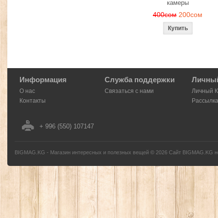
камеры
400сом
200сом
Информация
Служба поддержки
Личный
О нас
Связаться с нами
Личный 
Контакты
Рассылк
+ 996 (550) 107147
BIGMAG.KG - Магазин интересных и полезных вещей
©
2026
Сайт BIGMAG.KG но
без письменного разрешения автора - запрещено, и будет преследоваться по з