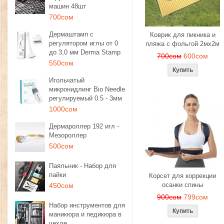
машин 48шт
700сом
Дермаштамп с
Коврик для пикника и
регулятором иглы от 0
пляжа с фольгой 2мх2м
до 3,0 мм Derma Stamp
700сом
600сом
550сом
Игольчатый
микронидлинг Bio Needle
регулируемый 0.5 - 3мм
1000сом
Дермароллер 192 игл -
Мезороллер
500сом
Паяльник - Набор для
пайки
Корсет для коррекции
осанки спины
450сом
900сом
799сом
Набор инструментов для
маникюра и педикюра в
чехле