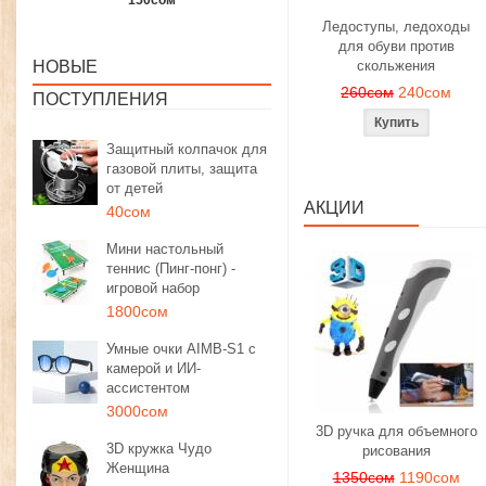
1350сом
1190сом
1000сом
Ледоступы, ледоходы
для обуви против
НОВЫЕ
скольжения
260сом
240сом
ПОСТУПЛЕНИЯ
Защитный колпачок для
газовой плиты, защита
от детей
АКЦИИ
40сом
Мини настольный
теннис (Пинг-понг) -
игровой набор
1800сом
Умные очки AIMB-S1 с
камерой и ИИ-
ассистентом
3000сом
3D ручка для объемного
3D кружка Чудо
рисования
Женщина
1350сом
1190сом