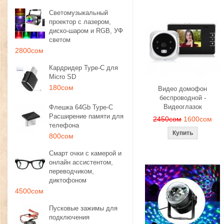
Светомузыкальный
проектор с лазером,
диско-шаром и RGB, УФ
светом
2800сом
Кардридер Type-C для
Micro SD
180сом
Видео домофон
беспроводной -
Видеоглазок
Флешка 64Gb Type-C
Расширение памяти для
2450сом
1600сом
телефона
800сом
Смарт очки с камерой и
онлайн ассистентом,
переводчиком,
диктофоном
4500сом
Пусковые зажимы для
подключения