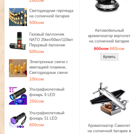
250сом
Светодиодная гирлянда
на солнечной батарее
500сом
Автомобильный
Газовый баллончик
ароматизатор вертолет
NATO 20мл/60мл/110мл
на солнечной батарее
Перцовый балончик
800сом
660сом
500сом
Электронные свечи с
имитацией пламени,
Светодиодные свечи
100сом
Ультрафиолетовый
фонарь 9 LED
250сом
Ультрафиолетовый
фонарь 51 LED
600сом
Ароматизатор Самолет
на солнечной батарее в