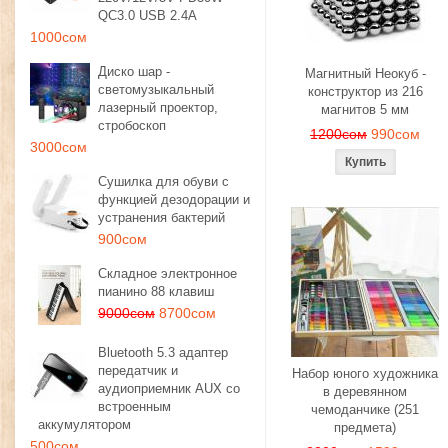
QC3.0 USB 2.4A
1000сом
Диско шар -
Магнитный Неокуб -
светомузыкальный
конструктор из 216
лазерный проектор,
магнитов 5 мм
стробоскоп
1200сом
990сом
3000сом
Сушилка для обуви с
функцией дезодорации и
устранения бактерий
900сом
Складное электронное
пианино 88 клавиш
9000сом
8700сом
Bluetooth 5.3 адаптер
передатчик и
Набор юного художника
аудиоприемник AUX со
в деревянном
встроенным
чемоданчике (251
аккумулятором
предмета)
500сом