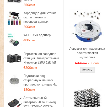
250сом
Кардридер для чтения
карты памяти и
переноса данных
200сом
Wi-Fi USB адаптер
400сом
Ловушка для насекомых
электрическая
Портативная зарядная
мухоловка
станция Электростанция
Инвектор 220В 12В 5В
600сом
250сом
6200сом
Подставки под
стиральную машину
противоскользящие 4шт
180сом
Автомобильный
инвертор 200W Выход
220V/12V/5V PD30W