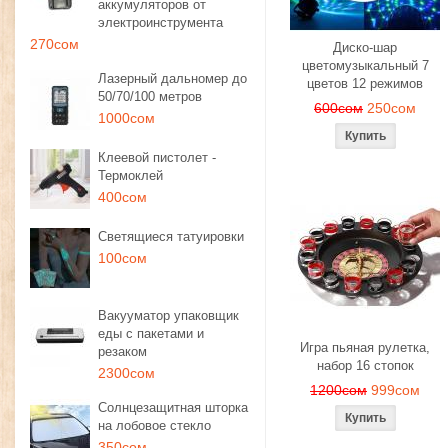
аккумуляторов от
электроинструмента
270сом
Диско-шар
цветомузыкальный 7
Лазерный дальномер до
цветов 12 режимов
50/70/100 метров
600сом
250сом
1000сом
Клеевой пистолет -
Термоклей
400сом
Светящиеся татуировки
100сом
Вакууматор упаковщик
еды с пакетами и
Игра пьяная рулетка,
резаком
набор 16 стопок
2300сом
1200сом
999сом
Солнцезащитная шторка
на лобовое стекло
350сом