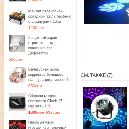
Мангал переносной
складной гриль барбекю
с шампурами 10шт
1200сом
Защитный экран
отражатель для
кондиционера,
Дефлектор
500сом
Вальгусная шина
корректор большого
СМ. ТАКЖЕ (7)
пальца с регулировкой
650сом
Сборная модель
пистолета Glock 17
масштаб 1:3
1000сом
699сом
Набор детских
игрушечных гоночных