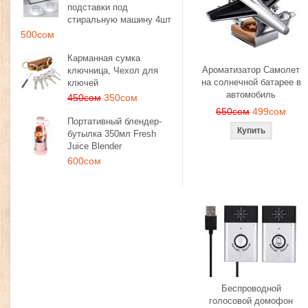
подставки под
стиральную машину 4шт
500сом
Карманная сумка
Ароматизатор Самолет
ключница, Чехол для
на солнечной батарее в
ключей
автомобиль
450сом
350сом
650сом
499сом
Портативный блендер-
бутылка 350мл Fresh
Juice Blender
600сом
Беспроводной
голосовой домофон