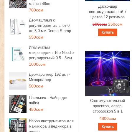
машин 48шт
Диско-шар
700сом
цветомузыкальный 7
цветов 12 режимов
Дермаштамп с
600сом
250сом
регулятором иглы от 0
до 3,0 мм Derma Stamp
Купить
550сом
Игольчатый
микронидлинг Bio Needle
регулируемый 0.5 - 3мм
1000сом
Дермароллер 192 игл -
Мезороллер
500сом
Паяльник - Набор для
Светомузыкальный
пайки
проектор, лазер,
450сом
стробоскоп 5 в 1
4800сом
Набор инструментов для
маникюра и педикюра в
Купить
чехле