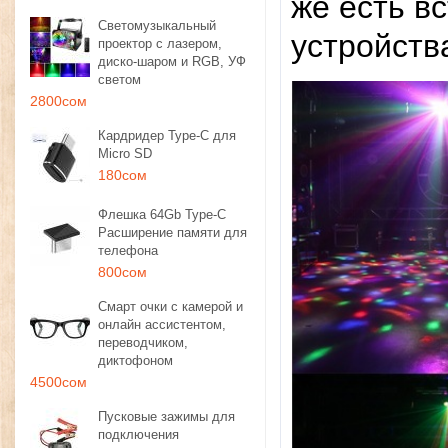
же есть в
Светомузыкальный
устройства
проектор с лазером,
диско-шаром и RGB, УФ
светом
2800сом
Кардридер Type-C для
Micro SD
180сом
Флешка 64Gb Type-C
Расширение памяти для
телефона
800сом
Смарт очки с камерой и
онлайн ассистентом,
переводчиком,
диктофоном
4500сом
Пусковые зажимы для
подключения