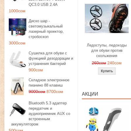
QC3.0 USB 2.4A
1000сом
Диско шар -
светомузыкальный
лазерный проектор,
стробоскоп
3000сом
Ледоступы, ледоходы
для обуви против
Сушилка для обуви с
скольжения
функцией дезодорации и
260сом
240сом
устранения бактерий
900сом
Складное электронное
пианино 88 клавиш
9000сом
8700сом
АКЦИИ
Bluetooth 5.3 адаптер
передатчик и
аудиоприемник AUX со
встроенным
аккумулятором
500сом