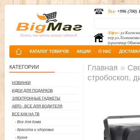
Тел:
+996 (700) 
Адрес:
ул.Киевска
пер.ул.Логвиненко
(ориентир Обмен
КАТАЛОГ ТОВАРОВ
АКЦИИ
О НАС
ДОСТАВК
»
Главная
Све
КАТЕГОРИИ
стробоскоп, д
НОВИНКИ
ИДЕИ ДЛЯ ПОДАРКОВ
ЭЛЕКТРОННЫЕ ГАДЖЕТЫ
АВТО - ВСЕ ДЛЯ ВОДИТЕЛЯ
ВСЕ КАК НА ТВ
- Все для дома
- Красота и здоровье
- Кухня