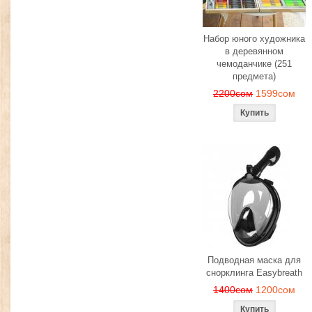
Набор юного художника
в деревянном
чемоданчике (251
предмета)
2200сом
1599сом
Подводная маска для
снорклинга Easybreath
1400сом
1200сом