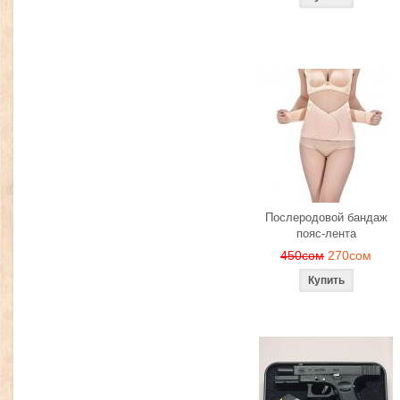
Послеродовой бандаж
пояс-лента
450сом
270сом