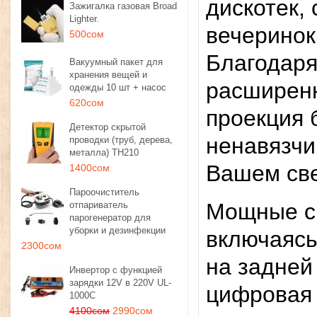
дискотек,
Зажигалка газовая Broad
Lighter.
вечеринок
500сом
Благодаря
Вакуумный пакет для
хранения вещей и
расширенн
одежды 10 шт + насос
620сом
проекция 
Детектор скрытой
ненавязчи
проводки (труб, дерева,
металла) TH210
Вашем св
1400сом
Пароочиститель
Мощные с
отпариватель
парогенератор для
уборки и дезинфекции
включаясь
2300сом
на задней
Инвертор с функцией
зарядки 12V в 220V UL-
цифровая 
1000C
4100сом
2990сом