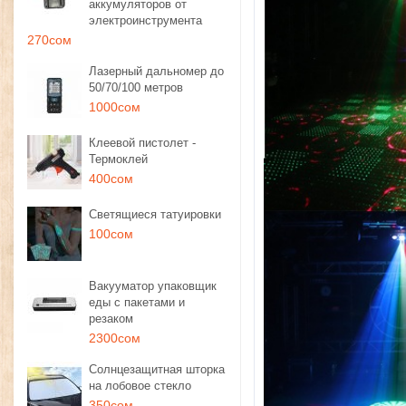
аккумуляторов от
электроинструмента
270сом
Лазерный дальномер до
50/70/100 метров
1000сом
Клеевой пистолет -
Термоклей
400сом
Светящиеся татуировки
100сом
Вакууматор упаковщик
еды с пакетами и
резаком
2300сом
Солнцезащитная шторка
на лобовое стекло
350сом