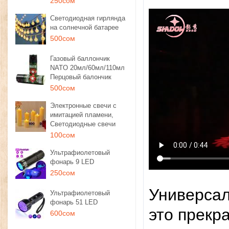
250сом
Светодиодная гирлянда
на солнечной батарее
500сом
Газовый баллончик
NATO 20мл/60мл/110мл
Перцовый балончик
500сом
Электронные свечи с
имитацией пламени,
Светодиодные свечи
100сом
Ультрафиолетовый
фонарь 9 LED
250сом
Универсал
Ультрафиолетовый
фонарь 51 LED
это прекр
600сом