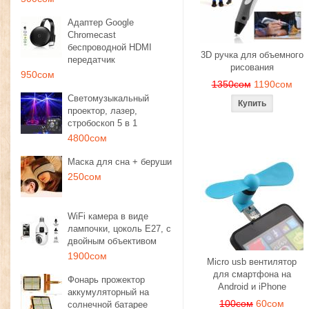
Адаптер Google
Chromecast
беспроводной HDMI
3D ручка для объемного
передатчик
рисования
950сом
1350сом
1190сом
Светомузыкальный
проектор, лазер,
стробоскоп 5 в 1
4800сом
Маска для сна + беруши
250сом
WiFi камера в виде
лампочки, цоколь E27, с
двойным объективом
1900сом
Micro usb вентилятор
для смартфона на
Фонарь прожектор
Android и iPhone
аккумуляторный на
100сом
60сом
солнечной батарее