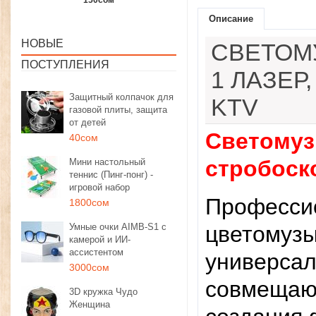
1350сом
1190сом
1000сом
Описание
НОВЫЕ
СВЕТОМ
ПОСТУПЛЕНИЯ
1 ЛАЗЕР
Защитный колпачок для
KTV
газовой плиты, защита
от детей
Светомузы
40сом
стробоск
Мини настольный
теннис (Пинг-понг) -
игровой набор
Професси
1800сом
Умные очки AIMB-S1 с
цветомузы
камерой и ИИ-
ассистентом
универсал
3000сом
совмещающ
3D кружка Чудо
Женщина