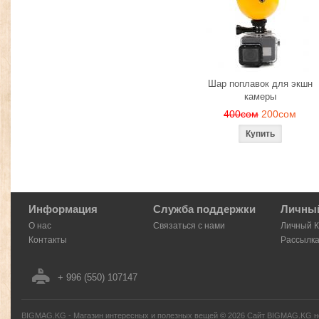
Шар поплавок для экшн
камеры
400сом
200сом
Информация
Служба поддержки
Личный
О нас
Связаться с нами
Личный 
Контакты
Рассылк
+ 996 (550) 107147
BIGMAG.KG - Магазин интересных и полезных вещей
©
2026
Сайт BIGMAG.KG но