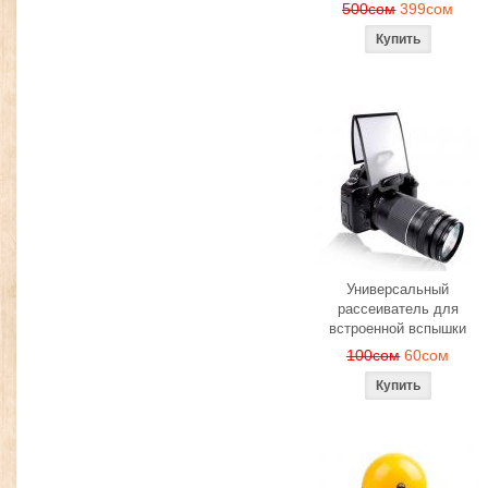
500сом
399сом
Универсальный
рассеиватель для
встроенной вспышки
100сом
60сом