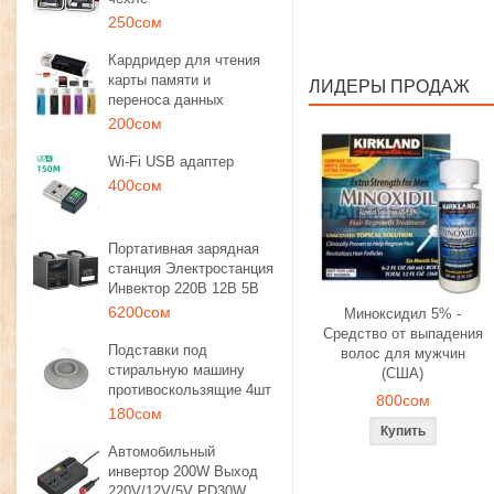
250сом
Кардридер для чтения
карты памяти и
ЛИДЕРЫ ПРОДАЖ
переноса данных
200сом
Wi-Fi USB адаптер
400сом
Портативная зарядная
станция Электростанция
Инвектор 220В 12В 5В
6200сом
Миноксидил 5% -
Средство от выпадения
Подставки под
волос для мужчин
стиральную машину
(США)
противоскользящие 4шт
800сом
180сом
Автомобильный
инвертор 200W Выход
220V/12V/5V PD30W