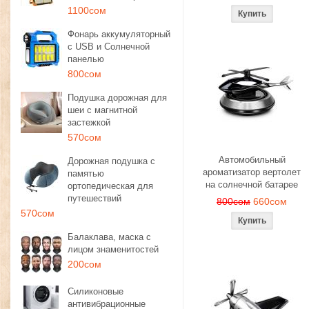
1100сом
Фонарь аккумуляторный
с USB и Солнечной
панелью
800сом
Подушка дорожная для
шеи с магнитной
застежкой
570сом
Автомобильный
Дорожная подушка с
ароматизатор вертолет
памятью
на солнечной батарее
ортопедическая для
путешествий
800сом
660сом
570сом
Балаклава, маска с
лицом знаменитостей
200сом
Силиконовые
антивибрационные