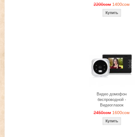
2200сом
1400сом
Видео домофон
беспроводной -
Видеоглазок
2450сом
1600сом