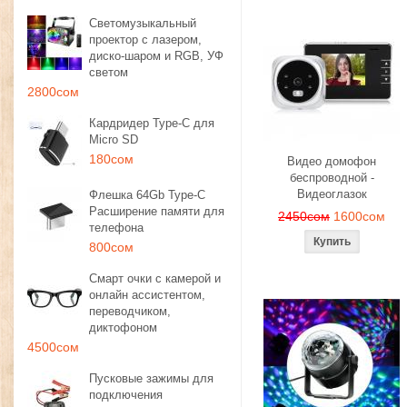
Светомузыкальный
проектор с лазером,
диско-шаром и RGB, УФ
светом
2800сом
Кардридер Type-C для
Micro SD
180сом
Видео домофон
беспроводной -
Видеоглазок
Флешка 64Gb Type-C
Расширение памяти для
2450сом
1600сом
телефона
800сом
Смарт очки с камерой и
онлайн ассистентом,
переводчиком,
диктофоном
4500сом
Пусковые зажимы для
подключения