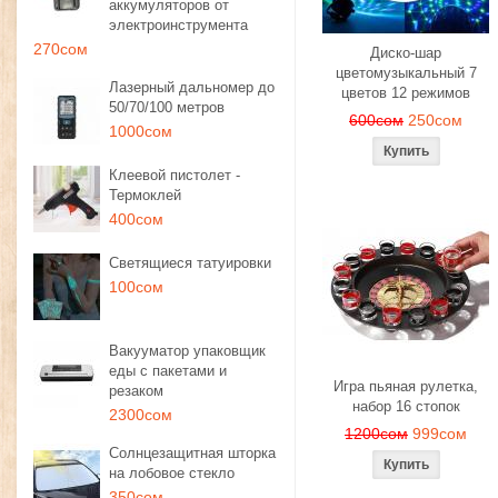
аккумуляторов от
электроинструмента
270сом
Диско-шар
цветомузыкальный 7
Лазерный дальномер до
цветов 12 режимов
50/70/100 метров
600сом
250сом
1000сом
Клеевой пистолет -
Термоклей
400сом
Светящиеся татуировки
100сом
Вакууматор упаковщик
еды с пакетами и
Игра пьяная рулетка,
резаком
набор 16 стопок
2300сом
1200сом
999сом
Солнцезащитная шторка
на лобовое стекло
350сом