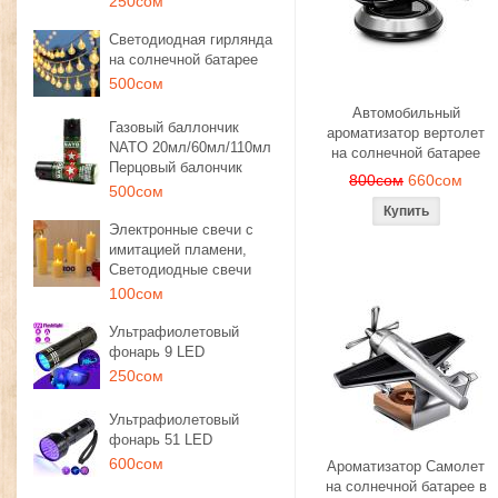
250сом
Светодиодная гирлянда
на солнечной батарее
500сом
Автомобильный
Газовый баллончик
ароматизатор вертолет
NATO 20мл/60мл/110мл
на солнечной батарее
Перцовый балончик
800сом
660сом
500сом
Электронные свечи с
имитацией пламени,
Светодиодные свечи
100сом
Ультрафиолетовый
фонарь 9 LED
250сом
Ультрафиолетовый
фонарь 51 LED
600сом
Ароматизатор Самолет
на солнечной батарее в