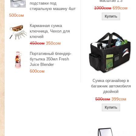
масштаб 1:3
подставки под
1000сом
699сом
стиральную машину 4шт
500сом
Карманная сумка
ключница, Чехол для
ключей
450сом
350сом
Портативный блендер-
бутылка 350мл Fresh
Juice Blender
600сом
Сумка органайзер в
багажник автомобиля
двойной
500сом
399сом