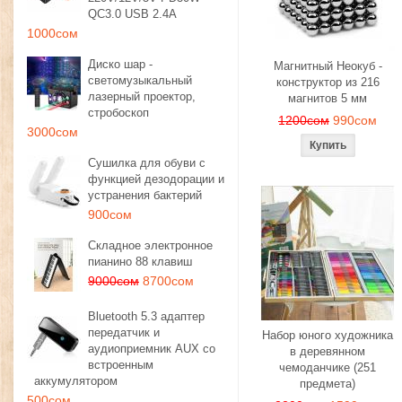
QC3.0 USB 2.4A
1000сом
Диско шар -
Магнитный Неокуб -
светомузыкальный
конструктор из 216
лазерный проектор,
магнитов 5 мм
стробоскоп
1200сом
990сом
3000сом
Сушилка для обуви с
функцией дезодорации и
устранения бактерий
900сом
Складное электронное
пианино 88 клавиш
9000сом
8700сом
Bluetooth 5.3 адаптер
передатчик и
Набор юного художника
аудиоприемник AUX со
в деревянном
встроенным
чемоданчике (251
аккумулятором
предмета)
500сом