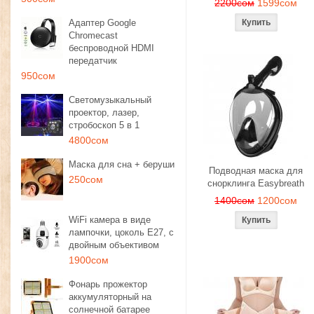
2200сом
1599сом
Адаптер Google
Chromecast
беспроводной HDMI
передатчик
950сом
Светомузыкальный
проектор, лазер,
стробоскоп 5 в 1
4800сом
Маска для сна + беруши
Подводная маска для
250сом
снорклинга Easybreath
1400сом
1200сом
WiFi камера в виде
лампочки, цоколь E27, с
двойным объективом
1900сом
Фонарь прожектор
аккумуляторный на
солнечной батарее