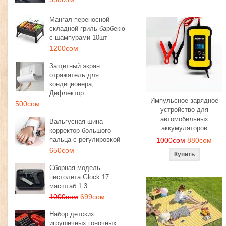
Мангал переносной
складной гриль барбекю
с шампурами 10шт
1200сом
Защитный экран
отражатель для
кондиционера,
Дефлектор
Импульсное зарядное
500сом
устройство для
автомобильных
Вальгусная шина
аккумуляторов
корректор большого
пальца с регулировкой
1000сом
880сом
650сом
Сборная модель
пистолета Glock 17
масштаб 1:3
1000сом
699сом
Набор детских
игрушечных гоночных