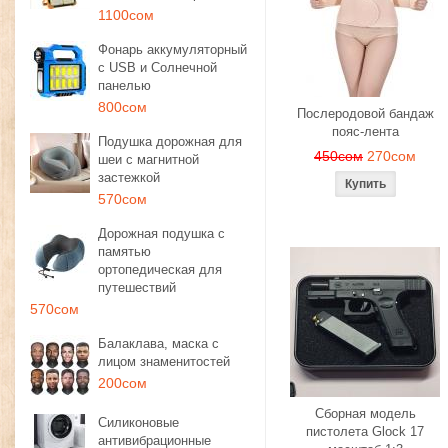
1100сом
Фонарь аккумуляторный
с USB и Солнечной
панелью
800сом
Послеродовой бандаж
пояс-лента
Подушка дорожная для
450сом
270сом
шеи с магнитной
застежкой
570сом
Дорожная подушка с
памятью
ортопедическая для
путешествий
570сом
Балаклава, маска с
лицом знаменитостей
200сом
Сборная модель
Силиконовые
пистолета Glock 17
антивибрационные