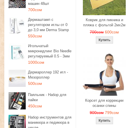
машин 48шт
700сом
Дермаштамп с
Коврик для пикника и
регулятором иглы от 0
пляжа с фольгой 2мх2м
до 3,0 мм Derma Stamp
700сом
600сом
550сом
Игольчатый
микронидлинг Bio Needle
регулируемый 0.5 - 3мм
1000сом
Дермароллер 192 игл -
Мезороллер
500сом
Паяльник - Набор для
пайки
Корсет для коррекции
осанки спины
450сом
900сом
799сом
Набор инструментов для
маникюра и педикюра в
чехле