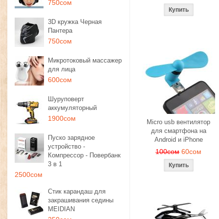
750сом
3D кружка Черная
Пантера
750сом
Микротоковый массажер
для лица
600сом
Шуруповерт
аккумуляторный
1900сом
Micro usb вентилятор
для смартфона на
Пуско зарядное
Android и iPhone
устройство -
100сом
60сом
Компрессор - Повербанк
3 в 1
2500сом
Стик карандаш для
закрашивания седины
MEIDIAN