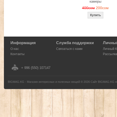
камеры
400сом
200сом
Информация
Служба поддержки
Личный
О нас
Связаться с нами
Личный 
Контакты
Рассылк
+ 996 (550) 107147
BIGMAG.KG - Магазин интересных и полезных вещей
©
2026
Сайт BIGMAG.KG но
без письменного разрешения автора - запрещено, и будет преследоваться по з