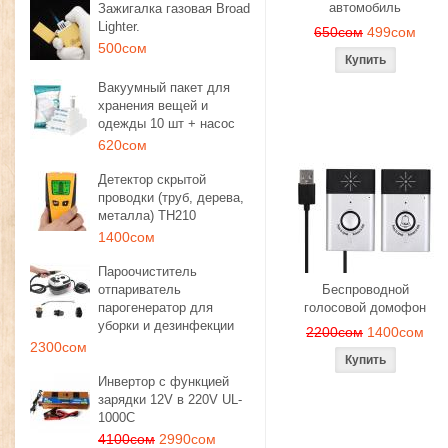
автомобиль
Зажигалка газовая Broad
Lighter.
650сом
499сом
500сом
Вакуумный пакет для
хранения вещей и
одежды 10 шт + насос
620сом
Детектор скрытой
проводки (труб, дерева,
металла) TH210
1400сом
Пароочиститель
отпариватель
Беспроводной
парогенератор для
голосовой домофон
уборки и дезинфекции
2200сом
1400сом
2300сом
Инвертор с функцией
зарядки 12V в 220V UL-
1000C
4100сом
2990сом