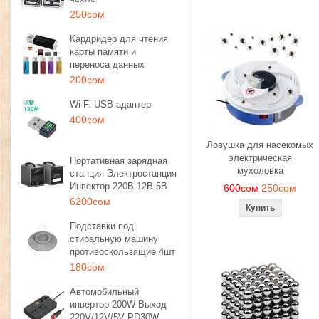
250сом
Кардридер для чтения
карты памяти и
переноса данных
200сом
Wi-Fi USB адаптер
400сом
Ловушка для насекомых
электрическая
Портативная зарядная
мухоловка
станция Электростанция
Инвектор 220В 12В 5В
600сом
250сом
6200сом
Подставки под
стиральную машину
противоскользящие 4шт
180сом
Автомобильный
инвертор 200W Выход
220V/12V/5V PD30W