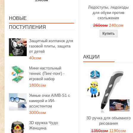
1350сом
1190сом
1000сом
Ледоступы, ледоходы
для обуви против
НОВЫЕ
скольжения
260сом
240сом
ПОСТУПЛЕНИЯ
Защитный колпачок для
газовой плиты, защита
от детей
АКЦИИ
40сом
Мини настольный
теннис (Пинг-понг) -
игровой набор
1800сом
Умные очки AIMB-S1 с
камерой и ИИ-
ассистентом
3000сом
3D ручка для объемного
3D кружка Чудо
рисования
Женщина
1350сом
1190сом