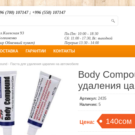
96 (700) 107147 ; +996 (550) 107147
л.Киевская 93
Пн-Пт: 10:00 – 18:30
Логвиненко
Сб: 11:00 - 17:30, Вс: выходной
ир Обменный пункт)
Перерыв:13:30 - 14:00
ОСТАВКА
ГАРАНТИИ
КОНТАКТЫ
und - Паста для удаления царапин на автомобиле
Body Compou
удаления ца
Артикул:
2435
Наличие:
5
140сом
Цена: