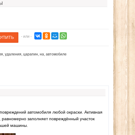
Ы
- или -
ля
,
удаления
,
царапин
,
на
,
автомобиле
 повреждений автомобиля любой окраски. Активная
 равномерно заполняет повреждённый участок
Вашей машины.
Наборы свечей, лепестков
Эспандер фитнес резинка
роз для романтического
тренажер (средняя нагрузка)