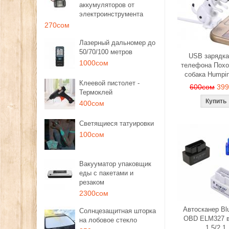
аккумуляторов от
электроинструмента
270сом
Лазерный дальномер до
50/70/100 метров
USB зарядка
1000сом
телефона Похо
собака Humpi
Клеевой пистолет -
600сом
39
Термоклей
400сом
Светящиеся татуировки
100сом
Вакууматор упаковщик
еды с пакетами и
резаком
2300сом
Автосканер Blu
Солнцезащитная шторка
OBD ELM327 в
на лобовое стекло
1.5/2.1