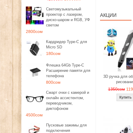
Светомузыкальный
проектор с лазером,
АКЦИИ
диско-шаром и RGB, УФ
светом
2800сом
Кардридер Type-C для
Micro SD
180сом
Флешка 64Gb Type-C
Расширение памяти для
телефона
3D ручка для о
рисовани
800сом
1350сом
11
Смарт очки с камерой и
онлайн ассистентом,
переводчиком,
диктофоном
4500сом
Пусковые зажимы для
подключения