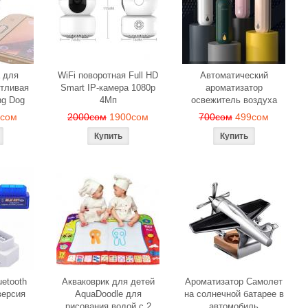
 для
WiFi поворотная Full HD
Автоматический
тливая
Smart IP-камера 1080p
ароматизатор
ng Dog
4Мп
освежитель воздуха
9сом
2000сом
1900сом
700сом
499сом
etooth
Акваковрик для детей
Ароматизатор Самолет
ерсия
AquaDoodle для
на солнечной батарее в
рисования водой с 2
автомобиль