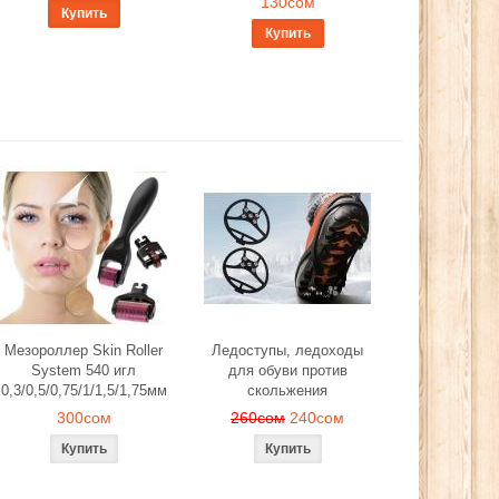
130сом
Купить
Купить
Мезороллер Skin Roller
Ледоступы, ледоходы
System 540 игл
для обуви против
0,3/0,5/0,75/1/1,5/1,75мм
скольжения
300сом
260сом
240сом