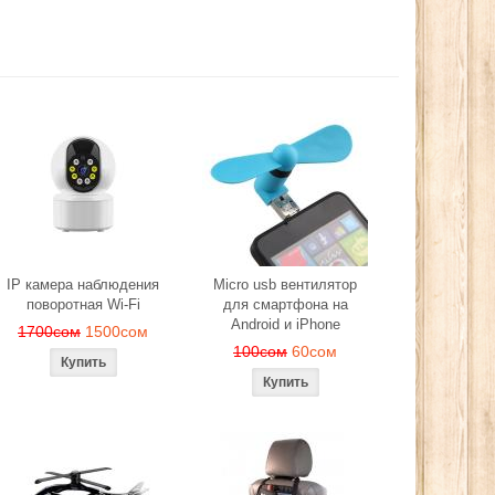
IP камера наблюдения
Micro usb вентилятор
поворотная Wi-Fi
для смартфона на
Android и iPhone
1700сом
1500сом
100сом
60сом