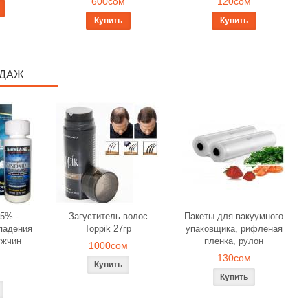
600сом
120сом
Купить
Купить
ОДАЖ
5% -
Загуститель волос
Пакеты для вакуумного
падения
Toppik 27гр
упаковщика, рифленая
ужчин
пленка, рулон
1000сом
130сом