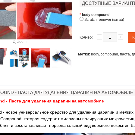
ДОСТУПНЫЕ ВАРИАНТ
*
body compound:
Scratch remover (китай)
Кол-во:
Zoom
Метки:
body
,
compound
,
паста
,
д
OUND - ПАСТА ДЛЯ УДАЛЕНИЯ ЦАРАПИН НА АВТОМОБИЛЕ
d - Паста для удаления царапин на автомобиле
 - новое универсальное средство для удаления царапин и мелких
Compound, которая содержит миллионы полирующих микрочастиц,
биля и восстанавливает первоначальный вид верхнего покрытия 
3D ручка для объемного
Загуститель волос Toppik
рисования
27гр