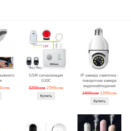
бъемного
GSM сигнализация
IP камера лампочка -
я
G10C
поворотная камера
видеонаблюдения
90сом
3200сом
2399сом
1800сом
1399сом