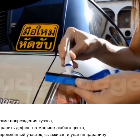
1350сом
1190сом
1000сом
лкие повреждения кузова;
странить дефект на машине любого цвета;
овреждённый участок, сглаживая и удаляя царапину.