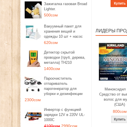
Купить
Зажигалка газовая Broad
Lighter.
500сом
Вакуумный пакет для
ЛИДЕРЫ ПР
хранения вещей и
одежды 10 шт + насос
620сом
Детектор скрытой
проводки (труб, дерева,
металла) TH210
1400сом
Пароочиститель
отпариватель
парогенератор для
Миноксидил 
уборки и дезинфекции
Средство от вы
волос для м
2300сом
(США)
Инвертор с функцией
800сом
зарядки 12V в 220V UL-
1000C
4100сом
2990сом