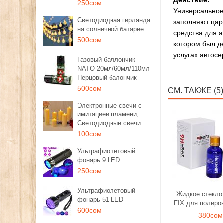
Действие:
250сом
Универсальное
Светодиодная гирлянда
заполняют цар
на солнечной батарее
средства для 
500сом
котором был д
услугах автосе
Газовый баллончик
NATO 20мл/60мл/110мл
Перцовый балончик
500сом
СМ. ТАКЖЕ (5)
Электронные свечи с
имитацией пламени,
Светодиодные свечи
100сом
Ультрафиолетовый
фонарь 9 LED
250сом
Ультрафиолетовый
Жидкое стекло
фонарь 51 LED
FIX для полиро
600сом
380сом