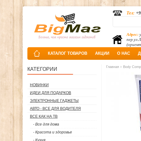
Тел:
+9
Адрес:
у
пер.ул.
(ориент
КАТАЛОГ ТОВАРОВ
АКЦИИ
О НАС
Д
»
Главная
Body Compo
КАТЕГОРИИ
НОВИНКИ
ИДЕИ ДЛЯ ПОДАРКОВ
ЭЛЕКТРОННЫЕ ГАДЖЕТЫ
АВТО - ВСЕ ДЛЯ ВОДИТЕЛЯ
ВСЕ КАК НА ТВ
- Все для дома
- Красота и здоровье
- Кухня