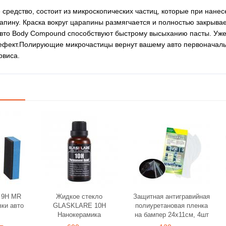
 средство, состоит из микроскопических частиц, которые при нан
апину. Краска вокруг царапины размягчается и полностью закрыва
авто Body Compound способствуют быстрому высыханию пасты. Уже 
ефект.Полирующие микрочастицы вернут вашему авто первоначальн
рвиса.
 9H MR
Жидкое стекло
Защитная антигравийная
вки авто
GLASKLARE 10H
полиуретановая пленка
Нанокерамика
на бампер 24х11см, 4шт