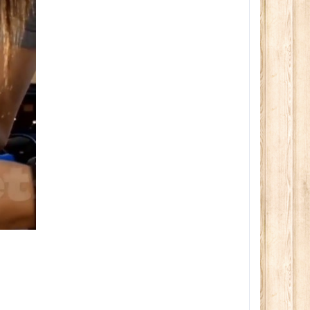
вечера
280сом
150сом