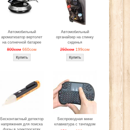
Автомобильный
Автомобильный
ароматизатор вертолет
органайзер на спинку
на солнечной батарее
сиденья
800сом
660сом
250сом
199сом
Бесконтактный детектор
Беспроводная мини
напряжения для поиска
клавиатура с тачпадом
фазы в электросетях