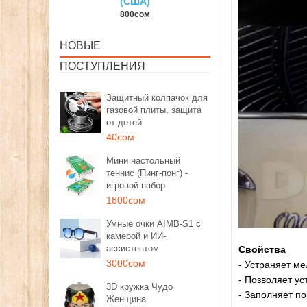
(США)
150сом
800сом
НОВЫЕ
ПОСТУПЛЕНИЯ
Защитный колпачок для
газовой плиты, защита
от детей
40сом
Мини настольный
теннис (Пинг-понг) -
игровой набор
1800сом
Умные очки AIMB-S1 с
камерой и ИИ-
ассистентом
Свойства
3000сом
- Устраняет ме
- Позволяет у
3D кружка Чудо
- Заполняет п
Женщина