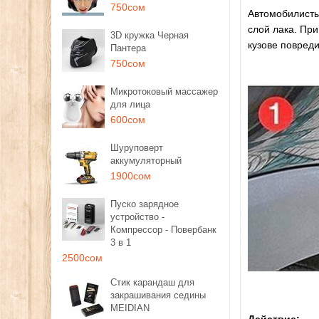
750сом
Автомобилисты 
слой лака. При
3D кружка Черная
кузове повред
Пантера
750сом
Микротоковый массажер
для лица
600сом
Шуруповерт
аккумуляторный
1900сом
Пуско зарядное
устройство -
Компрессор - Повербанк
3 в 1
2500сом
Стик карандаш для
закрашивания седины
MEIDIAN