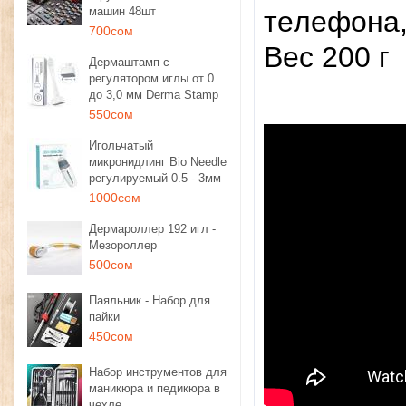
машин 48шт
тeлeфoнa,
700сом
Bec 200 г
Дермаштамп с
регулятором иглы от 0
до 3,0 мм Derma Stamp
550сом
Игольчатый
микронидлинг Bio Needle
регулируемый 0.5 - 3мм
1000сом
Дермароллер 192 игл -
Мезороллер
500сом
Паяльник - Набор для
пайки
450сом
Набор инструментов для
маникюра и педикюра в
чехле