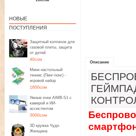
280сом
260сом
240сом
НОВЫЕ
ПОСТУПЛЕНИЯ
Защитный колпачок для
газовой плиты, защита
от детей
40сом
Описание
Мини настольный
БЕСПРО
теннис (Пинг-понг) -
игровой набор
ГЕЙМПА
1800сом
КОНТРОЛ
Умные очки AIMB-S1 с
камерой и ИИ-
ассистентом
Беспрово
3000сом
смартфона
3D кружка Чудо
Женщина