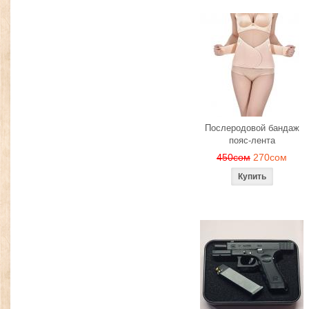
Послеродовой бандаж
пояс-лента
450сом
270сом