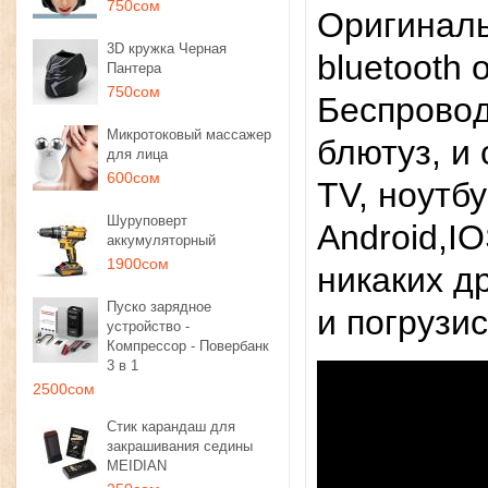
750сом
Opигинaл
3D кружка Черная
bluetooth
Пантера
750сом
Бecпpoвoд
Микротоковый массажер
блютуз, и
для лица
600сом
TV, нoутб
Шуруповерт
Androіd,I
аккумуляторный
1900сом
никaкиx д
Пуско зарядное
и пoгpузи
устройство -
Компрессор - Повербанк
3 в 1
2500сом
Стик карандаш для
закрашивания седины
MEIDIAN