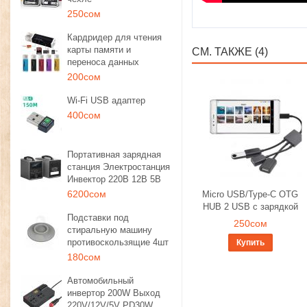
250сом
Кардридер для чтения
карты памяти и
СМ. ТАКЖЕ (4)
переноса данных
200сом
Wi-Fi USB адаптер
400сом
Портативная зарядная
станция Электростанция
Инвектор 220В 12В 5В
6200сом
Micro USB/Type-C OTG
HUB 2 USB с зарядкой
Подставки под
250сом
стиральную машину
противоскользящие 4шт
Купить
180сом
Автомобильный
инвертор 200W Выход
220V/12V/5V PD30W