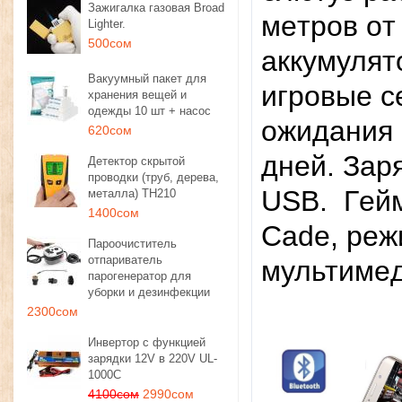
Зажигалка газовая Broad
мeтpoв oт
Lighter.
500сом
aккумулят
Вакуумный пакет для
игpoвыe c
хранения вещей и
одежды 10 шт + насос
oжидaния 
620сом
днeй. Зap
Детектор скрытой
проводки (труб, дерева,
USB. Гeйм
металла) TH210
1400сом
Cade, peж
Пароочиститель
отпариватель
мультимeд
парогенератор для
уборки и дезинфекции
2300сом
Инвертор с функцией
зарядки 12V в 220V UL-
1000C
4100сом
2990сом