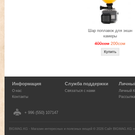
Шар поплавок для экшн
камеры
400сом
200сом
Информация
Служба поддержки
Личный
О нас
Связаться с нами
Личный 
Контакты
Рассылк
+ 996 (550) 107147
BIGMAG.KG - Магазин интересных и полезных вещей
©
2026
Сайт BIGMAG.KG но