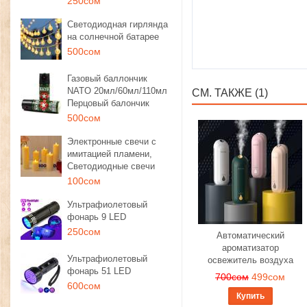
250сом
Светодиодная гирлянда
на солнечной батарее
500сом
Газовый баллончик
NATO 20мл/60мл/110мл
СМ. ТАКЖЕ (1)
Перцовый балончик
500сом
Электронные свечи с
имитацией пламени,
Светодиодные свечи
100сом
Ультрафиолетовый
фонарь 9 LED
250сом
Автоматический
ароматизатор
Ультрафиолетовый
освежитель воздуха
фонарь 51 LED
700сом
499сом
600сом
Купить