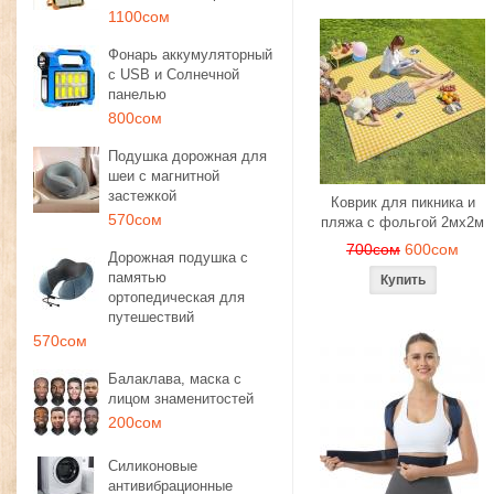
1100сом
Фонарь аккумуляторный
с USB и Солнечной
панелью
800сом
Подушка дорожная для
шеи с магнитной
застежкой
Коврик для пикника и
570сом
пляжа с фольгой 2мх2м
700сом
600сом
Дорожная подушка с
памятью
ортопедическая для
путешествий
570сом
Балаклава, маска с
лицом знаменитостей
200сом
Силиконовые
антивибрационные