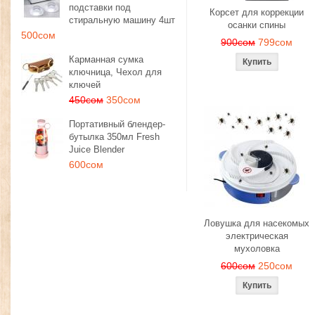
подставки под
Корсет для коррекции
стиральную машину 4шт
осанки спины
500сом
900сом
799сом
Карманная сумка
ключница, Чехол для
ключей
450сом
350сом
Портативный блендер-
бутылка 350мл Fresh
Juice Blender
600сом
Ловушка для насекомых
электрическая
мухоловка
600сом
250сом