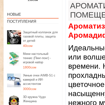
1350сом
1190сом
1000сом
АРОМАТ
ПОМЕЩЕ
НОВЫЕ
ПОСТУПЛЕНИЯ
Ароматиз
Защитный колпачок для
Аромади
газовой плиты, защита
от детей
Идеальные
40сом
Мини настольный
или волше
теннис (Пинг-понг) -
игровой набор
времени.
1800сом
прохладны
Умные очки AIMB-S1 с
камерой и ИИ-
цветочное
ассистентом
3000сом
насыщенну
3D кружка Чудо
нежного м
Женщина