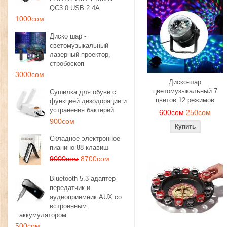
QC3.0 USB 2.4A
1000сом
Диско шар -
светомузыкальный
лазерный проектор,
стробоскоп
3000сом
Диско-шар
цветомузыкальный 7
Сушилка для обуви с
цветов 12 режимов
функцией дезодорации и
устранения бактерий
600сом
250сом
900сом
Складное электронное
пианино 88 клавиш
9000сом
8700сом
Bluetooth 5.3 адаптер
передатчик и
аудиоприемник AUX со
встроенным
аккумулятором
500сом