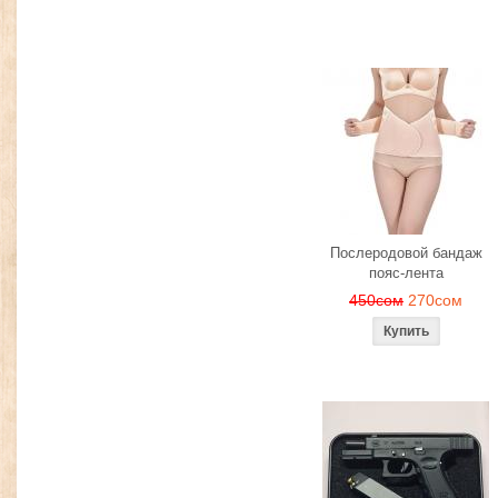
Послеродовой бандаж
пояс-лента
450сом
270сом