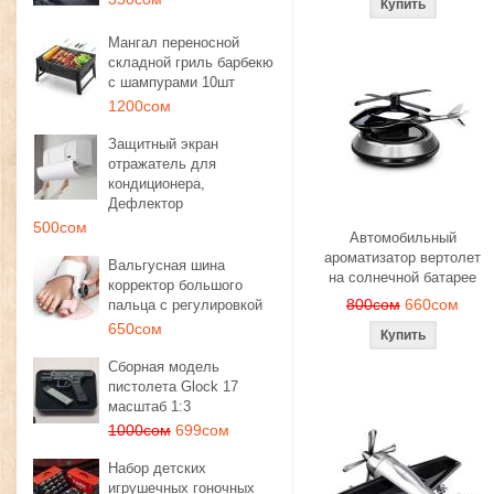
Мангал переносной
складной гриль барбекю
с шампурами 10шт
1200сом
Защитный экран
отражатель для
кондиционера,
Дефлектор
500сом
Автомобильный
ароматизатор вертолет
Вальгусная шина
на солнечной батарее
корректор большого
800сом
660сом
пальца с регулировкой
650сом
Сборная модель
пистолета Glock 17
масштаб 1:3
1000сом
699сом
Набор детских
игрушечных гоночных