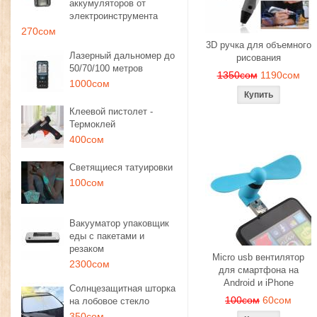
аккумуляторов от
электроинструмента
270сом
3D ручка для объемного
Лазерный дальномер до
рисования
50/70/100 метров
1350сом
1190сом
1000сом
Клеевой пистолет -
Термоклей
400сом
Светящиеся татуировки
100сом
Вакууматор упаковщик
еды с пакетами и
резаком
Micro usb вентилятор
2300сом
для смартфона на
Android и iPhone
Солнцезащитная шторка
100сом
60сом
на лобовое стекло
350сом