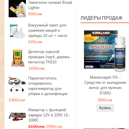
Зажигалка газовая Broad
Lighter.
500сом
ЛИДЕРЫ ПРОДАЖ
Вакуумный пакет для
хранения вещей и
одежды 10 шт + насос
620сом
Детектор скрытой
проводки (труб, дерева,
металла) TH210
1400сом
Миноксидил 5% -
Пароочиститель
Средство от выпадения
отпариватель
волос для мужчин
парогенератор для
(США)
уборки и дезинфекции
2300сом
800сом
Инвертор с функцией
зарядки 12V в 220V UL-
1000C
4100сом
2990сом