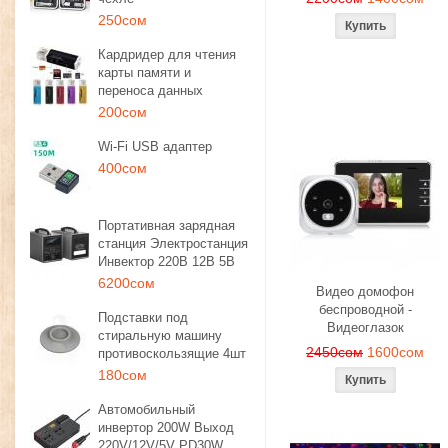
250сом
Кардридер для чтения
карты памяти и
переноса данных
200сом
Wi-Fi USB адаптер
400сом
Портативная зарядная
станция Электростанция
Инвектор 220В 12В 5В
6200сом
Видео домофон
беспроводной -
Подставки под
Видеоглазок
стиральную машину
2450сом
1600сом
противоскользящие 4шт
180сом
Автомобильный
инвертор 200W Выход
220V/12V/5V PD30W