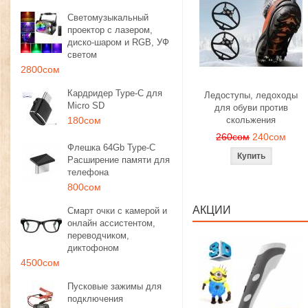
Светомузыкальный
проектор с лазером,
диско-шаром и RGB, УФ
светом
2800сом
Кардридер Type-C для
Ледоступы, ледоходы
Micro SD
для обуви против
180сом
скольжения
260сом
240сом
Флешка 64Gb Type-C
Расширение памяти для
телефона
800сом
АКЦИИ
Смарт очки с камерой и
онлайн ассистентом,
переводчиком,
диктофоном
4500сом
Пусковые зажимы для
подключения