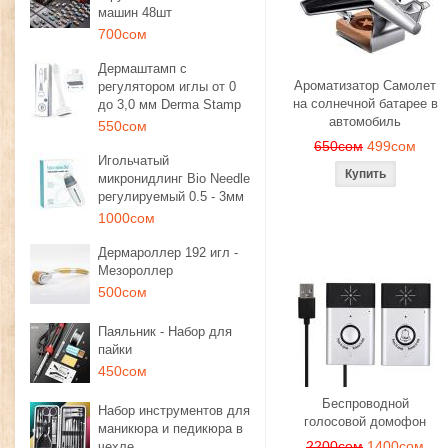
машин 48шт
700сом
Дермаштамп с
Ароматизатор Самолет
регулятором иглы от 0
на солнечной батарее в
до 3,0 мм Derma Stamp
автомобиль
550сом
650сом
499сом
Игольчатый
микронидлинг Bio Needle
регулируемый 0.5 - 3мм
1000сом
Дермароллер 192 игл -
Мезороллер
500сом
Паяльник - Набор для
пайки
450сом
Беспроводной
Набор инструментов для
голосовой домофон
маникюра и педикюра в
2200сом
1400сом
чехле