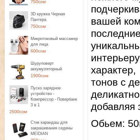
750сом
подчерки
3D кружка Черная
вашей ком
Пантера
750сом
последние
Микротоковый массажер
уникальн
для лица
600сом
интерьеру
Шуруповерт
характер,
аккумуляторный
1900сом
тонов с д
Пуско зарядное
деликатно
устройство -
Компрессор - Повербанк
добавляя 
3 в 1
2500сом
Обьем: 5
Стик карандаш для
закрашивания седины
MEIDIAN