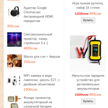
Игра пьяная рулетка,
набор 16 стопок
Адаптер Google
Chromecast
1200сом
999сом
беспроводной HDMI
передатчик
950сом
Светомузыкальный
проектор, лазер,
стробоскоп 5 в 1
4800сом
Маска для сна + беруши
250сом
WiFi камера в виде
Импульсное зарядное
лампочки, цоколь E27, с
устройство для
двойным объективом
автомобильных
аккумуляторов
1900сом
1000сом
880сом
Фонарь прожектор
аккумуляторный на
солнечной батарее