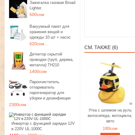
Зажигалка газовая Broad
Lighter.
500сом
Вакуумный пакет для
хранения вещей и
одежды 10 шт + насос
620сом
СМ. ТАКЖЕ (6)
Детектор скрытой
проводки (труб, дерева,
металла) TH210
1400сом
Пароочиститель
отпариватель
парогенератор для
уборки и дезинфекции
2300сом
Утка с шлемом на руль
велосипеда, мотоцикла,
авто
Инвертор с функцией зарядки 12V
180сом
в 220V UL-1000C