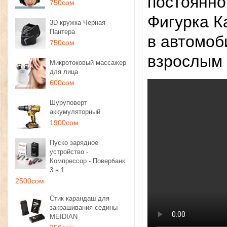
постоянно
750сом
Фигурка К
3D кружка Черная
Пантера
в автомоб
750сом
взрослым
Микротоковый массажер
для лица
600сом
Шуруповерт
аккумуляторный
1900сом
Пуско зарядное
устройство -
Компрессор - Повербанк
3 в 1
2500сом
Стик карандаш для
закрашивания седины
MEIDIAN