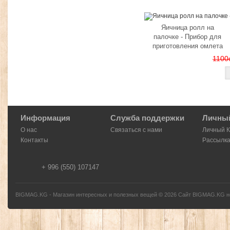
Яичница ролл на
палочке - Прибор для
приготовления омлета
1100
Информация
Служба поддержки
Личный
О нас
Связаться с нами
Личный 
Контакты
Рассылк
+ 996 (550) 107147
BIGMAG.KG - Магазин интересных и полезных вещей
©
2026
Сайт BIGMAG.KG но
без письменного разрешения автора - запрещено, и будет преследоваться по з