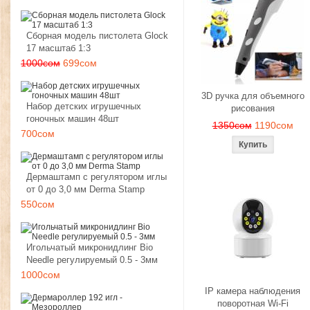
Сборная модель пистолета Glock
17 масштаб 1:3
1000сом
699сом
3D ручка для объемного
Набор детских игрушечных
рисования
гоночных машин 48шт
1350сом
1190сом
700сом
Дермаштамп с регулятором иглы
от 0 до 3,0 мм Derma Stamp
550сом
Игольчатый микронидлинг Bio
Needle регулируемый 0.5 - 3мм
1000сом
IP камера наблюдения
поворотная Wi-Fi