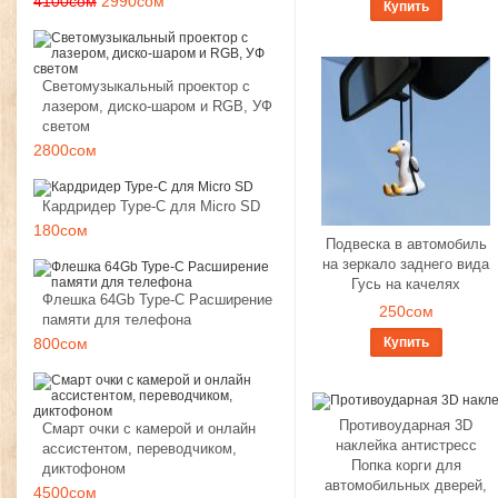
4100сом
2990сом
Купить
Светомузыкальный проектор с
лазером, диско-шаром и RGB, УФ
светом
2800сом
Кардридер Type-C для Micro SD
180сом
Подвеска в автомобиль
на зеркало заднего вида
Гусь на качелях
Флешка 64Gb Type-C Расширение
250сом
памяти для телефона
800сом
Купить
Противоударная 3D
Смарт очки с камерой и онлайн
наклейка антистресс
ассистентом, переводчиком,
Попка корги для
диктофоном
автомобильных дверей,
4500сом