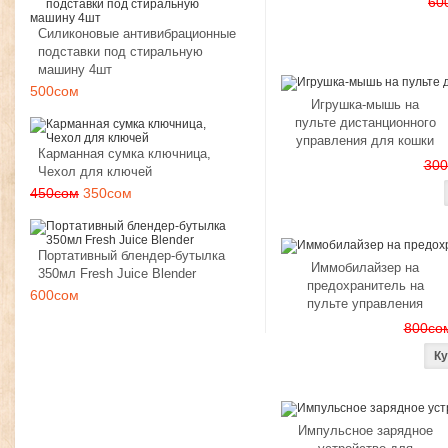
60
Силиконовые антивибрационные
подставки под стиральную
машину 4шт
500сом
Игрушка-мышь на
пульте дистанционного
управления для кошки
Карманная сумка ключница,
300
Чехол для ключей
450сом
350сом
Портативный блендер-бутылка
Иммобилайзер на
350мл Fresh Juice Blender
предохранитель на
600сом
пульте управления
800со
Импульсное зарядное