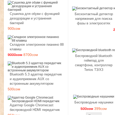
Сушилка для обуви с функцией
Бесконтактный детектор
дезодорации и устранения
напряжения для поиска
бактерий
фазы в электросетях
900сом
Складное электронное пианино 88
клавиш
9000сом
8700сом
Беспроводной bluetooth
геймпад для
смартфона, контроллер
Terios T3/X3
Bluetooth 5.3 адаптер передатчик
и аудиоприемник AUX со
встроенным аккумулятором
500сом
Беспроводные наушники
Адаптер Google Chromecast
500сом
399сом
беспроводной HDMI передатчик