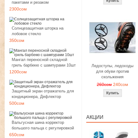
пакетами и резаком
2300сом
Солнцезащитная шторка на
лобовое стекло
350сом
Мангал переносной складной
гриль барбекю с шампурами 10шт
Ледоступы, ледоходы
для обуви против
1200сом
скольжения
260сом
240сом
Защитный экран отражатель для
кондиционера, Дефлектор
500сом
АКЦИИ
Вальгусная шина корректор
большого пальца с регулировкой
650сом