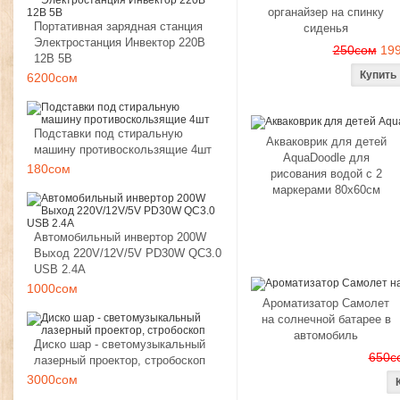
органайзер на спинку
Портативная зарядная станция
сиденья
Электростанция Инвектор 220В
250сом
19
12В 5В
6200сом
Подставки под стиральную
Акваковрик для детей
машину противоскользящие 4шт
AquaDoodle для
180сом
рисования водой с 2
маркерами 80х60см
Автомобильный инвертор 200W
Выход 220V/12V/5V PD30W QC3.0
USB 2.4A
1000сом
Ароматизатор Самолет
на солнечной батарее в
автомобиль
Диско шар - светомузыкальный
650с
лазерный проектор, стробоскоп
3000сом