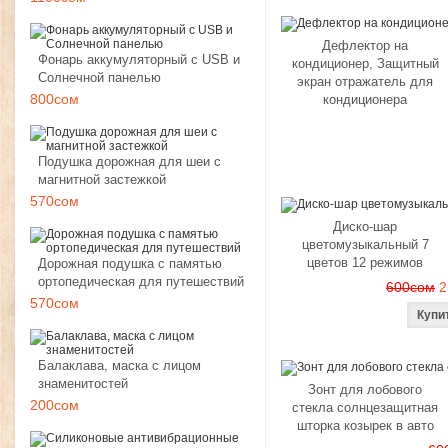
Дефлектор на
Фонарь аккумуляторный с USB и
кондиционер, Защитный
Солнечной панелью
экран отражатель для
800сом
кондиционера
Подушка дорожная для шеи с
магнитной застежкой
570сом
Диско-шар
цветомузыкальный 7
цветов 12 режимов
Дорожная подушка с памятью
ортопедическая для путешествий
600сом
2
570сом
Балаклава, маска с лицом
знаменитостей
Зонт для лобового
200сом
стекла солнцезащитная
шторка козырек в авто