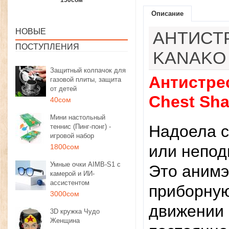
1350сом
1190сом
1000сом
Описание
НОВЫЕ
АНТИСТ
ПОСТУПЛЕНИЯ
KANAKO
Защитный колпачок для
Антистре
газовой плиты, защита
от детей
Chest Sh
40сом
Мини настольный
Надоела с
теннис (Пинг-понг) -
игровой набор
или непод
1800сом
Умные очки AIMB-S1 с
Это анимэ
камерой и ИИ-
ассистентом
приборную
3000сом
движении 
3D кружка Чудо
Женщина