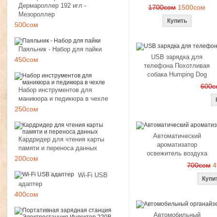
Дермароллер 192 игл -
1700сом
1500сом
Мезороллер
500сом
Паяльник - Набор для пайки
USB зарядка для
450сом
телефона Похотливая
собака Humping Dog
600с
Набор инструментов для
маникюра и педикюра в чехле
250сом
Автоматический
Кардридер для чтения карты
ароматизатор
памяти и переноса данных
освежитель воздуха
200сом
700сом
4
Wi-Fi USB
адаптер
400сом
Автомобильный