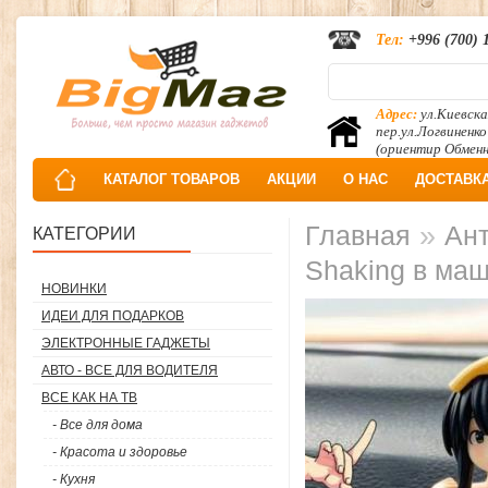
Тел:
+996 (700) 
Адрес:
ул.Киевска
пер.ул.Логвиненко
(ориентир Обмен
КАТАЛОГ ТОВАРОВ
АКЦИИ
О НАС
ДОСТАВК
»
Главная
Ант
КАТЕГОРИИ
Shaking в ма
НОВИНКИ
ИДЕИ ДЛЯ ПОДАРКОВ
ЭЛЕКТРОННЫЕ ГАДЖЕТЫ
АВТО - ВСЕ ДЛЯ ВОДИТЕЛЯ
ВСЕ КАК НА ТВ
- Все для дома
- Красота и здоровье
- Кухня