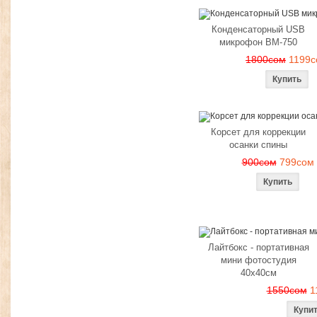
Конденсаторный USB
микрофон BM-750
1800сом
1199с
Корсет для коррекции
осанки спины
900сом
799сом
Лайтбокс - портативная
мини фотостудия
40x40см
1550сом
1