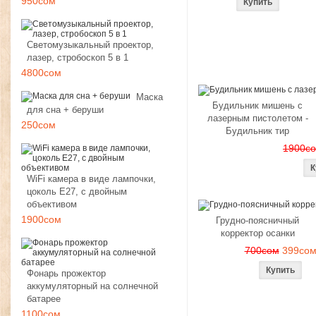
950сом
Светомузыкальный проектор,
лазер, стробоскоп 5 в 1
4800сом
Маска
Будильник мишень с
для сна + беруши
лазерным пистолетом -
250сом
Будильник тир
1900с
WiFi камера в виде лампочки,
цоколь E27, с двойным
объективом
1900сом
Грудно-поясничный
корректор осанки
700сом
399со
Фонарь прожектор
аккумуляторный на солнечной
батарее
1100сом