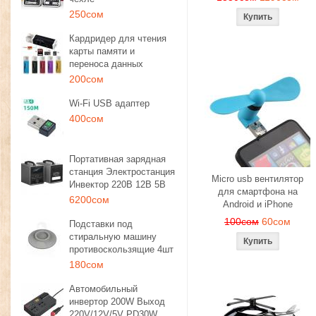
250сом
Кардридер для чтения
карты памяти и
переноса данных
200сом
Wi-Fi USB адаптер
400сом
Портативная зарядная
станция Электростанция
Micro usb вентилятор
Инвектор 220В 12В 5В
для смартфона на
6200сом
Android и iPhone
100сом
60сом
Подставки под
стиральную машину
противоскользящие 4шт
180сом
Автомобильный
инвертор 200W Выход
220V/12V/5V PD30W