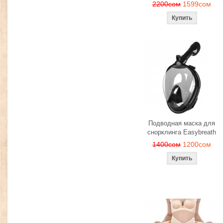
2200сом
1599сом
Подводная маска для
снорклинга Easybreath
1400сом
1200сом