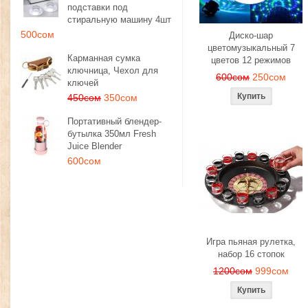
подставки под
стиральную машину 4шт
500сом
Диско-шар
цветомузыкальный 7
Карманная сумка
цветов 12 режимов
ключница, Чехол для
600сом
250сом
ключей
450сом
350сом
Портативный блендер-
бутылка 350мл Fresh
Juice Blender
600сом
Игра пьяная рулетка,
набор 16 стопок
1200сом
999сом