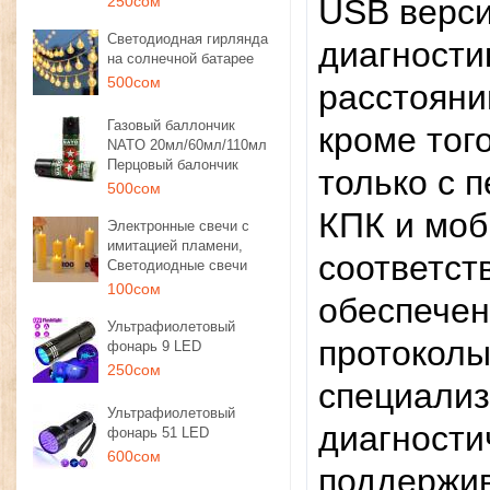
250сом
USB верси
Светодиодная гирлянда
диагности
на солнечной батарее
500сом
расстояни
Газовый баллончик
кроме тог
NATO 20мл/60мл/110мл
Перцовый балончик
только с 
500сом
КПК и мо
Электронные свечи с
имитацией пламени,
соответс
Светодиодные свечи
100сом
обеспечен
Ультрафиолетовый
протоколы
фонарь 9 LED
250сом
специали
Ультрафиолетовый
диагности
фонарь 51 LED
600сом
поддержив