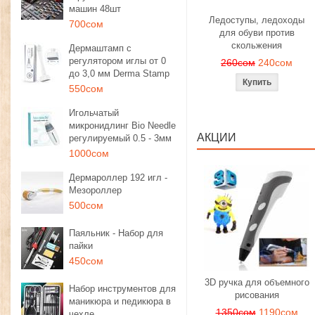
машин 48шт
Ледоступы, ледоходы
700сом
для обуви против
скольжения
Дермаштамп с
регулятором иглы от 0
260сом
240сом
до 3,0 мм Derma Stamp
550сом
Игольчатый
микронидлинг Bio Needle
АКЦИИ
регулируемый 0.5 - 3мм
1000сом
Дермароллер 192 игл -
Мезороллер
500сом
Паяльник - Набор для
пайки
450сом
3D ручка для объемного
Набор инструментов для
рисования
маникюра и педикюра в
1350сом
1190сом
чехле