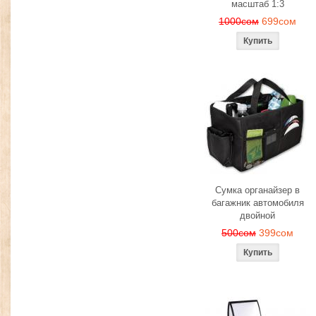
масштаб 1:3
1000сом
699сом
Сумка органайзер в
багажник автомобиля
двойной
500сом
399сом