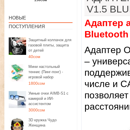
1350сом
1190сом
1000сом
V1.5 BL
НОВЫЕ
Адаптер 
ПОСТУПЛЕНИЯ
Bluetooth
Защитный колпачок для
газовой плиты, защита
Адаптер O
от детей
40сом
– универс
Мини настольный
поддержив
теннис (Пинг-понг) -
игровой набор
числе и C
1800сом
позволяет
Умные очки AIMB-S1 с
камерой и ИИ-
расстояни
ассистентом
3000сом
3D кружка Чудо
Женщина