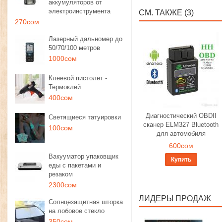
аккумуляторов от
электроинструмента
СМ. ТАКЖЕ (3)
270сом
Лазерный дальномер до
50/70/100 метров
1000сом
Клеевой пистолет -
Термоклей
400сом
Диагностический OBDII
Светящиеся татуировки
сканер ELM327 Bluetooth
100сом
для автомобиля
600сом
Вакууматор упаковщик
Купить
еды с пакетами и
резаком
2300сом
ЛИДЕРЫ ПРОДАЖ
Солнцезащитная шторка
на лобовое стекло
350сом