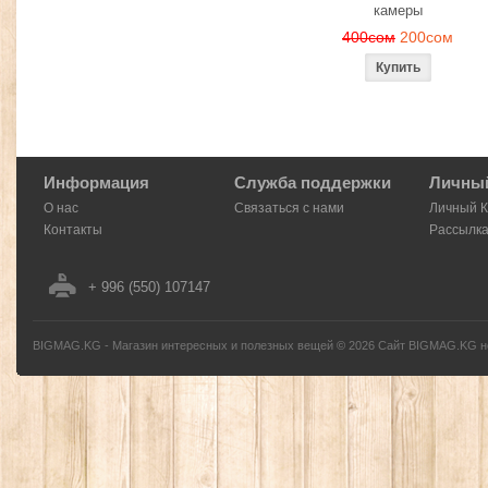
камеры
400сом
200сом
Информация
Служба поддержки
Личный
О нас
Связаться с нами
Личный 
Контакты
Рассылк
+ 996 (550) 107147
BIGMAG.KG - Магазин интересных и полезных вещей
©
2026
Сайт BIGMAG.KG но
без письменного разрешения автора - запрещено, и будет преследоваться по з