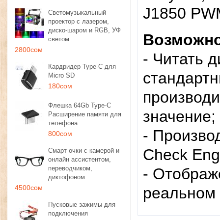
J1850 PWM
Светомузыкальный
проектор с лазером,
диско-шаром и RGB, УФ
Возможно
светом
2800сом
- Читать 
Кардридер Type-C для
стандартн
Micro SD
180сом
производи
Флешка 64Gb Type-C
значение;
Расширение памяти для
телефона
- Произво
800сом
Check Eng
Смарт очки с камерой и
онлайн ассистентом,
переводчиком,
- Отображ
диктофоном
4500сом
реальном
Пусковые зажимы для
подключения