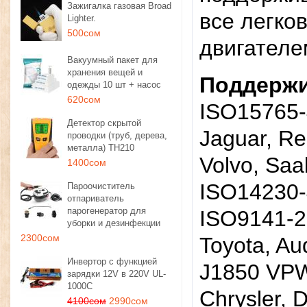
Зажигалка газовая Broad
все легко
Lighter.
500сом
двигателе
Вакуумный пакет для
хранения вещей и
Поддержи
одежды 10 шт + насос
620сом
ISO15765-4
Детектор скрытой
Jaguar, Re
проводки (труб, дерева,
металла) TH210
Volvo, Saa
1400сом
ISO14230-
Пароочиститель
отпариватель
парогенератор для
ISO9141-2:
уборки и дезинфекции
2300сом
Toyota, Au
Инвертор с функцией
J1850 VPW:
зарядки 12V в 220V UL-
1000C
Chrysler, 
4100сом
2990сом