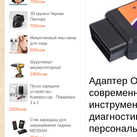
750сом
3D кружка Черная
Пантера
750сом
Микротоковый массажер
для лица
600сом
Шуруповерт
аккумуляторный
1900сом
Адаптер O
Пуско зарядное
современн
устройство -
Компрессор - Повербанк
инструмен
3 в 1
2500сом
диагности
Стик карандаш для
закрашивания седины
персональ
MEIDIAN