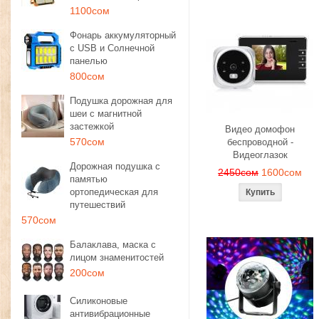
1100сом
Фонарь аккумуляторный
с USB и Солнечной
панелью
800сом
Подушка дорожная для
шеи с магнитной
застежкой
Видео домофон
570сом
беспроводной -
Видеоглазок
Дорожная подушка с
2450сом
1600сом
памятью
ортопедическая для
путешествий
570сом
Балаклава, маска с
лицом знаменитостей
200сом
Силиконовые
антивибрационные