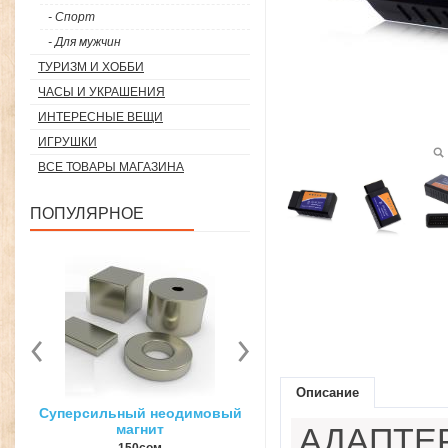
- Спорт
- Для мужчин
ТУРИЗМ И ХОББИ
ЧАСЫ И УКРАШЕНИЯ
ИНТЕРЕСНЫЕ ВЕЩИ
ИГРУШКИ
ВСЕ ТОВАРЫ МАГАЗИНА
ПОПУЛЯРНОЕ
Описание
вый
3D ручка для объемного
Загуститель волос Toppi
рисования
АДАПТЕР
27гр