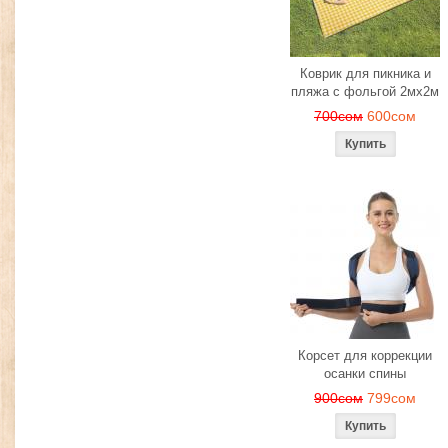
Коврик для пикника и
пляжа с фольгой 2мх2м
700сом
600сом
Корсет для коррекции
осанки спины
900сом
799сом