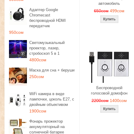
автомобиль
Адаптер Google
650сом
499сом
Chromecast
беспроводной HDMI
передатчик
950сом
Светомузыкальный
проектор, лазер,
стробоскоп 5 в 1
4800сом
Маска для сна + беруши
250сом
Беспроводной
голосовой домофон
WiFi камера в виде
лампочки, цоколь E27, с
2200сом
1400сом
двойным объективом
1900сом
Фонарь прожектор
аккумуляторный на
солнечной батарее