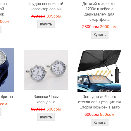
офон
Грудно-поясничный
Детский микроскоп
ой -
корректор осанки
1200x в кейсе с
ок
держателем для
700сом
399сом
смартфона
00сом
2300сом
2000сом
 бритва
Запонки Часы
Зонт для лобового
кварцевые
стекла солнцезащитная
9сом
шторка козырек в авто
900сом
500сом
600сом
550сом