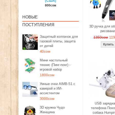
США)
150сом
1350со
00сом
НОВЫЕ
ПОСТУПЛЕНИЯ
3D ручка для о
рисовани
Защитный колпачок для
1350сом
11
газовой плиты, защита
от детей
40сом
Мини настольный
теннис (Пинг-понг) -
игровой набор
1800сом
Умные очки AIMB-S1 с
камерой и ИИ-
ассистентом
3000сом
USB зарядка
3D кружка Чудо
телефона Похо
Женщина
собака Humpi