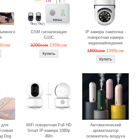
веч
м
1190сом
1000сом
150
бъемного
GSM сигнализация
IP камера лампочка -
я
G10C
поворотная камера
видеонаблюдения
90сом
3200сом
2399сом
1800сом
1399сом
 для
WiFi поворотная Full HD
Автоматический
тливая
Smart IP-камера 1080p
ароматизатор
ng Dog
4Мп
освежитель воздуха