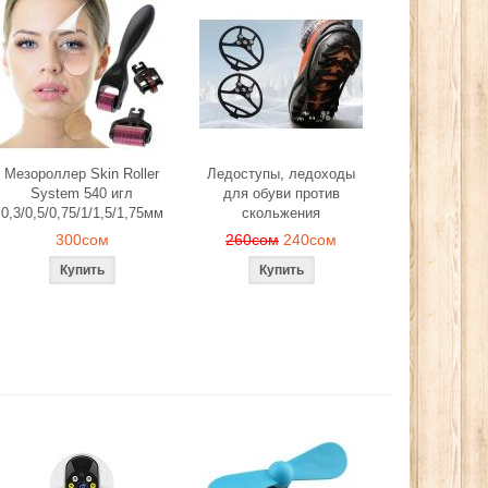
Мезороллер Skin Roller
Ледоступы, ледоходы
System 540 игл
для обуви против
0,3/0,5/0,75/1/1,5/1,75мм
скольжения
300сом
260сом
240сом
й, лепестков
Эспандер фитнес резинка
Ледоступы, ле
антического
тренажер (средняя нагрузка)
обуви против 