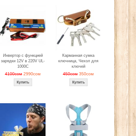
Инвертор с функцией
Карманная сумка
зарядки 12V в 220V UL-
ключница, Чехол для
1000C
ключей
4100сом
2990сом
450сом
350сом