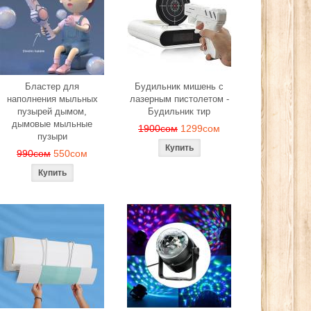
Бластер для
Будильник мишень с
наполнения мыльных
лазерным пистолетом -
пузырей дымом,
Будильник тир
дымовые мыльные
1900сом
1299сом
пузыри
990сом
550сом