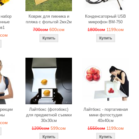
 набор
Коврик для пикника и
Конденсаторный USB
енные
пляжа с фольгой 2мх2м
микрофон BM-750
5в1
700сом
600сом
1800сом
1199сом
9сом
ррекции
Лайтбокс (фотобокс)
Лайтбокс - портативная
ины
для предметной съемки
мини фотостудия
30x30см
40x40см
9сом
1200сом
599сом
1550сом
1199сом