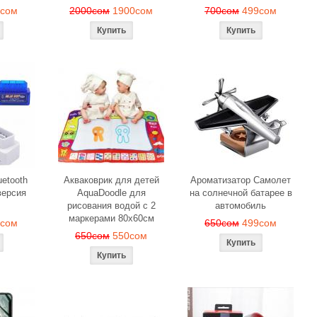
9сом
2000сом
1900сом
700сом
499сом
etooth
Акваковрик для детей
Ароматизатор Самолет
ерсия
AquaDoodle для
на солнечной батарее в
рисования водой с 2
автомобиль
маркерами 80х60см
0сом
650сом
499сом
650сом
550сом