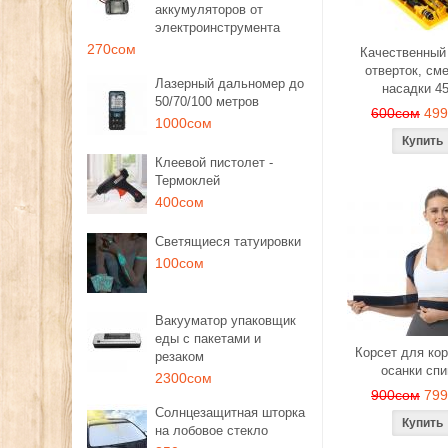
аккумуляторов от
электроинструмента
270сом
Качественный
отверток, см
Лазерный дальномер до
насадки 4
50/70/100 метров
600сом
49
1000сом
Клеевой пистолет -
Термоклей
400сом
Светящиеся татуировки
100сом
Вакууматор упаковщик
еды с пакетами и
Корсет для ко
резаком
осанки сп
2300сом
900сом
79
Солнцезащитная шторка
на лобовое стекло