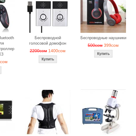
luetooth
Беспроводной
Беспроводные наушники
ля
голосовой домофон
500сом
399сом
троллер
2200сом
1400сом
X3
9сом