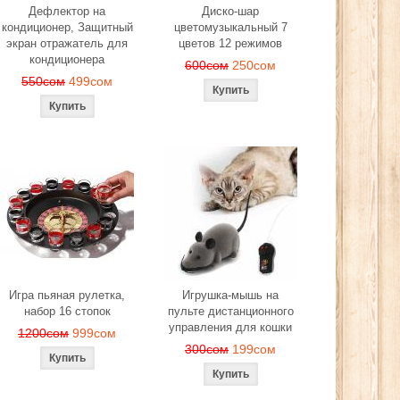
Дефлектор на
Диско-шар
кондиционер, Защитный
цветомузыкальный 7
экран отражатель для
цветов 12 режимов
кондиционера
600сом
250сом
550сом
499сом
Игра пьяная рулетка,
Игрушка-мышь на
набор 16 стопок
пульте дистанционного
управления для кошки
1200сом
999сом
300сом
199сом