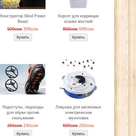
Конструктор Wind Power
Корсет для коррекции
Beast
осанки жесткий
500сом
399сом
850сом
699сом
Ледоступы, ледоходы
Ловушка для насекомых
для обуви против
электрическая
скольжения
мухоловка
260сом
240сом
600сом
250сом