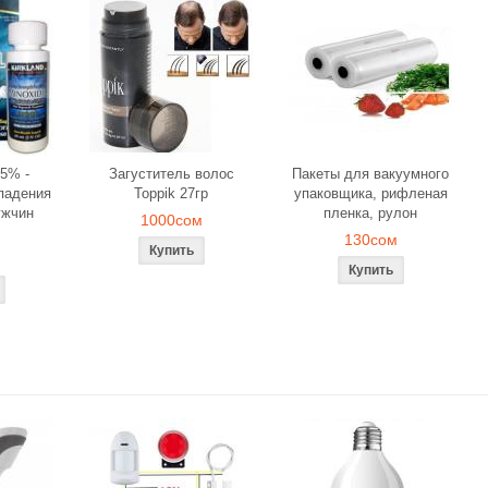
5% -
Загуститель волос
Пакеты для вакуумного
падения
Toppik 27гр
упаковщика, рифленая
ужчин
пленка, рулон
1000сом
130сом
ля объемного
Загуститель волос Toppik
Наборы свече
вания
27гр
роз для ром