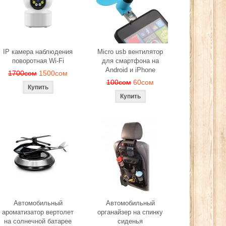
ера
280сом
260сом
2
сом
IP камера наблюдения
Micro usb вентилятор
поворотная Wi-Fi
для смартфона на
Android и iPhone
1700сом
1500сом
100сом
60сом
Автомобильный
Автомобильный
ароматизатор вертолет
органайзер на спинку
на солнечной батарее
сиденья