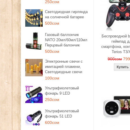
250сом
Светодиодная гирлянда
на солнечной батарее
500сом
Газовый баллончик
Беспроводной b
NATO 20мл/60мл/110мл
геймпад д
Перцовый балончик
смартфона, кон
500сом
Terios T3/
900сом
79
Электронные свечи с
имитацией пламени,
Светодиодные свечи
100сом
Ультрафиолетовый
фонарь 9 LED
250сом
Ультрафиолетовый
фонарь 51 LED
600сом