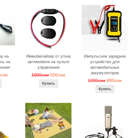
р на
Иммобилайзер от угона
Импульсное зарядное
ль на
автомобиля на пульте
устройство для
ления
управления
автомобильных
аккумуляторов
0сом
1000сом
500сом
1000сом
880сом