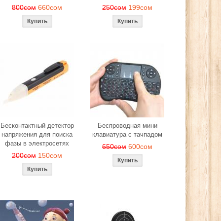
800сом
660сом
250сом
199сом
Бесконтактный детектор
Беспроводная мини
напряжения для поиска
клавиатура с тачпадом
фазы в электросетях
650сом
600сом
200сом
150сом