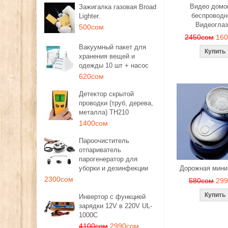
Видео дом
Зажигалка газовая Broad
беспроводн
Lighter.
Видеоглаз
500сом
2450сом
16
Вакуумный пакет для
хранения вещей и
одежды 10 шт + насос
620сом
Детектор скрытой
проводки (труб, дерева,
металла) TH210
1400сом
Пароочиститель
отпариватель
парогенератор для
уборки и дезинфекции
Дорожная мини
2300сом
580сом
29
Инвертор с функцией
зарядки 12V в 220V UL-
1000C
4100сом
2990сом