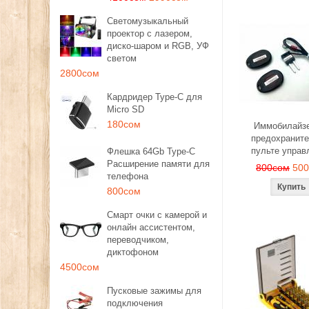
Светомузыкальный
проектор с лазером,
диско-шаром и RGB, УФ
светом
2800сом
Кардридер Type-C для
Micro SD
180сом
Иммобилайзе
предохраните
пульте управ
Флешка 64Gb Type-C
Расширение памяти для
800сом
50
телефона
800сом
Смарт очки с камерой и
онлайн ассистентом,
переводчиком,
диктофоном
4500сом
Пусковые зажимы для
подключения