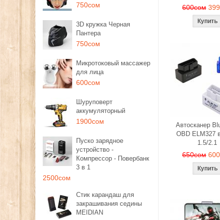
750сом
600сом
39
3D кружка Черная
Пантера
750сом
Микротоковый массажер
для лица
600сом
Шуруповерт
аккумуляторный
1900сом
Автосканер Blu
OBD ELM327 в
Пуско зарядное
1.5/2.1
устройство -
650сом
60
Компрессор - Повербанк
3 в 1
2500сом
Стик карандаш для
закрашивания седины
MEIDIAN