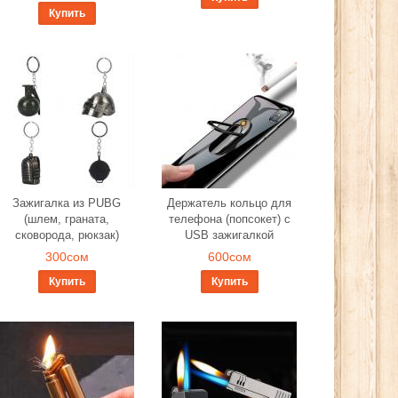
Купить
Зажигалка из PUBG
Держатель кольцо для
(шлем, граната,
телефона (попсокет) с
сковорода, рюкзак)
USB зажигалкой
300сом
600сом
Купить
Купить