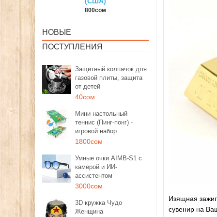
США)
150сом
1350сом
0сом
НОВЫЕ
ПОСТУПЛЕНИЯ
Защитный колпачок для
газовой плиты, защита
от детей
40сом
Мини настольный
теннис (Пинг-понг) -
игровой набор
1800сом
Умные очки AIMB-S1 с
камерой и ИИ-
ассистентом
3000сом
Изящная зажига
3D кружка Чудо
сувенир на Ва
Женщина