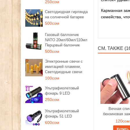
250сом
Карманная зажи
Светодиодная гирлянда
семейства, что
на солнечной батарее
500сом
Газовый баллончик
NATO 20мл/60мл/110мл
Перцовый балончик
СМ. ТАКЖЕ (1
500сом
Электронные свечи с
имитацией пламени,
Светодиодные свечи
100сом
Ультрафиолетовый
фонарь 9 LED
250сом
Вечная спич
Ультрафиолетовый
бензиновая за
фонарь 51 LED
120сом
600сом
Купить