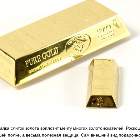
вече
1190сом
1000сом
150с
лка слиток золота воплотит мечту многих золотоискателей. Роскош
шей полке, а весьма полезная вещица. Сам внешний вид подарочной