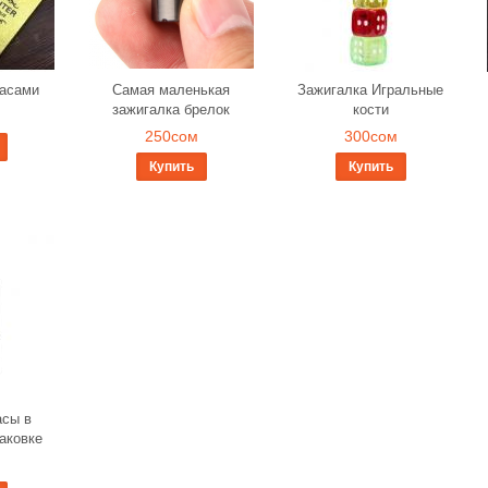
часами
Самая маленькая
Зажигалка Игральные
зажигалка брелок
кости
250сом
300сом
Купить
Купить
асы в
аковке