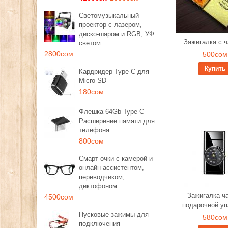
Светомузыкальный
проектор с лазером,
диско-шаром и RGB, УФ
Зажигалка с 
светом
2800сом
500сом
Купить
Кардридер Type-C для
Micro SD
180сом
Флешка 64Gb Type-C
Расширение памяти для
телефона
800сом
Смарт очки с камерой и
онлайн ассистентом,
переводчиком,
диктофоном
Зажигалка ч
4500сом
подарочной уп
Пусковые зажимы для
580сом
подключения