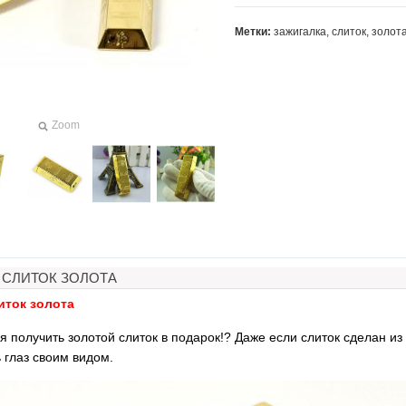
Метки:
зажигалка
,
слиток
,
золот
Zoom
 СЛИТОК ЗОЛОТА
иток золота
я получить золотой слиток в подарок!? Даже если слиток сделан 
 глаз своим видом.
я объемного
Загуститель волос Toppik
Наборы свечей
вания
27гр
роз для рома