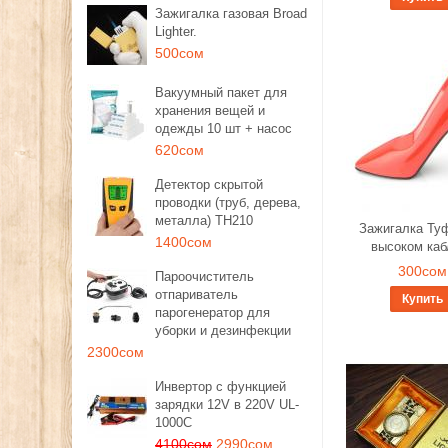
Зажигалка газовая Broad
Lighter.
500сом
Вакуумный пакет для
хранения вещей и
одежды 10 шт + насос
620сом
Детектор скрытой
проводки (труб, дерева,
металла) TH210
Зажигалка Ту
1400сом
высоком каб
300сом
Пароочиститель
отпариватель
Купить
парогенератор для
уборки и дезинфекции
2300сом
Инвертор с функцией
зарядки 12V в 220V UL-
1000C
4100сом
2990сом