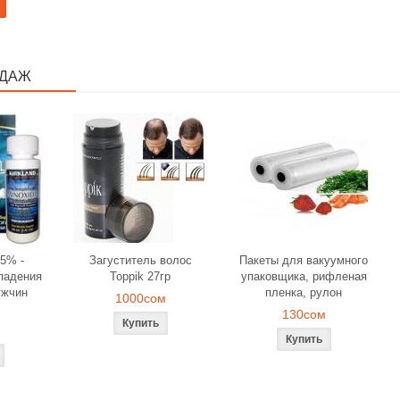
ОДАЖ
5% -
Загуститель волос
Пакеты для вакуумного
падения
Toppik 27гр
упаковщика, рифленая
ужчин
пленка, рулон
1000сом
130сом