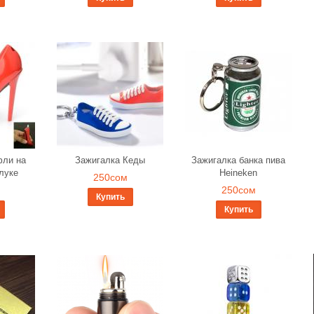
фли на
Зажигалка Кеды
Зажигалка банка пива
луке
Heineken
250сом
250сом
Купить
Купить