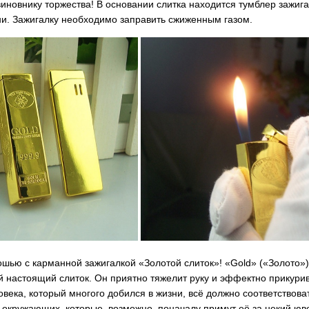
иновнику торжества! В основании слитка находится тумблер зажига
и. Зажигалку необходимо заправить сжиженным газом.
шью с карманной зажигалкой «Золотой слиток»! «Gold» («Золото») 
настоящий слиток. Он приятно тяжелит руку и эффектно прикурива
века, который многого добился в жизни, всё должно соответствова
т окружающих, которые, возможно, поначалу примут её за некий юв