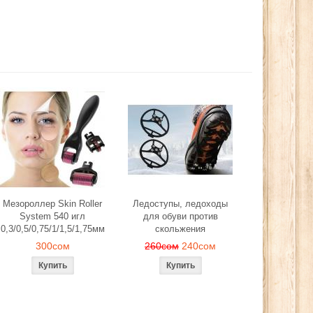
Мезороллер Skin Roller
Ледоступы, ледоходы
System 540 игл
для обуви против
0,3/0,5/0,75/1/1,5/1,75мм
скольжения
300сом
260сом
240сом