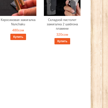
Керосиновая зажигалка
Складной пистолет
Nunchaku
зажигалка 2 шаблона
пламени
480сом
320сом
Купить
Купить