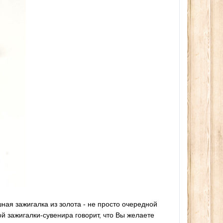
ра
280сом
260сом
24
ом
ная зажигалка из золота - не просто очередной
 зажигалки-сувенира говорит, что Вы желаете