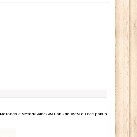
а
из металла с металлическим напылением он все равно
, лепестков
Эспандер фитнес резинка
Ледоступы, ле
нтического
тренажер (средняя нагрузка)
обуви против 