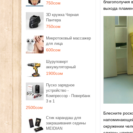
благополучия в
750сом
выхода пламен
3D кружка Черная
Пантера
750сом
Микротоковый массажер
для лица
600сом
Шуруповерт
аккумуляторный
1900сом
Пуско зарядное
устройство -
Компрессор - Повербанк
3 в 1
2500сом
Блесните роско
Стик карандаш для
напоминающей 
закрашивания седины
окружении чело
MEIDIAN
слиток» удиви