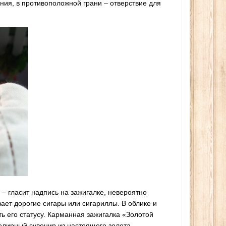
ния, в противоположной грани – отверствие для
– гласит надпись на зажигалке, невероятно
ет дорогие сигары или сигариллы. В облике и
ть его статусу. Карманная зажигалка «Золотой
елирный сувенир из настоящего золота.