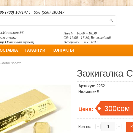
96 (700) 107147 ; +996 (550) 107147
л.Киевская 93
Пн-Пт: 10:00 – 18:30
Логвиненко
Сб: 11:00 - 17:30, Вс: выходной
ир Обменный пункт)
Перерыв:13:30 - 14:00
ОСТАВКА
ГАРАНТИИ
КОНТАКТЫ
Слиток золота
Зажигалка С
Артикул:
2252
Наличие:
5
300сом
Цена:
Кол-во: