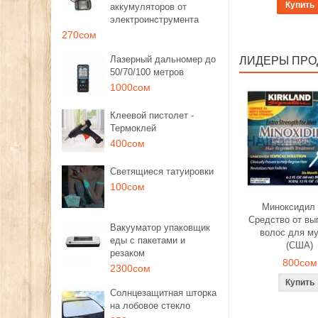
Купить
аккумуляторов от
электроинструмента
270сом
Лазерный дальномер до
ЛИДЕРЫ ПР
50/70/100 метров
1000сом
Клеевой пистолет -
Термоклей
400сом
Светящиеся татуировки
100сом
Миноксидил 
Средство от вы
Вакууматор упаковщик
волос для м
еды с пакетами и
(США)
резаком
800сом
2300сом
Солнцезащитная шторка
на лобовое стекло