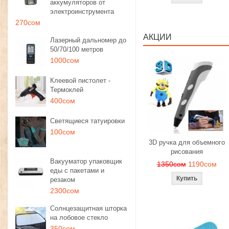
аккумуляторов от
электроинструмента
270сом
АКЦИИ
Лазерный дальномер до
50/70/100 метров
1000сом
Клеевой пистолет -
Термоклей
400сом
Светящиеся татуировки
100сом
3D ручка для объемного
рисования
Вакууматор упаковщик
1350сом
1190сом
еды с пакетами и
резаком
2300сом
Солнцезащитная шторка
на лобовое стекло
350сом