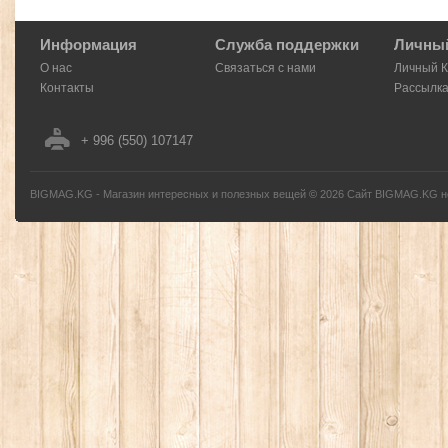
Информация
Служба поддержки
Личный
О нас
Связаться с нами
Личный 
Контакты
Рассылк
+ 996 (550) 107147
BIGMAG.KG - Магазин интересных и полезных вещей
©
2026
Сайт BIGMAG.KG но
без письменного разрешения автора - запрещено, и будет преследоваться по з