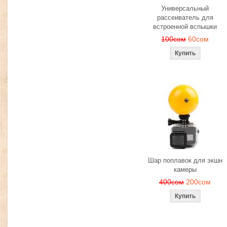
Универсальный
рассеиватель для
встроенной вспышки
100сом
60сом
Шар поплавок для экшн
камеры
400сом
200сом