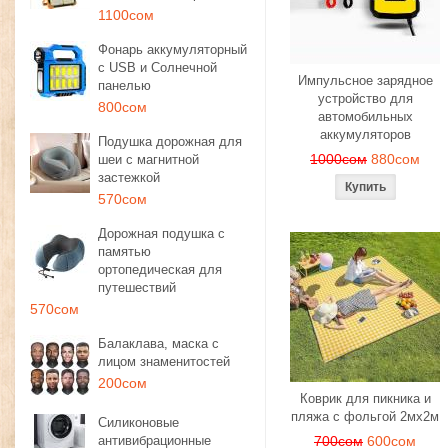
1100сом
Фонарь аккумуляторный
с USB и Солнечной
Импульсное зарядное
панелью
устройство для
800сом
автомобильных
аккумуляторов
Подушка дорожная для
1000сом
880сом
шеи с магнитной
застежкой
570сом
Дорожная подушка с
памятью
ортопедическая для
путешествий
570сом
Балаклава, маска с
лицом знаменитостей
200сом
Коврик для пикника и
пляжа с фольгой 2мх2м
Силиконовые
антивибрационные
700сом
600сом