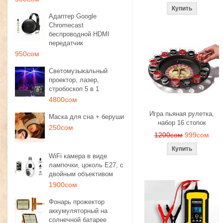
Адаптер Google
Chromecast
беспроводной HDMI
передатчик
950сом
Светомузыкальный
проектор, лазер,
стробоскоп 5 в 1
4800сом
Игра пьяная рулетка,
Маска для сна + беруши
набор 16 стопок
250сом
1200сом
999сом
WiFi камера в виде
лампочки, цоколь E27, с
двойным объективом
1900сом
Фонарь прожектор
аккумуляторный на
солнечной батарее