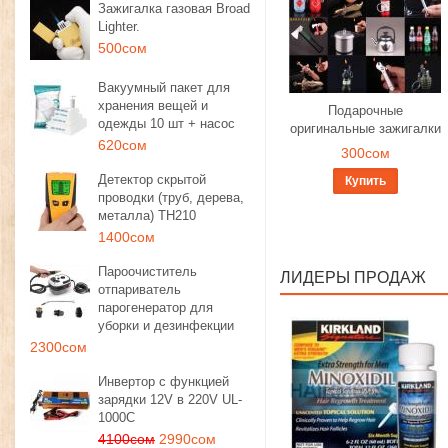
Зажигалка газовая Broad
Lighter.
500сом
Вакуумный пакет для
хранения вещей и
Подарочные
одежды 10 шт + насос
оригинальные зажигалки
620сом
300сом
Детектор скрытой
Купить
проводки (труб, дерева,
металла) TH210
1400сом
Пароочиститель
ЛИДЕРЫ ПРОДАЖ
отпариватель
парогенератор для
уборки и дезинфекции
2300сом
Инвертор с функцией
зарядки 12V в 220V UL-
1000C
4100сом
2990сом