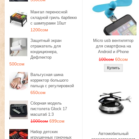
Мангал переносной
складной гриль барбекю
с шампурами 10шт
1200сом
Защитный экран
Micro usb вентилятор
отражатель для
для смартфона на
кондиционера,
Android и iPhone
Дефлектор
100сом
60сом
500сом
Вальгусная шина
корректор большого
пальца с регулировкой
650сом
Сборная модель
пистолета Glock 17
масштаб 1:3
1000сом
699сом
Набор детских
Автомобильный
игрушечных гоночных