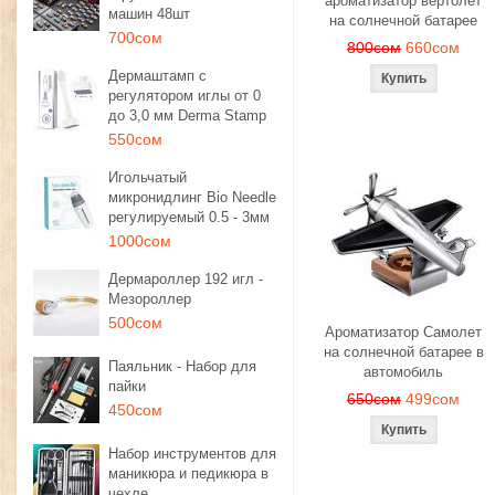
ароматизатор вертолет
машин 48шт
на солнечной батарее
700сом
800сом
660сом
Дермаштамп с
регулятором иглы от 0
до 3,0 мм Derma Stamp
550сом
Игольчатый
микронидлинг Bio Needle
регулируемый 0.5 - 3мм
1000сом
Дермароллер 192 игл -
Мезороллер
500сом
Ароматизатор Самолет
на солнечной батарее в
Паяльник - Набор для
автомобиль
пайки
650сом
499сом
450сом
Набор инструментов для
маникюра и педикюра в
чехле