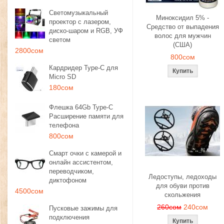
Светомузыкальный
Миноксидил 5% -
проектор с лазером,
Средство от выпадения
диско-шаром и RGB, УФ
волос для мужчин
светом
(США)
2800сом
800сом
Кардридер Type-C для
Micro SD
180сом
Флешка 64Gb Type-C
Расширение памяти для
телефона
800сом
Смарт очки с камерой и
онлайн ассистентом,
переводчиком,
Ледоступы, ледоходы
диктофоном
для обуви против
4500сом
скольжения
260сом
240сом
Пусковые зажимы для
подключения