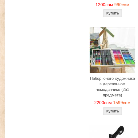
1200сом
990сом
Набор юного художника
в деревянном
чемоданчике (251
предмета)
2200сом
1599сом