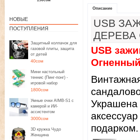
1350сом
1190сом
1000сом
Описание
НОВЫЕ
USB ЗА
ПОСТУПЛЕНИЯ
ДЕРЕВА
Защитный колпачок для
USB зажи
газовой плиты, защита
от детей
Огненный
40сом
Мини настольный
Винтажная
теннис (Пинг-понг) -
игровой набор
сандалово
1800сом
Умные очки AIMB-S1 с
Украшена 
камерой и ИИ-
ассистентом
аксессуар
3000сом
подарком.
3D кружка Чудо
Женщина