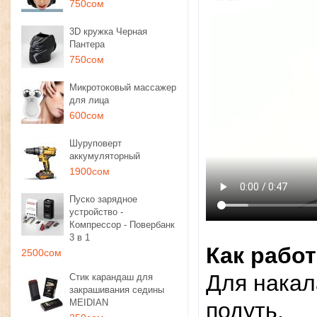
750сом
3D кружка Черная
Пантера
750сом
Микротоковый массажер
для лица
600сом
Шуруповерт
аккумуляторный
1900сом
Пуско зарядное
устройство -
Компрессор - Повербанк
3 в 1
Как рабо
2500сом
Для накал
Стик карандаш для
закрашивания седины
MEIDIAN
подуть.