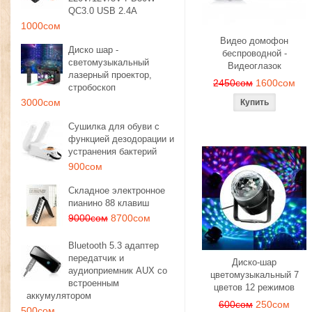
QC3.0 USB 2.4A
1000сом
Видео домофон
Диско шар -
беспроводной -
светомузыкальный
Видеоглазок
лазерный проектор,
2450сом
1600сом
стробоскоп
3000сом
Сушилка для обуви с
функцией дезодорации и
устранения бактерий
900сом
Складное электронное
пианино 88 клавиш
9000сом
8700сом
Bluetooth 5.3 адаптер
передатчик и
Диско-шар
аудиоприемник AUX со
цветомузыкальный 7
встроенным
цветов 12 режимов
аккумулятором
600сом
250сом
500сом