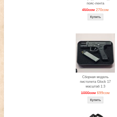
пояс-лента
450сом
270сом
Сборная модель
пистолета Glock 17
масштаб 1:3
1000сом
699сом