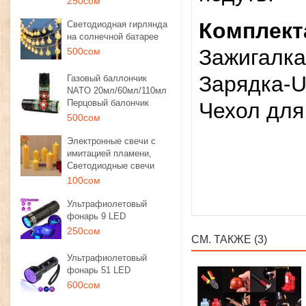
250сом
Комплект
Светодиодная гирлянда
на солнечной батарее
Зажигалка
500сом
Зарядка-
Газовый баллончик
NATO 20мл/60мл/110мл
Перцовый балончик
​Чехол дл
500сом
Электронные свечи с
имитацией пламени,
Светодиодные свечи
100сом
Ультрафиолетовый
фонарь 9 LED
250сом
СМ. ТАКЖЕ (3)
Ультрафиолетовый
фонарь 51 LED
600сом