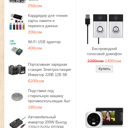
250сом
Кардридер для чтения
карты памяти и
переноса данных
200сом
Wi-Fi USB адаптер
400сом
Беспроводной
голосовой домофон
2200сом
1400сом
Портативная зарядная
станция Электростанция
Инвектор 220В 12В 5В
6200сом
Подставки под
стиральную машину
противоскользящие 4шт
180сом
Автомобильный
инвертор 200W Выход
220V/12V/5V PD30W