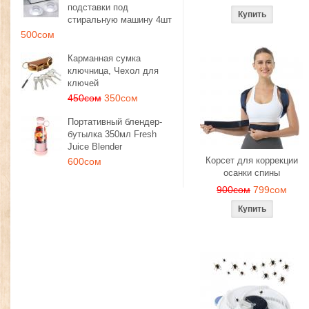
подставки под
стиральную машину 4шт
500сом
Карманная сумка
ключница, Чехол для
ключей
450сом
350сом
Портативный блендер-
бутылка 350мл Fresh
Juice Blender
Корсет для коррекции
600сом
осанки спины
900сом
799сом