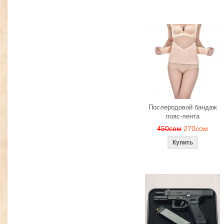
Послеродовой бандаж
пояс-лента
450сом
270сом