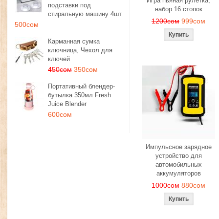
Игра пьяная рулетка,
подставки под
набор 16 стопок
стиральную машину 4шт
1200сом
999сом
500сом
Карманная сумка
ключница, Чехол для
ключей
450сом
350сом
Портативный блендер-
бутылка 350мл Fresh
Juice Blender
600сом
Импульсное зарядное
устройство для
автомобильных
аккумуляторов
1000сом
880сом