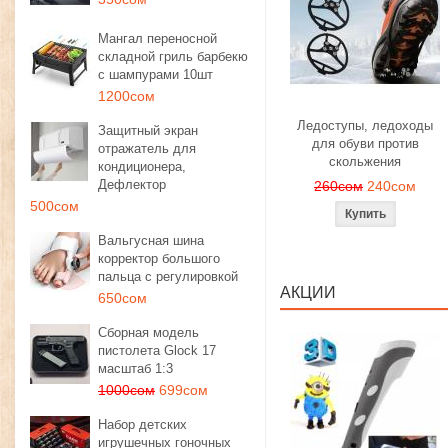
Мангал переносной
складной гриль барбекю
с шампурами 10шт
1200сом
Ледоступы, ледоходы
Защитный экран
для обуви против
отражатель для
скольжения
кондиционера,
Дефлектор
260сом
240сом
500сом
Вальгусная шина
корректор большого
пальца с регулировкой
АКЦИИ
650сом
Сборная модель
пистолета Glock 17
масштаб 1:3
1000сом
699сом
Набор детских
игрушечных гоночных