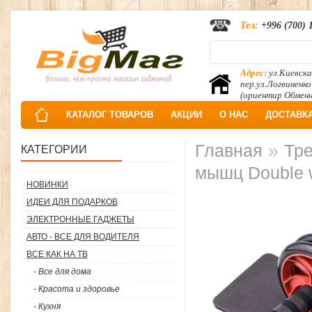
Тел:
+996 (700) 
Адрес:
ул.Киевска
пер.ул.Логвиненко
(ориентир Обмен
КАТАЛОГ ТОВАРОВ
АКЦИИ
О НАС
ДОСТАВК
»
Главная
Тре
КАТЕГОРИИ
мышц Double 
НОВИНКИ
ИДЕИ ДЛЯ ПОДАРКОВ
ЭЛЕКТРОННЫЕ ГАДЖЕТЫ
АВТО - ВСЕ ДЛЯ ВОДИТЕЛЯ
ВСЕ КАК НА ТВ
- Все для дома
- Красота и здоровье
- Кухня