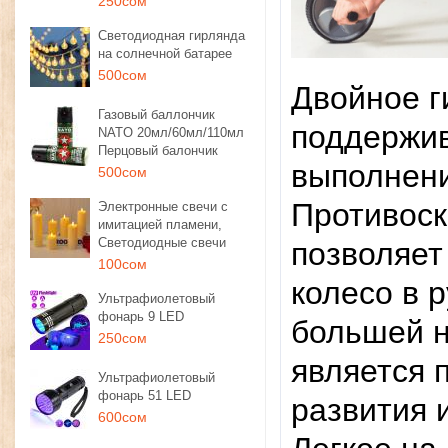
250сом
Светодиодная гирлянда
на солнечной батарее
500сом
Двойное г
Газовый баллончик
поддержив
NATO 20мл/60мл/110мл
Перцовый балончик
выполнени
500сом
Противоск
Электронные свечи с
имитацией пламени,
Светодиодные свечи
позволяет
100сом
колесо в 
Ультрафиолетовый
фонарь 9 LED
большей н
250сом
является 
Ультрафиолетовый
фонарь 51 LED
развития 
600сом