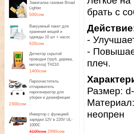
Легкое на
Зажигалка газовая Broad
Lighter.
брать с с
500сом
Действие
Вакуумный пакет для
хранения вещей и
- Улучшае
одежды 10 шт + насос
620сом
- Повышае
Детектор скрытой
проводки (труб, дерева,
плеч.
металла) TH210
1400сом
Характер
Пароочиститель
отпариватель
Размер: d
парогенератор для
уборки и дезинфекции
​Материал:
2300сом
неопрен
Инвертор с функцией
зарядки 12V в 220V UL-
1000C
4100сом
2990сом