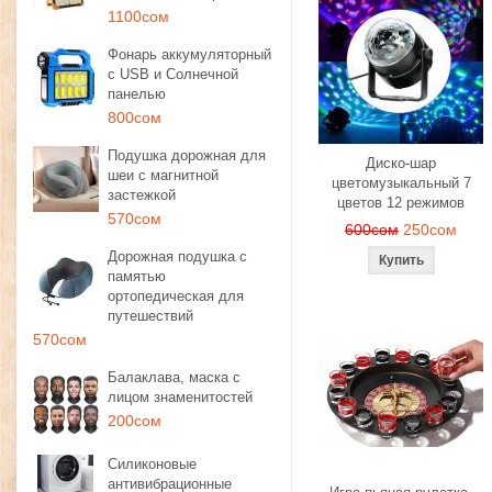
1100сом
Фонарь аккумуляторный
с USB и Солнечной
панелью
800сом
Подушка дорожная для
Диско-шар
шеи с магнитной
цветомузыкальный 7
застежкой
цветов 12 режимов
570сом
600сом
250сом
Дорожная подушка с
памятью
ортопедическая для
путешествий
570сом
Балаклава, маска с
лицом знаменитостей
200сом
Силиконовые
антивибрационные