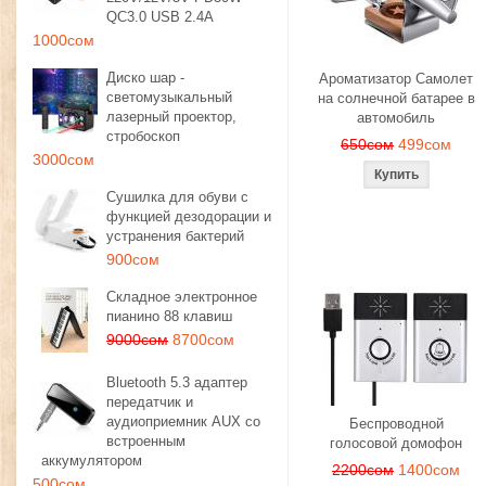
QC3.0 USB 2.4A
1000сом
Диско шар -
Ароматизатор Самолет
светомузыкальный
на солнечной батарее в
лазерный проектор,
автомобиль
стробоскоп
650сом
499сом
3000сом
Сушилка для обуви с
функцией дезодорации и
устранения бактерий
900сом
Складное электронное
пианино 88 клавиш
9000сом
8700сом
Bluetooth 5.3 адаптер
передатчик и
аудиоприемник AUX со
Беспроводной
встроенным
голосовой домофон
аккумулятором
2200сом
1400сом
500сом