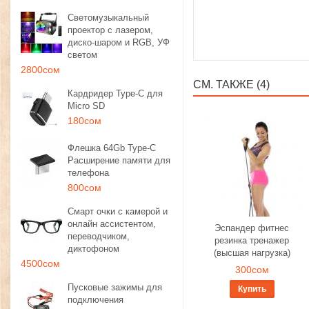
Светомузыкальный
проектор с лазером,
диско-шаром и RGB, УФ
светом
2800сом
СМ. ТАКЖЕ (4)
Кардридер Type-C для
Micro SD
180сом
Флешка 64Gb Type-C
Расширение памяти для
телефона
800сом
Смарт очки с камерой и
онлайн ассистентом,
Эспандер фитнес
переводчиком,
резинка тренажер
диктофоном
(высшая нагрузка)
4500сом
300сом
Пусковые зажимы для
Купить
подключения