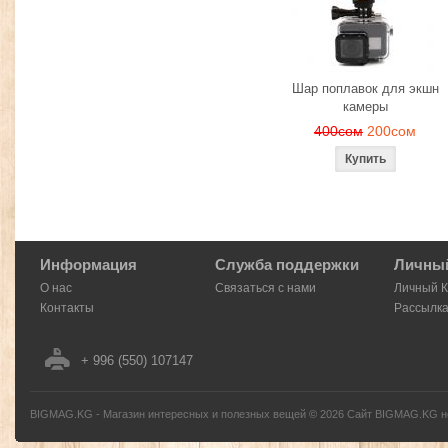
Шар поплавок для экшн
камеры
400сом
200сом
Информация
Служба поддержки
Личный
О нас
Связаться с нами
Личный 
Контакты
Рассылк
+ 996 (550) 107147
BIGMAG.KG - Магазин интересных и полезных вещей
©
2026
Сайт BIGMAG.KG но