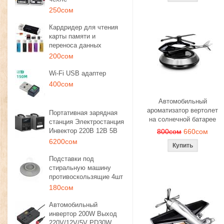
250сом
Кардридер для чтения
карты памяти и
переноса данных
200сом
Wi-Fi USB адаптер
400сом
Автомобильный
ароматизатор вертолет
Портативная зарядная
на солнечной батарее
станция Электростанция
Инвектор 220В 12В 5В
800сом
660сом
6200сом
Подставки под
стиральную машину
противоскользящие 4шт
180сом
Автомобильный
инвертор 200W Выход
220V/12V/5V PD30W