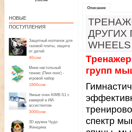
1350сом
1190сом
1000сом
Описание
НОВЫЕ
ТРЕНАЖ
ПОСТУПЛЕНИЯ
ДРУГИХ
Защитный колпачок для
WHEELS
газовой плиты, защита
от детей
Тренажер 
40сом
групп мы
Мини настольный
теннис (Пинг-понг) -
игровой набор
Гимнастич
1800сом
Умные очки AIMB-S1 с
эффективн
камерой и ИИ-
ассистентом
тренирово
3000сом
спектр мы
3D кружка Чудо
Женщина