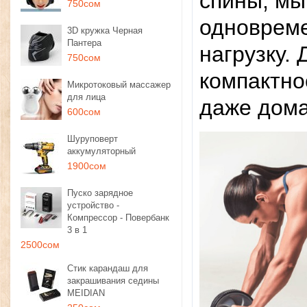
спины, мы
750сом
одноврем
3D кружка Черная
Пантера
нагрузку.
750сом
компактно
Микротоковый массажер
для лица
даже дома
600сом
Шуруповерт
аккумуляторный
1900сом
Пуско зарядное
устройство -
Компрессор - Повербанк
3 в 1
2500сом
Стик карандаш для
закрашивания седины
MEIDIAN