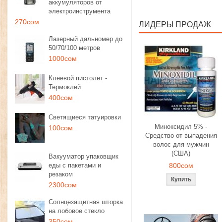
аккумуляторов от
электроинструмента
270сом
ЛИДЕРЫ ПРОДАЖ
Лазерный дальномер до
50/70/100 метров
1000сом
Клеевой пистолет -
Термоклей
400сом
Светящиеся татуировки
Миноксидил 5% -
100сом
Средство от выпадения
волос для мужчин
(США)
Вакууматор упаковщик
еды с пакетами и
800сом
резаком
2300сом
Солнцезащитная шторка
на лобовое стекло
350сом