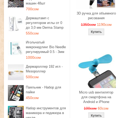
машин 48шт
700сом
3D ручка для объемного
Дермаштамп с
рисования
регулятором иглы от 0
1350сом
1190сом
до 3,0 мм Derma Stamp
550сом
Игольчатый
микронидлинг Bio Needle
регулируемый 0.5 - 3мм
1000сом
Дермароллер 192 игл -
Мезороллер
500сом
Паяльник - Набор для
пайки
Micro usb вентилятор
для смартфона на
450сом
Android и iPhone
Набор инструментов для
100сом
60сом
маникюра и педикюра в
чехле