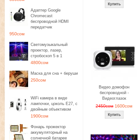
Адаптер Google
Chromecast
беспроводной HDMI
передатчик
950сом
Светомузыкальный
проектор, лазер,
стробоскоп 5 в 1
4800сом
Маска для сна + беруши
250сом
Видео домофон
беспроводной -
WiFi камера в виде
Видеоглазок
лампочки, цоколь E27, с
2450сом
1600сом
двойным объективом
1900сом
Фонарь прожектор
аккумуляторный на
солнечной батарее