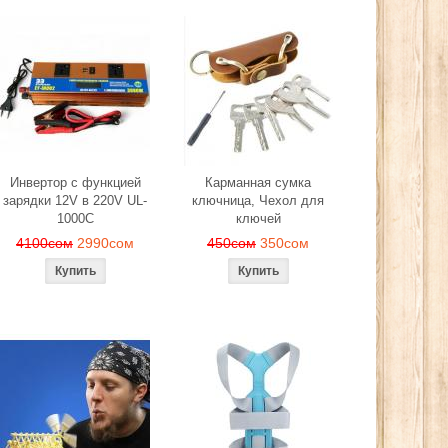
Инвертор с функцией
Карманная сумка
зарядки 12V в 220V UL-
ключница, Чехол для
1000C
ключей
4100сом
2990сом
450сом
350сом