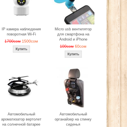
ера
280сом
260сом
2
сом
IP камера наблюдения
Micro usb вентилятор
поворотная Wi-Fi
для смартфона на
Android и iPhone
1700сом
1500сом
100сом
60сом
Автомобильный
Автомобильный
ароматизатор вертолет
органайзер на спинку
на солнечной батарее
сиденья