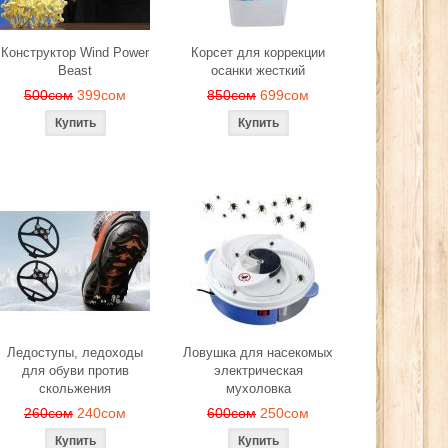
Конструктор Wind Power
Корсет для коррекции
Beast
осанки жесткий
500сом
399сом
850сом
699сом
Ледоступы, ледоходы
Ловушка для насекомых
для обуви против
электрическая
скольжения
мухоловка
260сом
240сом
600сом
250сом