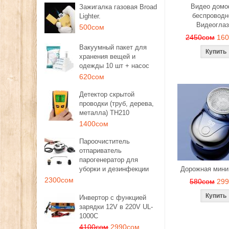
Видео дом
Зажигалка газовая Broad
беспроводн
Lighter.
Видеоглаз
500сом
2450сом
16
Вакуумный пакет для
хранения вещей и
одежды 10 шт + насос
620сом
Детектор скрытой
проводки (труб, дерева,
металла) TH210
1400сом
Пароочиститель
отпариватель
парогенератор для
уборки и дезинфекции
Дорожная мини
2300сом
580сом
29
Инвертор с функцией
зарядки 12V в 220V UL-
1000C
4100сом
2990сом