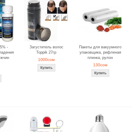
5% -
Загуститель волос
Пакеты для вакуумного
падения
Toppik 27гр
упаковщика, рифленая
ужчин
пленка, рулон
1000сом
130сом
ля объемного
Загуститель волос Toppik
Наборы свече
вания
27гр
роз для ром