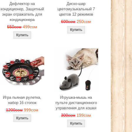
Дефлектор на
Диско-шар
кондиционер, Защитный
цветомузыкальный 7
экран отражатель для
цветов 12 режимов
кондиционера
600сом
250сом
550сом
499сом
Игра пьяная рулетка,
Игрушка-мышь на
набор 16 стопок
пульте дистанционного
управления для кошки
1200сом
999сом
300сом
199сом