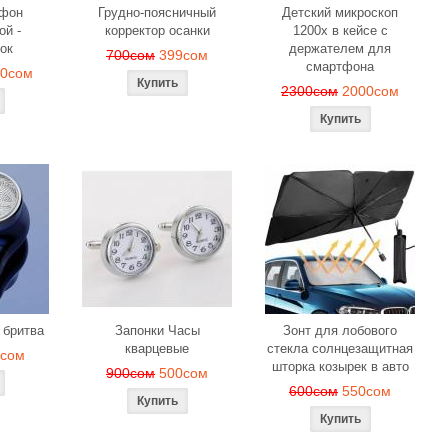
офон
Грудно-поясничный
Детский микроскоп
ой -
корректор осанки
1200x в кейсе с
ок
держателем для
700сом
399сом
смартфона
00сом
2300сом
2000сом
 бритва
Запонки Часы
Зонт для лобового
кварцевые
стекла солнцезащитная
9сом
шторка козырек в авто
900сом
500сом
600сом
550сом