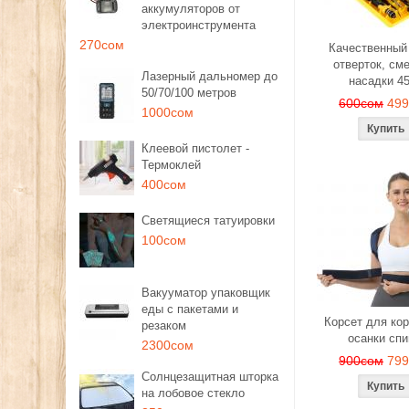
аккумуляторов от
электроинструмента
270сом
Качественный
отверток, см
Лазерный дальномер до
насадки 4
50/70/100 метров
600сом
49
1000сом
Клеевой пистолет -
Термоклей
400сом
Светящиеся татуировки
100сом
Вакууматор упаковщик
еды с пакетами и
Корсет для ко
резаком
осанки сп
2300сом
900сом
79
Солнцезащитная шторка
на лобовое стекло