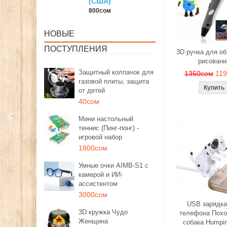
США)
150сом
1350со
00сом
НОВЫЕ
ПОСТУПЛЕНИЯ
3D ручка для о
рисовани
Защитный колпачок для
1350сом
11
газовой плиты, защита
от детей
40сом
Мини настольный
теннис (Пинг-понг) -
игровой набор
1800сом
Умные очки AIMB-S1 с
камерой и ИИ-
ассистентом
3000сом
USB зарядка
3D кружка Чудо
телефона Похо
Женщина
собака Humpi