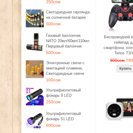
250сом
Светодиодная гирлянда
на солнечной батарее
500сом
Газовый баллончик
Беспроводной b
NATO 20мл/60мл/110мл
геймпад д
Перцовый балончик
смартфона, кон
500сом
Terios T3/
900сом
79
Электронные свечи с
имитацией пламени,
Светодиодные свечи
100сом
Ультрафиолетовый
фонарь 9 LED
250сом
Ультрафиолетовый
фонарь 51 LED
600сом