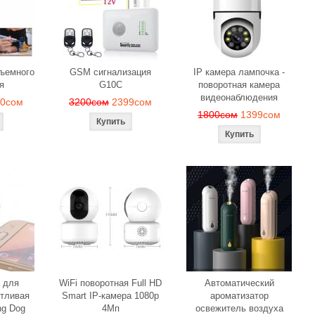
веч
м
1190сом
1000сом
150
бъемного
GSM сигнализация
IP камера лампочка -
я
G10C
поворотная камера
видеонаблюдения
90сом
3200сом
2399сом
1800сом
1399сом
 для
WiFi поворотная Full HD
Автоматический
тливая
Smart IP-камера 1080p
ароматизатор
ng Dog
4Мп
освежитель воздуха