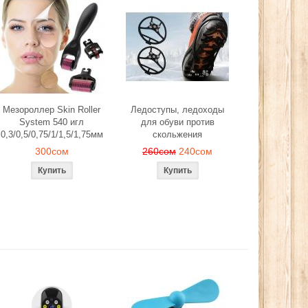
Мезороллер Skin Roller
Ледоступы, ледоходы
System 540 игл
для обуви против
0,3/0,5/0,75/1/1,5/1,75мм
скольжения
300сом
260сом
240сом
й, лепестков
Эспандер фитнес резинка
Ледоступы, ле
антического
тренажер (средняя нагрузка)
обуви против 