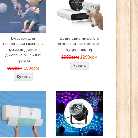
Бластер для
Будильник мишень с
наполнения мыльных
лазерным пистолетом -
пузырей дымом,
Будильник тир
дымовые мыльные
1900сом
1299сом
пузыри
990сом
550сом