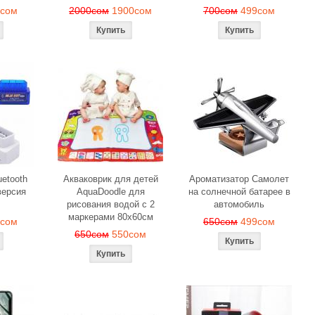
9сом
2000сом
1900сом
700сом
499сом
etooth
Акваковрик для детей
Ароматизатор Самолет
ерсия
AquaDoodle для
на солнечной батарее в
рисования водой с 2
автомобиль
маркерами 80х60см
0сом
650сом
499сом
650сом
550сом