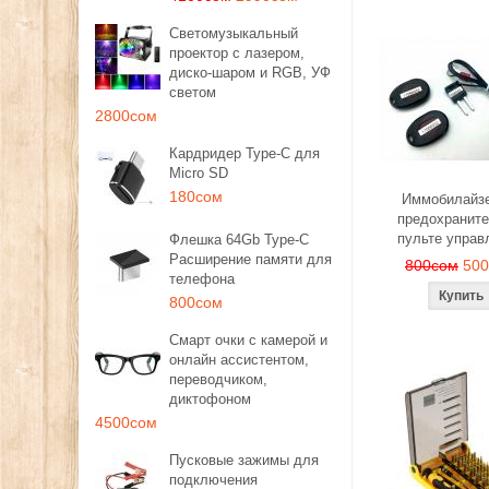
Светомузыкальный
проектор с лазером,
диско-шаром и RGB, УФ
светом
2800сом
Кардридер Type-C для
Micro SD
180сом
Иммобилайзе
предохраните
пульте управ
Флешка 64Gb Type-C
Расширение памяти для
800сом
50
телефона
800сом
Смарт очки с камерой и
онлайн ассистентом,
переводчиком,
диктофоном
4500сом
Пусковые зажимы для
подключения