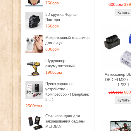
750сом
600сом
39
3D кружка Черная
Пантера
750сом
Микротоковый массажер
для лица
600сом
Шуруповерт
аккумуляторный
1900сом
Автосканер Blu
OBD ELM327 в
Пуско зарядное
1.5/2.1
устройство -
650сом
60
Компрессор - Повербанк
3 в 1
2500сом
Стик карандаш для
закрашивания седины
MEIDIAN