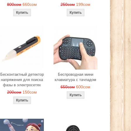
800сом
660сом
250сом
199сом
Бесконтактный детектор
Беспроводная мини
напряжения для поиска
клавиатура с тачпадом
фазы в электросетях
650сом
600сом
200сом
150сом