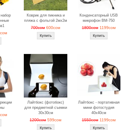
 набор
Коврик для пикника и
Конденсаторный USB
енные
пляжа с фольгой 2мх2м
микрофон BM-750
5в1
700сом
600сом
1800сом
1199сом
9сом
ррекции
Лайтбокс (фотобокс)
Лайтбокс - портативная
ины
для предметной съемки
мини фотостудия
30x30см
40x40см
9сом
1200сом
599сом
1550сом
1199сом