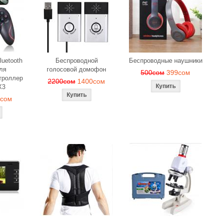
luetooth
Беспроводной
Беспроводные наушники
ля
голосовой домофон
500сом
399сом
троллер
2200сом
1400сом
X3
9сом