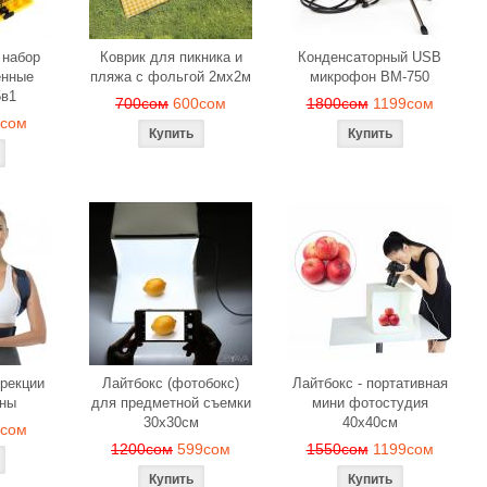
 набор
Коврик для пикника и
Конденсаторный USB
енные
пляжа с фольгой 2мх2м
микрофон BM-750
5в1
700сом
600сом
1800сом
1199сом
9сом
ррекции
Лайтбокс (фотобокс)
Лайтбокс - портативная
ины
для предметной съемки
мини фотостудия
30x30см
40x40см
9сом
1200сом
599сом
1550сом
1199сом