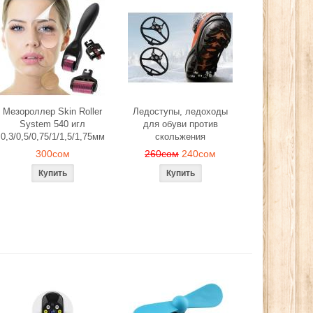
Мезороллер Skin Roller
Ледоступы, ледоходы
System 540 игл
для обуви против
0,3/0,5/0,75/1/1,5/1,75мм
скольжения
300сом
260сом
240сом
й, лепестков
Эспандер фитнес резинка
Ледоступы, ле
антического
тренажер (средняя нагрузка)
обуви против 