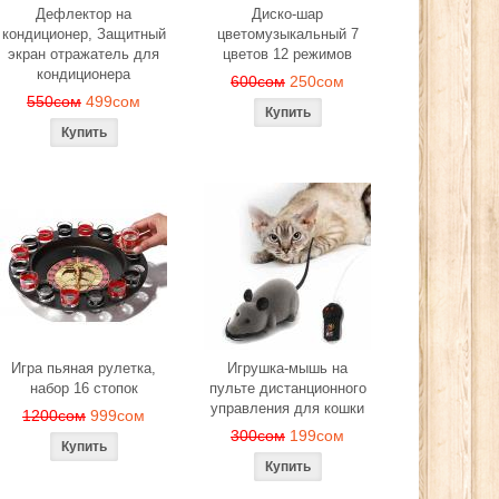
Дефлектор на
Диско-шар
кондиционер, Защитный
цветомузыкальный 7
экран отражатель для
цветов 12 режимов
кондиционера
600сом
250сом
550сом
499сом
Игра пьяная рулетка,
Игрушка-мышь на
набор 16 стопок
пульте дистанционного
управления для кошки
1200сом
999сом
300сом
199сом