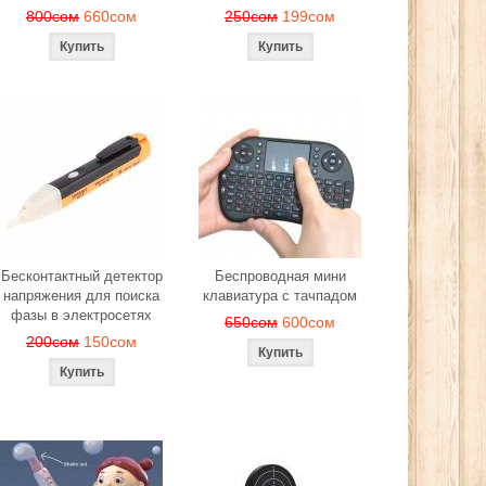
800сом
660сом
250сом
199сом
Бесконтактный детектор
Беспроводная мини
напряжения для поиска
клавиатура с тачпадом
фазы в электросетях
650сом
600сом
200сом
150сом