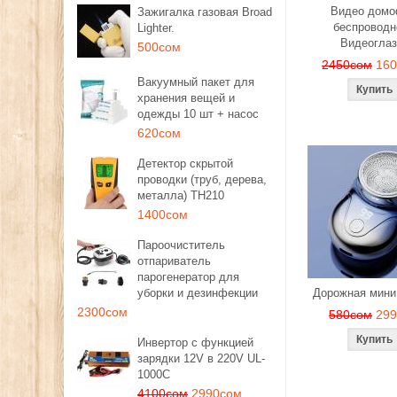
Видео дом
Зажигалка газовая Broad
беспроводн
Lighter.
Видеоглаз
500сом
2450сом
16
Вакуумный пакет для
хранения вещей и
одежды 10 шт + насос
620сом
Детектор скрытой
проводки (труб, дерева,
металла) TH210
1400сом
Пароочиститель
отпариватель
парогенератор для
уборки и дезинфекции
Дорожная мини
2300сом
580сом
29
Инвертор с функцией
зарядки 12V в 220V UL-
1000C
4100сом
2990сом