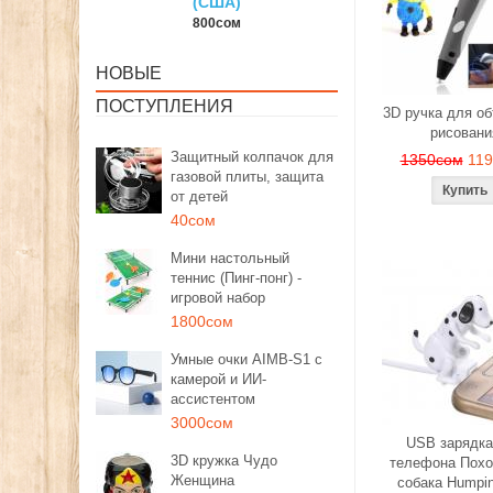
США)
150сом
1350сом
00сом
НОВЫЕ
ПОСТУПЛЕНИЯ
3D ручка для о
рисовани
Защитный колпачок для
1350сом
11
газовой плиты, защита
от детей
40сом
Мини настольный
теннис (Пинг-понг) -
игровой набор
1800сом
Умные очки AIMB-S1 с
камерой и ИИ-
ассистентом
3000сом
USB зарядка
3D кружка Чудо
телефона Похо
Женщина
собака Humpi