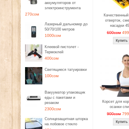
аккумуляторов от
электроинструмента
270сом
Качественный
отверток, см
Лазерный дальномер до
насадки 4
50/70/100 метров
600сом
49
1000сом
Клеевой пистолет -
Термоклей
400сом
Светящиеся татуировки
100сом
Вакууматор упаковщик
еды с пакетами и
Корсет для ко
резаком
осанки сп
2300сом
900сом
79
Солнцезащитная шторка
на лобовое стекло