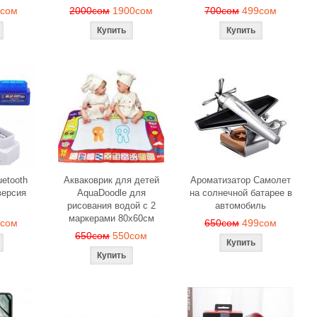
9сом
2000сом
1900сом
700сом
499сом
etooth
Акваковрик для детей
Ароматизатор Самолет
ерсия
AquaDoodle для
на солнечной батарее в
рисования водой с 2
автомобиль
маркерами 80х60см
0сом
650сом
499сом
650сом
550сом