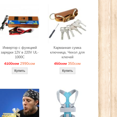
Инвертор с функцией
Карманная сумка
зарядки 12V в 220V UL-
ключница, Чехол для
1000C
ключей
4100сом
2990сом
450сом
350сом