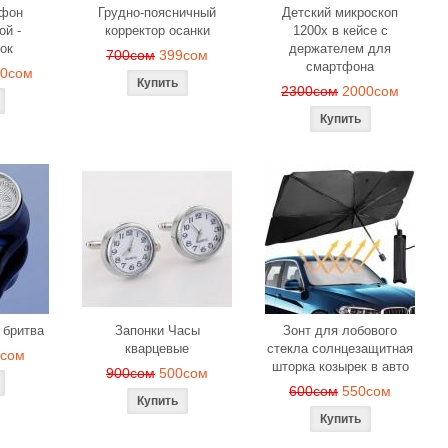
офон
Грудно-поясничный
Детский микроскоп
ой -
корректор осанки
1200x в кейсе с
ок
держателем для
700сом
399сом
смартфона
00сом
2300сом
2000сом
 бритва
Запонки Часы
Зонт для лобового
кварцевые
стекла солнцезащитная
9сом
шторка козырек в авто
900сом
500сом
600сом
550сом