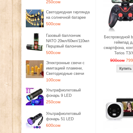
250сом
Светодиодная гирлянда
на солнечной батарее
500сом
Газовый баллончик
Беспроводной b
NATO 20мл/60мл/110мл
геймпад д
Перцовый балончик
смартфона, кон
500сом
Terios T3/
900сом
79
Электронные свечи с
имитацией пламени,
Светодиодные свечи
100сом
Ультрафиолетовый
фонарь 9 LED
250сом
Ультрафиолетовый
фонарь 51 LED
600сом