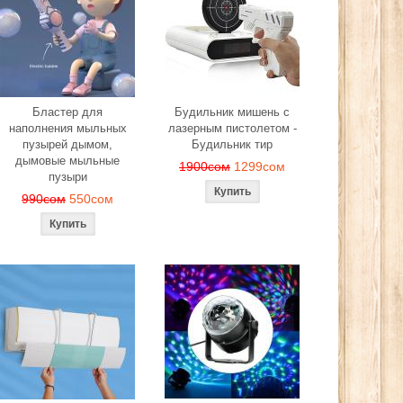
Бластер для
Будильник мишень с
наполнения мыльных
лазерным пистолетом -
пузырей дымом,
Будильник тир
дымовые мыльные
1900сом
1299сом
пузыри
990сом
550сом