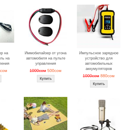
р на
Иммобилайзер от угона
Импульсное зарядное
ль на
автомобиля на пульте
устройство для
ления
управления
автомобильных
аккумуляторов
0сом
1000сом
500сом
1000сом
880сом