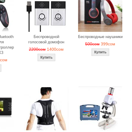
luetooth
Беспроводной
Беспроводные наушники
ля
голосовой домофон
500сом
399сом
троллер
2200сом
1400сом
X3
9сом