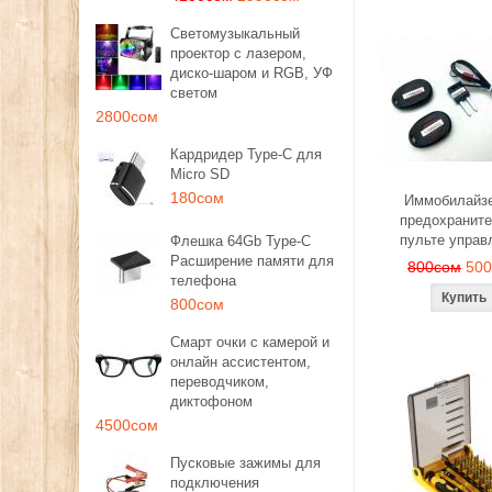
Светомузыкальный
проектор с лазером,
диско-шаром и RGB, УФ
светом
2800сом
Кардридер Type-C для
Micro SD
180сом
Иммобилайзе
предохраните
пульте управ
Флешка 64Gb Type-C
Расширение памяти для
800сом
50
телефона
800сом
Смарт очки с камерой и
онлайн ассистентом,
переводчиком,
диктофоном
4500сом
Пусковые зажимы для
подключения