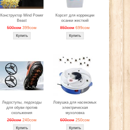
Конструктор Wind Power
Корсет для коррекции
Beast
осанки жесткий
500сом
399сом
850сом
699сом
Ледоступы, ледоходы
Ловушка для насекомых
для обуви против
электрическая
скольжения
мухоловка
260сом
240сом
600сом
250сом