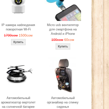
ера
280сом
260сом
2
ом
IP камера наблюдения
Micro usb вентилятор
поворотная Wi-Fi
для смартфона на
Android и iPhone
1700сом
1500сом
100сом
60сом
Автомобильный
Автомобильный
ароматизатор вертолет
органайзер на спинку
на солнечной батарее
сиденья