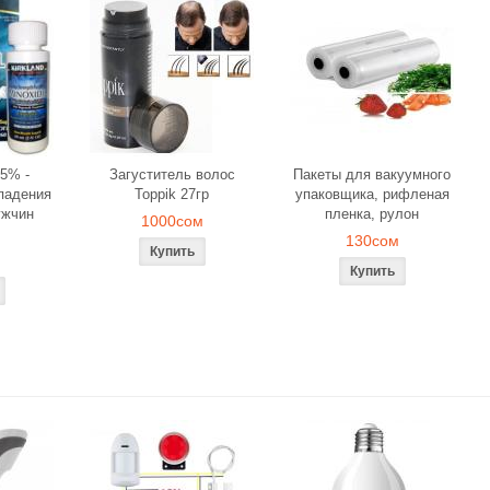
5% -
Загуститель волос
Пакеты для вакуумного
падения
Toppik 27гр
упаковщика, рифленая
ужчин
пленка, рулон
1000сом
130сом
ля объемного
Загуститель волос Toppik
Наборы свече
вания
27гр
роз для ром