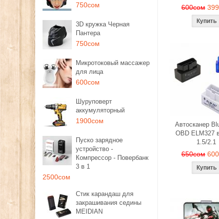
750сом
600сом
39
3D кружка Черная
Пантера
750сом
Микротоковый массажер
для лица
600сом
Шуруповерт
аккумуляторный
1900сом
Автосканер Blu
OBD ELM327 в
Пуско зарядное
1.5/2.1
устройство -
650сом
60
Компрессор - Повербанк
3 в 1
2500сом
Стик карандаш для
закрашивания седины
MEIDIAN