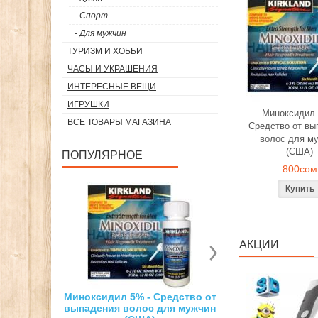
- Спорт
- Для мужчин
ТУРИЗМ И ХОББИ
ЧАСЫ И УКРАШЕНИЯ
ИНТЕРЕСНЫЕ ВЕЩИ
ИГРУШКИ
Миноксидил 
ВСЕ ТОВАРЫ МАГАЗИНА
Средство от вы
волос для м
(США)
ПОПУЛЯРНОЕ
800сом
АКЦИИ
% - Средство от
Суперсильный неодимовый
3D ручка д
лос для мужчин
магнит
рисо