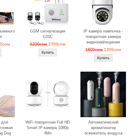
веч
1190сом
1000сом
150с
бъемного
GSM сигнализация
IP камера лампочка -
я
G10C
поворотная камера
видеонаблюдения
90сом
3200сом
2399сом
1800сом
1399сом
 для
WiFi поворотная Full HD
Автоматический
тливая
Smart IP-камера 1080p
ароматизатор
ng Dog
4Мп
освежитель воздуха