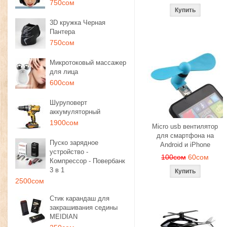
750сом
3D кружка Черная
Пантера
750сом
Микротоковый массажер
для лица
600сом
Шуруповерт
аккумуляторный
1900сом
Micro usb вентилятор
для смартфона на
Пуско зарядное
Android и iPhone
устройство -
100сом
60сом
Компрессор - Повербанк
3 в 1
2500сом
Стик карандаш для
закрашивания седины
MEIDIAN