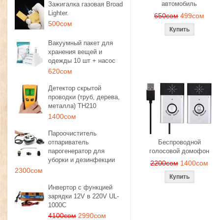
автомобиль
Зажигалка газовая Broad
Lighter.
650сом
499сом
500сом
Вакуумный пакет для
хранения вещей и
одежды 10 шт + насос
620сом
Детектор скрытой
проводки (труб, дерева,
металла) TH210
1400сом
Пароочиститель
отпариватель
Беспроводной
парогенератор для
голосовой домофон
уборки и дезинфекции
2200сом
1400сом
2300сом
Инвертор с функцией
зарядки 12V в 220V UL-
1000C
4100сом
2990сом