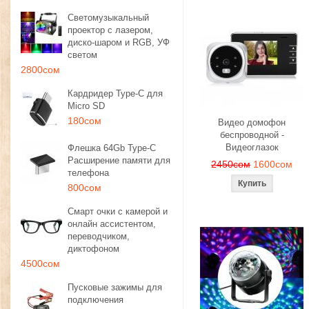
Светомузыкальный
проектор с лазером,
диско-шаром и RGB, УФ
светом
2800сом
Кардридер Type-C для
Micro SD
180сом
Видео домофон
беспроводной -
Видеоглазок
Флешка 64Gb Type-C
Расширение памяти для
2450сом
1600сом
телефона
800сом
Смарт очки с камерой и
онлайн ассистентом,
переводчиком,
диктофоном
4500сом
Пусковые зажимы для
подключения