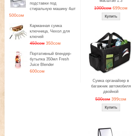
масштаб 1:3
подставки под
1000сом
699сом
стиральную машину 4шт
500сом
Карманная сумка
ключница, Чехол для
ключей
450сом
350сом
Портативный блендер-
бутылка 350мл Fresh
Juice Blender
600сом
Сумка органайзер в
багажник автомобиля
двойной
500сом
399сом