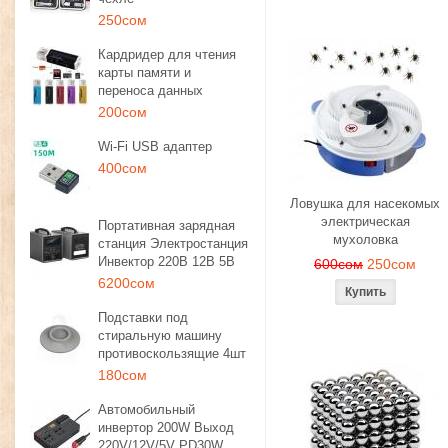
250сом
Кардридер для чтения
карты памяти и
переноса данных
200сом
Wi-Fi USB адаптер
400сом
Ловушка для насекомых
электрическая
Портативная зарядная
мухоловка
станция Электростанция
Инвектор 220В 12В 5В
600сом
250сом
6200сом
Подставки под
стиральную машину
противоскользящие 4шт
180сом
Автомобильный
инвертор 200W Выход
220V/12V/5V PD30W