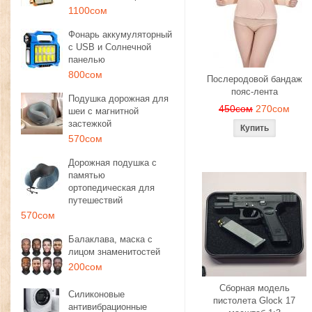
1100сом
Фонарь аккумуляторный
с USB и Солнечной
панелью
800сом
Послеродовой бандаж
пояс-лента
Подушка дорожная для
450сом
270сом
шеи с магнитной
застежкой
570сом
Дорожная подушка с
памятью
ортопедическая для
путешествий
570сом
Балаклава, маска с
лицом знаменитостей
200сом
Сборная модель
Силиконовые
пистолета Glock 17
антивибрационные