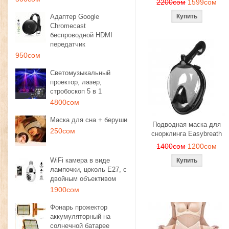
2200сом
1599сом
Адаптер Google
Chromecast
беспроводной HDMI
передатчик
950сом
Светомузыкальный
проектор, лазер,
стробоскоп 5 в 1
4800сом
Маска для сна + беруши
Подводная маска для
250сом
снорклинга Easybreath
1400сом
1200сом
WiFi камера в виде
лампочки, цоколь E27, с
двойным объективом
1900сом
Фонарь прожектор
аккумуляторный на
солнечной батарее