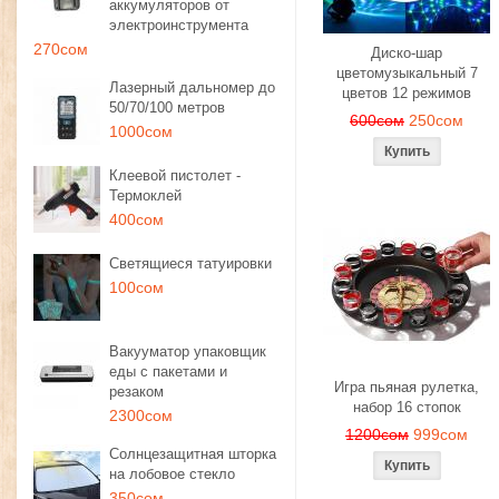
аккумуляторов от
электроинструмента
270сом
Диско-шар
цветомузыкальный 7
Лазерный дальномер до
цветов 12 режимов
50/70/100 метров
600сом
250сом
1000сом
Клеевой пистолет -
Термоклей
400сом
Светящиеся татуировки
100сом
Вакууматор упаковщик
еды с пакетами и
Игра пьяная рулетка,
резаком
набор 16 стопок
2300сом
1200сом
999сом
Солнцезащитная шторка
на лобовое стекло
350сом