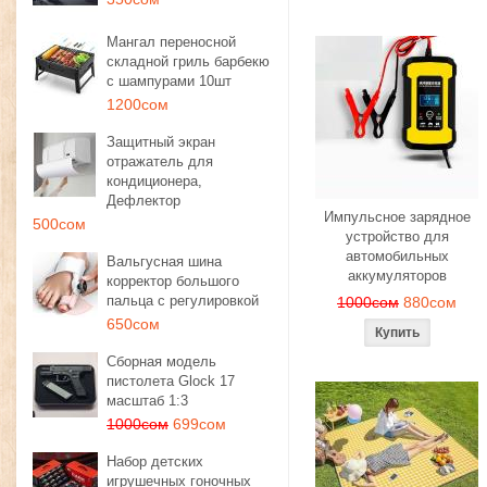
Мангал переносной
складной гриль барбекю
с шампурами 10шт
1200сом
Защитный экран
отражатель для
кондиционера,
Дефлектор
Импульсное зарядное
500сом
устройство для
автомобильных
Вальгусная шина
аккумуляторов
корректор большого
пальца с регулировкой
1000сом
880сом
650сом
Сборная модель
пистолета Glock 17
масштаб 1:3
1000сом
699сом
Набор детских
игрушечных гоночных