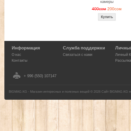
камеры
400сом
200сом
Информация
Служба поддержки
Личный
О нас
Связаться с нами
Личный 
Контакты
Рассылк
+ 996 (550) 107147
BIGMAG.KG - Магазин интересных и полезных вещей
©
2026
Сайт BIGMAG.KG но
без письменного разрешения автора - запрещено, и будет преследоваться по з