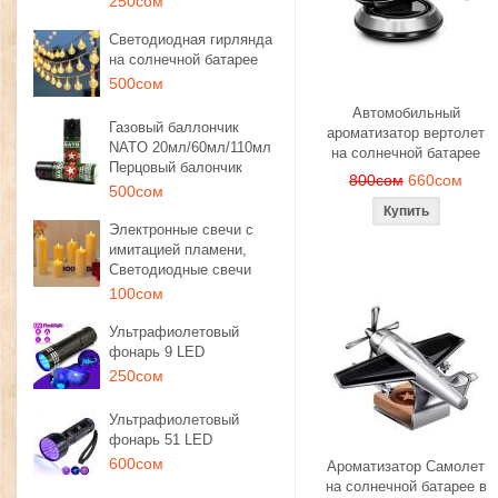
250сом
Светодиодная гирлянда
на солнечной батарее
500сом
Автомобильный
Газовый баллончик
ароматизатор вертолет
NATO 20мл/60мл/110мл
на солнечной батарее
Перцовый балончик
800сом
660сом
500сом
Электронные свечи с
имитацией пламени,
Светодиодные свечи
100сом
Ультрафиолетовый
фонарь 9 LED
250сом
Ультрафиолетовый
фонарь 51 LED
600сом
Ароматизатор Самолет
на солнечной батарее в