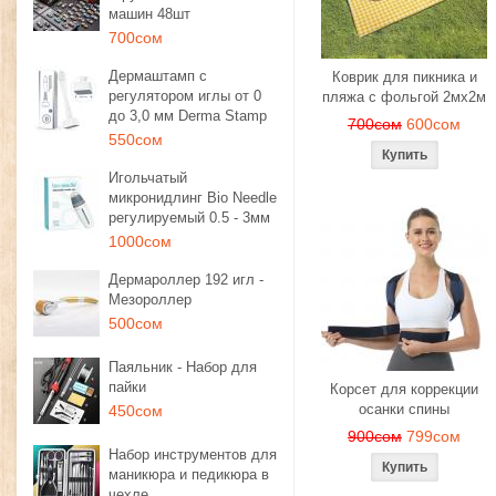
машин 48шт
700сом
Дермаштамп с
Коврик для пикника и
регулятором иглы от 0
пляжа с фольгой 2мх2м
до 3,0 мм Derma Stamp
700сом
600сом
550сом
Игольчатый
микронидлинг Bio Needle
регулируемый 0.5 - 3мм
1000сом
Дермароллер 192 игл -
Мезороллер
500сом
Паяльник - Набор для
пайки
Корсет для коррекции
осанки спины
450сом
900сом
799сом
Набор инструментов для
маникюра и педикюра в
чехле