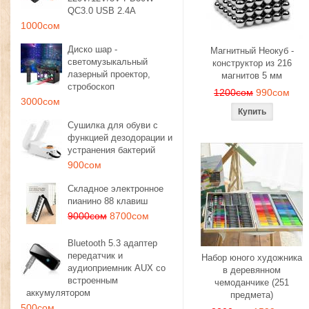
QC3.0 USB 2.4A
1000сом
Диско шар -
Магнитный Неокуб -
светомузыкальный
конструктор из 216
лазерный проектор,
магнитов 5 мм
стробоскоп
1200сом
990сом
3000сом
Сушилка для обуви с
функцией дезодорации и
устранения бактерий
900сом
Складное электронное
пианино 88 клавиш
9000сом
8700сом
Bluetooth 5.3 адаптер
передатчик и
Набор юного художника
аудиоприемник AUX со
в деревянном
встроенным
чемоданчике (251
аккумулятором
предмета)
500сом