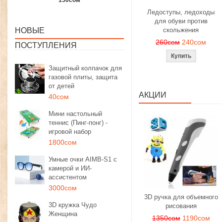
1350сом
1190сом
1000сом
Ледоступы, ледоходы
для обуви против
НОВЫЕ
скольжения
260сом
240сом
ПОСТУПЛЕНИЯ
Защитный колпачок для
газовой плиты, защита
от детей
АКЦИИ
40сом
Мини настольный
теннис (Пинг-понг) -
игровой набор
1800сом
Умные очки AIMB-S1 с
камерой и ИИ-
ассистентом
3000сом
3D ручка для объемного
3D кружка Чудо
рисования
Женщина
1350сом
1190сом