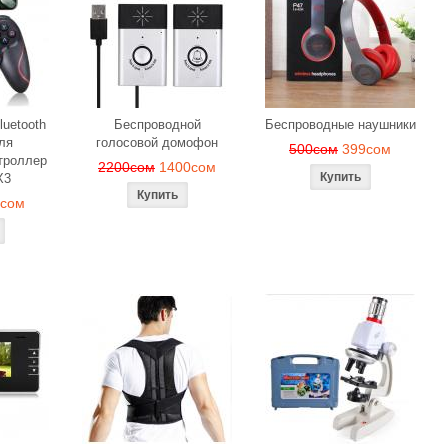
luetooth
Беспроводной
Беспроводные наушники
ля
голосовой домофон
500сом
399сом
троллер
2200сом
1400сом
X3
9сом