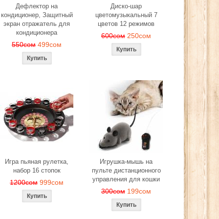
Дефлектор на
Диско-шар
кондиционер, Защитный
цветомузыкальный 7
экран отражатель для
цветов 12 режимов
кондиционера
600сом
250сом
550сом
499сом
Игра пьяная рулетка,
Игрушка-мышь на
набор 16 стопок
пульте дистанционного
управления для кошки
1200сом
999сом
300сом
199сом