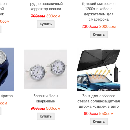
офон
Грудно-поясничный
Детский микроскоп
ой -
корректор осанки
1200x в кейсе с
ок
держателем для
700сом
399сом
смартфона
00сом
2300сом
2000сом
 бритва
Запонки Часы
Зонт для лобового
кварцевые
стекла солнцезащитная
9сом
шторка козырек в авто
900сом
500сом
600сом
550сом