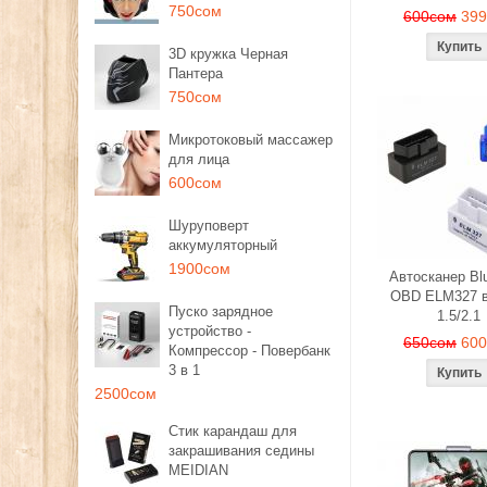
750сом
600сом
39
3D кружка Черная
Пантера
750сом
Микротоковый массажер
для лица
600сом
Шуруповерт
аккумуляторный
1900сом
Автосканер Blu
OBD ELM327 в
Пуско зарядное
1.5/2.1
устройство -
650сом
60
Компрессор - Повербанк
3 в 1
2500сом
Стик карандаш для
закрашивания седины
MEIDIAN