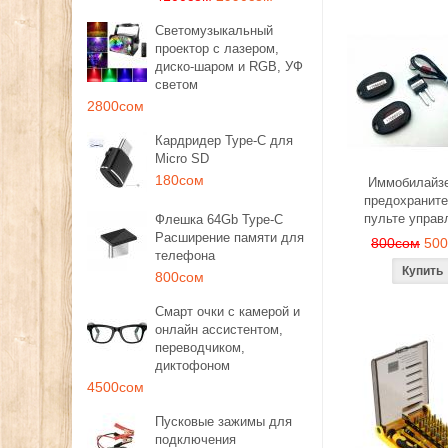
Светомузыкальный
проектор с лазером,
диско-шаром и RGB, УФ
светом
2800сом
Кардридер Type-C для
Micro SD
180сом
Иммобилайзе
предохраните
пульте управ
Флешка 64Gb Type-C
Расширение памяти для
800сом
50
телефона
800сом
Смарт очки с камерой и
онлайн ассистентом,
переводчиком,
диктофоном
4500сом
Пусковые зажимы для
подключения