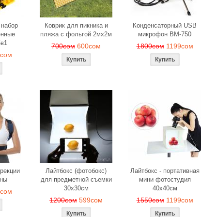
 набор
Коврик для пикника и
Конденсаторный USB
енные
пляжа с фольгой 2мх2м
микрофон BM-750
5в1
700сом
600сом
1800сом
1199сом
9сом
ррекции
Лайтбокс (фотобокс)
Лайтбокс - портативная
ины
для предметной съемки
мини фотостудия
30x30см
40x40см
9сом
1200сом
599сом
1550сом
1199сом