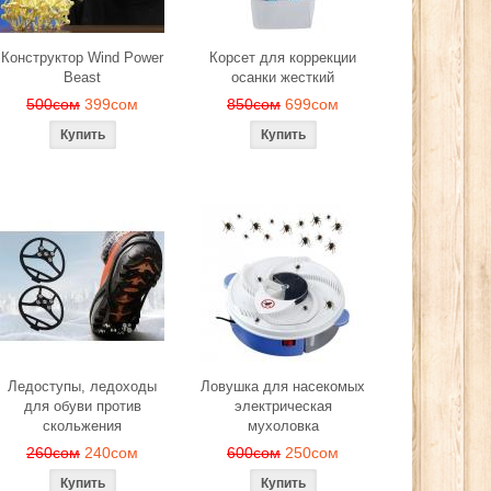
Конструктор Wind Power
Корсет для коррекции
Beast
осанки жесткий
500сом
399сом
850сом
699сом
Ледоступы, ледоходы
Ловушка для насекомых
для обуви против
электрическая
скольжения
мухоловка
260сом
240сом
600сом
250сом