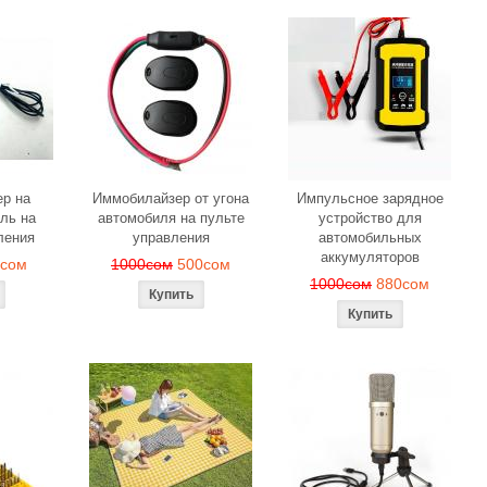
р на
Иммобилайзер от угона
Импульсное зарядное
ль на
автомобиля на пульте
устройство для
ления
управления
автомобильных
аккумуляторов
0сом
1000сом
500сом
1000сом
880сом