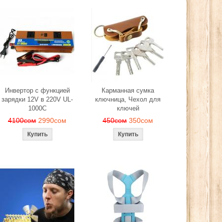
Инвертор с функцией
Карманная сумка
зарядки 12V в 220V UL-
ключница, Чехол для
1000C
ключей
4100сом
2990сом
450сом
350сом