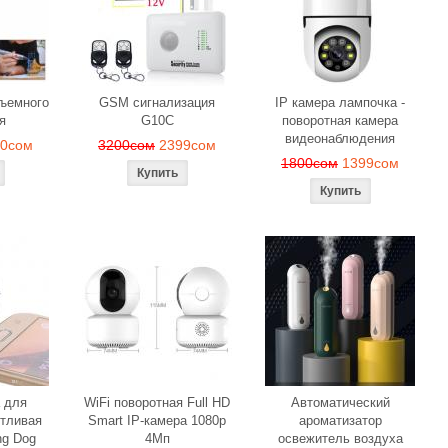
веч
м
1190сом
1000сом
150
бъемного
GSM сигнализация
IP камера лампочка -
я
G10C
поворотная камера
видеонаблюдения
90сом
3200сом
2399сом
1800сом
1399сом
 для
WiFi поворотная Full HD
Автоматический
тливая
Smart IP-камера 1080p
ароматизатор
ng Dog
4Мп
освежитель воздуха