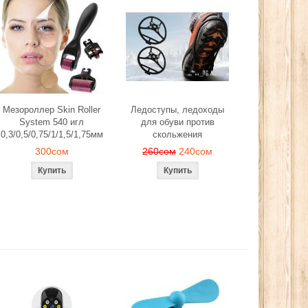
Мезороллер Skin Roller
Ледоступы, ледоходы
System 540 игл
для обуви против
0,3/0,5/0,75/1/1,5/1,75мм
скольжения
300сом
260сом
240сом
й, лепестков
Эспандер фитнес резинка
Ледоступы, л
антического
тренажер (средняя нагрузка)
обуви против