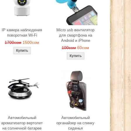
ера
280сом
260сом
2
сом
IP камера наблюдения
Micro usb вентилятор
поворотная Wi-Fi
для смартфона на
Android и iPhone
1700сом
1500сом
100сом
60сом
Автомобильный
Автомобильный
ароматизатор вертолет
органайзер на спинку
на солнечной батарее
сиденья