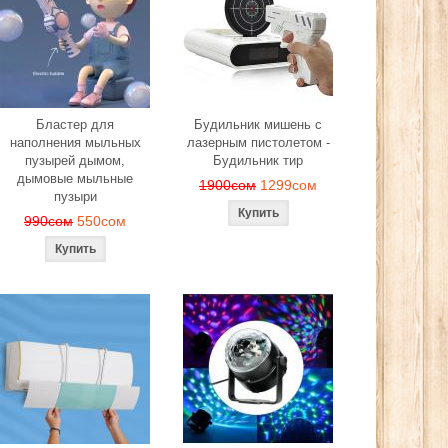
Бластер для
Будильник мишень с
наполнения мыльных
лазерным пистолетом -
пузырей дымом,
Будильник тир
дымовые мыльные
1900сом
1299сом
пузыри
990сом
550сом