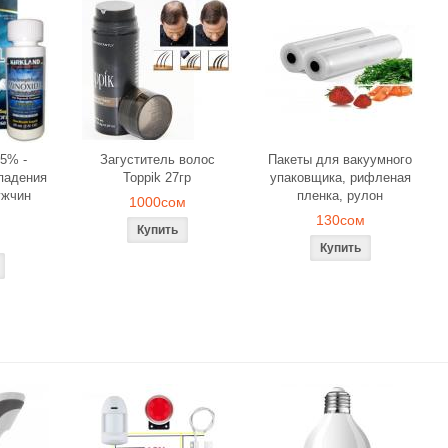
5% -
Загуститель волос
Пакеты для вакуумного
падения
Toppik 27гр
упаковщика, рифленая
ужчин
пленка, рулон
1000сом
130сом
ля объемного
Загуститель волос Toppik
Наборы свече
ования
27гр
роз для ром