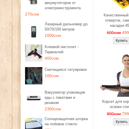
аккумуляторов от
электроинструмента
270сом
Качественный
отверток, см
Лазерный дальномер до
насадки 4
50/70/100 метров
600сом
49
1000сом
Клеевой пистолет -
Термоклей
400сом
Светящиеся татуировки
100сом
Вакууматор упаковщик
еды с пакетами и
Корсет для ко
резаком
осанки сп
2300сом
900сом
79
Солнцезащитная шторка
на лобовое стекло