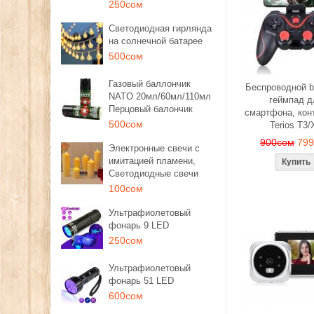
250сом
Светодиодная гирлянда
на солнечной батарее
500сом
Газовый баллончик
Беспроводной b
NATO 20мл/60мл/110мл
геймпад д
Перцовый балончик
смартфона, кон
500сом
Terios T3/
900сом
79
Электронные свечи с
имитацией пламени,
Светодиодные свечи
100сом
Ультрафиолетовый
фонарь 9 LED
250сом
Ультрафиолетовый
фонарь 51 LED
600сом