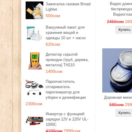
Видео дом
Зажигалка газовая Broad
беспроводн
Lighter.
Видеоглаз
500сом
2450сом
16
Вакуумный пакет для
хранения вещей и
одежды 10 шт + насос
620сом
Детектор скрытой
проводки (труб, дерева,
металла) TH210
1400сом
Пароочиститель
отпариватель
парогенератор для
уборки и дезинфекции
Дорожная мини
2300сом
580сом
29
Инвертор с функцией
зарядки 12V в 220V UL-
1000C
4100сом
2990сом