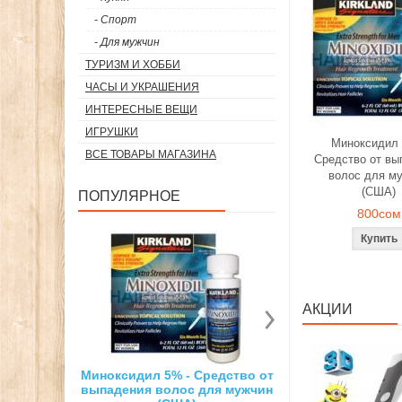
- Спорт
- Для мужчин
ТУРИЗМ И ХОББИ
ЧАСЫ И УКРАШЕНИЯ
ИНТЕРЕСНЫЕ ВЕЩИ
ИГРУШКИ
Миноксидил 
ВСЕ ТОВАРЫ МАГАЗИНА
Средство от вы
волос для м
(США)
ПОПУЛЯРНОЕ
800сом
АКЦИИ
5% - Средство от
Суперсильный неодимовый
3D ручка д
олос для мужчин
магнит
рис