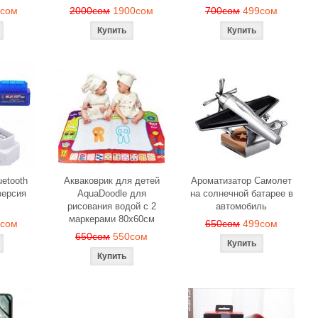
9сом
2000сом
1900сом
700сом
499сом
etooth
Акваковрик для детей
Ароматизатор Самолет
ерсия
AquaDoodle для
на солнечной батарее в
рисования водой с 2
автомобиль
маркерами 80х60см
0сом
650сом
499сом
650сом
550сом