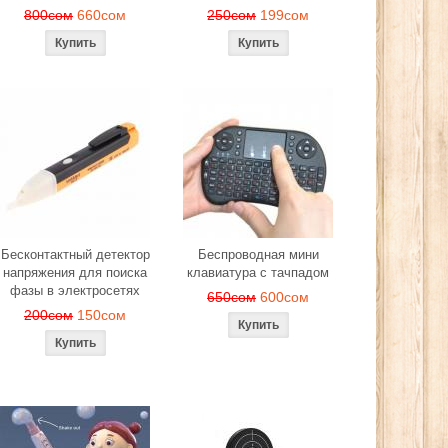
800сом
660сом
250сом
199сом
Бесконтактный детектор
Беспроводная мини
напряжения для поиска
клавиатура с тачпадом
фазы в электросетях
650сом
600сом
200сом
150сом