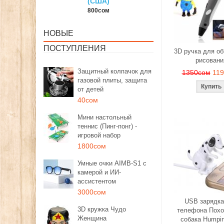
(США)
150сом
1350со
00сом
НОВЫЕ
ПОСТУПЛЕНИЯ
3D ручка для о
рисовани
Защитный колпачок для
1350сом
11
газовой плиты, защита
от детей
40сом
Мини настольный
теннис (Пинг-понг) -
игровой набор
1800сом
Умные очки AIMB-S1 с
камерой и ИИ-
ассистентом
3000сом
USB зарядка
3D кружка Чудо
телефона Похо
Женщина
собака Humpi