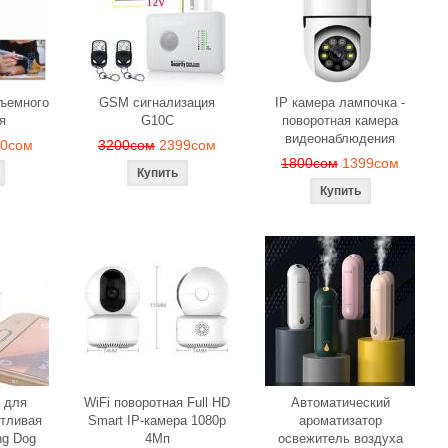
ве
ом
1190сом
1000сом
15
бъемного
GSM сигнализация
IP камера лампочка -
я
G10C
поворотная камера
видеонаблюдения
90сом
3200сом
2399сом
1800сом
1399сом
 для
WiFi поворотная Full HD
Автоматический
тливая
Smart IP-камера 1080p
ароматизатор
ng Dog
4Мп
освежитель воздуха