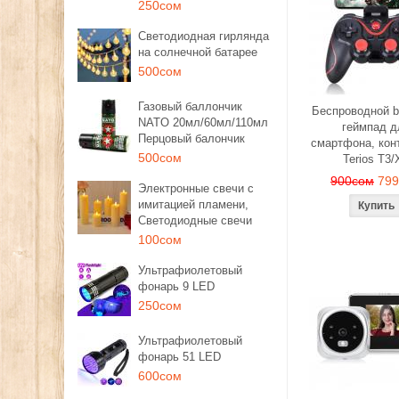
250сом
Светодиодная гирлянда
на солнечной батарее
500сом
Газовый баллончик
Беспроводной b
NATO 20мл/60мл/110мл
геймпад д
Перцовый балончик
смартфона, кон
500сом
Terios T3/
900сом
79
Электронные свечи с
имитацией пламени,
Светодиодные свечи
100сом
Ультрафиолетовый
фонарь 9 LED
250сом
Ультрафиолетовый
фонарь 51 LED
600сом