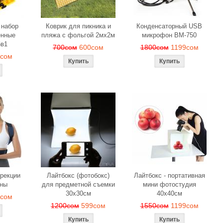
 набор
Коврик для пикника и
Конденсаторный USB
енные
пляжа с фольгой 2мх2м
микрофон BM-750
5в1
700сом
600сом
1800сом
1199сом
9сом
ррекции
Лайтбокс (фотобокс)
Лайтбокс - портативная
ины
для предметной съемки
мини фотостудия
30x30см
40x40см
9сом
1200сом
599сом
1550сом
1199сом