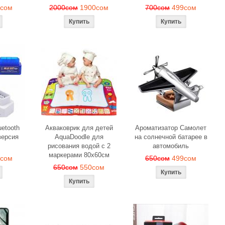
9сом
2000сом
1900сом
700сом
499сом
etooth
Акваковрик для детей
Ароматизатор Самолет
ерсия
AquaDoodle для
на солнечной батарее в
рисования водой с 2
автомобиль
маркерами 80х60см
0сом
650сом
499сом
650сом
550сом