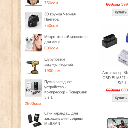
750сом
600сом
39
3D кружка Черная
Пантера
750сом
Микротоковый массажер
для лица
600сом
Шуруповерт
аккумуляторный
1900сом
Автосканер Blu
OBD ELM327 в
Пуско зарядное
1.5/2.1
устройство -
650сом
60
Компрессор - Повербанк
3 в 1
2500сом
Стик карандаш для
закрашивания седины
MEIDIAN