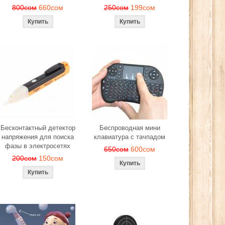
800сом
660сом
250сом
199сом
Бесконтактный детектор
Беспроводная мини
напряжения для поиска
клавиатура с тачпадом
фазы в электросетях
650сом
600сом
200сом
150сом