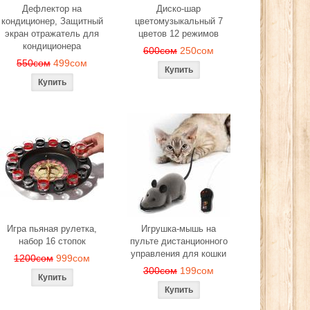
Дефлектор на
Диско-шар
кондиционер, Защитный
цветомузыкальный 7
экран отражатель для
цветов 12 режимов
кондиционера
600сом
250сом
550сом
499сом
Игра пьяная рулетка,
Игрушка-мышь на
набор 16 стопок
пульте дистанционного
управления для кошки
1200сом
999сом
300сом
199сом