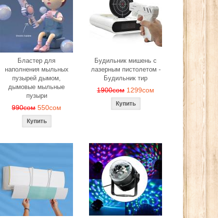
Бластер для
Будильник мишень с
наполнения мыльных
лазерным пистолетом -
пузырей дымом,
Будильник тир
дымовые мыльные
1900сом
1299сом
пузыри
990сом
550сом