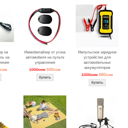
р на
Иммобилайзер от угона
Импульсное зарядное
ль на
автомобиля на пульте
устройство для
ления
управления
автомобильных
аккумуляторов
0сом
1000сом
500сом
1000сом
880сом