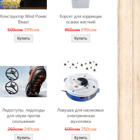
Конструктор Wind Power
Корсет для коррекции
Beast
осанки жесткий
500сом
399сом
850сом
699сом
Ледоступы, ледоходы
Ловушка для насекомых
для обуви против
электрическая
скольжения
мухоловка
260сом
240сом
600сом
250сом