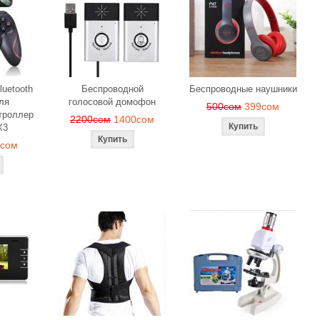
luetooth
Беспроводной
Беспроводные наушники
ля
голосовой домофон
500сом
399сом
троллер
2200сом
1400сом
X3
9сом