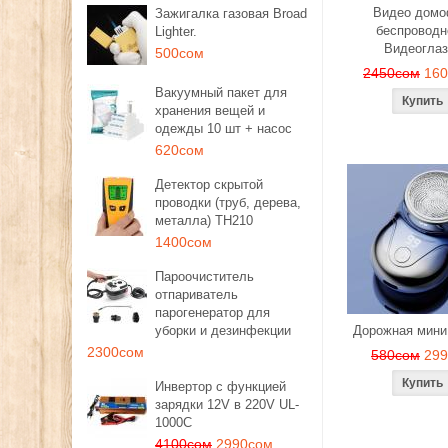
Видео дом
Зажигалка газовая Broad
беспроводн
Lighter.
Видеоглаз
500сом
2450сом
16
Вакуумный пакет для
хранения вещей и
одежды 10 шт + насос
620сом
Детектор скрытой
проводки (труб, дерева,
металла) TH210
1400сом
Пароочиститель
отпариватель
парогенератор для
уборки и дезинфекции
Дорожная мини
2300сом
580сом
29
Инвертор с функцией
зарядки 12V в 220V UL-
1000C
4100сом
2990сом