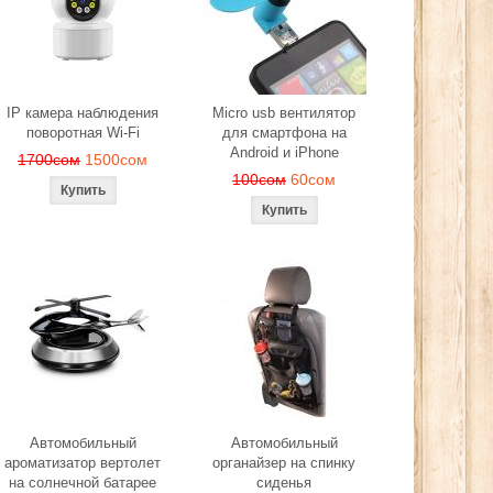
чера
280сом
260сом
0сом
IP камера наблюдения
Micro usb вентилятор
поворотная Wi-Fi
для смартфона на
Android и iPhone
1700сом
1500сом
100сом
60сом
Автомобильный
Автомобильный
ароматизатор вертолет
органайзер на спинку
на солнечной батарее
сиденья