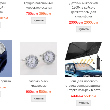
офон
Грудно-поясничный
Детский микроскоп
ой -
корректор осанки
1200x в кейсе с
ок
держателем для
700сом
399сом
смартфона
00сом
2300сом
2000сом
 бритва
Запонки Часы
Зонт для лобового
кварцевые
стекла солнцезащитная
9сом
шторка козырек в авто
900сом
500сом
600сом
550сом