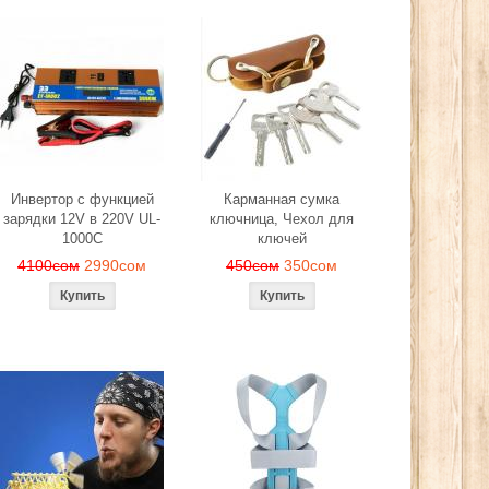
Инвертор с функцией
Карманная сумка
зарядки 12V в 220V UL-
ключница, Чехол для
1000C
ключей
4100сом
2990сом
450сом
350сом