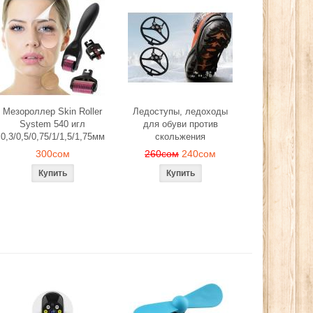
Мезороллер Skin Roller
Ледоступы, ледоходы
System 540 игл
для обуви против
0,3/0,5/0,75/1/1,5/1,75мм
скольжения
300сом
260сом
240сом
ей, лепестков
Эспандер фитнес резинка
Ледоступы, 
мантического
тренажер (средняя нагрузка)
обуви проти