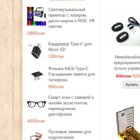
Светомузыкальный
проектор с лазером,
диско-шаром и RGB, УФ
светом
2800сом
Кардридер Type-C для
Micro SD
180сом
Иммобилайзе
предохраните
пульте управ
Флешка 64Gb Type-C
Расширение памяти для
800сом
50
телефона
800сом
Смарт очки с камерой и
онлайн ассистентом,
переводчиком,
диктофоном
4500сом
Пусковые зажимы для
подключения