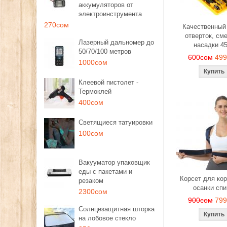
аккумуляторов от
электроинструмента
270сом
Качественный
отверток, см
Лазерный дальномер до
насадки 4
50/70/100 метров
600сом
49
1000сом
Клеевой пистолет -
Термоклей
400сом
Светящиеся татуировки
100сом
Вакууматор упаковщик
еды с пакетами и
Корсет для ко
резаком
осанки сп
2300сом
900сом
79
Солнцезащитная шторка
на лобовое стекло