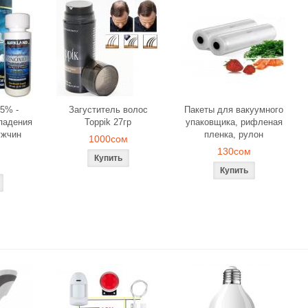
5% -
Загуститель волос
Пакеты для вакуумного
падения
Toppik 27гр
упаковщика, рифленая
ужчин
пленка, рулон
1000сом
130сом
для объемного
Загуститель волос Toppik
Наборы свеч
сования
27гр
роз для ро