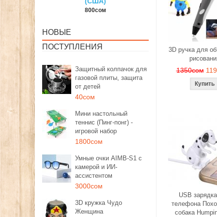
(США)
150сом
1350с
800сом
НОВЫЕ
ПОСТУПЛЕНИЯ
3D ручка для о
рисовани
Защитный колпачок для
1350сом
11
газовой плиты, защита
от детей
40сом
Мини настольный
теннис (Пинг-понг) -
игровой набор
1800сом
Умные очки AIMB-S1 с
камерой и ИИ-
ассистентом
3000сом
USB зарядка
3D кружка Чудо
телефона Похо
Женщина
собака Humpi